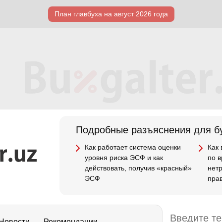
План главбуха на август 2026 года
Подробные разъяснения для бу
Как работает система оценки
Как
уровня риска ЭСФ и как
по 
действовать, получив «красный»
нет
ЭСФ
пра
Новости
Рекомендации