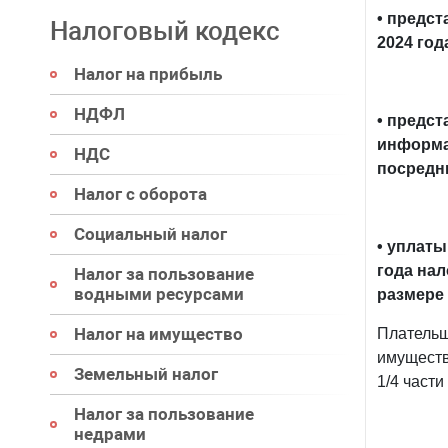
• предст
Налоговый кодекс
2024 год
Налог на прибыль
НДФЛ
• предс
информа
НДС
посредни
Налог с оборота
Социальный налог
• уплаты
года на
Налог за пользование
водными ресурсами
размере 
Налог на имущество
Плательщ
имуществ
Земельный налог
1/4 части
Налог за пользование
недрами