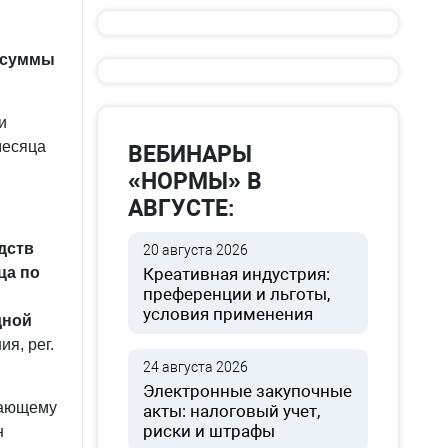
й суммы
и
месяца
ВЕБИНАРЫ
«НОРМЫ» В
АВГУСТЕ:
дств
20 августа 2026
ца по
Креативная индустрия:
преференции и льготы,
условия применения
дной
я, рег.
24 августа 2026
Электронные закупочные
вающему
акты: налоговый учет,
риски и штрафы
н