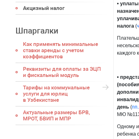
• уплаты
Акцизный налог
назначен
уплачива
налога
(
ч
Шпаргалки
Плательщ
Как применять минимальные
несельск
ставки аренды с учетом
каждого 
коэффициентов
Реквизиты для оплаты за ЭЦП
и фискальный модуль
• предст
(пособи
Тарифы на коммунальные
дополни
услуги для юрлиц
в Узбекистане
инвалид
день
(
пп
Актуальные размеры БРВ,
МЮ №1136 
МРОТ, БВИП и МПР
Одному и
ребенка 