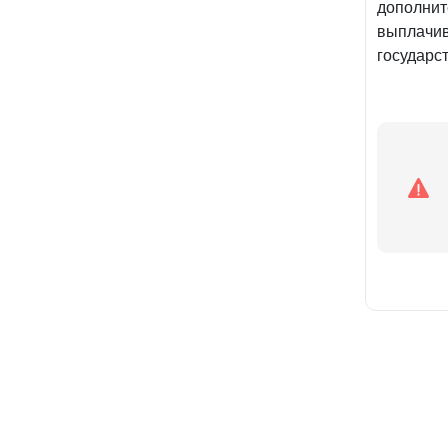
дополнит
выплачив
государс