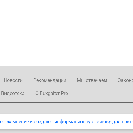
Новости
Рекомендации
Мы отвечаем
Закон
Видеотека
О Buxgalter Pro
ют их мнение и создают информационную основу для прин