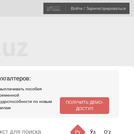
Войти / Зарегистрироваться
хгалтеров:
 выплачивать пособия
временной
рудоспособности по новым
ПОЛУЧИТЬ ДЕМО-
вилам
ДОСТУП
Ру
Ўз
Oʻz