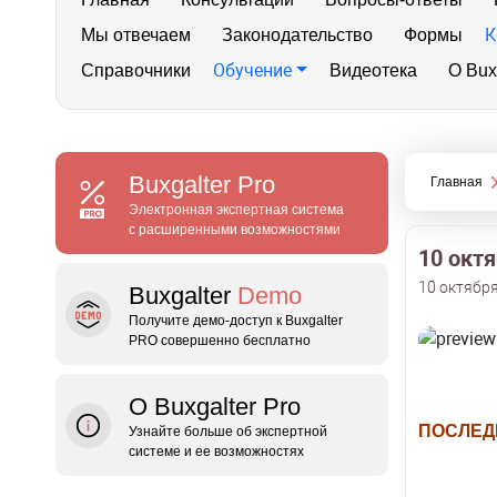
К
Мы отвечаем
Законодательство
Формы
Обучение
Справочники
Видеотека
О Bux
Buxgalter
Pro
Главная
Электронная экспертная система
с расширенными возможностями
10 окт
10 октября
Buxgalter
Demo
Получите демо‑доступ к Buxgalter
PRO совершенно бесплатно
О Buxgalter Pro
ПОСЛЕД
Узнайте больше об экспертной
системе и ее возможностях