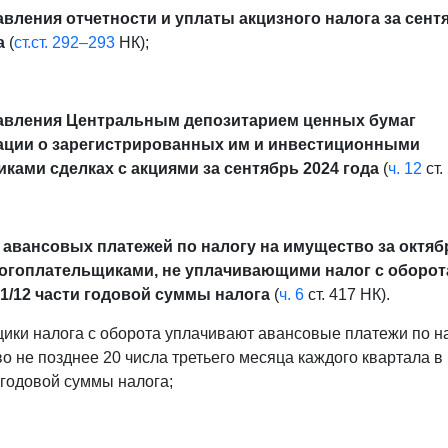
авления отчетности и уплаты акцизного налога за сент
а
(
ст.ст. 292–293
НК);
тавления Центральным депозитарием ценных бумаг
ции о зарегистрированных им и инвестиционными
ками сделках с акциями за сентябрь 2024 года
(
ч. 12
ст.
 авансовых платежей по налогу на имущество за октяб
логоплательщиками, не уплачивающими налог с оборота
1/12 части годовой суммы налога
(
ч. 6
ст. 417 НК).
ики налога с оборота уплачивают авансовые платежи по н
о не позднее 20 числа третьего месяца каждого квартала в
 годовой суммы налога;