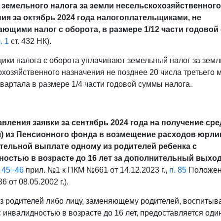
 земельного налога за земли несельскохозяйственного
ия за октябрь 2024 года налогоплательщиками, не
ющими налог с оборота, в размере 1/12 части годово
. 1
ст. 432 НК).
ики налога с оборота уплачивают земельный налог за земл
охозяйственного назначения не позднее 20 числа третьего 
квартала в размере 1/4 части годовой суммы налога.
авления заявки за сентябрь 2024 года на получение сре
я) из Пенсионного фонда в возмещение расходов юрли
тельной выплате одному из родителей ребенка с
ностью в возрасте до 16 лет за дополнительный выхо
. 45−46
прил. №1 к ПКМ №661 от 14.12.2023 г.,
п. 85
Положени
от 08.05.2002 г.).
з родителей либо лицу, заменяющему родителей, воспиты
с инвалидностью в возрасте до 16 лет, предоставляется оди