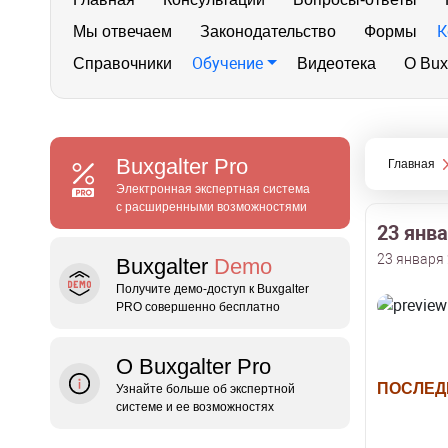
К
Мы отвечаем
Законодательство
Формы
Обучение
Справочники
Видеотека
О Bux
Buxgalter
Pro
Главная
Электронная экспертная система
с расширенными возможностями
23 янв
23 января 
Buxgalter
Demo
Получите демо‑доступ к Buxgalter
PRO совершенно бесплатно
О Buxgalter Pro
ПОСЛЕД
Узнайте больше об экспертной
системе и ее возможностях