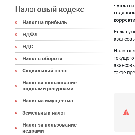
• уплаты
Налоговый кодекс
года на
корректи
Налог на прибыль
Если сум
НДФЛ
авансовы
НДС
Налогопла
Налог с оборота
текущего
авансовы
Социальный налог
такое пр
Налог за пользование
водными ресурсами
Налог на имущество
Земельный налог
Налог за пользование
недрами