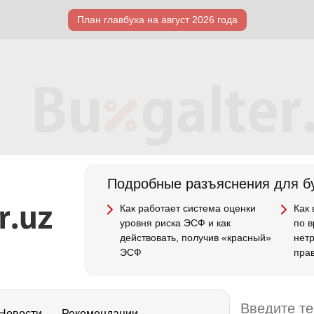
План главбуха на август 2026 года
Подробные разъяснения для бу
Как работает система оценки
Как
уровня риска ЭСФ и как
по 
действовать, получив «красный»
нет
ЭСФ
пра
Новости
Рекомендации