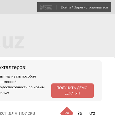
Войти / Зарегистрироваться
хгалтеров:
 выплачивать пособия
временной
рудоспособности по новым
ПОЛУЧИТЬ ДЕМО-
вилам
ДОСТУП
Ру
Ўз
Oʻz