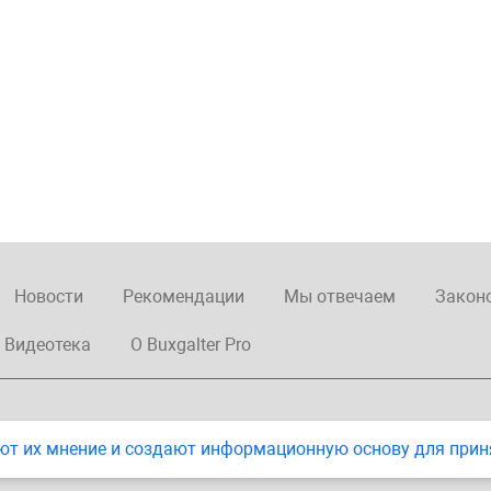
Новости
Рекомендации
Мы отвечаем
Закон
Видеотека
О Buxgalter Pro
ют их мнение и создают информационную основу для прин