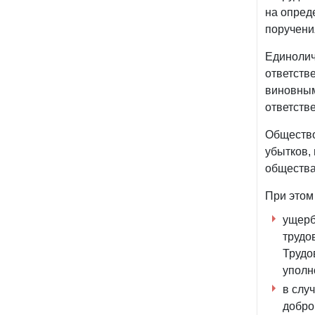
на опред
поручени
Единолич
ответств
виновным
ответств
Общество
убытков,
обществ
При этом
ущерб
трудо
Трудо
уполн
в слу
добро