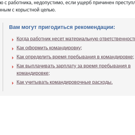
ю с работника, недопустимо, если ущерб причинен преступ
ным с корыстной целью.
Вам могут пригодиться рекомендации:
Когда работник несет материальную ответственност
Как оформить командировку;
Как определить время пребывания в командировке;
Как выплачивать зарплату за время пребывания в
командировке;
Как учитывать командировочные расходы.