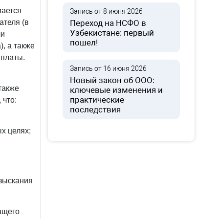
мается
Запись от 8 июня 2026
ателя (в
Переход на НСФО в
Узбекистане: первый
ли
пошел!
, а также
ыплаты.
Запись от 16 июня 2026
Новый закон об ООО:
также
ключевые изменения и
практические
 что:
последствия
х целях;
взыскания
ащего