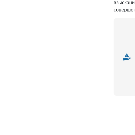
взыскани
совершен