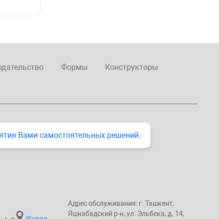
одательство
Формы
Конструкторы
ятия Вами самостоятельных решений.
Адрес обслуживания: г. Taшкент,
Яшнaбaдский p-н, yл. Эльбeка, д. 14,