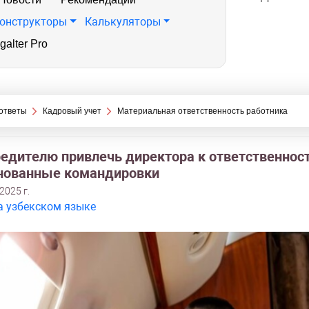
онструкторы
Калькуляторы
galter Pro
ответы
Кадровый учет
Материальная ответственность работника
редителю привлечь директора к ответственност
нованные командировки
2025 г.
а узбекском языке