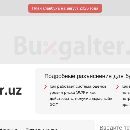
План главбуха на август 2026 года
Подробные разъяснения для бу
Как работает система оценки
Как
уровня риска ЭСФ и как
по 
действовать, получив «красный»
нет
ЭСФ
пра
Новости
Рекомендации