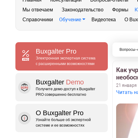
К
Мы отвечаем
Законодательство
Формы
Обучение
Справочники
Видеотека
О Bux
Buxgalter
Pro
Вопросы–
Электронная экспертная система
с расширенными возможностями
Как уч
необос
Buxgalter
Demo
21 января 
Получите демо‑доступ к Buxgalter
Читать н
PRO совершенно бесплатно
О Buxgalter Pro
Узнайте больше об экспертной
системе и ее возможностях