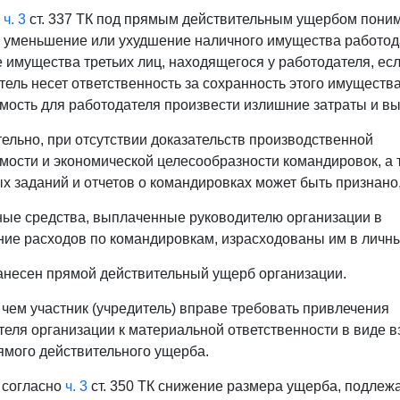
г.
о
ч. 3
ст. 337 ТК под прямым действительным ущербом пони
 уменьшение или ухудшение наличного имущества работод
е имущества третьих лиц, находящегося у работодателя, ес
ель несет ответственность за сохранность этого имущества)
мость для работодателя произвести излишние затраты и в
ельно, при отсутствии доказательств производственной
мости и экономической целесообразности командировок, а 
х заданий и отчетов о командировках может быть признано,
ные средства, выплаченные руководителю организации в
ие расходов по командировкам, израсходованы им в личны
нанесен прямой действительный ущерб организации.
с чем участник (учредитель) вправе требовать привлечения
теля организации к материальной ответственности в виде 
рямого действительного ущерба.
 согласно
ч. 3
ст. 350 ТК снижение размера ущерба, подлеж