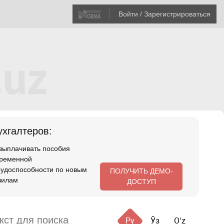
Войти / Зарегистрироваться
хгалтеров:
 выплачивать пособия
временной
рудоспособности по новым
ПОЛУЧИТЬ ДЕМО-
вилам
ДОСТУП
Ру
Ўз
Oʻz