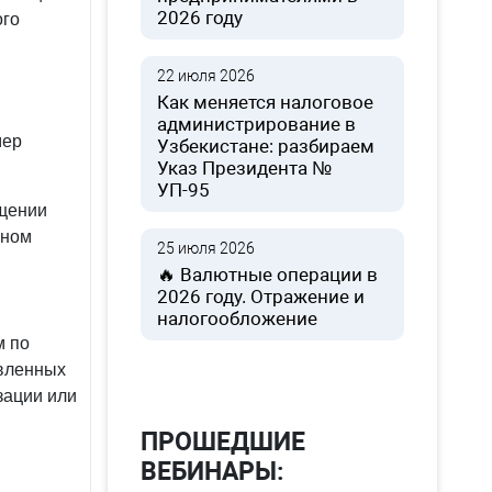
2026 году
ого
22 июля 2026
Как меняется налоговое
администрирование в
мер
Узбекистане: разбираем
Указ Президента №
У
УП-95
ещении
аном
25 июля 2026
🔥 Валютные операции в
001
2026 году. Отражение и
налогообложение
м по
овленных
зации или
ПРОШЕДШИЕ
ВЕБИНАРЫ: