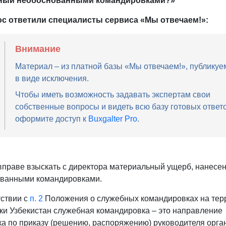
ный необоснованными командировками?»
ос ответили специалисты сервиса «Мы отвечаем!»:
Внимание
Материал – из платной базы «Мы отвечаем!», публикуе
в виде исключения.
Чтобы иметь возможность задавать экспертам свои
собственные вопросы и видеть всю базу готовых ответо
оформите доступ к
Buxgalter Pro
.
 вправе взыскать с директора материальный ущерб, нанесе
ванными командировками.
тствии с
п. 2
Положения о служебных командировках на тер
ки Узбекистан служебная командировка – это направление
ка по приказу (решению, распоряжению) руководителя орга