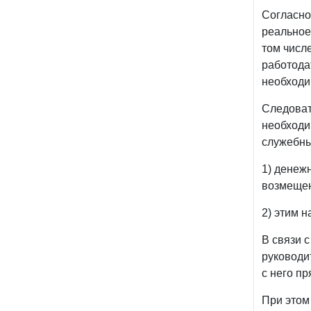
Согласн
реальное
том числ
работодат
необходи
Следоват
необходи
служебны
1) денеж
возмещен
2) этим 
В связи 
руководи
с него п
При этом