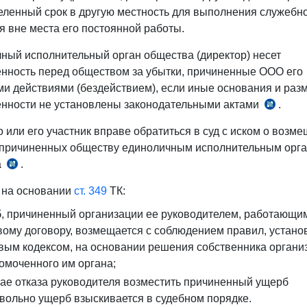
еленный срок в другую местность для выполнения служебн
я вне места его постоянной работы.
ный исполнительный орган общества (директор) несет
енность перед обществом за убытки, причиненные ООО его
и действиями (бездействием), если иные основания и раз
енности не установлены законодательными актами
.
№ЗР
310-
 или его участник вправе обратиться в суд с иском о возм
II
 причиненных обществу единоличным исполнительным орг
от
а
.
ч.
06.12.2
5
г.
 на основании
ст. 349
ТК:
ст.
, причиненный организации ее руководителем, работающи
42
вому договору, возмещается с соблюдением правил, устан
№ЗРУ
вым кодексом, на основании решения собственника органи
310-
омоченного им органа;
II
от
чае отказа руководителя возместить причиненный ущерб
06.12.2001
вольно ущерб взыскивается в судебном порядке.