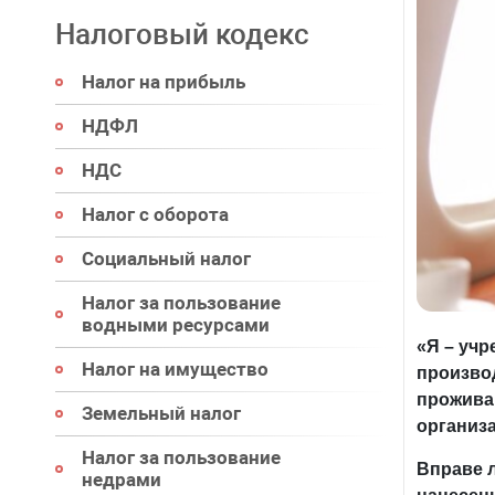
Налоговый кодекс
Налог на прибыль
НДФЛ
НДС
Налог с оборота
Социальный налог
Налог за пользование
водными ресурсами
«Я – учр
Налог на имущество
произво
проживаю
Земельный налог
организ
Налог за пользование
Вправе л
недрами