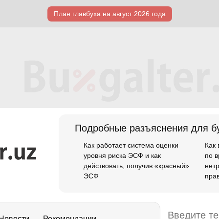
План главбуха на август 2026 года
Подробные разъяснения для бу
Как работает система оценки
Как
уровня риска ЭСФ и как
по 
действовать, получив «красный»
нет
ЭСФ
пра
Новости
Рекомендации