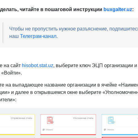
вашей компании поменялся работник, отвечающий за о
тности, нужно внести его данные в систему e-Stat 4.0.
сделать, читайте в пошаговой инструкции
buxgalter
.
uz
: