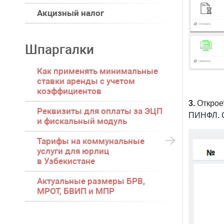
Акцизный налог
Шпаргалки
Как применять минимальные
1.
Зайдит
ставки аренды с учетом
на кнопку
коэффициентов
2.
Кликни
Реквизиты для оплаты за ЭЦП
организа
и фискальный модуль
представ
Тарифы на коммунальные
услуги для юрлиц
в Узбекистане
Актуальные размеры БРВ,
МРОТ, БВИП и МПР