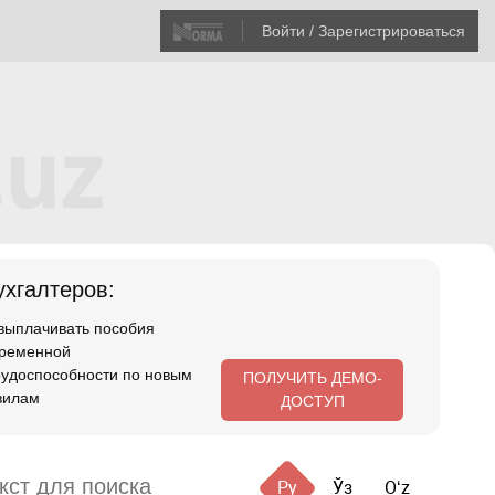
Войти / Зарегистрироваться
хгалтеров:
 выплачивать пособия
временной
рудоспособности по новым
ПОЛУЧИТЬ ДЕМО-
вилам
ДОСТУП
Ру
Ўз
Oʻz