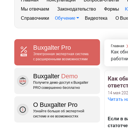
К
Мы отвечаем
Законодательство
Формы
Обучение
Справочники
Видеотека
О Bux
Buxgalter
Pro
Главная
Как обн
Электронная экспертная система
работн
с расширенными возможностями
Buxgalter
Demo
Как обн
Получите демо‑доступ к Buxgalter
ответс
PRO совершенно бесплатно
14 мая 202
Читать н
О Buxgalter Pro
Узнайте больше об экспертной
системе и ее возможностях