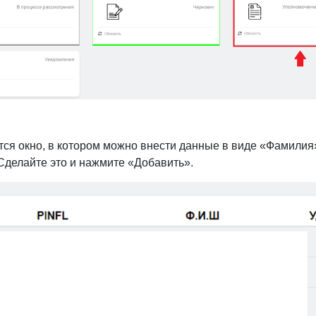
Чтобы не пропустить нужное разъяснение, подпишитес
наш
Телеграм-канал
.
е на сайт
hisobot.stat.uz
, выберите ключ ЭЦП организации и
 «Войти».
те на выпадающее название организации в ячейке «Наиме
ции» и далее в открывшемся окне выберите «Уполномочен
ители»: