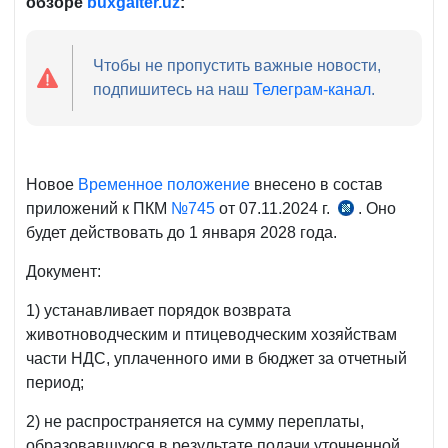
обзоре
buxgalter
.
uz
:
Чтобы не пропустить важные новости,
подпишитесь на наш
Телеграм-канал
.
Новое
Временное положение
внесено в состав
приложений к ПКМ
№745
от 07.11.2024 г.
. Оно
ПКМ
будет действовать до 1 января 2028 года.
№362
от
Документ:
12.06.2025 г.
1) устанавливает порядок возврата
животноводческим и птицеводческим хозяйствам
части НДС, уплаченного ими в бюджет за отчетный
период;
2) не распространяется на сумму переплаты,
образовавшуюся в результате подачи уточненной