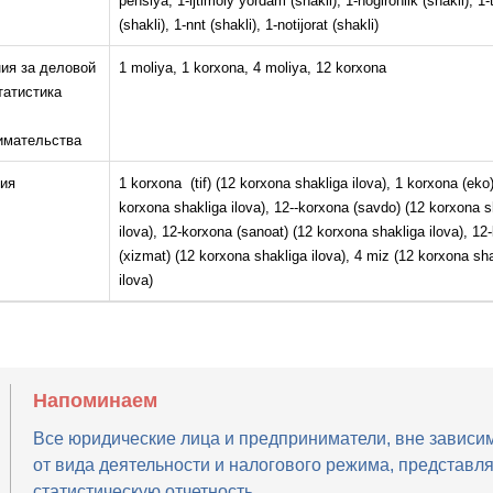
pensiya, 1-ijtimoiy yordam (shakli), 1-nogironlik (shakli), 1-t
(shakli), 1-nnt (shakli), 1-notijorat (shakli)
ия за деловой
1 moliya, 1 korxona, 4 moliya, 12 korxona
татистика
имательства
ия
1 korxona (tif) (12 korxona shakliga ilova), 1 korxona (eko
korxona shakliga ilova), 12--korxona (savdo) (12 korxona s
ilova), 12-korxona (sanoat) (12 korxona shakliga ilova), 12
(xizmat) (12 korxona shakliga ilova), 4 miz (12 korxona sh
ilova)
Напоминаем
Все юридические лица и предприниматели, вне зависи
от вида деятельности и налогового режима, представл
статистическую отчетность.