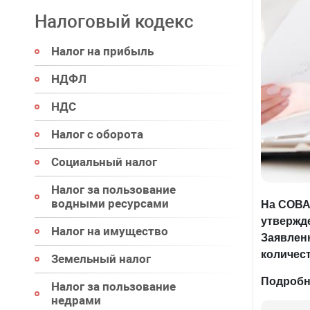
Налоговый кодекс
Налог на прибыль
НДФЛ
НДС
Налог с оборота
Социальный налог
Налог за пользование
водными ресурсами
На СОВА
утвержде
Налог на имущество
Заявленн
количес
Земельный налог
Подробн
Налог за пользование
недрами