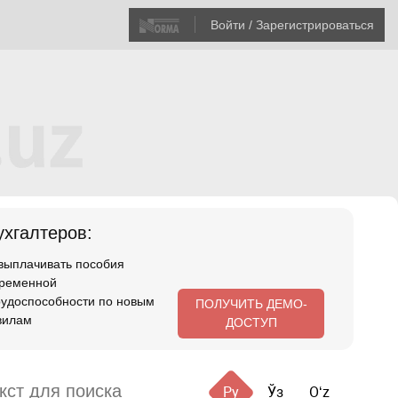
Войти / Зарегистрироваться
хгалтеров:
 выплачивать пособия
временной
рудоспособности по новым
ПОЛУЧИТЬ ДЕМО-
вилам
ДОСТУП
Ру
Ўз
Oʻz