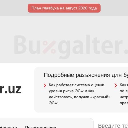
План главбуха на август 2026 года
Подробные разъяснения для бу
Как работает система оценки
Как
уровня риска ЭСФ и как
по 
действовать, получив «красный»
нет
ЭСФ
пра
Новости
Рекомендации