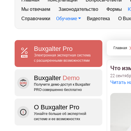
К
Мы отвечаем
Законодательство
Формы
Обучение
Справочники
Видеотека
О Bux
Buxgalter
Pro
Главная
Электронная экспертная система
с расширенными возможностями
Что изм
22 сентябр
Buxgalter
Demo
Читать н
Получите демо‑доступ к Buxgalter
PRO совершенно бесплатно
О Buxgalter Pro
Узнайте больше об экспертной
системе и ее возможностях