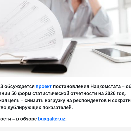
З обсуждается
проект
постановления Нацкомстата – о
нии 50 форм статистической отчетности на 2026 год.
ая цель – снизить нагрузку на респондентов и сократи
тво дублирующих показателей.
ости – в обзоре
buxgalter
.
uz
: