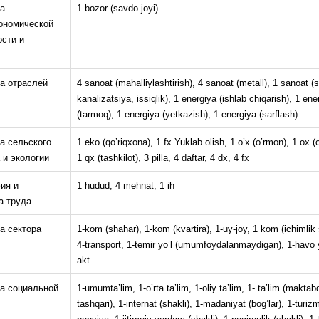
а
1 bozor (savdo joyi)
ономической
сти и
а отраслей
4 sanoat (mahalliylashtirish), 4 sanoat (metall), 1 sanoat (s
kanalizatsiya, issiqlik), 1 energiya (ishlab chiqarish), 1 ene
(tarmoq), 1 energiya (yetkazish), 1 energiya (sarflash)
а сельского
1 eko (qo’riqxona), 1 fx Yuklab olish, 1 o’x (o’rmon), 1 ox (o
 и экологии
1 qx (tashkilot), 3 pilla, 4 daftar, 4 dx, 4 fx
ия и
1 hudud, 4 mehnat, 1 ih
а труда
а сектора
1-kom (shahar), 1-kom (kvartira), 1-uy-joy, 1 kom (ichimlik 
4-transport, 1-temir yo’l (umumfoydalanmaydigan), 1-havo yo
akt
ка социальной
1-umumta’lim, 1-o’rta ta’lim, 1-oliy ta’lim, 1- ta’lim (makta
tashqari), 1-internat (shakli), 1-madaniyat (bog’lar), 1-turizm