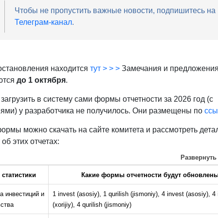
Чтобы не пропустить важные новости, подпишитесь на
Телеграм-канал
.
остановления находится
тут > > >
Замечания и предложения
ются
до 1 октября
.
загрузить в систему сами формы отчетности за 2026 год (с
ями) у разработчика не получилось. Они размещены по
ссы
ормы можно скачать на сайте комитета и рассмотреть дета
 об этих отчетах:
Развернуть
 статистики
Какие формы отчетности будут обновлен
а инвестиций и
1 invest (asosiy), 1 qurilish (jismoniy), 4 invest (asosiy), 4
ьства
(xorijiy), 4 qurilish (jismoniy)