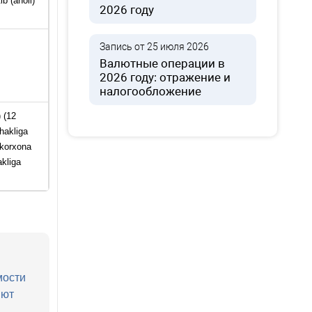
ib (aholi)
2026 году
Запись от 25 июля 2026
Валютные операции в
2026 году: отражение и
налогообложение
) (12
hakliga
-korxona
akliga
мости
яют