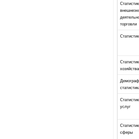
Статистик
внешнеэк
деятельно
торговли
Статистик
Статистик
хозяйства
Демограф
статистик
Статистик
услуг
Статисти
сферы