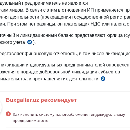
дуальный предприниматель не является
ким лицом. В связи с этим в отношении ИП применяется п
ния деятельности (прекращения государственной регистрац
ии. При этом нет разницы, он плательщик НДС или налога с
очный и ликвидационный баланс представляют юрлица (с
рского учета
).
ч.
1
едставляет финансовую отчетность, в том числе ликвидаци
ст.
6
ликвидации индивидуальных предпринимателей определен
ЗРУ
жения о порядке добровольной ликвидации субъектов
№279-
имательства и прекращения их деятельности
.
п.
I
40
от
прил.
30.08.1996
Buxgalter.uz рекомендует
№1
г.
к
Как изменить систему налогообложения индивидуальному
ПКМ
предпринимателю;
№704
от