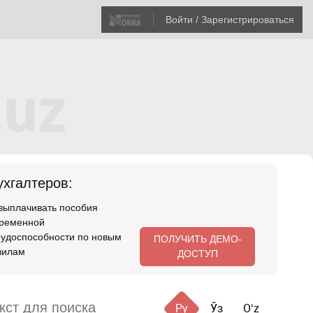
Войти / Зарегистрироваться
хгалтеров:
 выплачивать пособия
временной
рудоспособности по новым
ПОЛУЧИТЬ ДЕМО-
вилам
ДОСТУП
Ру
Ўз
Oʻz