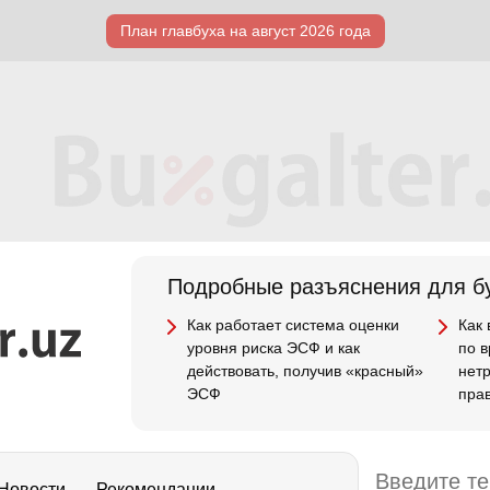
План главбуха на август 2026 года
Подробные разъяснения для бу
Как работает система оценки
Как
уровня риска ЭСФ и как
по 
действовать, получив «красный»
нет
ЭСФ
пра
Новости
Рекомендации