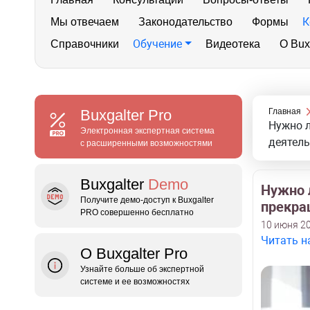
К
Мы отвечаем
Законодательство
Формы
Обучение
Справочники
Видеотека
О Bux
Buxgalter
Pro
Главная
Нужно л
Электронная экспертная система
деятель
с расширенными возможностями
Buxgalter
Demo
Нужно 
Получите демо‑доступ к Buxgalter
прекра
PRO совершенно бесплатно
10 июня 20
Читать н
О Buxgalter Pro
Узнайте больше об экспертной
системе и ее возможностях