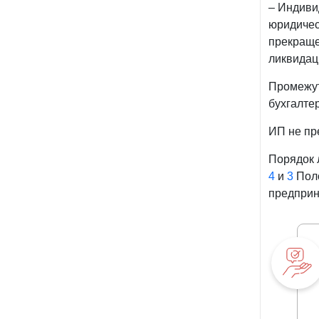
– Индиви
юридичес
прекраще
ликвидац
Промежут
бухгалте
ИП не пр
Порядок 
4
и
3
Поло
предприн