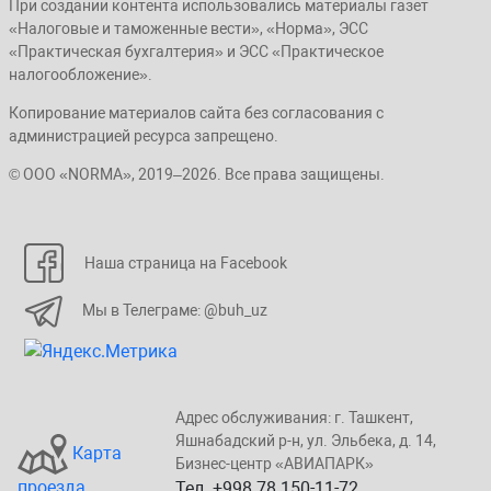
При создании контента использовались материалы газет
«Налоговые и таможенные вести», «Норма», ЭСС
«Практическая бухгалтерия» и ЭСС «Практическое
налогообложение».
Копирование материалов сайта без согласования с
администрацией ресурса запрещено.
© ООО «NORMA», 2019–2026. Все права защищены.
Наша страница на Facebook
Мы в Телеграме: @buh_uz
Адрес обслуживания: г. Taшкент,
Яшнaбaдский p-н, yл. Эльбeка, д. 14,
Карта
Бизнеc-центp «ABИАПAPК»
проезда
Тел. +998 78 150-11-72