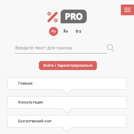
Tog
nav
Ру
Ўз
Oʻz
Войти / Зарегистрироваться
Главная
Консультации
Бухгалтерский учет