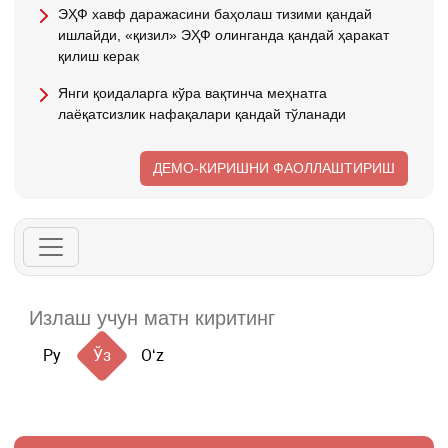
ЭҲФ хавф даражасини баҳолаш тизими қандай
ишлайди, «қизил» ЭҲФ олинганда қандай ҳаракат
қилиш керак
Янги қоидаларга кўра вақтинча меҳнатга
лаёқатсизлик нафақалари қандай тўланади
ДЕМО-КИРИШНИ ФАОЛЛАШТИРИШ
Ру
Ўз
Oʻz