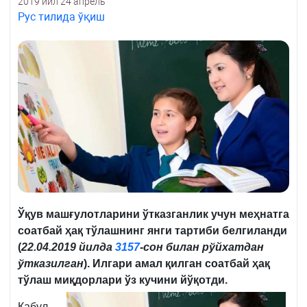
2019 йил 24 апрель
Рус тилида ўқиш
Ўқув машғулотларини ўтказганлик учун меҳнатга
соатбай ҳақ тўлашнинг янги тартиби белгиланди
(
22.04.2019 йилда
3157
-сон билан рўйхатдан
ўтказилган
). Илгари амал қилган соатбай ҳақ
тўлаш миқдорлари ўз кучини йўқотди.
Қабул