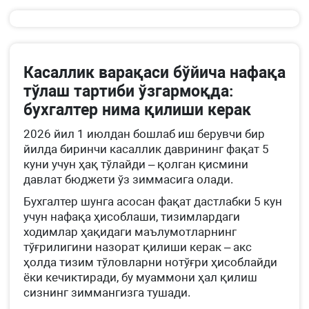
Касаллик варақаси бўйича нафақа
тўлаш тартиби ўзгармоқда:
бухгалтер нима қилиши керак
2026 йил 1 июлдан бошлаб иш берувчи бир
йилда биринчи касаллик даврининг фақат 5
куни учун ҳақ тўлайди – қолган қисмини
давлат бюджети ўз зиммасига олади.
Бухгалтер шунга асосан фақат дастлабки 5 кун
учун нафақа ҳисоблаши, тизимлардаги
ходимлар ҳақидаги маълумотларнинг
тўғрилигини назорат қилиши керак – акс
ҳолда тизим тўловларни нотўғри ҳисоблайди
ёки кечиктиради, бу муаммони ҳал қилиш
сизнинг зиммангизга тушади.