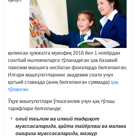
қилинган ҳужжатга мувофиқ 2018 йил 1 ноябрдан
соатбай ишловчиларга тўланадиган ҳақ базавий
лавозим маошига нисбатан фоизларда белгиланган.
Илгари машғулотларнинг академик соати учун
қатъий ставкада (аниқ белгиланган суммада)
ҳақ
тўланган
.
Ўқув машғулотлари ўтказганлик учун ҳақ тўлаш
тарифлари белгиланди:
олий таълим ва илмий тадқиқот
муассасаларида, қайта тайёрлаш ва малака
ошириш муассасаларида, мазкур