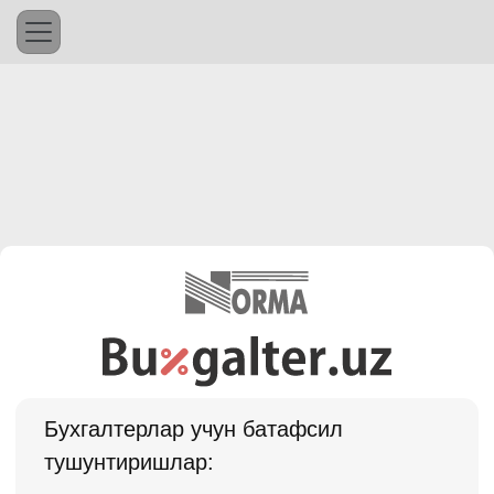
Бухгалтерлар учун батафсил
тушунтиришлар: