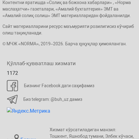
Контентни яратишда «Солиқ ва божхона хабарлари» , «Норма
маслаҳатчи» газеталари, «Амалий бухгалтерия» ЭМТ ва
«Амалий солиқ солиш» ЭМТ материалларидан фойдаланилди.
Сайт материалларини ресурс маъмурияти розилигисиз кўчириб
олиш тақиқланади.
© МЧЖ «NORMA», 2019–2026. Барча ҳуқуқлар ҳимояланган.
Қўллаб-қувватлаш хизмати
1172
Бизнинг Facebook даги саҳифамиз
Биз telegram: @buh_uz дамиз
Хизмат кўрсатиладиган манзил:
Тошкент, Яшнобод тумани, Элбeк кўчаси,