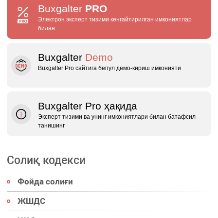
Buxgalter
PRO
Электрон эксперт тизими кенгайтирилган имкониятлар
билан
Buxgalter
Demo
Buxgalter Pro сайтига бепул демо‑кириш имконияти
Buxgalter Pro ҳақида
Эксперт тизими ва унинг имкониятлари билан батафсил
танишинг
Солиқ кодекси
Фойда солиғи
ЖШДС