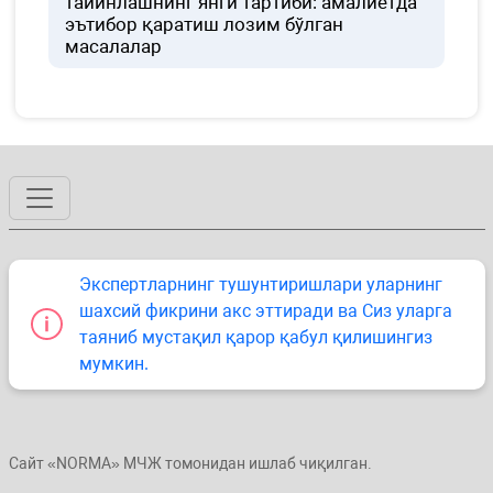
тайинлашнинг янги тартиби: амалиётда
эътибор қаратиш лозим бўлган
масалалар
Экспертларнинг тушунтиришлари уларнинг
шахсий фикрини акс эттиради ва Сиз уларга
таяниб мустақил қарор қабул қилишингиз
мумкин.
Сайт «NORMA» МЧЖ томонидан ишлаб чиқилган.