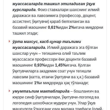
муассасаларда ташкил этиладиган ўқув
курсларида
. Фоиз ставкалари шахснинг илмий
даражаси ва лавозимига (профессор, доцент,
ассистент, ўқитувчи) қараб белгиланган ва
базавий маошнинг
0,61%
идан
2%
игача миқдорни
ташкил этади;
ўрта махсус, касб-ҳунар таълими
муассасаларида.
Илмий даражага эга бўлган
шахслар учун – тегишинча олий таълим
муассасаси профессори ёки доценти базавий
маошининг
0,93%
идан
1,45%
игача. Қолган
ўқитувчиларга академик соат учун тегишли
лавозим (катта, етакчи ўқитувчи ва ҳ.к.) базавий
маошининг
1%
и
миқдорида ҳақ тўланади;
умумтаълим мактабларида
– бошланғич ва
юқори синф ўқитувчилари, ўқитувчи-логопед ва
логопедия шохобчаси мудири учун. Улар ўқув
машғулоти ўтказгани учун малака тоифаси (олий,