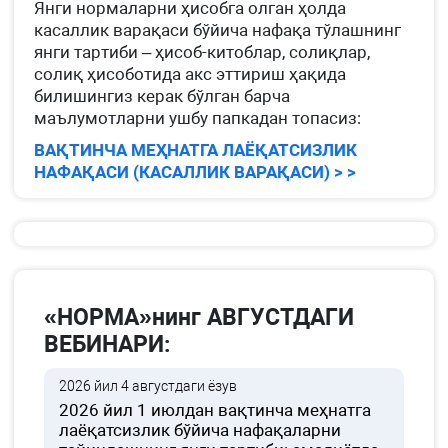
Янги нормаларни ҳисобга олган ҳолда
касаллик варақаси бўйича нафақа тўлашнинг
янги тартиби – ҳисоб-китоблар, солиқлар,
солиқ ҳисоботида акс эттириш ҳақида
билишингиз керак бўлган барча
маълумотларни ушбу папкадан топасиз:
ВАҚТИНЧА МЕҲНАТГА ЛАЁҚАТСИЗЛИК
НАФАҚАСИ (КАСАЛЛИК ВАРАҚАСИ) > >
«НОРМА»нинг АВГУСТДАГИ
ВЕБИНАРИ:
2026 йил 4 августдаги ёзув
2026 йил 1 июлдан вақтинча меҳнатга
лаёқатсизлик бўйича нафақаларни