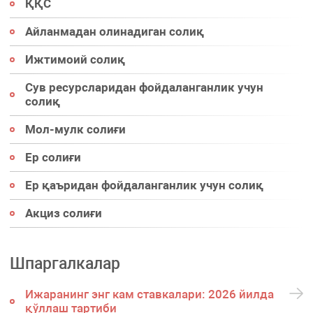
ҚҚС
Айланмадан олинадиган солиқ
Ижтимоий солиқ
Сув ресурсларидан фойдаланганлик учун
солиқ
Мол-мулк солиғи
Ер солиғи
Ер қаъридан фойдаланганлик учун солиқ
Акциз солиғи
Шпаргалкалар
Ижаранинг энг кам ставкалари: 2026 йилда
қўллаш тартиби