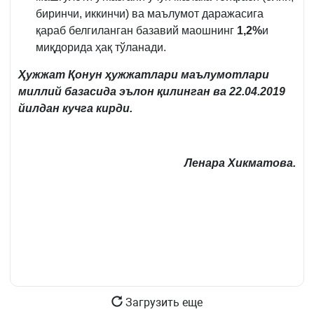
биринчи, иккинчи) ва маълумот даражасига
қараб белгиланган базавий маошнинг
1,2%
и
миқдорида ҳақ тўланади.
Ҳужжат
Қонун ҳужжатлари маълумотлари
миллий базасида эълон қилинган ва 22.04.2019
йилдан кучга кирди.
Ленара Хикматова.
Загрузить еще