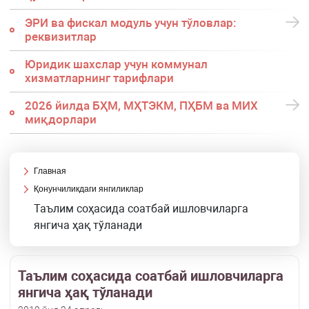
ЭРИ ва фискал модуль учун тўловлар:
реквизитлар
Юридик шахслар учун коммунал
хизматларнинг тарифлари
2026 йилда БҲМ, МҲТЭКМ, ПҲБМ ва МИХ
миқдорлари
Главная
Қонунчиликдаги янгиликлар
Таълим соҳасида соатбай ишловчиларга
янгича ҳақ тўланади
Таълим соҳасида соатбай ишловчиларга
янгича ҳақ тўланади