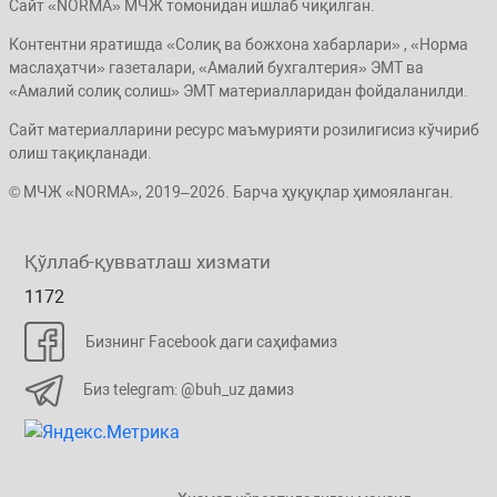
Сайт «NORMA» МЧЖ томонидан ишлаб чиқилган.
Контентни яратишда «Солиқ ва божхона хабарлари» , «Норма
маслаҳатчи» газеталари, «Амалий бухгалтерия» ЭМТ ва
«Амалий солиқ солиш» ЭМТ материалларидан фойдаланилди.
Сайт материалларини ресурс маъмурияти розилигисиз кўчириб
олиш тақиқланади.
© МЧЖ «NORMA», 2019–2026. Барча ҳуқуқлар ҳимояланган.
Қўллаб-қувватлаш хизмати
1172
Бизнинг Facebook даги саҳифамиз
Биз telegram: @buh_uz дамиз