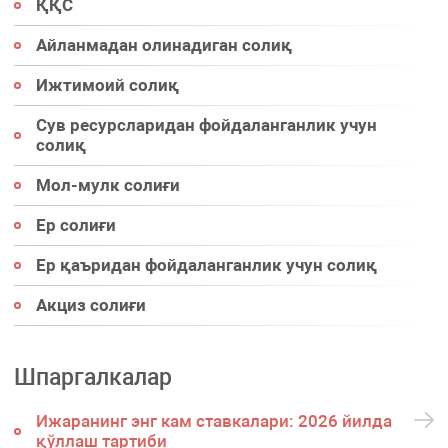
ҚҚС
Айланмадан олинадиган солиқ
Ижтимоий солиқ
Сув ресурсларидан фойдаланганлик учун
солиқ
Мол-мулк солиғи
Ер солиғи
Ер қаъридан фойдаланганлик учун солиқ
Акциз солиғи
Шпаргалкалар
Ижаранинг энг кам ставкалари: 2026 йилда
қўллаш тартиби