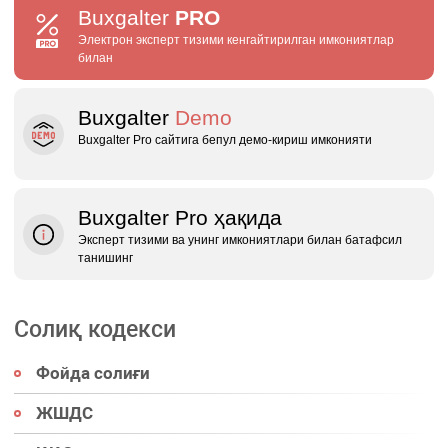
Buxgalter
PRO
Электрон эксперт тизими кенгайтирилган имкониятлар
билан
Buxgalter
Demo
Buxgalter Pro сайтига бепул демо‑кириш имконияти
Buxgalter Pro ҳақида
Эксперт тизими ва унинг имкониятлари билан батафсил
танишинг
Солиқ кодекси
Фойда солиғи
ЖШДС