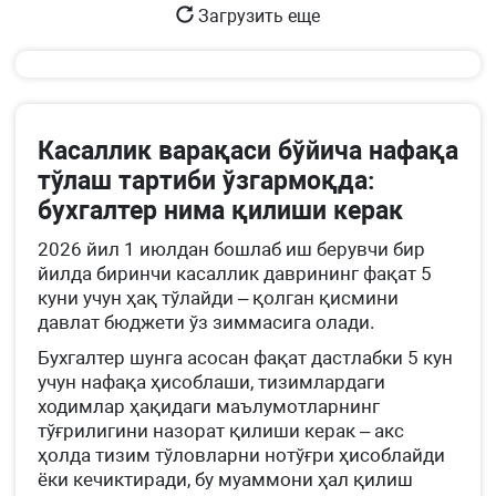
Загрузить еще
Касаллик варақаси бўйича нафақа
тўлаш тартиби ўзгармоқда:
бухгалтер нима қилиши керак
2026 йил 1 июлдан бошлаб иш берувчи бир
йилда биринчи касаллик даврининг фақат 5
куни учун ҳақ тўлайди – қолган қисмини
давлат бюджети ўз зиммасига олади.
Бухгалтер шунга асосан фақат дастлабки 5 кун
учун нафақа ҳисоблаши, тизимлардаги
ходимлар ҳақидаги маълумотларнинг
тўғрилигини назорат қилиши керак – акс
ҳолда тизим тўловларни нотўғри ҳисоблайди
ёки кечиктиради, бу муаммони ҳал қилиш