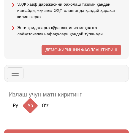
ЭҲФ хавф даражасини баҳолаш тизими қандай
ишлайди, «қизил» ЭҲФ олинганда қандай ҳаракат
қилиш керак
Янги қоидаларга кўра вақтинча меҳнатга
лаёқатсизлик нафақалари қандай тўланади
ДЕМО-КИРИШНИ ФАОЛЛАШТИРИШ
Ру
Ўз
Oʻz