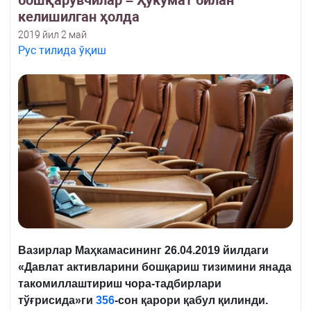
бошқарувчилар – Ҳукумат билан
келишилган ҳолда
2019 йил 2 май
Рус тилида ўқиш
Вазирлар Маҳкамасининг 26.04.2019 йилдаги
«Давлат активларини бошқариш тизимини янада
такомиллаштириш чора-тадбирлари
тўғрисида»ги
356
-сон қарори қабул қилинди.