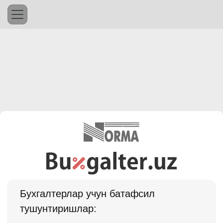
Бухгалтерлар учун батафсил
тушунтиришлар: