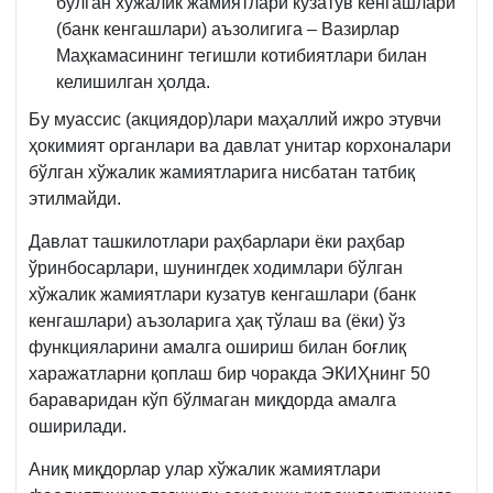
бўлган хўжалик жамиятлари кузатув кенгашлари
(банк кенгашлари) аъзолигига – Вазирлар
Маҳкамасининг тегишли котибиятлари билан
келишилган ҳолда.
Бу муассис (акциядор)лари маҳаллий ижро этувчи
ҳокимият органлари ва давлат унитар корхоналари
бўлган хўжалик жамиятларига нисбатан татбиқ
этилмайди.
Давлат ташкилотлари раҳбарлари ёки раҳбар
ўринбосарлари, шунингдек ходимлари бўлган
хўжалик жамиятлари кузатув кенгашлари (банк
кенгашлари) аъзоларига ҳақ тўлаш ва (ёки) ўз
функцияларини амалга ошириш билан боғлиқ
харажатларни қоплаш бир чоракда ЭКИҲнинг 50
бараваридан кўп бўлмаган миқдорда амалга
оширилади.
Аниқ миқдорлар улар хўжалик жамиятлари