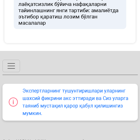
лаёқатсизлик бўйича нафақаларни
тайинлашнинг янги тартиби: амалиётда
эътибор қаратиш лозим бўлган
масалалар
Экспертларнинг тушунтиришлари уларнинг
шахсий фикрини акс эттиради ва Сиз уларга
таяниб мустақил қарор қабул қилишингиз
мумкин.