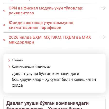
ЭРИ ва фискал модуль учун тўловлар:
реквизитлар
Юридик шахслар учун коммунал
хизматларнинг тарифлари
2026 йилда БҲМ, МҲТЭКМ, ПҲБМ ва МИХ
миқдорлари
Главная
Қонунчиликдаги янгиликлар
Давлат улуши бўлган компаниядаги
бошқарувчилар – Ҳукумат билан келишилган
ҳолда
Давлат улуши бўлган компаниядаги