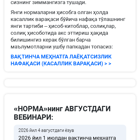
сизнинг зиммангизга тушади.
Янги нормаларни ҳисобга олган ҳолда
касаллик варақаси бўйича нафақа тўлашнинг
янги тартиби – ҳисоб-китоблар, солиқлар,
солиқ ҳисоботида акс эттириш ҳақида
билишингиз керак бўлган барча
маълумотларни ушбу папкадан топасиз:
ВАҚТИНЧА МЕҲНАТГА ЛАЁҚАТСИЗЛИК
НАФАҚАСИ (КАСАЛЛИК ВАРАҚАСИ) > >
«НОРМА»нинг АВГУСТДАГИ
ВЕБИНАРИ:
2026 йил 4 августдаги ёзув
2026 йил 1 июлдан вақтинча меҳнатга