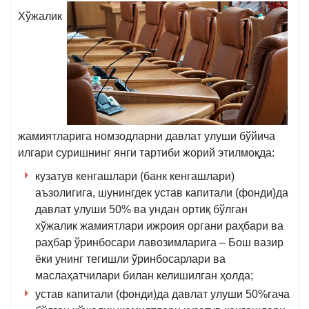
Хўжалик
жамиятларига номзодларни давлат улуши бўйича
илгари суришнинг янги тартиби жорий этилмоқда:
кузатув кенгашлари (банк кенгашлари)
аъзолигига, шунингдек устав капитали (фонди)да
давлат улуши 50% ва ундан ортиқ бўлган
хўжалик жамиятлари ижроия органи раҳбари ва
раҳбар ўринбосари лавозимларига – Бош вазир
ёки унинг тегишли ўринбосарлари ва
маслаҳатчилари билан келишилган ҳолда;
устав капитали (фонди)да давлат улуши 50%гача