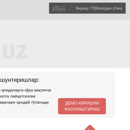
Кириш / Рўйхатдан ўтиш
ушунтиришлар:
 қоидаларга кўра вақтинча
атга лаёқатсизлик
ақалари қандай тўланади
ДЕМО-КИРИШНИ
ФАОЛЛАШТИРИШ