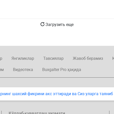
Загрузить еще
р
Янгиликлар
Тавсиялар
Жавоб берамиз
им
Видеотека
Buxgalter Pro ҳақида
нинг шахсий фикрини акс эттиради ва Сиз уларга таяниб
Қўллаб-қувватлаш хизмати