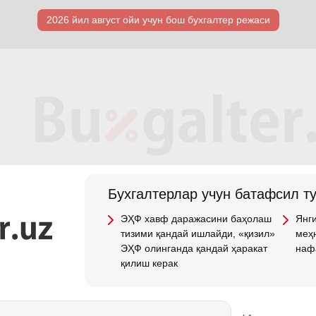
2026 йил август ойи учун бош бухгалтер режаси
Бухгалтерлар учун батафсил т
ЭҲФ хавф даражасини баҳолаш
Янги
тизими қандай ишлайди, «қизил»
меҳн
ЭҲФ олинганда қандай ҳаракат
наф
қилиш керак