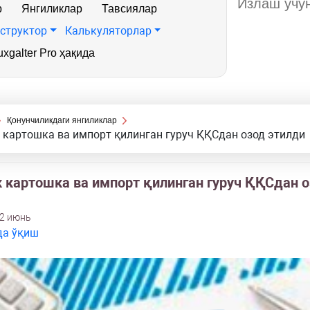
р
Янгиликлар
Тавсиялар
структор
Калькуляторлар
xgalter Pro ҳақида
Қонунчиликдаги янгиликлар
 картошка ва импорт қилинган гуруч ҚҚСдан озод этилди
к картошка ва импорт қилинган гуруч ҚҚСдан 
12 июнь
да ўқиш