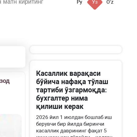
Ру
Ўз
Oʻz
Касаллик варақаси
озод
бўйича нафақа тўлаш
тартиби ўзгармоқда:
бухгалтер нима
қилиши керак
2026 йил 1 июлдан бошлаб иш
берувчи бир йилда биринчи
касаллик даврининг фақат 5