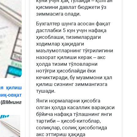
куни учун ҳақ тўлайди – қолган
қисмини давлат бюджети ўз
зиммасига олади.
Бухгалтер шунга асосан фақат
дастлабки 5 кун учун нафақа
ҳисоблаши, тизимлардаги
ходимлар ҳақидаги
маълумотларнинг тўғрилигини
назорат қилиши керак – акс
ҳолда тизим тўловларни
нотўғри ҳисоблайди ёки
кечиктиради, бу муаммони ҳал
қилиш сизнинг зиммангизга
ия қилиш
тушади.
иқ-овқат
Янги нормаларни ҳисобга
(
ВМнинг
олган ҳолда касаллик варақаси
бўйича нафақа тўлашнинг янги
тартиби – ҳисоб-китоблар,
солиқлар, солиқ ҳисоботида
акс эттириш ҳақида