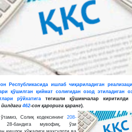
тон Республикасида ишлаб чиқариладиган реализац
ари қўшилган қиймат солиғидан озод этиладиган оз
тлари рўйхатига
тегишли қўшимчалар киритилди 
9 йилдаги
462
-сон қарорига қаранг
).
 ўтамиз, Солиқ кодексининг
208-
28-бандига мувофиқ, ўзи
ан қишлоқ хўжалиги маҳсулоти ва