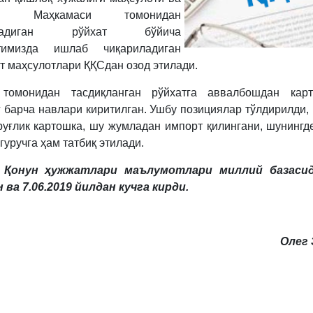
ар Маҳкамаси томонидан
анадиган рўйхат бўйича
тимизда ишлаб чиқариладиган
ат маҳсулотлари ҚҚСдан озод этилади.
 томонидан тасдиқланган рўйхатга аввалбошдан кар
г барча навлари киритилган. Ушбу позициялар тўлдирилди,
руғлик картошка, шу жумладан импорт қилингани, шунингд
гуручга ҳам татбиқ этилади.
Қонун ҳужжатлари маълумотлари миллий базаси
 ва 7.06.2019 йилдан кучга кирди.
Олег 