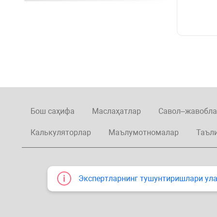
Бош саҳифа
Маслаҳатлар
Савол–жавобла
Калькуляторлар
Маълумотномалар
Таъл
Экспертларнинг тушунтиришлари улар