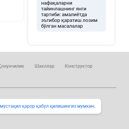
нафақаларни
тайинлашнинг янги
тартиби: амалиётда
эътибор қаратиш лозим
бўлган масалалар
Қонунчилик
Шакллар
Конструктор
 мустақил қарор қабул қилишингиз мумкин.