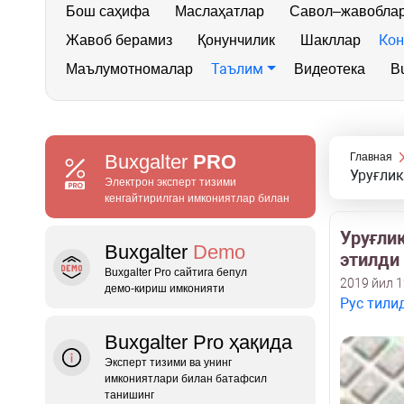
Бош саҳифа
Маслаҳатлар
Савол–жавобла
Кон
Жавоб берамиз
Қонунчилик
Шакллар
Таълим
Маълумотномалар
Видеотека
Bu
Buxgalter
PRO
Главная
Уруғлик
Электрон эксперт тизими
кенгайтирилган имкониятлар билан
Уруғли
Buxgalter
Demo
этилди
Buxgalter Pro сайтига бепул
2019 йил 
демо‑кириш имконияти
Рус тили
Buxgalter Pro ҳақида
Эксперт тизими ва унинг
имкониятлари билан батафсил
танишинг