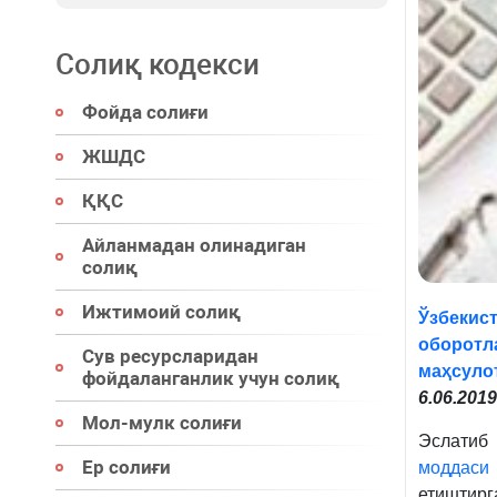
Солиқ кодекси
Фойда солиғи
ЖШДС
ҚҚС
Айланмадан олинадиган
солиқ
Ижтимоий солиқ
Ўзбекис
оборотл
Сув ресурсларидан
маҳсуло
фойдаланганлик учун солиқ
6.06.201
Мол-мулк солиғи
Эслатиб
Ер солиғи
моддаси
етиштирг