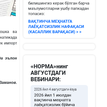
билишингиз керак бўлган барча
маълумотларни ушбу папкадан
топасиз:
ВАҚТИНЧА МЕҲНАТГА
ЛАЁҚАТСИЗЛИК НАФАҚАСИ
(КАСАЛЛИК ВАРАҚАСИ) > >
тошка ва
 натижада
ек импорт
да эълон
«НОРМА»нинг
АВГУСТДАГИ
ВЕБИНАРИ:
Заманов.
2026 йил 4 августдаги ёзув
2026 йил 1 июлдан
вақтинча меҳнатга
лаёқатсизлик бўйича