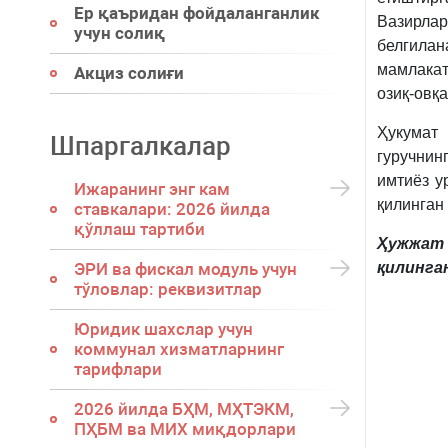
Ер қаъридан фойдаланганлик
Вазирл
учун солиқ
белгил
мамлака
Акциз солиғи
озиқ-овқ
Ҳукумат
Шпаргалкалар
гуручнин
имтиёз у
Ижаранинг энг кам
қилинган 
ставкалари: 2026 йилда
қўллаш тартиби
Ҳужжат
ЭРИ ва фискал модуль учун
қилинган
тўловлар: реквизитлар
Юридик шахслар учун
коммунал хизматларнинг
тарифлари
2026 йилда БҲМ, МҲТЭКМ,
ПҲБМ ва МИХ миқдорлари