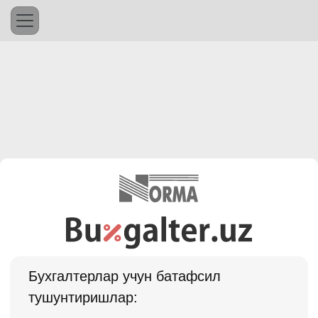
Бухгалтерлар учун батафсил
тушунтиришлар: