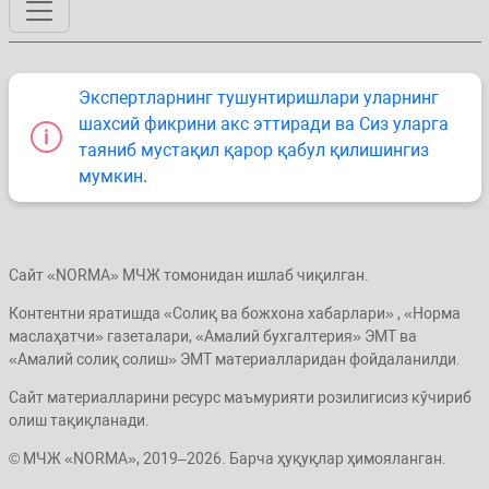
Экспертларнинг тушунтиришлари уларнинг
шахсий фикрини акс эттиради ва Сиз уларга
таяниб мустақил қарор қабул қилишингиз
мумкин.
Сайт «NORMA» МЧЖ томонидан ишлаб чиқилган.
Контентни яратишда «Солиқ ва божхона хабарлари» , «Норма
маслаҳатчи» газеталари, «Амалий бухгалтерия» ЭМТ ва
«Амалий солиқ солиш» ЭМТ материалларидан фойдаланилди.
Сайт материалларини ресурс маъмурияти розилигисиз кўчириб
олиш тақиқланади.
© МЧЖ «NORMA», 2019–2026. Барча ҳуқуқлар ҳимояланган.