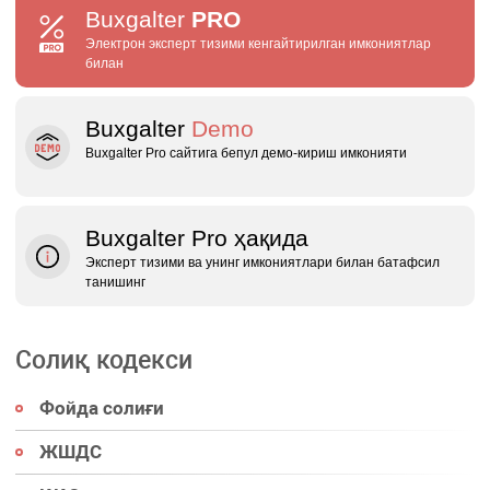
Buxgalter
PRO
Электрон эксперт тизими кенгайтирилган имкониятлар
билан
Buxgalter
Demo
Buxgalter Pro сайтига бепул демо‑кириш имконияти
Buxgalter Pro ҳақида
Эксперт тизими ва унинг имкониятлари билан батафсил
танишинг
Солиқ кодекси
Фойда солиғи
ЖШДС