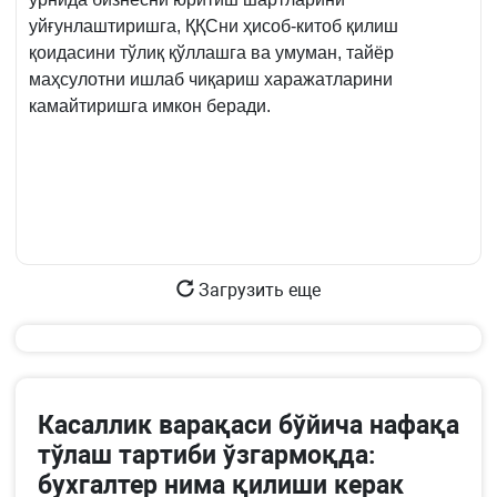
уйғунлаштиришга, ҚҚСни ҳисоб-китоб қилиш
қоидасини тўлиқ қўллашга ва умуман, тайёр
маҳсулотни ишлаб чиқариш харажатларини
камайтиришга имкон беради.
Загрузить еще
Касаллик варақаси бўйича нафақа
тўлаш тартиби ўзгармоқда:
бухгалтер нима қилиши керак