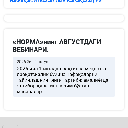
НАФАҚАСИ (КАСАЛЛИК ВАРАҚАСИ) > >
«НОРМА»нинг АВГУСТДАГИ
ВЕБИНАРИ:
2026 йил 4 август
2026 йил 1 июлдан вақтинча меҳнатга
лаёқатсизлик бўйича нафақаларни
тайинлашнинг янги тартиби: амалиётда
эътибор қаратиш лозим бўлган
масалалар