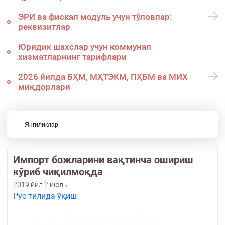
ЭРИ ва фискал модуль учун тўловлар:
реквизитлар
Юридик шахслар учун коммунал
хизматларнинг тарифлари
2026 йилда БҲМ, МҲТЭКМ, ПҲБМ ва МИХ
миқдорлари
Янгиликлар
Импорт божларини вақтинча ошириш
кўриб чиқилмоқда
2019 йил 2 июль
Рус тилида ўқиш