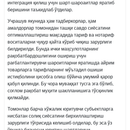
интеграция қилиш учун шарт-шароаитлар яратиб
беришини таъкидлаб ўтдилар.
Учрашув якунида ҳам тадбиркорлар, ҳам
амалдорлар томонидан ташқи савдо сиёсатини
оптималлаштириш мақсадида тариф ва нотариф
воситаларни чуқур қайта кўриб чиқиш зарурлиги
билдирилди. Бунда ички маҳсулотларнинг
рақобатбардошлигини ошириш учун
рағбатлантирувчи шароитларни яратишда айрим
товарларга тарифларнинг мўътадил ошиши
истиқболини ҳисобга олиш бўйича умумий қарор
қабул қилинди. Бу чора муваққат тусга эга бўлиб,
соғлом рақобат муҳити шаклланишига тўсқинлик
қилмайди.
Томонлар барча хўжалик юритувчи субъектларга
нисбатан солиқ сиёсатини бирхиллаштириш
зарурлиги тўғрисида келишиб олдилар, бу эса ўз
ўрнида бизнесни юритиш шартларини