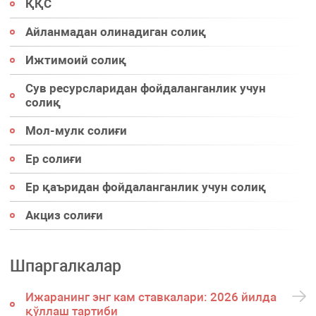
ҚҚС
Айланмадан олинадиган солиқ
Ижтимоий солиқ
Сув ресурсларидан фойдаланганлик учун
солиқ
Мол-мулк солиғи
Ер солиғи
Ер қаъридан фойдаланганлик учун солиқ
Акциз солиғи
Шпаргалкалар
Ижаранинг энг кам ставкалари: 2026 йилда
қўллаш тартиби