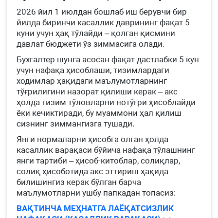
2026 йил 1 июлдан бошлаб иш берувчи бир
йилда биринчи касаллик даврининг фақат 5
куни учун ҳақ тўлайди – қолган қисмини
давлат бюджети ўз зиммасига олади.
Бухгалтер шунга асосан фақат дастлабки 5 кун
учун нафақа ҳисоблаши, тизимлардаги
ходимлар ҳақидаги маълумотларнинг
тўғрилигини назорат қилиши керак – акс
ҳолда тизим тўловларни нотўғри ҳисоблайди
ёки кечиктиради, бу муаммони ҳал қилиш
сизнинг зиммангизга тушади.
Янги нормаларни ҳисобга олган ҳолда
касаллик варақаси бўйича нафақа тўлашнинг
янги тартиби – ҳисоб-китоблар, солиқлар,
солиқ ҳисоботида акс эттириш ҳақида
билишингиз керак бўлган барча
маълумотларни ушбу папкадан топасиз:
ВАҚТИНЧА МЕҲНАТГА ЛАЁҚАТСИЗЛИК