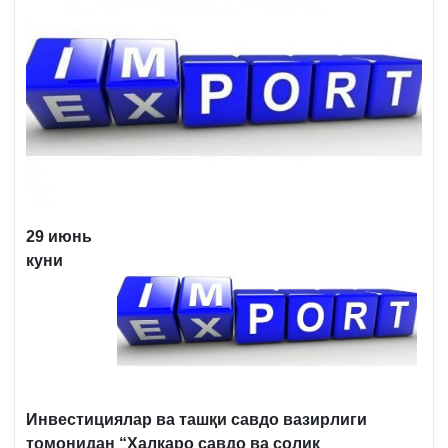
29 июнь
куни
Инвестициялар ва ташқи савдо вазирлиги
томонидан “Халқаро савдо ва солиқ