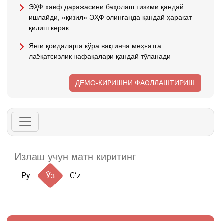
ЭҲФ хавф даражасини баҳолаш тизими қандай
ишлайди, «қизил» ЭҲФ олинганда қандай ҳаракат
қилиш керак
Янги қоидаларга кўра вақтинча меҳнатга
лаёқатсизлик нафақалари қандай тўланади
ДЕМО-КИРИШНИ ФАОЛЛАШТИРИШ
Ру
Ўз
Oʻz