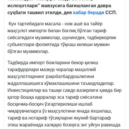
ислоҳотлари” мавзусига бағишланган давра
суҳбати ташкил этилди, дея
хабар беради
ССП.
Кун тартибидаги масала - хом ашё ва тайёр
маҳсулот импорти билан боғлиқ бўлган тариф
сиёсатидаги муаммолар, шунингдек, тадбиркорлик
субъектлари фолиятида тўқнаш келиши мумкин
бўлган муаммолар.
Тадбирда импорт божларини бекор қилиш
тарафдорлари мазкур чоралар маҳаллий
маҳсулотларнинг рақобатбардошлигини
жадаллашишига кўмаклашишини таъкидладилар.
Инвестициялар ва ташқи савдо вазирлиги ҳамда бир
қатор бошқа идоралар эса тариф сиёсатини
босқичма-босқич ўзгартирилиши ишлаб
чиқарувчиларга ўз маҳсулотини янада яхшилаш,
тариф ва нотариф тўсиқларни якуний бартараф
этиш жараёнида халқаро бозорга энг уйғун равишда