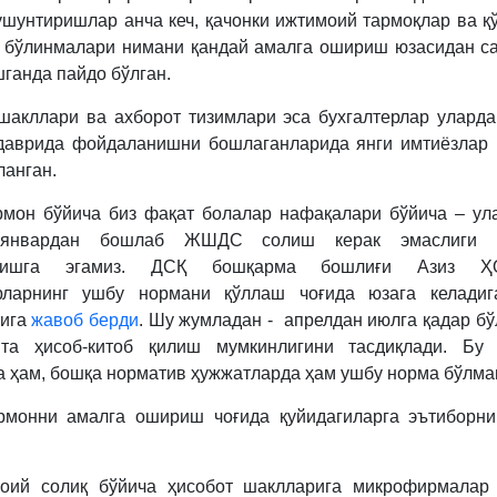
ушунтиришлар анча кеч, қачонки ижтимоий тармоқлар ва қ
 бўлинмалари нимани қандай амалга ошириш юзасидан с
шганда пайдо бўлган.
шакллари ва ахборот тизимлари эса бухгалтерлар улардан
даврида фойдаланишни бошлаганларида янги имтиёзлар
ланган.
мон бўйича биз фақат болалар нафақалари бўйича – ул
январдан бошлаб ЖШДС солиш керак эмаслиги ю
иришга эгамиз. ДСҚ бошқарма бошлиғи Азиз 
ерларнинг ушбу нормани қўллаш чоғида юзага келадиг
рига
жавоб берди
. Шу жумладан - апрелдан июлга қадар бў
йта ҳисоб-китоб қилиш мумкинлигини тасдиқлади. Бу
а ҳам, бошқа норматив ҳужжатларда ҳам ушбу норма бўлмаг
рмонни амалга ошириш чоғида қуйидагиларга эътиборни
моий солиқ бўйича ҳисобот шаклларига микрофирмалар 