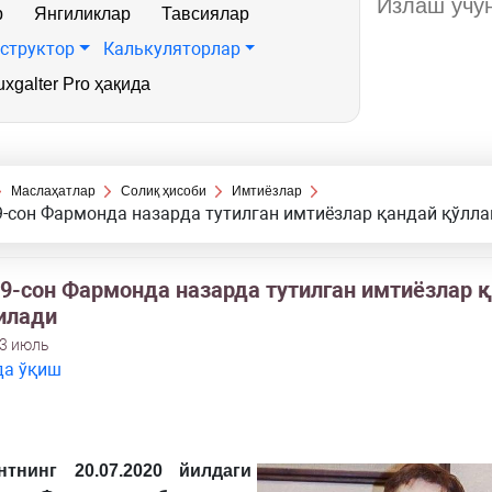
р
Янгиликлар
Тавсиялар
структор
Калькуляторлар
xgalter Pro ҳақида
Маслаҳатлар
Солиқ ҳисоби
Имтиёзлар
-сон Фармонда назарда тутилган имтиёзлар қандай қўлл
9-сон Фармонда назарда тутилган имтиёзлар 
илади
23 июль
да ўқиш
нтнинг 20.07.2020 йилдаги