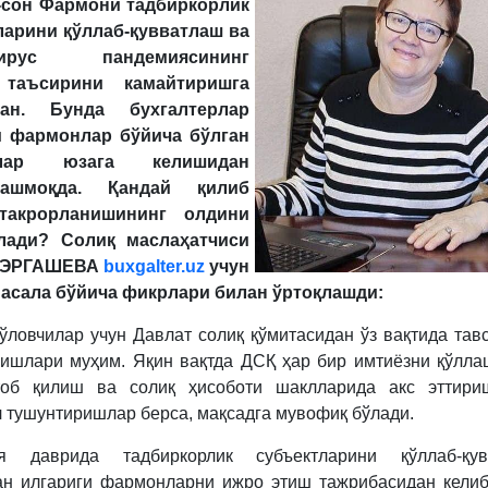
-сон Фармони тадбиркорлик
ларини қўллаб-қувватлаш ва
вирус пандемиясининг
 таъсирини камайтиришга
ган. Бунда бухгалтерлар
и фармонлар бўйича бўлган
олар юзага келишидан
рашмоқда. Қандай қилиб
такрорланишининг олдини
лади? Солиқ маслаҳатчиси
а ЭРГАШЕВА
buxgalter.uz
учун
масала бўйича фикрлари билан ўртоқлашди:
тўловчилар учун Давлат солиқ қўмитасидан ўз вақтида тав
ишлари муҳим. Яқин вақтда ДСҚ ҳар бир имтиёзни қўлла
итоб қилиш ва солиқ ҳисоботи шаклларида акс эттири
 тушунтиришлар берса, мақсадга мувофиқ бўлади.
я даврида тадбиркорлик субъектларини қўллаб-қув
ан илгариги фармонларни ижро этиш тажрибасидан келиб