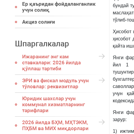
Ер қаъридан фойдаланганлик
бундай т
учун солиқ
маслаҳат
тўлиб-то
Акциз солиғи
Ҳисобот 
ҳисобот 
Шпаргалкалар
қайта иш
Ижаранинг энг кам
Янги фар
ставкалари: 2026 йилда
йил 1 
қўллаш тартиби
тушунт
бухгалт
ЭРИ ва фискал модуль учун
тўловлар: реквизитлар
саволла
учун қа
Юридик шахслар учун
кодексид
коммунал хизматларнинг
тарифлари
Янги фа
зарур:
2026 йилда БҲМ, МҲТЭКМ,
ПҲБМ ва МИХ миқдорлари
1) ижти