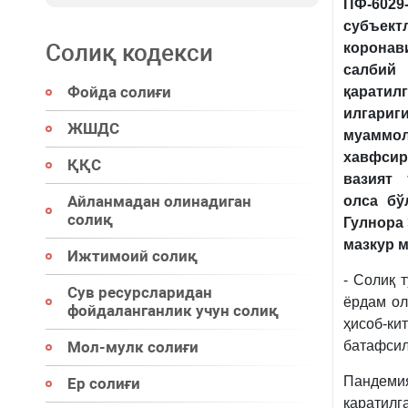
ПФ-6029
субъект
Солиқ кодекси
корона
салбий
Фойда солиғи
қаратил
илгариг
ЖШДС
муамм
хавфси
ҚҚС
вазият 
Айланмадан олинадиган
олса бў
солиқ
Гулнор
мазкур 
Ижтимоий солиқ
- Солиқ 
Сув ресурсларидан
ёрдам ол
фойдаланганлик учун солиқ
ҳисоб-к
Мол-мулк солиғи
батафсил
Пандеми
Ер солиғи
қаратилг