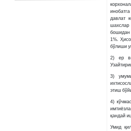
корхона
инобатга
давлат 
шахслар 
бошидан 
1%. Ҳисо
бўлиши у
2) ер в
Узайтири
3) умум
ихтисосл
этиш бўй
4) кўчм
имтиёзла
қандай и
Умид қи