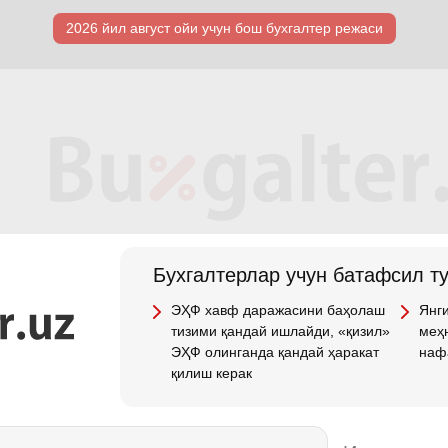
2026 йил август ойи учун бош бухгалтер режаси
Бухгалтерлар учун батафсил т
ЭҲФ хавф даражасини баҳолаш
Янги
тизими қандай ишлайди, «қизил»
меҳн
ЭҲФ олинганда қандай ҳаракат
наф
қилиш керак