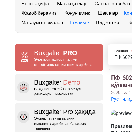
Бош саҳифа
Маслаҳатлар
Савол–жавобла
Кон
Жавоб берамиз
Қонунчилик
Шакллар
Таълим
Маълумотномалар
Видеотека
Bu
Buxgalter
PRO
Главная
ПФ-6029
Электрон эксперт тизими
кенгайтирилган имкониятлар билан
ПФ-602
Buxgalter
Demo
қўллан
Buxgalter Pro сайтига бепул
2020 йил 
демо‑кириш имконияти
Рус тили
Buxgalter Pro ҳақида
Эксперт тизими ва унинг
имкониятлари билан батафсил
Президе
танишинг