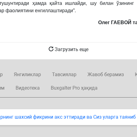
 тушунтиради ҳамда қайта ишлайди, шу билан ўзининг 
ар фаолиятини енгиллаштиради”.
Олег ГАЕВОЙ т
Загрузить еще
р
Янгиликлар
Тавсиялар
Жавоб берамиз
им
Видеотека
Buxgalter Pro ҳақида
нинг шахсий фикрини акс эттиради ва Сиз уларга таяниб