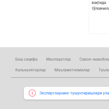
вақтида
тўловчил
Бош саҳифа
Маслаҳатлар
Савол–жавобла
Калькуляторлар
Маълумотномалар
Таъл
Экспертларнинг тушунтиришлари улар