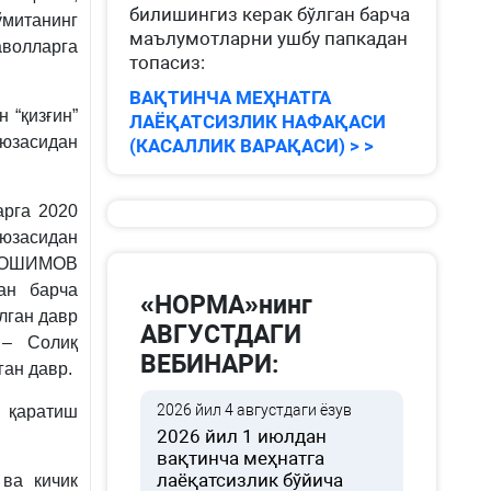
билишингиз керак бўлган барча
ўмитанинг
маълумотларни ушбу папкадан
аволларга
топасиз:
ВАҚТИНЧА МЕҲНАТГА
 “қизғин”
ЛАЁҚАТСИЗЛИК НАФАҚАСИ
 юзасидан
(КАСАЛЛИК ВАРАҚАСИ) > >
арга 2020
засидан
ҲОШИМОВ
ан барча
«НОРМА»нинг
лган давр
АВГУСТДАГИ
 – Солиқ
ВЕБИНАРИ:
ан давр.
2026 йил 4 августдаги ёзув
 қаратиш
2026 йил 1 июлдан
вақтинча меҳнатга
лаёқатсизлик бўйича
ва кичик