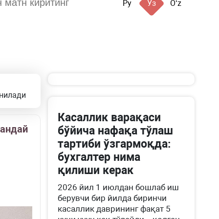
Ру
Ўз
Oʻz
анилади
Касаллик варақаси
қандай
бўйича нафақа тўлаш
тартиби ўзгармоқда:
бухгалтер нима
қилиши керак
2026 йил 1 июлдан бошлаб иш
берувчи бир йилда биринчи
касаллик даврининг фақат 5