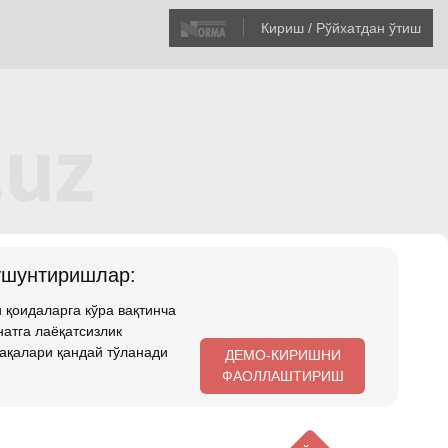
Кириш / Рўйхатдан ўтиш
ушунтиришлар:
 қоидаларга кўра вақтинча
атга лаёқатсизлик
ақалари қандай тўланади
ДЕМО-КИРИШНИ
ФАОЛЛАШТИРИШ