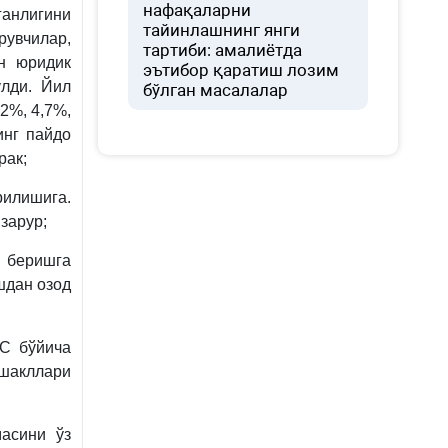
нафақаларни
анлигини
тайинлашнинг янги
рувчилар,
тартиби: амалиётда
н юридик
эътибор қаратиш лозим
ўлди. Йил
бўлган масалалар
2%, 4,7%,
инг пайдо
рак;
илишига.
зарур;
 беришга
шдан озод
С бўйича
 шакллари
асини ўз