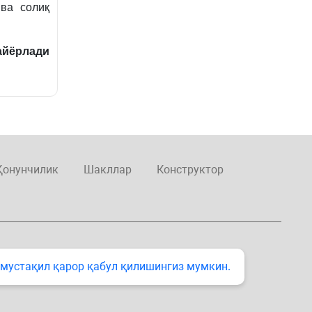
ва солиқ
айёрлади
Қонунчилик
Шакллар
Конструктор
 мустақил қарор қабул қилишингиз мумкин.