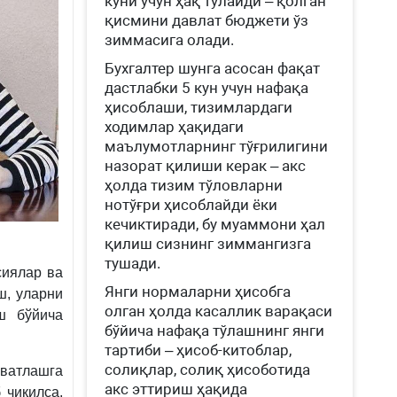
куни учун ҳақ тўлайди – қолган
қисмини давлат бюджети ўз
зиммасига олади.
Бухгалтер шунга асосан фақат
дастлабки 5 кун учун нафақа
ҳисоблаши, тизимлардаги
ходимлар ҳақидаги
маълумотларнинг тўғрилигини
назорат қилиши керак – акс
ҳолда тизим тўловларни
нотўғри ҳисоблайди ёки
кечиктиради, бу муаммони ҳал
қилиш сизнинг зиммангизга
тушади.
сиялар ва
Янги нормаларни ҳисобга
ш, уларни
олган ҳолда касаллик варақаси
ш бўйича
бўйича нафақа тўлашнинг янги
тартиби – ҳисоб-китоблар,
солиқлар, солиқ ҳисоботида
ватлашга
акс эттириш ҳақида
 чиқилса,