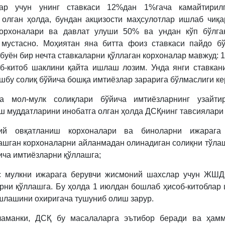
лар учун унинг ставкаси 12%дан 1%гача камайтирилг
 олган ҳолда, бундан акцизости маҳсулотлар ишлаб чиқа
корхоналари ва давлат улуши 50% ва ундан кўп бўлга
мустасно. Моҳиятан яна битта фоиз ставкаси пайдо б
буён бир нечта ставкаларни қўллаган корхоналар мавжуд: 1
б-китоб шаклини қайта ишлаш лозим. Унда янги ставкан
шбу солиқ бўйича бошқа имтиёзлар зарарига бўлмаслиги ке
а мол-мулк солиқлари бўйича имтиёзларнинг узайтир
ш муддатларини инобатга олган ҳолда ДСҚнинг тавсиялари 
ий овқатланиш корхоналари ва биноларни ижарага
ашган корхоналарни айланмадан олинадиган солиқни тўла
ича имтиёзларни қўллашга;
ас мулкни ижарага берувчи жисмоний шахслар учун ЖШД
рни қўллашга. Бу ҳолда 1 июлдан бошлаб ҳисоб-китоблар
шлашини охиригача тушуниб олиш зарур.
ламанки, ДСҚ бу масалаларга эътибор беради ва ҳамм