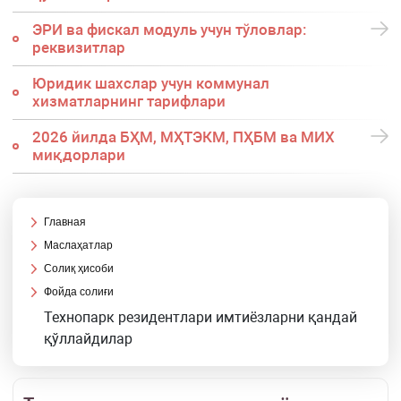
ЭРИ ва фискал модуль учун тўловлар:
реквизитлар
Юридик шахслар учун коммунал
хизматларнинг тарифлари
2026 йилда БҲМ, МҲТЭКМ, ПҲБМ ва МИХ
миқдорлари
Главная
Маслаҳатлар
Солиқ ҳисоби
Фойда солиғи
Технопарк резидентлари имтиёзларни қандай
қўллайдилар