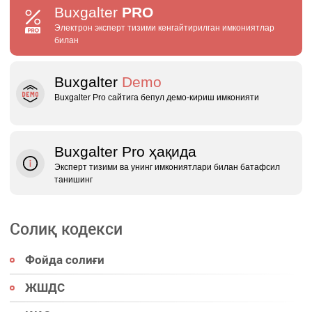
Buxgalter
PRO
Электрон эксперт тизими кенгайтирилган имкониятлар
билан
Buxgalter
Demo
Buxgalter Pro сайтига бепул демо‑кириш имконияти
Buxgalter Pro ҳақида
Эксперт тизими ва унинг имкониятлари билан батафсил
танишинг
Солиқ кодекси
Фойда солиғи
ЖШДС