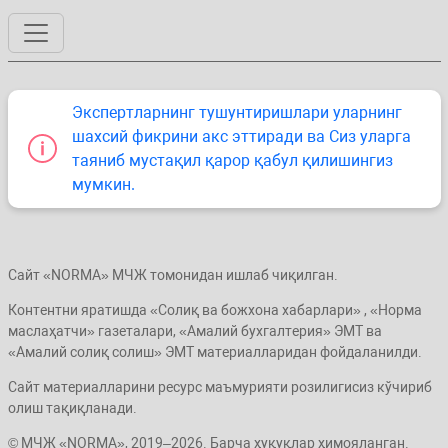
Экспертларнинг тушунтиришлари уларнинг
шахсий фикрини акс эттиради ва Сиз уларга
таяниб мустақил қарор қабул қилишингиз
мумкин.
Сайт «NORMA» МЧЖ томонидан ишлаб чиқилган.
Контентни яратишда «Солиқ ва божхона хабарлари» , «Норма
маслаҳатчи» газеталари, «Амалий бухгалтерия» ЭМТ ва
«Амалий солиқ солиш» ЭМТ материалларидан фойдаланилди.
Сайт материалларини ресурс маъмурияти розилигисиз кўчириб
олиш тақиқланади.
© МЧЖ «NORMA», 2019–2026. Барча ҳуқуқлар ҳимояланган.