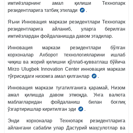
имтиёзларнинг амал қилиши Технопарк
резидентларига татбиқ этилади
.
10.01.2019
й.
Яъни Инновация маркази резидентлари Технопарк
ВМҚ
резидентларига айланиб, уларга берилган
17-
имтиёзлардан фойдаланишда давом этадилар.
сон
Инновация маркази резидентлари бўлган
корхоналар Ахборот технологияларини ишлаб
чиқиш ва жорий қилишни қўллаб-қувватлаш бўйича
Mirzo Ulugbek Innovation Center инновация маркази
тўғрисидаги низомга амал қилганлар
.
15.08.2017
й.
Инновация маркази тугатилганига қарамай, Низом
ВМҚ
амал қилишда давом этмоқда. Унга валюта
631-
маблағларидан фойдаланиш билан боғлиқ
сон
ўзгартиришлар киритилган эди
.
10.08.2020
қарорига
й.
2-
Энди корхоналар Технопарк резидентларига
ВМҚ
илова
айлангани сабабли улар Дастурий маҳсулотлар ва
472-