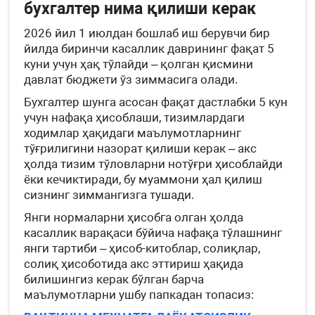
бухгалтер нима қилиши керак
2026 йил 1 июлдан бошлаб иш берувчи бир
йилда биринчи касаллик даврининг фақат 5
куни учун ҳақ тўлайди – қолган қисмини
давлат бюджети ўз зиммасига олади.
Бухгалтер шунга асосан фақат дастлабки 5 кун
учун нафақа ҳисоблаши, тизимлардаги
ходимлар ҳақидаги маълумотларнинг
тўғрилигини назорат қилиши керак – акс
ҳолда тизим тўловларни нотўғри ҳисоблайди
ёки кечиктиради, бу муаммони ҳал қилиш
сизнинг зиммангизга тушади.
Янги нормаларни ҳисобга олган ҳолда
касаллик варақаси бўйича нафақа тўлашнинг
янги тартиби – ҳисоб-китоблар, солиқлар,
солиқ ҳисоботида акс эттириш ҳақида
билишингиз керак бўлган барча
маълумотларни ушбу папкадан топасиз: