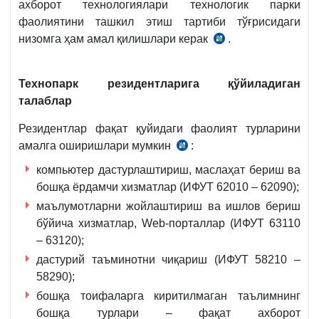
ахборот технологиялари технологик парки
сон
фаолиятини ташкил этиш тартиби тўғрисидаги
1-
низомга ҳам амал қилишлари керак
.
15.07.2019
илова
й.
12-
589-
б.
Технопарк резидентларига қўйиладиган
сон
талаблар
қарорига
илова,
Резидентлар фақат қуйидаги фаолият турларини
589-
амалга оширишлари мумкин
:
589-
Низом
Низом
компьютер дастурлаштириш, маслаҳат бериш ва
9-
бошқа ёрдамчи хизматлар (ИФУТ 62010 – 62090);
б.
маълумотларни жойлаштириш ва ишлов бериш
бўйича хизматлар, Web-порталлар (ИФУТ 63110
– 63120);
дастурий таъминотни чиқариш (ИФУТ 58210 –
58290);
бошқа тоифаларга киритилмаган таълимнинг
бошқа турлари – фақат ахборот