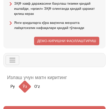
ЭҲФ хавф даражасини баҳолаш тизими қандай
ишлайди, «қизил» ЭҲФ олинганда қандай ҳаракат
қилиш керак
Янги қоидаларга кўра вақтинча меҳнатга
лаёқатсизлик нафақалари қандай тўланади
ДЕМО-КИРИШНИ ФАОЛЛАШТИРИШ
Ру
Ўз
Oʻz