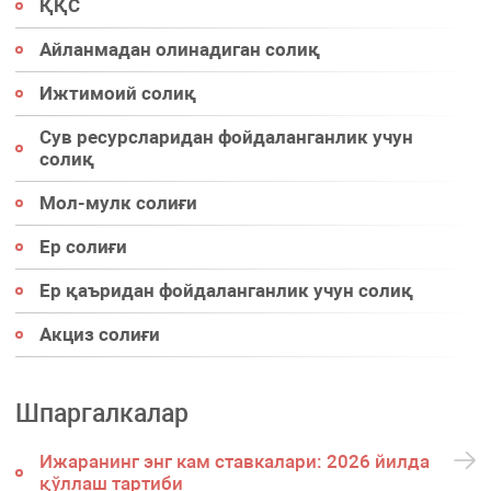
ҚҚС
Айланмадан олинадиган солиқ
Ижтимоий солиқ
Сув ресурсларидан фойдаланганлик учун
солиқ
Мол-мулк солиғи
Ер солиғи
Ер қаъридан фойдаланганлик учун солиқ
Акциз солиғи
Шпаргалкалар
Ижаранинг энг кам ставкалари: 2026 йилда
қўллаш тартиби