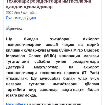
Технопарк резидентлари имтиёзларни
қандай қўллайдилар
2020 йил 8 сентябрь
Рус тилида ўқиш
Шу йилдан эътиборан
Ахборот
технологияларини ишлаб чиқиш ва жорий
қилишни қўллаб-қувватлаш бўйича Mirzo Ulugbek
Innovation Center (MUIC) инновация маркази
тугатилгани сабабли унинг резидентлари
Дастурий маҳсулотлар ва ахборот
технологиялари технологик паркига
(IT Park)
ўтказилган. Шу муносабат билан улар учун
назарда тутилган имтиёзларни қўллаш
тартибига оид саволлар вақти-вақти билан
юзага келмоқда.
Buxgalter.uz
вазиятга ойдинлик киритди: