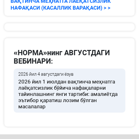
ВАҚТИНЧА МЕҲНАТГА ЛАЁҚАТСИЗЛИК
НАФАҚАСИ (КАСАЛЛИК ВАРАҚАСИ) > >
«НОРМА»нинг АВГУСТДАГИ
ВЕБИНАРИ:
2026 йил 4 августдаги ёзув
2026 йил 1 июлдан вақтинча меҳнатга
лаёқатсизлик бўйича нафақаларни
тайинлашнинг янги тартиби: амалиётда
эътибор қаратиш лозим бўлган
масалалар