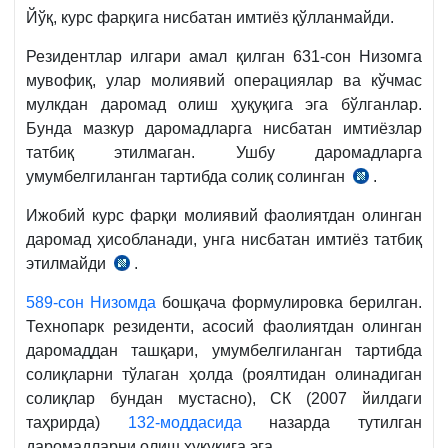
Йўқ, курс фарқига нисбатан имтиёз қўлланмайди.
Резидентлар илгари амал қилган 631-сон Низомга
мувофиқ, улар молиявий операциялар ва кўчмас
мулкдан даромад олиш ҳуқуқига эга бўлганлар.
Бунда мазкур даромадларга нисбатан имтиёзлар
татбиқ этилмаган. Ушбу даромадларга
умумбелгиланган тартибда солиқ солинган
.
631-
Низом
Ижобий курс фарқи молиявий фаолиятдан олинган
23-
даромад ҳисобланади, унга нисбатан имтиёз татбиқ
б.
этилмайди
.
05.02.1999
й.
589-сон Низомда
бошқача формулировка берилган.
ВМҚ
Технопарк резиденти, асосий фаолиятдан олинган
54-
даромаддан ташқари, умумбелгиланган тартибда
сон
солиқларни тўлаган ҳолда (роялтидан олинадиган
қарорига
солиқлар бундан мустасно), СК (2007 йилдаги
илова
таҳрирда)
132-моддасида
назарда тутилган
сотиш
даромадларни олиш ҳуқуқига эга.