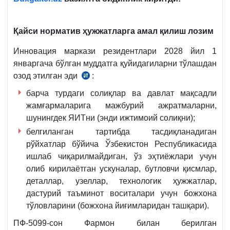
Қайси норматив ҳужжатларга амал қилиш лозим
Инновация маркази резидентлари 2028 йил 1
январгача бўлган муддатга қуйидагиларни тўлашдан
озод этилган эди
:
30.06.2017
й.
барча турдаги солиқлар ва давлат мақсадли
ПФ-5099-
жамғармаларига мажбурий ажратмаларни,
сон
шунингдек ЯИТни (энди ижтимоий солиқни);
5-
белгиланган тартибда тасдиқланадиган
б.
рўйхатлар бўйича Ўзбекистон Республикасида
ишлаб чиқарилмайдиган, ўз эҳтиёжлари учун
олиб кирилаётган ускуналар, бутловчи қисмлар,
деталлар, узеллар, технологик ҳужжатлар,
дастурий таъминот воситалари учун божхона
тўловларини (божхона йиғимларидан ташқари).
ПФ-5099-сон Фармон билан берилган