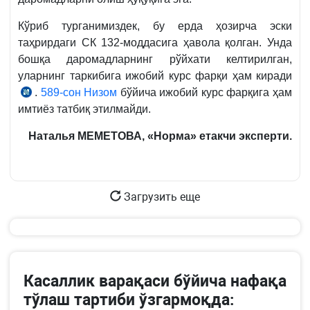
харажатларининг
таркиби
Кўриб турганимиздек, бу ерда ҳозирча эски
тўғрисидаги
таҳрирдаги СК 132-моддасига ҳавола қолган. Унда
Низом
бошқа даромадларнинг рўйхати келтирилган,
3-
уларнинг таркибига ижобий курс фарқи ҳам киради
б.
.
589-сон Низом
бўйича ижобий курс фарқига ҳам
2007-
4-
имтиёз татбиқ этилмайди.
йил
б.
таҳрирдаги
Наталья МЕМЕТОВА, «Норма» етакчи эксперти.
СК
132-
м.
13-
Загрузить еще
б.
Касаллик варақаси бўйича нафақа
тўлаш тартиби ўзгармоқда: