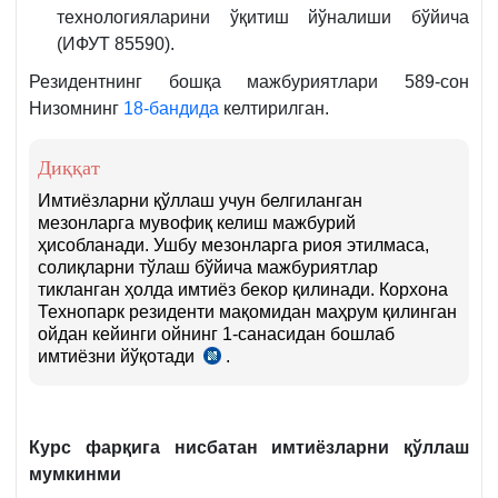
технологияларини ўқитиш йўналиши бўйича
(ИФУТ 85590).
Резидентнинг бошқа мажбуриятлари 589-сон
Низомнинг
18-бандида
келтирилган.
Диққат
Имтиёзларни қўллаш учун белгиланган
мезонларга мувофиқ келиш мажбурий
ҳисобланади. Ушбу мезонларга риоя этилмаса,
солиқларни тўлаш бўйича мажбуриятлар
тикланган ҳолда имтиёз бекор қилинади. Корхона
Технопарк резиденти мақомидан маҳрум қилинган
ойдан кейинги ойнинг 1-санасидан бошлаб
имтиёзни йўқотади
.
589-
Низом
29-
б.
Курс фарқига нисбатан имтиёзларни қўллаш
мумкинми