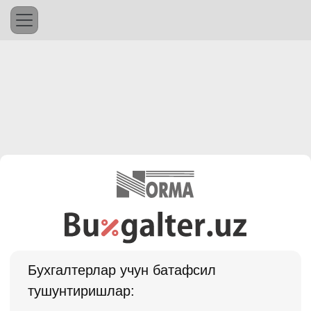
Бухгалтерлар учун батафсил
тушунтиришлар: