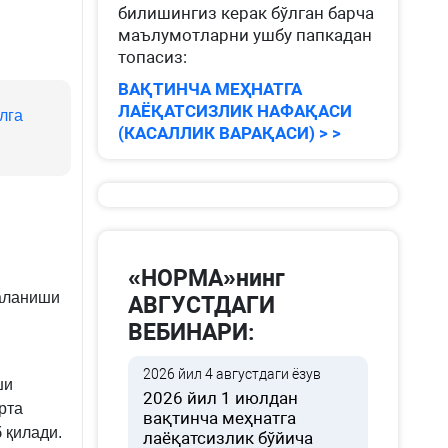
билишингиз керак бўлган барча
маълумотларни ушбу папкадан
топасиз:
ВАҚТИНЧА МЕҲНАТГА
ЛАЁҚАТСИЗЛИК НАФАҚАСИ
лга
(КАСАЛЛИК ВАРАҚАСИ) > >
«НОРМА»нинг
даланиши
АВГУСТДАГИ
ВЕБИНАРИ:
2026 йил 4 августдаги ёзув
ши
2026 йил 1 июлдан
рта
вақтинча меҳнатга
 қилади.
лаёқатсизлик бўйича