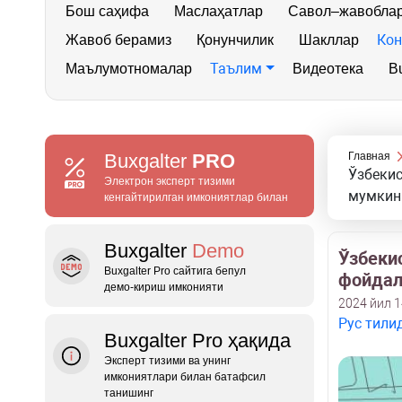
Бош саҳифа
Маслаҳатлар
Савол–жавобла
Кон
Жавоб берамиз
Қонунчилик
Шакллар
Таълим
Маълумотномалар
Видеотека
Bu
Buxgalter
PRO
Главная
Ўзбеки
Электрон эксперт тизими
мумкин
кенгайтирилган имкониятлар билан
Buxgalter
Demo
Ўзбеки
Buxgalter Pro сайтига бепул
фойдал
демо‑кириш имконияти
2024 йил 
Рус тили
Buxgalter Pro ҳақида
Эксперт тизими ва унинг
имкониятлари билан батафсил
танишинг