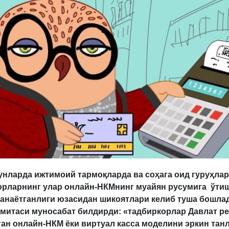
унларда ижтимоий тармоқларда ва соҳага оид гуруҳла
орларнинг улар онлайн-НКМнинг муайян русумига ўти
анаётганлиги юзасидан шикоятлари келиб туша бошлад
ўмитаси муносабат билдирди: «тадбиркорлар Давлат ре
ан онлайн-НКМ ёки виртуал касса моделини эркин тан