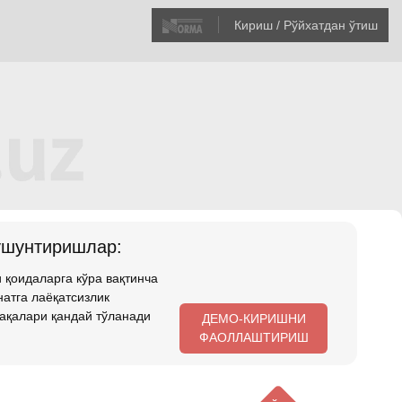
Кириш / Рўйхатдан ўтиш
ушунтиришлар:
 қоидаларга кўра вақтинча
атга лаёқатсизлик
ақалари қандай тўланади
ДЕМО-КИРИШНИ
ФАОЛЛАШТИРИШ