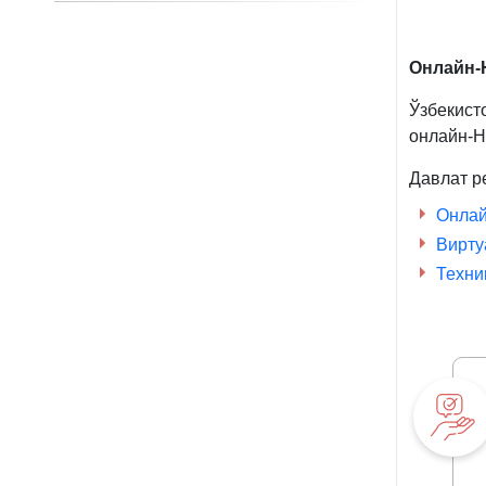
Онлайн-
Ўзбекист
онлайн-Н
Давлат р
Онлай
Вирту
Техни