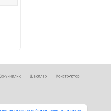
Қонунчилик
Шакллар
Конструктор
 мустақил қарор қабул қилишингиз мумкин.