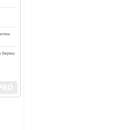
ишлаш
а бериш