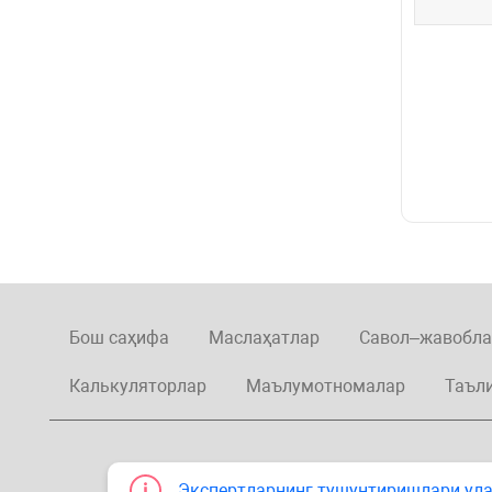
Бош саҳифа
Маслаҳатлар
Савол–жавобла
Калькуляторлар
Маълумотномалар
Таъл
Экспертларнинг тушунтиришлари улар