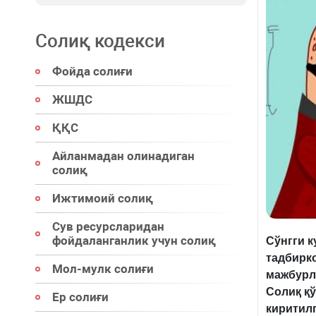
Солиқ кодекси
Фойда солиғи
ЖШДС
ҚҚС
Айланмадан олинадиган
солиқ
Ижтимоий солиқ
Сув ресурсларидан
фойдаланганлик учун солиқ
Сўнгги к
тадбирк
Мол-мулк солиғи
мажбурл
Солиқ қ
Ер солиғи
киритилг