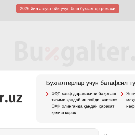
2026 йил август ойи учун бош бухгалтер режаси
Бухгалтерлар учун батафсил т
ЭҲФ хавф даражасини баҳолаш
Янги
тизими қандай ишлайди, «қизил»
меҳн
ЭҲФ олинганда қандай ҳаракат
наф
қилиш керак