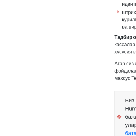
идент
штрих
қурил
ва ви
Тадбирк
кассалар
хусусият
Агар сиз
фойдалан
махсус T
Биз
Hum
❖
баж
ула
бат