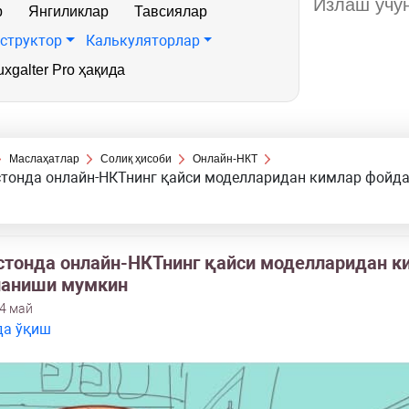
р
Янгиликлар
Тавсиялар
структор
Калькуляторлар
xgalter Pro ҳақида
Маслаҳатлар
Солиқ ҳисоби
Онлайн-НКТ
стонда онлайн-НКТнинг қайси моделларидан кимлар фойд
стонда онлайн-НКТнинг қайси моделларидан к
аниши мумкин
14 май
да ўқиш