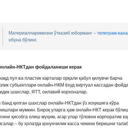
Материалларимизни ўтказиб юборманг –
телеграм-кана
обуна бўлинг.
онлайн-
Н
КТ
дан фойдаланиши керак
нақд пул ва пластик карталар орқали қабул қилувчи барча
рлик субъектлари онлайн-НКМ ёхуд виртуал кассадан фой
ридик шахслар, ЯТТ, оилавий корхоналар.
и банд қилган шахслар онлайн-НКТдан ўз хоҳишига кўра
ишлари мумкин. Бироқ уларга ҳам онлайн-НКТ керак бўли
гини ҳисобга олиш муҳим, агар улар тўловни корпоратив ка
лсалар – бу ҳолатда қонунчилик касса чекини беришни талаб