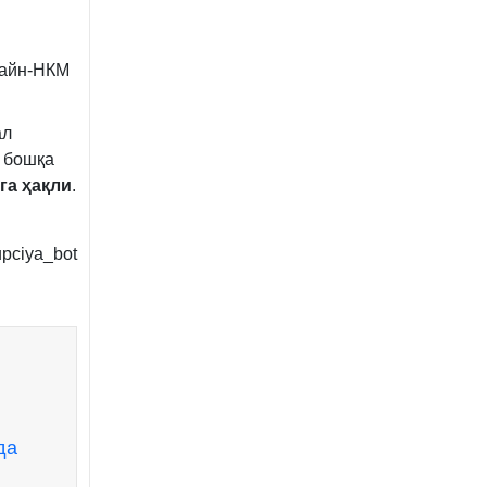
лайн-НКМ
ал
 бошқа
га ҳақли
.
pciya_bot
да