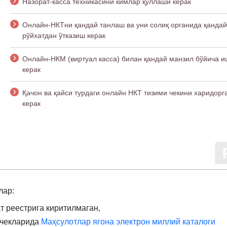
Назорат-касса техникасини кимлар қўллаши керак
Онлайн-НКТни қандай танлаш ва уни солиқ органида қандай
рўйхатдан ўтказиш керак
Онлайн-НКМ (виртуал касса) билан қандай манзил бўйича 
керак
Қачон ва қайси турдаги онлайн НКТ тизими чекини харидорг
керак
лар:
т реестрига киритилмаган,
 чекларида
Маҳсулотлар ягона электрон миллий каталоги