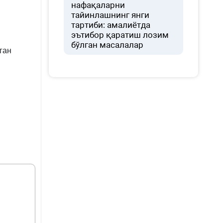
нафақаларни
тайинлашнинг янги
тартиби: амалиётда
эътибор қаратиш лозим
бўлган масалалар
ган
ом,
2019