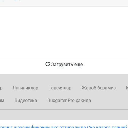
Загрузить еще
р
Янгиликлар
Тавсиялар
Жавоб берамиз
им
Видеотека
Buxgalter Pro ҳақида
нинг шахсий фикрини акс эттиради ва Сиз уларга таяниб