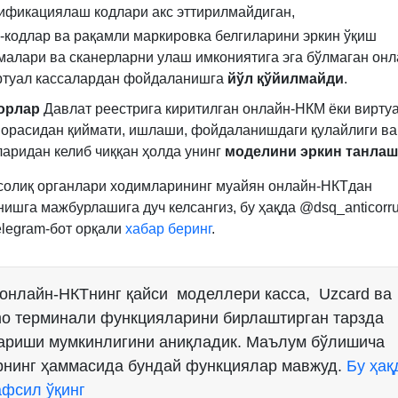
ификациялаш кодлари акс эттирилмайдиган,
-кодлар ва рақамли маркировка белгиларини эркин ўқиш
малари ва сканерларни улаш имкониятига эга бўлмаган он
ртуал кассалардан фойдаланишга
йўл қўйилмайди
.
орлар
Давлат реестрига киритилган онлайн-НКМ ёки вирту
 орасидан қиймати, ишлаши, фойдаланишдаги қулайлиги ва
ларидан келиб чиққан ҳолда унинг
моделини эркин танлаш
 солиқ органлари ходимларининг муайян онлайн-НКТдан
ишга мажбурлашига дуч келсангиз, бу ҳақда @dsq_anticorru
elegram-бот орқали
хабар беринг
.
 онлайн-НКТнинг қайси моделлери касса, Uzcard ва
o терминали функцияларини бирлаштирган тарзда
ариши мумкинлигини аниқладик. Маълум бўлишича
рнинг ҳаммасида бундай функциялар мавжуд.
Бу ҳақ
афсил ўқинг