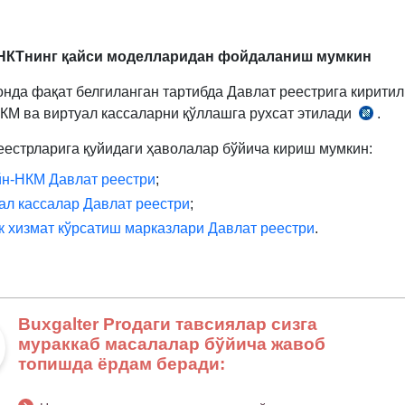
НКТнинг қайси моделларидан фойдаланиш мумкин
онда фақат белгиланган тартибда Давлат реестрига киритил
КМ ва виртуал кассаларни қўллашга рухсат этилади
.
Низ
23.11.
еестрларига қуйидаги ҳаволалар бўйича кириш мумкин:
й.
н-НКМ Давлат реестри
;
943-
сон
ал кассалар Давлат реестри
;
ВМҚга
к хизмат кўрсатиш марказлари Давлат реестри
.
1-
илова
Buxgalter Proдаги тавсиялар сизга
мураккаб масалалар бўйича жавоб
топишда ёрдам беради: