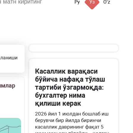
Ру
Ўз
Oʻz
аланиши
Касаллик варақаси
бўйича нафақа тўлаш
имлар
тартиби ўзгармоқда:
бухгалтер нима
қилиши керак
2026 йил 1 июлдан бошлаб иш
берувчи бир йилда биринчи
касаллик даврининг фақат 5