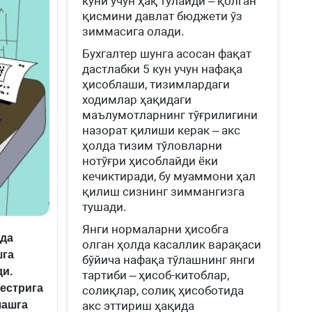
куни учун ҳақ тўлайди – қолган
қисмини давлат бюджети ўз
зиммасига олади.
Бухгалтер шунга асосан фақат
дастлабки 5 кун учун нафақа
ҳисоблаши, тизимлардаги
ходимлар ҳақидаги
маълумотларнинг тўғрилигини
назорат қилиши керак – акс
ҳолда тизим тўловларни
нотўғри ҳисоблайди ёки
кечиктиради, бу муаммони ҳал
қилиш сизнинг зиммангизга
тушади.
Янги нормаларни ҳисобга
рда
олган ҳолда касаллик варақаси
шга
бўйича нафақа тўлашнинг янги
и.
тартиби – ҳисоб-китоблар,
естрига
солиқлар, солиқ ҳисоботида
акс эттириш ҳақида
лашга