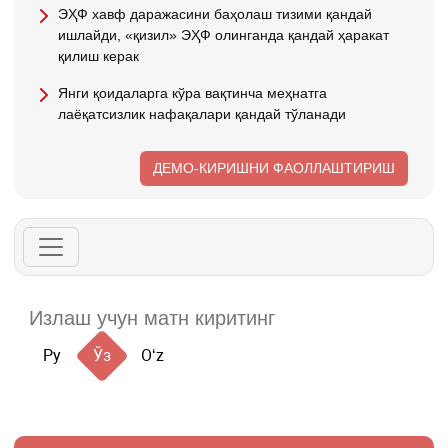
ЭҲФ хавф даражасини баҳолаш тизими қандай
ишлайди, «қизил» ЭҲФ олинганда қандай ҳаракат
қилиш керак
Янги қоидаларга кўра вақтинча меҳнатга
лаёқатсизлик нафақалари қандай тўланади
ДЕМО-КИРИШНИ ФАОЛЛАШТИРИШ
Ру
Ўз
Oʻz