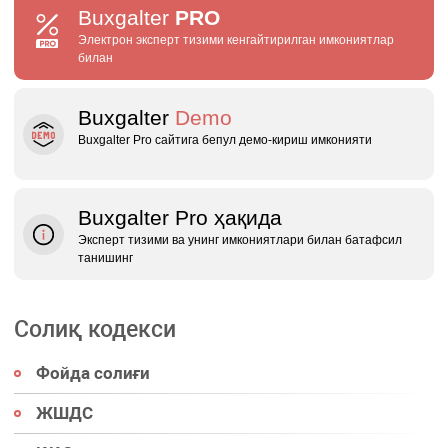
Buxgalter
PRO
Электрон эксперт тизими кенгайтирилган имкониятлар
билан
Buxgalter
Demo
Buxgalter Pro сайтига бепул демо‑кириш имконияти
Buxgalter Pro ҳақида
Эксперт тизими ва унинг имкониятлари билан батафсил
танишинг
Солиқ кодекси
Фойда солиғи
ЖШДС