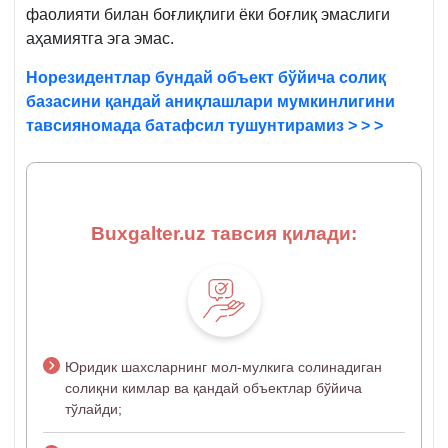
фаолияти билан боғлиқлиги ёки боғлиқ эмаслиги
аҳамиятга эга эмас.
Норезидентлар бундай объект бўйича солиқ
базасини қандай аниқлашлари мумкинлигини
тавсияномада батафсил тушунтирамиз > > >
Buxgalter.uz тавсия қилади:
Юридик шахсларнинг мол-мулкига солинадиган
солиқни кимлар ва қандай объектлар бўйича
тўлайди;