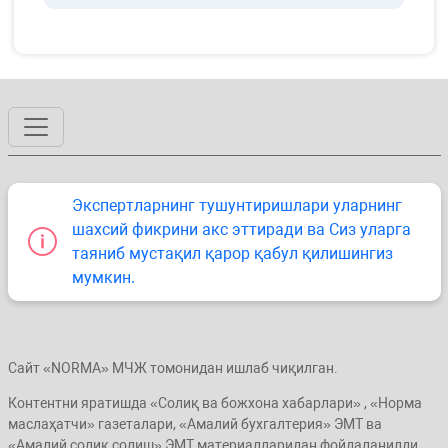
Экспертларнинг тушунтиришлари уларнинг
шахсий фикрини акс эттиради ва Сиз уларга
таяниб мустақил қарор қабул қилишингиз
мумкин.
Сайт «NORMA» МЧЖ томонидан ишлаб чиқилган.
Контентни яратишда «Солиқ ва божхона хабарлари» , «Норма
маслаҳатчи» газеталари, «Амалий бухгалтерия» ЭМТ ва
«Амалий солиқ солиш» ЭМТ материалларидан фойдаланилди.