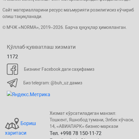
Сайт материалларини ресурс маъмурияти розилигисиз кўчириб
олиш тақиқланади.
© МЧЖ «NORMA», 2019–2026. Барча ҳуқуқлар ҳимояланган.
Қўллаб-қувватлаш хизмати
1172
Бизнинг Facebook даги саҳифамиз
Биз telegram: @buh_uz дамиз
Хизмат кўрсатиладиган манзил:
Тошкент, Яшнобод тумани, Элбeк кўчаси,
Бориш
14, «ABИАПAPК» бизнеc-маркази
харитаси
Тел. +998 78 150-11-72