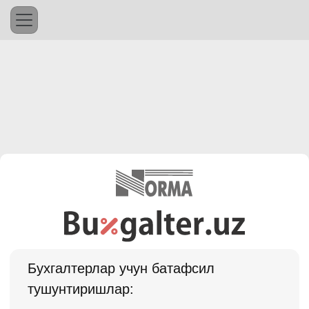
Бухгалтерлар учун батафсил
тушунтиришлар: