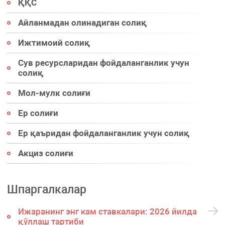
ҚҚС
Айланмадан олинадиган солиқ
Ижтимоий солиқ
Сув ресурсларидан фойдаланганлик учун
солиқ
Мол-мулк солиғи
Ер солиғи
Ер қаъридан фойдаланганлик учун солиқ
Акциз солиғи
Шпаргалкалар
Ижаранинг энг кам ставкалари: 2026 йилда
қўллаш тартиби