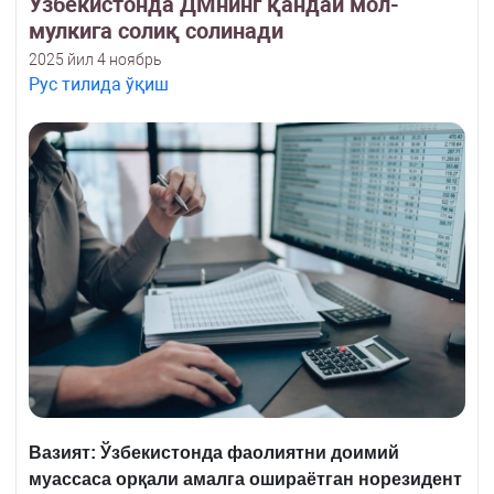
Ўзбекистонда ДМнинг қандай мол-
мулкига солиқ солинади
2025 йил 4 ноябрь
Рус тилида ўқиш
Вазият: Ўзбекистонда фаолиятни доимий
муассаса орқали амалга ошираётган норезидент