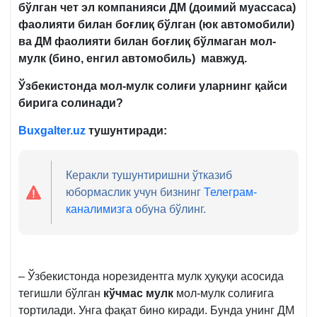
бўлган чет эл компанияси ДМ (доимий муассаса)
фаолияти билан боғлиқ бўлган (юк автомобили)
ва ДМ фаолияти билан боғлиқ бўлмаган мол-
мулк (бино, енгил автомобиль) мавжуд.
Ўзбекистонда мол-мулк солиғи
уларнинг қайси
бирига солинади?
Buxgalter.uz
тушунтиради:
Керакли тушунтиришни ўтказиб
юбормаслик учун бизнинг
Телеграм-
каналимизга
обуна бўлинг.
– Ўзбекистонда норезидентга мулк ҳуқуқи асосида
тегишли бўлган
кўчмас мулк
мол-мулк солиғига
тортилади. Унга фақат бино киради. Бунда унинг ДМ