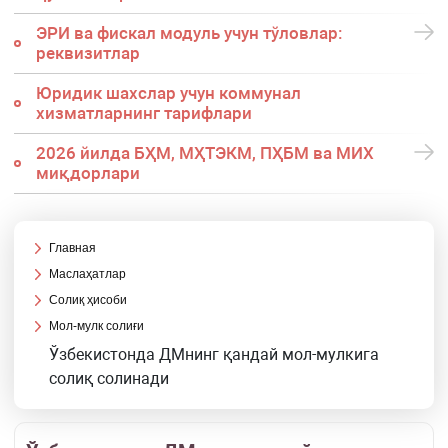
ЭРИ ва фискал модуль учун тўловлар:
реквизитлар
Юридик шахслар учун коммунал
хизматларнинг тарифлари
2026 йилда БҲМ, МҲТЭКМ, ПҲБМ ва МИХ
миқдорлари
Главная
Маслаҳатлар
Солиқ ҳисоби
Мол-мулк солиғи
Ўзбекистонда ДМнинг қандай мол-мулкига
солиқ солинади