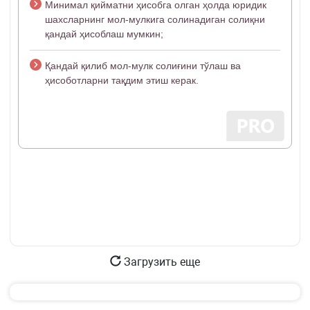
Минимал қийматни ҳисобга олган ҳолда юридик
шахсларнинг мол-мулкига солинадиган солиқни
қандай ҳисоблаш мумкин;
Қандай қилиб мол-мулк солиғини тўлаш ва
ҳисоботларни тақдим этиш керак.
Загрузить еще