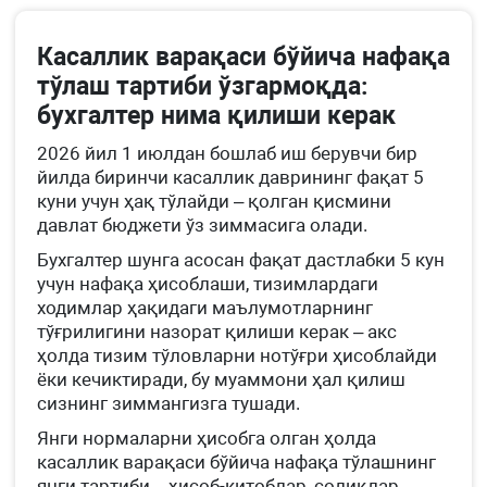
Касаллик варақаси бўйича нафақа
тўлаш тартиби ўзгармоқда:
бухгалтер нима қилиши керак
2026 йил 1 июлдан бошлаб иш берувчи бир
йилда биринчи касаллик даврининг фақат 5
куни учун ҳақ тўлайди – қолган қисмини
давлат бюджети ўз зиммасига олади.
Бухгалтер шунга асосан фақат дастлабки 5 кун
учун нафақа ҳисоблаши, тизимлардаги
ходимлар ҳақидаги маълумотларнинг
тўғрилигини назорат қилиши керак – акс
ҳолда тизим тўловларни нотўғри ҳисоблайди
ёки кечиктиради, бу муаммони ҳал қилиш
сизнинг зиммангизга тушади.
Янги нормаларни ҳисобга олган ҳолда
касаллик варақаси бўйича нафақа тўлашнинг
янги тартиби – ҳисоб-китоблар, солиқлар,