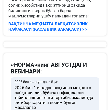
солиқ ҳисоботида акс эттириш ҳақида
билишингиз керак бўлган барча
маълумотларни ушбу папкадан топасиз:
ВАҚТИНЧА МЕҲНАТГА ЛАЁҚАТСИЗЛИК
НАФАҚАСИ (КАСАЛЛИК ВАРАҚАСИ) > >
«НОРМА»нинг АВГУСТДАГИ
ВЕБИНАРИ:
2026 йил 4 августдаги ёзув
2026 йил 1 июлдан вақтинча меҳнатга
лаёқатсизлик бўйича нафақаларни
тайинлашнинг янги тартиби: амалиётда
эътибор қаратиш лозим бўлган
масалалар