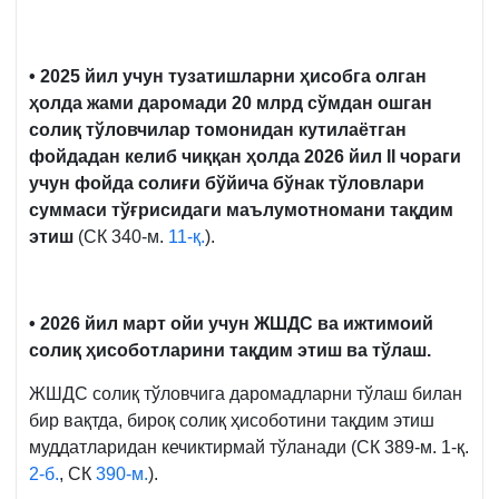
• 2025 йил учун тузатишларни ҳисобга олган
ҳолда жами даромади 20 млрд сўмдан ошган
солиқ тўловчилар томонидан кутилаётган
фойдадан келиб чиққан ҳолда 2026 йил II чораги
учун фойда солиғи бўйича бўнак тўловлари
суммаси тўғрисидаги маълумотномани тақдим
этиш
(СК 340-м.
11-қ.
).
• 2026 йил март ойи учун ЖШДС ва ижтимоий
солиқ ҳисоботларини тақдим этиш ва тўлаш.
ЖШДС солиқ тўловчига даромадларни тўлаш билан
бир вақтда, бироқ солиқ ҳисоботини тақдим этиш
муддатларидан кечиктирмай тўланади (СК 389-м. 1-қ.
2-б.
, СК
390-м.
).