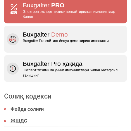
Buxgalter
PRO
Электрон эксперт тизими кенгайтирилган имкониятлар
билан
Buxgalter
Demo
Buxgalter Pro сайтига бепул демо‑кириш имконияти
Buxgalter Pro ҳақида
Эксперт тизими ва унинг имкониятлари билан батафсил
танишинг
Солиқ кодекси
Фойда солиғи
ЖШДС