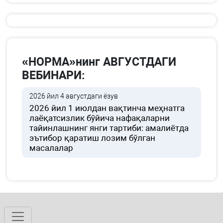
«НОРМА»нинг АВГУСТДАГИ
ВЕБИНАРИ:
2026 йил 4 августдаги ёзув
2026 йил 1 июлдан вақтинча меҳнатга
лаёқатсизлик бўйича нафақаларни
тайинлашнинг янги тартиби: амалиётда
эътибор қаратиш лозим бўлган
масалалар