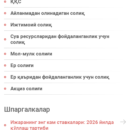
ҚҚС
Айланмадан олинадиган солиқ
Ижтимоий солиқ
Сув ресурсларидан фойдаланганлик учун
солиқ
Мол-мулк солиғи
Ер солиғи
Ер қаъридан фойдаланганлик учун солиқ
Акциз солиғи
Шпаргалкалар
Ижаранинг энг кам ставкалари: 2026 йилда
қўллаш тартиби