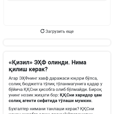
Загрузить еще
«Қизил» ЭҲФ олинди. Нима
қилиш керак?
Агар ЭҲФнинг хавф даражаси юқори бўлса,
солиқ бюджетга тўлиқ тўланмагунига қадар у
бўйича ҚҚСни ҳисобга олиб бўлмайди. Бироқ
унинг нозик жиҳати бор:
ҚҚСни харидор ҳам
солиқ агенти сифатида тўлаши мумкин
.
Бухгалтер нимани танлаши керак? ҚҚСни