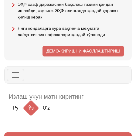
ЭҲФ хавф даражасини баҳолаш тизими қандай
ишлайди, «қизил» ЭҲФ олинганда қандай ҳаракат
қилиш керак
Янги қоидаларга кўра вақтинча меҳнатга
лаёқатсизлик нафақалари қандай тўланади
ДЕМО-КИРИШНИ ФАОЛЛАШТИРИШ
Ру
Ўз
Oʻz