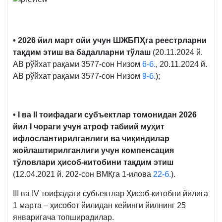
• 2026 йил март ойи учун ШЖБПҲга реестрларни
тақдим этиш ва бадалларни тўлаш
(20.11.2024 й.
АВ рўйхат рақами 3577-сон Низом
6-б.
, 20.11.2024 й.
АВ рўйхат рақами 3577-сон Низом
9-б.
);
• I ва II тоифадаги субъектлар томонидан 2026
йил I чораги учун атроф табиий муҳит
ифлослантирилганлиги ва чиқиндилар
жойлаштирилганлиги учун компенсация
тўловлари ҳисоб-китобини тақдим этиш
(12.04.2021 й. 202-сон ВМҚга 1-илова
22-б.
).
III ва IV тоифадаги субъектлар Ҳисоб-китобни йилига
1 марта – ҳисобот йилидан кейинги йилнинг 25
январигача топширадилар.