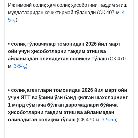
Ижтимоий солиқ ҳам солиқ ҳисоботини тақдим этиш
муддатларидан кечиктирмай тўланади (СК 407-м.
4-
5-қ.
);
• солиқ тўловчилар томонидан 2026 йил март
ойи учун ҳисоботларни тақдим этиш ва
айланмадан олинадиган солиқни тўлаш
(СК 470-
м.
3-5-қ.
);
• солиқ агентлари томонидан 2026 йил март ойи
учун ЯТТ ва ўзини ўзи банд қилган шахсларнинг
1 млрд сўмгача бўлган даромадлари бўйича
ҳисоботларни тақдим этиш ва айланмадан
олинадиган солиқни тўлаш
(СК 470-м.
3-5-б.
);