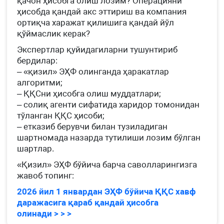
қачон ҳисобга олиш лозим? Операцияни
ҳисобда қандай акс эттириш ва компания
ортиқча харажат қилишига қандай йўл
қўймаслик керак?
Экспертлар қуйидагиларни тушунтириб
бердилар:
– «қизил» ЭҲФ олинганда ҳаракатлар
алгоритми;
– ҚҚСни ҳисобга олиш муддатлари;
– солиқ агенти сифатида харидор томонидан
тўланган ҚҚС ҳисоби;
– етказиб берувчи билан тузиладиган
шартномада назарда тутилиши лозим бўлган
шартлар.
«Қизил» ЭҲФ бўйича барча саволларингизга
жавоб топинг:
2026 йил 1 январдан ЭҲФ бўйича ҚҚС хавф
даражасига қараб қандай ҳисобга
олинади > > >