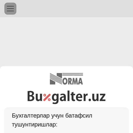
Бухгалтерлар учун батафсил
тушунтиришлар: