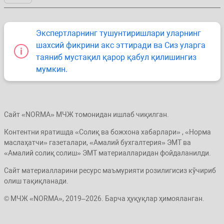
Экспертларнинг тушунтиришлари уларнинг
шахсий фикрини акс эттиради ва Сиз уларга
таяниб мустақил қарор қабул қилишингиз
мумкин.
Сайт «NORMA» МЧЖ томонидан ишлаб чиқилган.
Контентни яратишда «Солиқ ва божхона хабарлари» , «Норма
маслаҳатчи» газеталари, «Амалий бухгалтерия» ЭМТ ва
«Амалий солиқ солиш» ЭМТ материалларидан фойдаланилди.
Сайт материалларини ресурс маъмурияти розилигисиз кўчириб
олиш тақиқланади.
© МЧЖ «NORMA», 2019–2026. Барча ҳуқуқлар ҳимояланган.