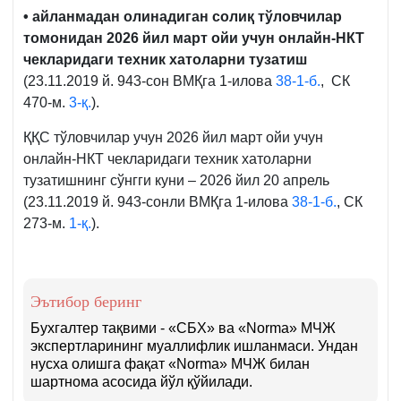
• айланмадан олинадиган солиқ тўловчилар
томонидан 2026 йил март ойи учун онлайн-НКТ
чекларидаги техник хатоларни тузатиш
(23.11.2019 й. 943-сон ВМҚга 1-илова
38-1-б.
, СК
470-м.
3-қ.
).
ҚҚС тўловчилар учун 2026 йил март ойи учун
онлайн-НКТ чекларидаги техник хатоларни
тузатишнинг сўнгги куни – 2026 йил 20 апрель
(23.11.2019 й. 943-сонли ВМҚга 1-илова
38-1-б.
, СК
273-м.
1-қ.
).
Эътибор беринг
Бухгалтер тақвими - «СБХ» ва «Norma» МЧЖ
экспертларининг муаллифлик ишланмаси. Ундан
нусха олишга фақат «Norma» МЧЖ билан
шартнома асосида йўл қўйилади.