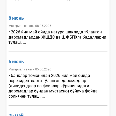
8 июнь
Материал санаси 08.06.2026
• 2026 йил май ойида натура шаклида тўланган
даромадлардан ЖШДС ва ШЖБПҲга бадалларни
тўлаш. ...
5 июнь
Материал санаси 05.06.2026
• банклар томонидан 2026 йил май ойида
норезидентларга тўланган даромадлар
(дивидендлар ва фоизлар кўринишидаги
даромадлар бундан мустасно) бўйича фойда
солиғини тўлаш. ...
25 май