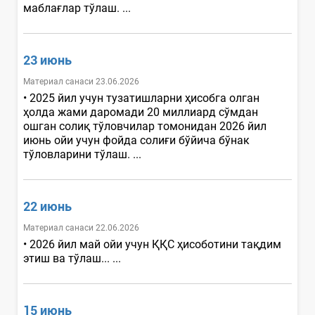
маблағлар тўлаш. ...
23 июнь
Материал санаси 23.06.2026
• 2025 йил учун тузатишларни ҳисобга олган
ҳолда жами даромади 20 миллиард сўмдан
ошган солиқ тўловчилар томонидан 2026 йил
июнь ойи учун фойда солиғи бўйича бўнак
тўловларини тўлаш. ...
22 июнь
Материал санаси 22.06.2026
• 2026 йил май ойи учун ҚҚС ҳисоботини тақдим
этиш ва тўлаш... ...
15 июнь