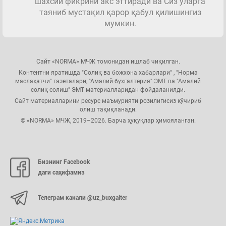
шахсий фикрини акс эттиради ва Сиз уларга
таяниб мустақил қарор қабул қилишингиз
мумкин.
Сайт «NORMA» МЧЖ томонидан ишлаб чиқилган.
Контентни яратишда "Солиқ ва божхона хабарлари" , "Норма
маслаҳатчи" газеталари, "Амалий бухгалтерия" ЭМТ ва "Амалий
солиқ солиш" ЭМТ материалларидан фойдаланилди.
Сайт материалларини ресурс маъмурияти розилигисиз кўчириб
олиш тақиқланади.
© «NORMA» МЧЖ, 2019–2026. Барча ҳуқуқлар ҳимояланган.
Бизнинг Facebook
даги саҳифамиз
Телеграм канали @uz_buxgalter