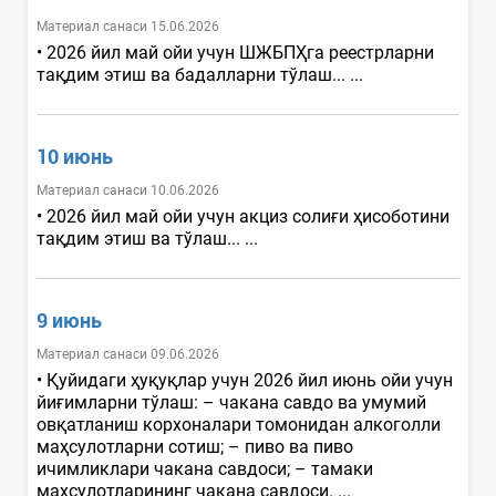
Материал санаси 15.06.2026
• 2026 йил май ойи учун ШЖБПҲга реестрларни
тақдим этиш ва бадалларни тўлаш... ...
10 июнь
Материал санаси 10.06.2026
• 2026 йил май ойи учун акциз солиғи ҳисоботини
тақдим этиш ва тўлаш... ...
9 июнь
Материал санаси 09.06.2026
• Қуйидаги ҳуқуқлар учун 2026 йил июнь ойи учун
йиғимларни тўлаш: – чакана савдо ва умумий
овқатланиш корхоналари томонидан алкоголли
маҳсулотларни сотиш; – пиво ва пиво
ичимликлари чакана савдоси; – тамаки
маҳсулотларининг чакана савдоси. ...