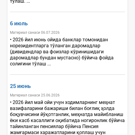
тўлаш. ...
6 июль
Материал санаси 06.07.2026
• 2026 йил июнь ойида банклар томонидан
норезидентларга тўланган даромадлар
(дивидендлар ва фоизлар кўринишидаги
даромадлар бундан мустасно) бўйича фойда
солиғини тўлаш ...
25 июнь
Материал санаси 25.06.2026
• 2026 йил май ойи учун ходимларнинг меҳнат
вазифаларини бажариши билан боғлиқ ҳолда
боқувчисини йўқотганлик, меҳнатда майибланиш
ёки касб касаллиги оқибатида ногиронлик бўйича
тайинланган пенсиялар бўйича Пенсия
жамғармаси харажатларини қоплаш учун