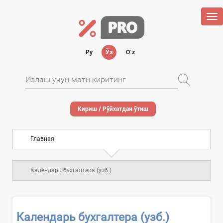
Tog
nav
Ру
Ўз
Oʻz
Кириш / Рўйхатдан ўтиш
Главная
Календарь бухгалтера (узб.)
Календарь бухгалтера (узб.)