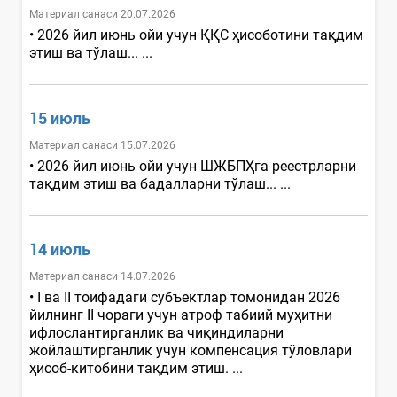
Материал санаси 20.07.2026
• 2026 йил июнь ойи учун ҚҚС ҳисоботини тақдим
этиш ва тўлаш... ...
15 июль
Материал санаси 15.07.2026
• 2026 йил июнь ойи учун ШЖБПҲга реестрларни
тақдим этиш ва бадалларни тўлаш... ...
14 июль
Материал санаси 14.07.2026
• I ва II тоифадаги субъектлар томонидан 2026
йилнинг II чораги учун атроф табиий муҳитни
ифлослантирганлик ва чиқиндиларни
жойлаштирганлик учун компенсация тўловлари
ҳисоб-китобини тақдим этиш. ...