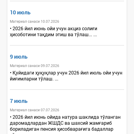
10 июль
Материал санаси 10.07.2026
• 2026 йил июнь ойи учун акциз солиғи
ҳисоботини тақдим этиш ва тўлаш... ...
9 июль
Материал санаси 09.07.2026
• Қуйидаги ҳуқуқлар учун 2026 йил июль ойи учун
йиғимларни тўлаш. ...
7 июль
Материал санаси 07.07.2026
• 2026 йил июнь ойида натура шаклида тўланган
даромадлардан ЖШДС ва шахсий жамғариб
бориладиган пенсия ҳисобварағига бадаллар