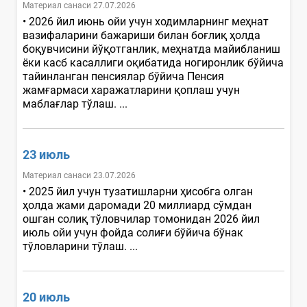
Материал санаси 27.07.2026
• 2026 йил июнь ойи учун ходимларнинг меҳнат
вазифаларини бажариши билан боғлиқ ҳолда
боқувчисини йўқотганлик, меҳнатда майибланиш
ёки касб касаллиги оқибатида ногиронлик бўйича
тайинланган пенсиялар бўйича Пенсия
жамғармаси харажатларини қоплаш учун
маблағлар тўлаш. ...
23 июль
Материал санаси 23.07.2026
• 2025 йил учун тузатишларни ҳисобга олган
ҳолда жами даромади 20 миллиард сўмдан
ошган солиқ тўловчилар томонидан 2026 йил
июль ойи учун фойда солиғи бўйича бўнак
тўловларини тўлаш. ...
20 июль