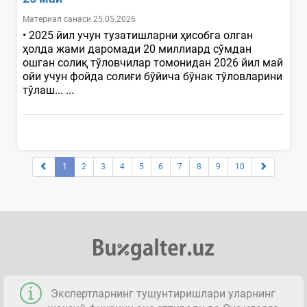
Материал санаси 25.05.2026
• 2025 йил учун тузатишларни ҳисобга олган
ҳолда жами даромади 20 миллиард сўмдан
ошган солиқ тўловчилар томонидан 2026 йил май
ойи учун фойда солиғи бўйича бўнак тўловларини
тўлаш... ...
1
2
3
4
5
6
7
8
9
10
Экспертларнинг тушунтиришлари уларнинг