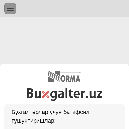
Бухгалтерлар учун батафсил
тушунтиришлар: