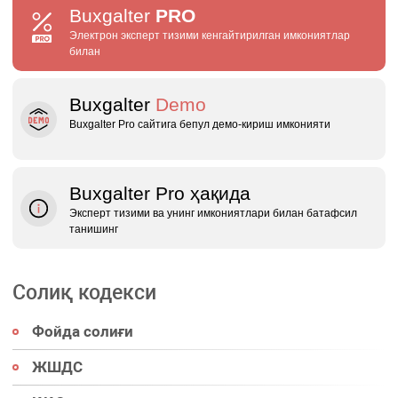
Buxgalter
PRO
Электрон эксперт тизими кенгайтирилган имкониятлар
билан
Buxgalter
Demo
Buxgalter Pro сайтига бепул демо‑кириш имконияти
Buxgalter Pro ҳақида
Эксперт тизими ва унинг имкониятлари билан батафсил
танишинг
Солиқ кодекси
Фойда солиғи
ЖШДС