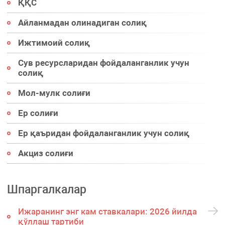
ҚҚС
Айланмадан олинадиган солиқ
Ижтимоий солиқ
Сув ресурсларидан фойдаланганлик учун
солиқ
Мол-мулк солиғи
Ер солиғи
Ер қаъридан фойдаланганлик учун солиқ
Акциз солиғи
Шпаргалкалар
Ижаранинг энг кам ставкалари: 2026 йилда
қўллаш тартиби