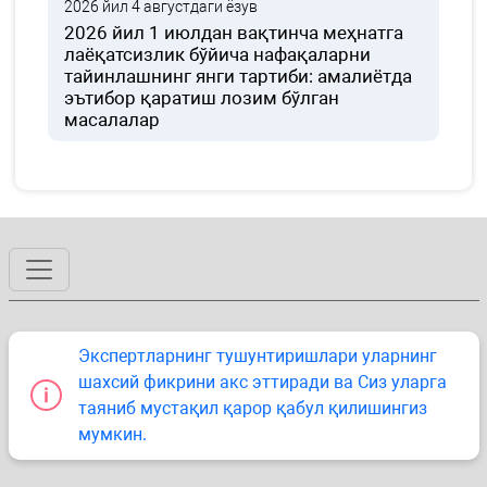
2026 йил 4 августдаги ёзув
2026 йил 1 июлдан вақтинча меҳнатга
лаёқатсизлик бўйича нафақаларни
тайинлашнинг янги тартиби: амалиётда
эътибор қаратиш лозим бўлган
масалалар
Экспертларнинг тушунтиришлари уларнинг
шахсий фикрини акс эттиради ва Сиз уларга
таяниб мустақил қарор қабул қилишингиз
мумкин.