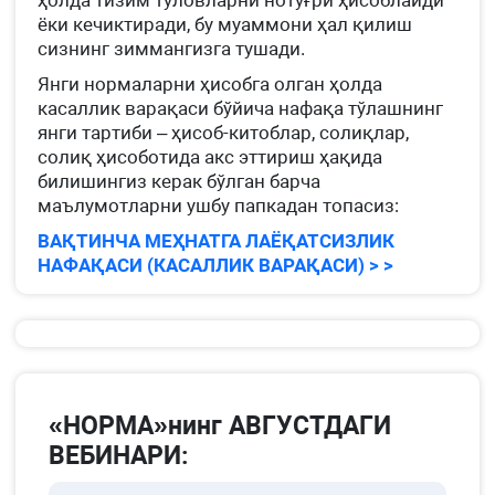
ҳолда тизим тўловларни нотўғри ҳисоблайди
ёки кечиктиради, бу муаммони ҳал қилиш
сизнинг зиммангизга тушади.
Янги нормаларни ҳисобга олган ҳолда
касаллик варақаси бўйича нафақа тўлашнинг
янги тартиби – ҳисоб-китоблар, солиқлар,
солиқ ҳисоботида акс эттириш ҳақида
билишингиз керак бўлган барча
маълумотларни ушбу папкадан топасиз:
ВАҚТИНЧА МЕҲНАТГА ЛАЁҚАТСИЗЛИК
НАФАҚАСИ (КАСАЛЛИК ВАРАҚАСИ) > >
«НОРМА»нинг АВГУСТДАГИ
ВЕБИНАРИ: