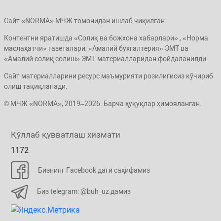
Сайт «NORMA» МЧЖ томонидан ишлаб чиқилган.
Контентни яратишда «Солиқ ва божхона хабарлари» , «Норма
маслаҳатчи» газеталари, «Амалий бухгалтерия» ЭМТ ва
«Амалий солиқ солиш» ЭМТ материалларидан фойдаланилди.
Сайт материалларини ресурс маъмурияти розилигисиз кўчириб
олиш тақиқланади.
© МЧЖ «NORMA», 2019–2026. Барча ҳуқуқлар ҳимояланган.
Қўллаб-қувватлаш хизмати
1172
Бизнинг Facebook даги саҳифамиз
Биз telegram: @buh_uz дамиз