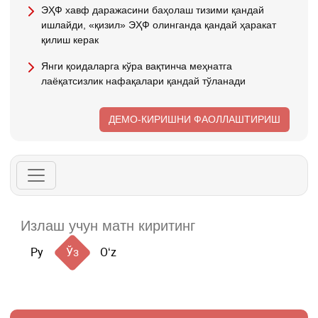
ЭҲФ хавф даражасини баҳолаш тизими қандай
ишлайди, «қизил» ЭҲФ олинганда қандай ҳаракат
қилиш керак
Янги қоидаларга кўра вақтинча меҳнатга
лаёқатсизлик нафақалари қандай тўланади
ДЕМО-КИРИШНИ ФАОЛЛАШТИРИШ
Ру
Ўз
Oʻz