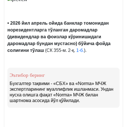
• 2026 йил апрель ойида банклар томонидан
норезидентларга тўланган даромадлар
(дивидендлар ва фоизлар кўринишидаги
даромадлар бундан мустасно) бўйича фойда
солиғини тўлаш
(СК 355-м. 2-қ.
1-б.
).
Эътибор беринг
Бухгалтер тақвими - «СБХ» ва «Norma» МЧЖ
экспертларининг муаллифлик ишланмаси. Ундан
нусха олишга фақат «Norma» МЧЖ билан
шартнома асосида йўл қўйилади.