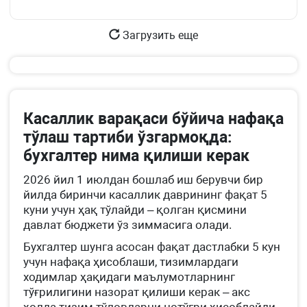
Загрузить еще
Касаллик варақаси бўйича нафақа
тўлаш тартиби ўзгармоқда:
бухгалтер нима қилиши керак
2026 йил 1 июлдан бошлаб иш берувчи бир
йилда биринчи касаллик даврининг фақат 5
куни учун ҳақ тўлайди – қолган қисмини
давлат бюджети ўз зиммасига олади.
Бухгалтер шунга асосан фақат дастлабки 5 кун
учун нафақа ҳисоблаши, тизимлардаги
ходимлар ҳақидаги маълумотларнинг
тўғрилигини назорат қилиши керак – акс