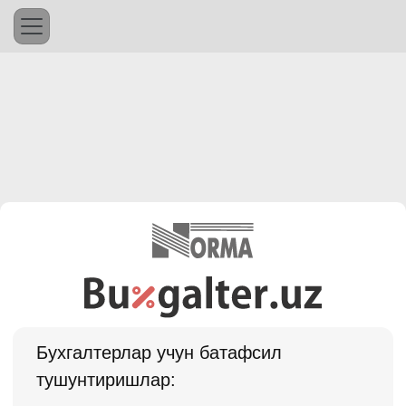
Бухгалтерлар учун батафсил
тушунтиришлар: