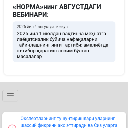
«НОРМА»нинг АВГУСТДАГИ
ВЕБИНАРИ:
2026 йил 4 августдаги ёзув
2026 йил 1 июлдан вақтинча меҳнатга
лаёқатсизлик бўйича нафақаларни
тайинлашнинг янги тартиби: амалиётда
эътибор қаратиш лозим бўлган
масалалар
Экспертларнинг тушунтиришлари уларнинг
шахсий фикрини акс эттиради ва Сиз уларга