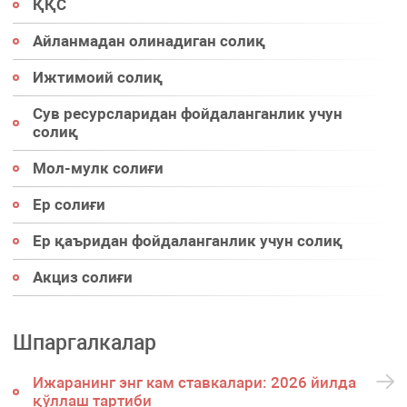
ҚҚС
Айланмадан олинадиган солиқ
Ижтимоий солиқ
Сув ресурсларидан фойдаланганлик учун
солиқ
Мол-мулк солиғи
Ер солиғи
Ер қаъридан фойдаланганлик учун солиқ
Акциз солиғи
Шпаргалкалар
Ижаранинг энг кам ставкалари: 2026 йилда
қўллаш тартиби