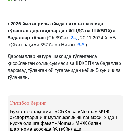
• 2026 йил апрель ойида натура шаклида
тўланган даромадлардан ЖШДС ва ШЖБПҲга
бадаллар тўлаш
(СК 390-м.
2-қ.
, 20.11.2024 й. АВ
рўйхат рақами 3577-сон Низом,
6-б.
).
Даромадлар натура шаклида тўланганда
ҳисобланган солиқ суммаси ва ШЖБПҲга бадаллар
даромад тўланган ой тугаганидан кейин 5 кун ичида
тўланади.
Эътибор беринг
Бухгалтер тақвими - «СБХ» ва «Norma» МЧЖ
экспертларининг муаллифлик ишланмаси. Ундан
нусха олишга фақат «Norma» МЧЖ билан
шартнома асосида йўл қўйилади.