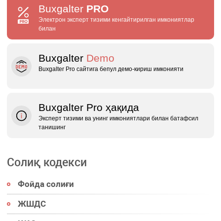
Buxgalter
PRO
Электрон эксперт тизими кенгайтирилган имкониятлар
билан
Buxgalter
Demo
Buxgalter Pro сайтига бепул демо‑кириш имконияти
Buxgalter Pro ҳақида
Эксперт тизими ва унинг имкониятлари билан батафсил
танишинг
Солиқ кодекси
Фойда солиғи
ЖШДС