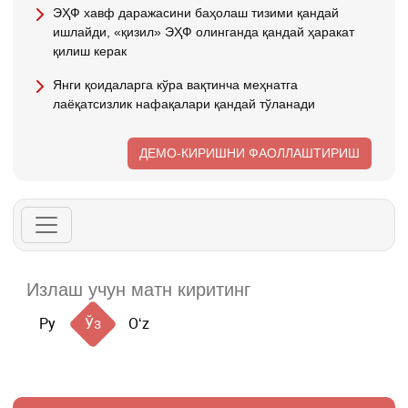
ЭҲФ хавф даражасини баҳолаш тизими қандай
ишлайди, «қизил» ЭҲФ олинганда қандай ҳаракат
қилиш керак
Янги қоидаларга кўра вақтинча меҳнатга
лаёқатсизлик нафақалари қандай тўланади
ДЕМО-КИРИШНИ ФАОЛЛАШТИРИШ
Ру
Ўз
Oʻz