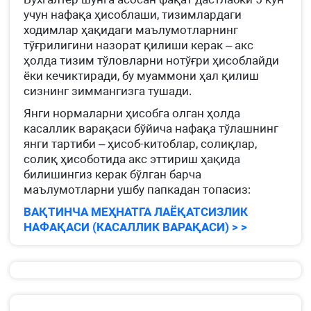
учун нафақа ҳисоблаши, тизимлардаги
ходимлар ҳақидаги маълумотларнинг
тўғрилигини назорат қилиши керак – акс
ҳолда тизим тўловларни нотўғри ҳисоблайди
ёки кечиктиради, бу муаммони ҳал қилиш
сизнинг зиммангизга тушади.
Янги нормаларни ҳисобга олган ҳолда
касаллик варақаси бўйича нафақа тўлашнинг
янги тартиби – ҳисоб-китоблар, солиқлар,
солиқ ҳисоботида акс эттириш ҳақида
билишингиз керак бўлган барча
маълумотларни ушбу папкадан топасиз:
ВАҚТИНЧА МЕҲНАТГА ЛАЁҚАТСИЗЛИК
НАФАҚАСИ (КАСАЛЛИК ВАРАҚАСИ) > >