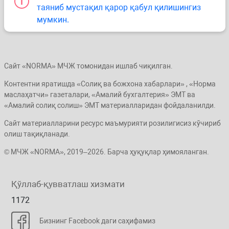
таяниб мустақил қарор қабул қилишингиз
мумкин.
Сайт «NORMA» МЧЖ томонидан ишлаб чиқилган.
Контентни яратишда «Солиқ ва божхона хабарлари» , «Норма
маслаҳатчи» газеталари, «Амалий бухгалтерия» ЭМТ ва
«Амалий солиқ солиш» ЭМТ материалларидан фойдаланилди.
Сайт материалларини ресурс маъмурияти розилигисиз кўчириб
олиш тақиқланади.
© МЧЖ «NORMA», 2019–2026. Барча ҳуқуқлар ҳимояланган.
Қўллаб-қувватлаш хизмати
1172
Бизнинг Facebook даги саҳифамиз