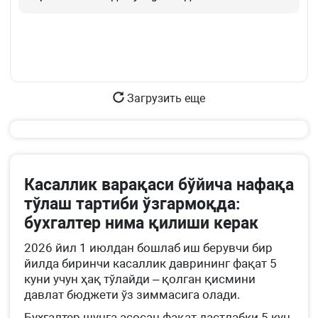
Загрузить еще
Касаллик варақаси бўйича нафақа
тўлаш тартиби ўзгармоқда:
бухгалтер нима қилиши керак
2026 йил 1 июлдан бошлаб иш берувчи бир
йилда биринчи касаллик даврининг фақат 5
куни учун ҳақ тўлайди – қолган қисмини
давлат бюджети ўз зиммасига олади.
Бухгалтер шунга асосан фақат дастлабки 5 кун