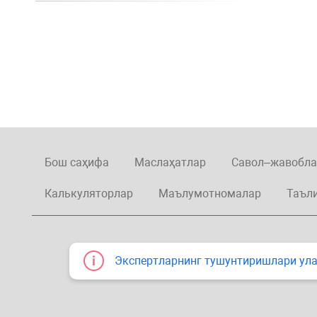
Бош саҳифа
Маслаҳатлар
Савол–жавобла
Калькуляторлар
Маълумотномалар
Таъл
Экспертларнинг тушунтиришлари улар