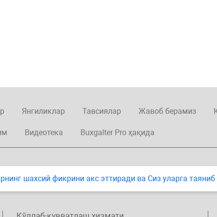
р
Янгиликлар
Тавсиялар
Жавоб берамиз
им
Видеотека
Buxgalter Pro ҳақида
нинг шахсий фикрини акс эттиради ва Сиз уларга таяниб
Қўллаб-қувватлаш хизмати