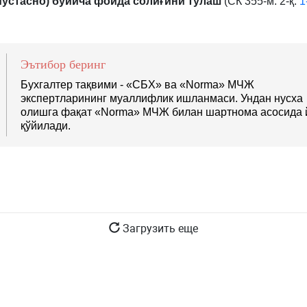
мустасно) бўйича фойда солиғини тўлаш
(СК 355-м. 2-қ.
1
Эътибор беринг
Бухгалтер тақвими - «СБХ» ва «Norma» МЧЖ
экспертларининг муаллифлик ишланмаси. Ундан нусха
олишга фақат «Norma» МЧЖ билан шартнома асосида 
қўйилади.
Загрузить еще