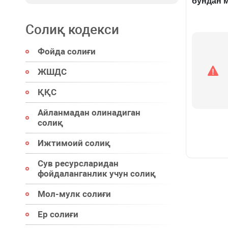
бундан 
Солиқ кодекси
Фойда солиғи
ЖШДС
ҚҚС
Айланмадан олинадиган
солиқ
Ижтимоий солиқ
Сув ресурсларидан
фойдаланганлик учун солиқ
Мол-мулк солиғи
Ер солиғи