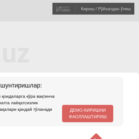
Кириш / Рўйхатдан ўтиш
ушунтиришлар:
 қоидаларга кўра вақтинча
атга лаёқатсизлик
ақалари қандай тўланади
ДЕМО-КИРИШНИ
ФАОЛЛАШТИРИШ