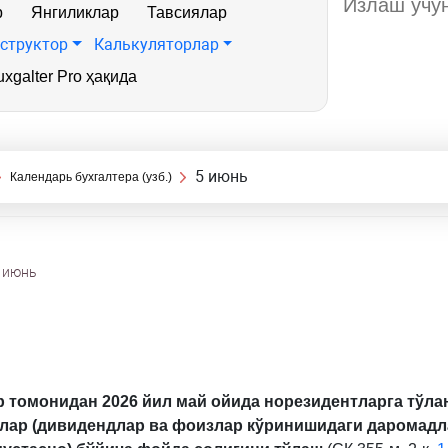
р
Янгиликлар
Тавсиялар
структор
Калькуляторлар
xgalter Pro ҳақида
5 июнь
Календарь бухгалтера (узб.)
5 июнь
р томонидан 2026 йил май ойида норезидентларга тўла
лар (дивидендлар ва фоизлар кўринишидаги даромадл