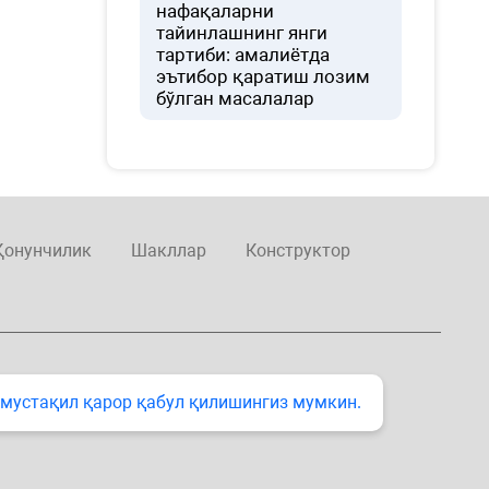
нафақаларни
тайинлашнинг янги
тартиби: амалиётда
эътибор қаратиш лозим
бўлган масалалар
Қонунчилик
Шакллар
Конструктор
 мустақил қарор қабул қилишингиз мумкин.