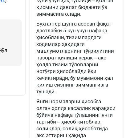
куни учун ҳақ тўлайди – қолган
-б.
).
қисмини давлат бюджети ўз
зиммасига олади.
Бухгалтер шунга асосан фақат
дастлабки 5 кун учун нафақа
ҳисоблаши, тизимлардаги
ходимлар ҳақидаги
йўл
маълумотларнинг тўғрилигини
назорат қилиши керак – акс
ҳолда тизим тўловларни
нотўғри ҳисоблайди ёки
кечиктиради, бу муаммони ҳал
қилиш сизнинг зиммангизга
тушади.
Янги нормаларни ҳисобга
олган ҳолда касаллик варақаси
бўйича нафақа тўлашнинг янги
тартиби – ҳисоб-китоблар,
солиқлар, солиқ ҳисоботида
акс эттириш ҳақида