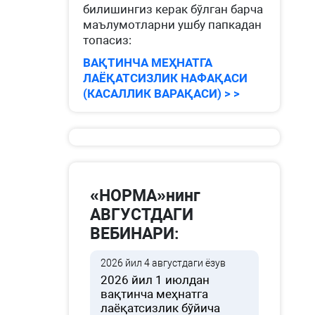
билишингиз керак бўлган барча
маълумотларни ушбу папкадан
топасиз:
ВАҚТИНЧА МЕҲНАТГА
ЛАЁҚАТСИЗЛИК НАФАҚАСИ
(КАСАЛЛИК ВАРАҚАСИ) > >
«НОРМА»нинг
АВГУСТДАГИ
ВЕБИНАРИ:
2026 йил 4 августдаги ёзув
2026 йил 1 июлдан
вақтинча меҳнатга
лаёқатсизлик бўйича