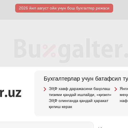
2026 йил август ойи учун бош бухгалтер режаси
Бухгалтерлар учун батафсил т
ЭҲФ хавф даражасини баҳолаш
Янги
тизими қандай ишлайди, «қизил»
меҳн
ЭҲФ олинганда қандай ҳаракат
наф
қилиш керак