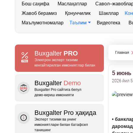
Бош саҳифа
Маслаҳатлар
Савол–жавобла
Кон
Жавоб берамиз
Қонунчилик
Шакллар
Таълим
Маълумотномалар
Видеотека
Bu
Buxgalter
PRO
Главная
Электрон эксперт тизими
кенгайтирилган имкониятлар билан
5 июнь
2026 йил 
Buxgalter
Demo
Buxgalter Pro сайтига бепул
демо‑кириш имконияти
Buxgalter Pro ҳақида
• банкла
Эксперт тизими ва унинг
имкониятлари билан батафсил
даромад
танишинг