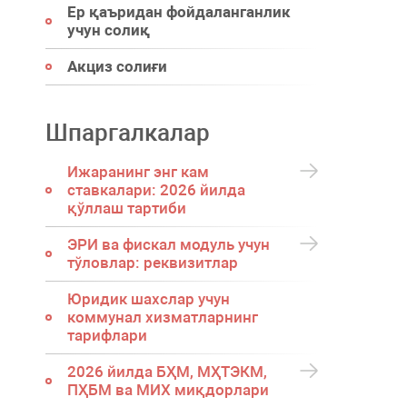
Ер қаъридан фойдаланганлик
учун солиқ
Акциз солиғи
Шпаргалкалар
Ижаранинг энг кам
ставкалари: 2026 йилда
қўллаш тартиби
ЭРИ ва фискал модуль учун
тўловлар: реквизитлар
Юридик шахслар учун
коммунал хизматларнинг
тарифлари
2026 йилда БҲМ, МҲТЭКМ,
ПҲБМ ва МИХ миқдорлари