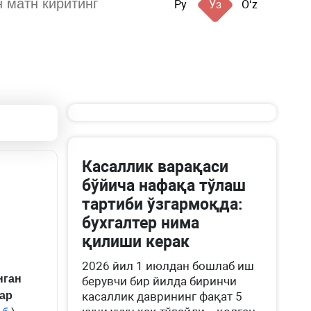
Ру
Ўз
Oʻz
Касаллик варақаси
бўйича нафақа тўлаш
тартиби ўзгармоқда:
бухгалтер нима
қилиши керак
2026 йил 1 июлдан бошлаб иш
нган
берувчи бир йилда биринчи
ар
касаллик даврининг фақат 5