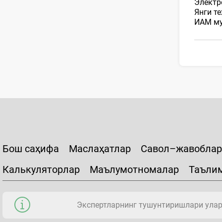
Электр
Янги т
ИАМ му
Бош саҳифа
Маслаҳатлар
Савол–жавоблар
Калькуляторлар
Маълумотномалар
Таъли
Экспертларнинг тушунтиришлари уларн