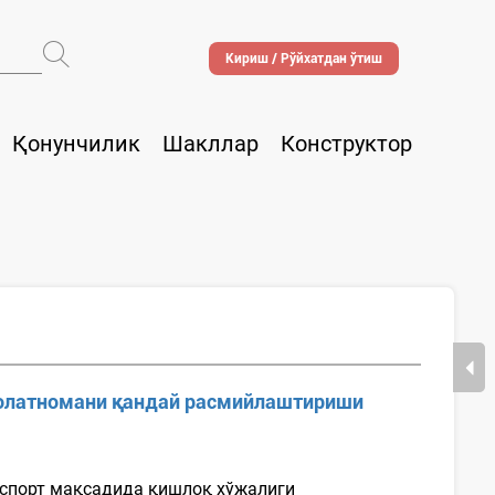
Кириш / Рўйхатдан ўтиш
Қонунчилик
Шакллар
Конструктор
лолатномани қандай расмийлаштириши
кспорт мақсадида қишлоқ хўжалиги