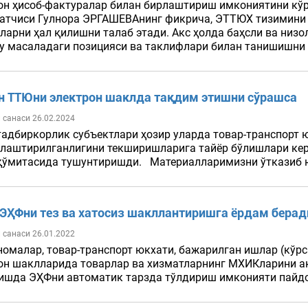
он ҳисоб-фактуралар билан бирлаштириш имкониятини кўри
атчиси Гулнора ЭРГАШЕВАнинг фикрича, ЭТТЮХ тизимини
ларни ҳал қилишни талаб этади. Акс ҳолда баҳсли ва низол
бу масаладаги позицияси ва таклифлари билан танишишни т
н ТТЮни электрон шаклда тақдим этишни сўрашса
 санаси 26.02.2024
тадбиркорлик субъектлари ҳозир уларда товар-транспорт 
лаштирилганлигини текширишларига тайёр бўлишлари керак
қўмитасида тушунтиришди. Материалларимизни ўтказиб юб
ЭҲФни тез ва хатосиз шакллантиришга ёрдам берад
 санаси 26.01.2022
омалар, товар-транспорт юкхати, бажарилган ишлар (кўр
он шаклларида товарлар ва хизматларнинг МХИКларини акс
ишда ЭҲФни автоматик тарзда тўлдириш имконияти пайдо 