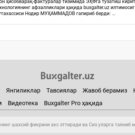
он ҳисобварақ-фактуралар тизимида ЭҲФга тузатиш кири
ехнологиянинг афзалликлари ҳақида buxgalter.uz илтимоси
тахассиси Нодир МУҲАММАДОВ гапириб берди: ...
Янгиликлар
Тавсиялар
Жавоб берамиз
м
Видеотека
Buxgalter Pro ҳақида
инг шахсий фикрини акс эттиради ва Сиз уларга таяниб 