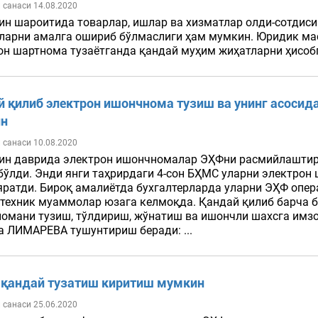
 санаси 14.08.2020
ин шароитида товарлар, ишлар ва хизматлар олди-сотдиси
уларни амалга ошириб бўлмаслиги ҳам мумкин. Юридик м
он шартнома тузаётганда қандай муҳим жиҳатларни ҳисобга
й қилиб электрон ишончнома тузиш ва унинг асоси
н
 санаси 10.08.2020
ин даврида электрон ишончномалар ЭҲФни расмийлаштири
бўлди. Энди янги таҳрирдаги 4-сон БҲМС уларни электро
яратди. Бироқ амалиётда бухгалтерларда уларни ЭҲФ оп
 техник муаммолар юзага келмоқда. Қандай қилиб барча 
омани тузиш, тўлдириш, жўнатиш ва ишончли шахсга имзол
а ЛИМАРЕВА тушунтириш беради: ...
 қандай тузатиш киритиш мумкин
 санаси 25.06.2020