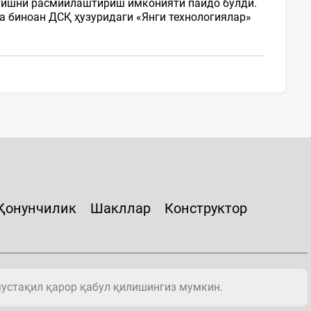
тишни расмийлаштириш имконияти пайдо бўлди.
га биноан ДСҚ ҳузуридаги «Янги технологиялар»
Қонунчилик
Шакллар
Конструктор
мустақил қарор қабул қилишингиз мумкин.