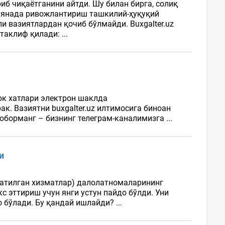
б чиқаётганини айтди. Шу билан бирга, солиқ
 янада ривожлантириш ташкилий-ҳуқуқий
и вазиятлардан қочиб бўлмайди. Buxgalter.uz
аклиф қилади: ...
юк хатлари электрон шаклда
. Вазиятни buxgalter.uz илтимосига биноан
орманг – бизнинг телеграм-каналимизга ...
и
сатилган хизматлар) далолатномаларининг
 эттириш учун янги устун пайдо бўлди. Уни
бўлади. Бу қандай ишлайди? ...