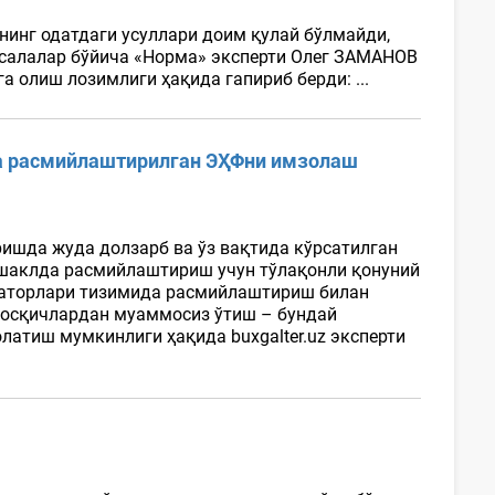
нинг одатдаги усуллари доим қулай бўлмайди,
асалалар бўйича «Норма» эксперти Олег ЗАМАНОВ
 олиш лозимлиги ҳақида гапириб берди: ...
да расмийлаштирилган ЭҲФни имзолаш
шда жуда долзарб ва ўз вақтида кўрсатилган
н шаклда расмийлаштириш учун тўлақонли қонуний
ераторлари тизимида расмийлаштириш билан
босқичлардан муаммосиз ўтиш – бундай
атиш мумкинлиги ҳақида buxgalter.uz эксперти