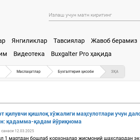
ар
Янгиликлар
Тавсиялар
Жавоб берамиз
им
Видеотека
Buxgalter Pro ҳақида
Маслаҳатлар
Бухгалтерия ҳисоби
ЭҲА
рт қилувчи қишлоқ хўжалиги маҳсулотлари учун да
н: қадамма-қадам йўриқнома
 санаси 12.03.2025
ил 1 мартдан бошлаб корхоналар жисмоний шахслардан э