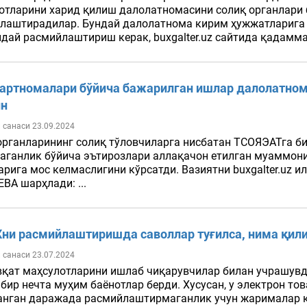
отларини харид қилиш далолатномасини солиқ органлари
лаштирадилар. Бундай далолатнома кирим ҳужжатларига 14
ндай расмийлаштириш керак, buxgalter.uz сайтида қадамма
артномалари бўйича бажарилган ишлар далолатно
н
 санаси 23.09.2024
органларининг солиқ тўловчиларга нисбатан ТСОЯЭАТга б
аганлик бўйича эътирозлари аллақачон етилган муаммони
арига мос келмаслигини кўрсатди. Вазиятни buxgalter.uz 
ВА шарҳлади: ...
ни расмийлаштиришда саволлар туғилса, нима қил
 санаси 23.07.2024
вқат маҳсулотларини ишлаб чиқарувчилар билан учрашув
 бир нечта муҳим баёнотлар берди. Хусусан, у электрон то
анган даражада расмийлаштирмаганлик учун жарималар қ