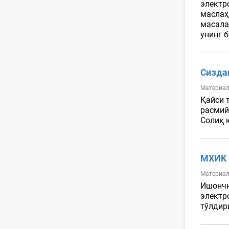
электр
маслаҳ
масала
унинг 
Сизда
Материал
Қайси 
расмий
Солиқ 
МХИК 
Материал
Ишончн
электр
тўлдир