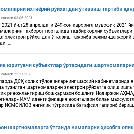
омаларни ихтиёрий рўйхатдан ўтказиш тартиби қан
 санаси 03.06.2021
 2021 йил 28 апрелдаги 249-сон қарорига мувофиқ 2021 й
маларнинг ахборот порталида тадбиркорлик субъектлари 
а электрон рўйхатдан ўтказиш тажриба режимида жорий эт
и. ...
ик юритувчи субъектлар ўртасидаги шартномаларни
 санаси 22.11.2020
ларда ДСҚ солиқ тўловчиларнинг шахсий кабинетларида ян
да тузилган шартномаларни электрон рўйхатга олиш ишга 
гик ривожлантириш бошқармаси бошлиғи Нодиржон АҲМА
огиялар» ИАМ идентификация воситалари билан маҳсулот
р ИСМОИЛОВ янгилик тўғрисида батафсил гапириб беришди
рон шартномаларга ўтганда нималарни ҳисобга оли