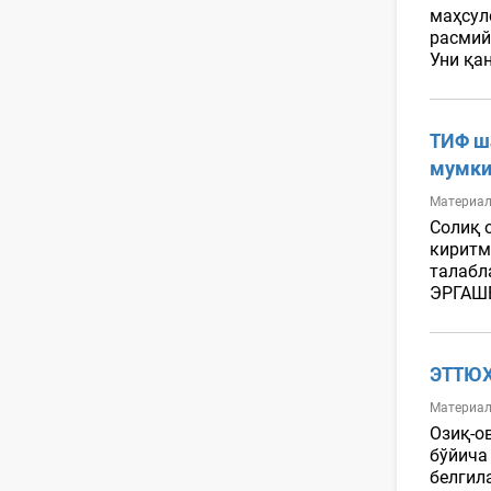
маҳсул
расмий
Уни қа
ТИФ ш
мумки
Материал
Солиқ 
киритм
талабл
ЭРГАШЕ
ЭТТЮХ
Материал
Озиқ-о
бўйича
белгил