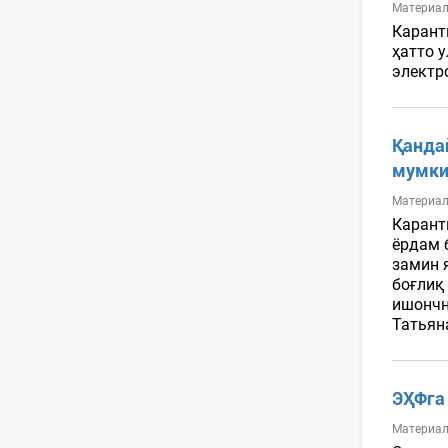
Материал
Карант
ҳатто 
электр
Қанда
мумки
Материал
Карант
ёрдам 
замин 
боғлиқ
ишончн
Татьян
ЭҲФга
Материал