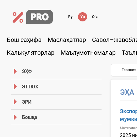
Ру
Ўз
Oʻz
Бош саҳифа
Маслаҳатлар
Савол–жавобл
Калькуляторлар
Маълумотномалар
Таъл
Главная
ЭҲФ
ЭТТЮХ
ЭҲА
ЭРИ
Экспо
Бошқа
мумки
Материал
2025 й