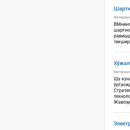
Шартн
Материал
ВМнинг
шартно
равишд
текширд
Хўжал
Материал
Шу кун
ўртаси
Страте
технол
Жавоҳи
Элект