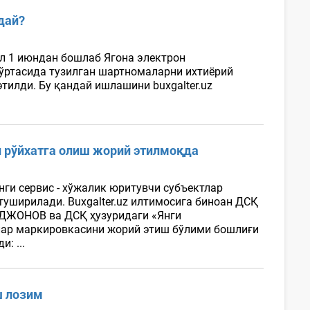
дай?
ил 1 июндан бошлаб Ягона электрон
ўртасида тузилган шартномаларни ихтиёрий
илди. Бу қандай ишлашини buxgalter.uz
 рўйхатга олиш жорий этилмоқда
ги сервис - хўжалик юритувчи субъектлар
туширилади. Buxgalter.uz илтимосига биноан ДСҚ
ДЖОНОВ ва ДСҚ ҳузуридаги «Янги
лар маркировкасини жорий этиш бўлими бошлиғи
: ...
ш лозим