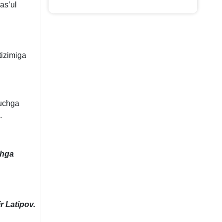
as’ul
tizimiga
kuchga
.
chga
r Latipov.