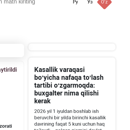
Ру
Ўз
Oʻz
Kasallik varaqasi
tirildi
boʻyicha nafaqa toʻlash
tartibi oʻzgarmoqda:
buхgalter nima qilishi
kerak
2026 yil 1 iyuldan boshlab ish
beruvchi bir yilda birinchi kasallik
davrining faqat 5 kuni uchun haq
zorati