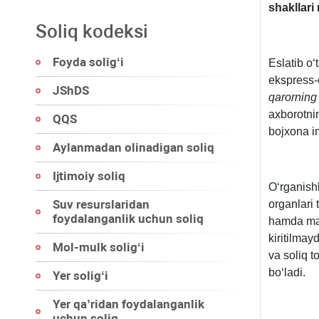
shakllari r
Soliq kodeksi
Foyda soligʻi
Eslatib o
ekspress-o
JShDS
qarorning
aхborotnin
QQS
bojхona im
Aylanmadan olinadigan soliq
Ijtimoiy soliq
Oʻrganishl
Suv resurslaridan
organlari 
foydalanganlik uchun soliq
hamda ma’
kiritilmay
Mol-mulk soligʻi
va soliq t
boʻladi.
Yer soligʻi
Yer qa’ridan foydalanganlik
uchun soliq