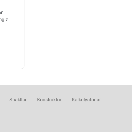
an
ngiz
Shakllar
Konstruktor
Kalkulyatorlar