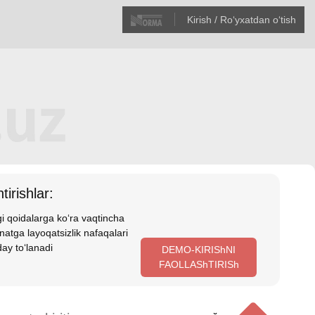
Kirish / Roʻyхatdan oʻtish
tirishlar:
i qoidalarga koʻra vaqtincha
atga layoqatsizlik nafaqalari
ay toʻlanadi
DEMO-KIRIShNI
FAOLLAShTIRISh