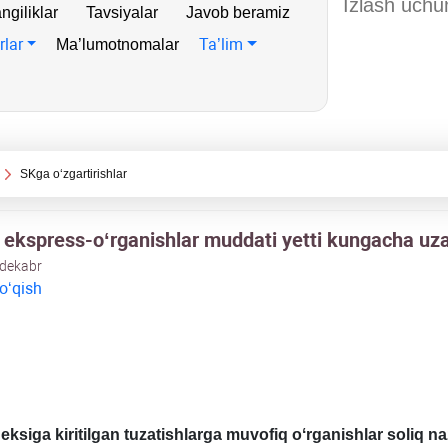
ngiliklar
Tavsiyalar
Javob beramiz
rlar
Ta’lim
Ma’lumotnomalar
SKga oʻzgartirishlar
 ekspress-oʻrganishlar muddati yetti kungacha uzay
 dekabr
 oʻqish
eksiga kiritilgan tuzatishlarga muvofiq oʻrganishlar soliq na