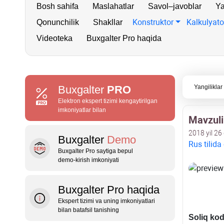
Bosh sahifa
Maslahatlar
Savol–javoblar
Ya
Konstruktor
Kalkulyato
Qonunchilik
Shakllar
Videoteka
Buxgalter Pro haqida
Buxgalter
PRO
Yangiliklar
Elektron ekspert tizimi kengaytirilgan
imkoniyatlar bilan
Mavzuli
2018 yil 26
Buxgalter
Demo
Rus tilida
Buxgalter Pro saytiga bepul
demo‑kirish imkoniyati
Buxgalter Pro haqida
Ekspert tizimi va uning imkoniyatlari
bilan batafsil tanishing
Soliq kod