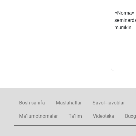
«Norma» p
seminarda 
mumkin.
Bosh sahifa
Maslahatlar
Savol–javoblar
Ma’lumotnomalar
Ta’lim
Videoteka
Buxg