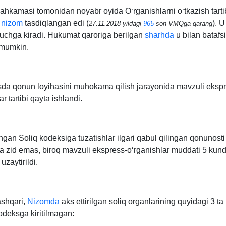
Mahkamasi tomonidan noyabr oyida Oʻrganishlarni oʻtkazish tarti
a
nizom
tasdiqlangan edi (
). U
27.11.2018 yildagi
965
-son VMQga qarang
uchga kiradi. Hukumat qaroriga berilgan
sharhda
u bilan batafsi
 mumkin.
isda qonun loyihasini muhokama qilish jarayonida mavzuli eksp
ar tartibi qayta ishlandi.
ngan Soliq kodeksiga tuzatishlar ilgari qabul qilingan qonunosti
iga zid emas, biroq mavzuli ekspress-oʻrganishlar muddati 5 kun
zaytirildi.
shqari,
Nizomda
aks ettirilgan soliq organlarining quyidagi 3 t
odeksga kiritilmagan: