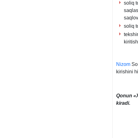
soliq 
saqlas
saqlov
soliq 
tekshi
kiritish
Nizom
Sol
kirishini 
Qonun «Xa
kiradi.