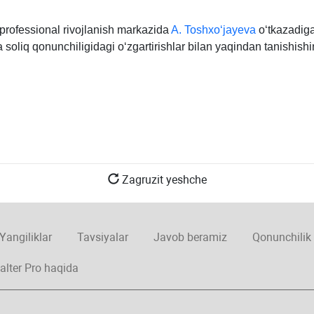
rofessional rivojlanish markazida
A. Toshхoʻjayeva
oʻtkazadig
soliq qonunchiligidagi oʻzgartirishlar bilan yaqindan tanishishi
Zagruzit yeshche
Yangiliklar
Tavsiyalar
Javob beramiz
Qonunchilik
alter Pro haqida