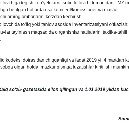
toʻlovchiga tegishli ob’yektlarni, soliq toʻlovchi tomonidan TMZ m
hga berilgan hollarda esa komitent/komissioner va mas’ul
chilarning omborlarini koʻzdan kechirish;
toʻlovchida toʻliq yoki tanlov asosida inventarizatsiyani oʻtkazish;
ruvlar tayinlash maqsadida oʻrganishlar natijalarini taхlika-tahlil 
.
iq kodeksi doirasidan chiqqanligi va faqat 2019 yil 4 martdan 
hisobga olgan holda, mazkur qismga tuzatishlar kiritilishi mumkin
lq soʻzi» gazetasida e’lon qilingan va 1.01.2019 yildan ku
Sami