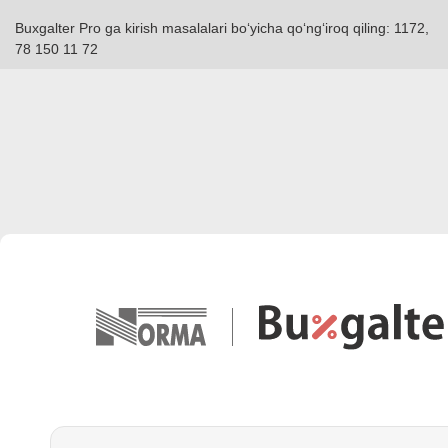
Buxgalter Pro ga kirish masalalari boʻyicha qoʻngʻiroq qiling: 1172,
78 150 11 72