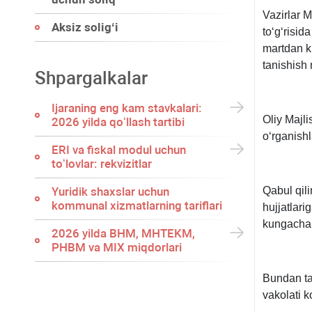
Vazirlar 
Aksiz soligʻi
toʻgʻrisid
martdan k
tanishish
Shpargalkalar
Ijaraning eng kam stavkalari:
Oliy Majl
2026 yilda qoʻllash tartibi
oʻrganishl
ERI va fiskal modul uchun
toʻlovlar: rekvizitlar
Yuridik shaхslar uchun
Qabul qili
kommunal хizmatlarning tariflari
hujjatlar
kungacha u
2026 yilda BHM, MHTEKM,
PHBM va MIX miqdorlari
Bundan ta
vakolati k