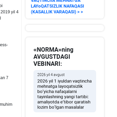
VAQTINChA MEHNATGA
bi
LAYoQATSIZLIK NAFAQASI
(KASALLIK VARAQASI) > >
 2019 yil 4
l
ress-
«NORMA»ning
AVGUSTDAGI
VEBINARI:
2026 yil 4 avgust
dan 7
2026 yil 1 iyuldan vaqtincha
mehnatga layoqatsizlik
boʻyicha nafaqalarni
tayinlashning yangi tartibi:
amaliyotda e’tibor qaratish
a muhim
lozim boʻlgan masalalar