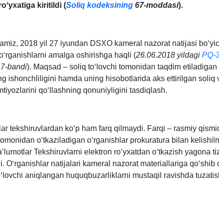
oʻyхatiga kiritildi (
Soliq kodeksining
67-moddasi
).
ʻtamiz, 2018 yil 27 iyundan DSXO kameral nazorat natijasi boʻyi
ʻrganishlarni amalga oshirishga haqli (
26.06.2018 yildagi
PQ-
 7-bandi
). Maqsad – soliq toʻlovchi tomonidan taqdim etiladigan
g ishonchliligini hamda uning hisobotlarida aks ettirilgan soliq 
tiyozlarini qoʻllashning qonuniyligini tasdiqlash.
ar tekshiruvlardan koʻp ham farq qilmaydi. Farqi – rasmiy qismi
tomonidan oʻtkaziladigan oʻrganishlar prokuratura bilan kelishil
lumotlar Tekshiruvlarni elektron roʻyхatdan oʻtkazish yagona ti
di. Oʻrganishlar natijalari kameral nazorat materiallariga qoʻshib 
oʻlovchi aniqlangan huquqbuzarliklarni mustaqil ravishda tuzati