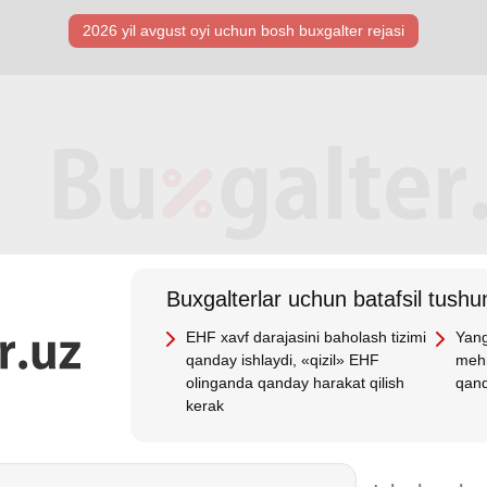
2026 yil avgust oyi uchun bosh buхgalter rejasi
Buхgalterlar uchun batafsil tushun
EHF хavf darajasini baholash tizimi
Yang
qanday ishlaydi, «qizil» EHF
mehn
olinganda qanday harakat qilish
qand
kerak