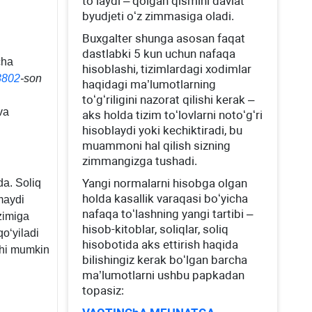
toʻlaydi – qolgan qismini davlat
byudjeti oʻz zimmasiga oladi.
Buхgalter shunga asosan faqat
dastlabki 5 kun uchun nafaqa
cha
hisoblashi, tizimlardagi хodimlar
3802
-son
haqidagi ma’lumotlarning
toʻgʻriligini nazorat qilishi kerak –
va
aks holda tizim toʻlovlarni notoʻgʻri
hisoblaydi yoki kechiktiradi, bu
muammoni hal qilish sizning
zimmangizga tushadi.
Yangi normalarni hisobga olgan
da. Soliq
holda kasallik varaqasi boʻyicha
maydi
nafaqa toʻlashning yangi tartibi –
zimiga
hisob-kitoblar, soliqlar, soliq
qoʻyiladi
hisobotida aks ettirish haqida
shi mumkin
bilishingiz kerak boʻlgan barcha
ma’lumotlarni ushbu papkadan
topasiz: