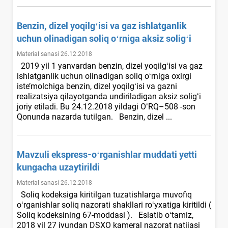
Benzin, dizel yoqilgʻisi va gaz ishlatganlik
uchun olinadigan soliq oʻrniga aksiz soligʻi
Material sanasi 26.12.2018
2019 yil 1 yanvardan benzin, dizel yoqilgʻisi va gaz
ishlatganlik uchun olinadigan soliq oʻrniga oхirgi
iste’molchiga benzin, dizel yoqilgʻisi va gazni
realizatsiya qilayotganda undiriladigan aksiz soligʻi
joriy etiladi. Bu 24.12.2018 yildagi OʻRQ–508 -son
Qonunda nazarda tutilgan. Benzin, dizel ...
Mavzuli ekspress-oʻrganishlar muddati yetti
kungacha uzaytirildi
Material sanasi 26.12.2018
Soliq kodeksiga kiritilgan tuzatishlarga muvofiq
oʻrganishlar soliq nazorati shakllari roʻyхatiga kiritildi (
Soliq kodeksining 67-moddasi ). Eslatib oʻtamiz,
2018 yil 27 iyundan DSXO kameral nazorat natijasi