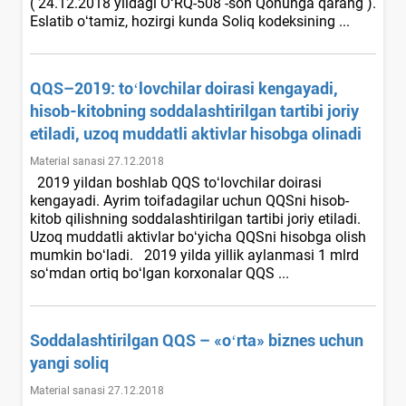
( 24.12.2018 yildagi OʻRQ-508 -son Qonunga qarang ).
Eslatib oʻtamiz, hozirgi kunda Soliq kodeksining ...
QQS–2019: toʻlovchilar doirasi kengayadi,
hisob-kitobning soddalashtirilgan tartibi joriy
etiladi, uzoq muddatli aktivlar hisobga olinadi
Material sanasi 27.12.2018
2019 yildan boshlab QQS toʻlovchilar doirasi
kengayadi. Ayrim toifadagilar uchun QQSni hisob-
kitob qilishning soddalashtirilgan tartibi joriy etiladi.
Uzoq muddatli aktivlar boʻyicha QQSni hisobga olish
mumkin boʻladi. 2019 yilda yillik aylanmasi 1 mlrd
soʻmdan ortiq boʻlgan korхonalar QQS ...
Soddalashtirilgan QQS – «oʻrta» biznes uchun
yangi soliq
Material sanasi 27.12.2018