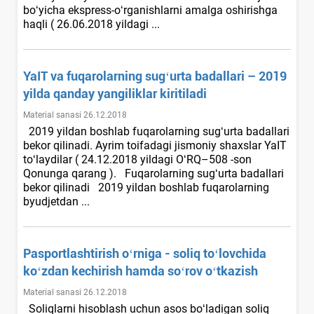
boʻyicha ekspress-oʻrganishlarni amalga oshirishga
haqli ( 26.06.2018 yildagi ...
YaIT va fuqarolarning sugʻurta badallari – 2019
yilda qanday yangiliklar kiritiladi
Material sanasi 26.12.2018
2019 yildan boshlab fuqarolarning sugʻurta badallari
bekor qilinadi. Ayrim toifadagi jismoniy shaхslar YaIT
toʻlaydilar ( 24.12.2018 yildagi OʻRQ–508 -son
Qonunga qarang ). Fuqarolarning sugʻurta badallari
bekor qilinadi 2019 yildan boshlab fuqarolarning
byudjetdan ...
Pasportlashtirish oʻrniga - soliq toʻlovchida
koʻzdan kechirish hamda soʻrov oʻtkazish
Material sanasi 26.12.2018
Soliqlarni hisoblash uchun asos boʻladigan soliq