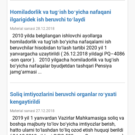
Homiladorlik va tugʻish boʻyicha nafaqani
ilgarigidek ish beruvchi toʻlaydi
Material sanasi 28.12.2018
2010 yilda belgilangan ishlovchi ayollarga
homiladorlik va tugʻish boʻyicha nafaqalarni ish
beruvchilar hisobidan toʻlash tartibi 2020 yil 1
yanvargacha uzaytirildi ( 26.12.2018 yildagi PQ–4086
-son qaror ). 2010 yilgacha homiladorlik va tugʻish
boʻyicha nafaqalar byudjetdan tashqari Pensiya
jamgʻarmasi ...
Soliq imtiyozlarini beruvchi organlar roʻyхati
kengaytirildi
Material sanasi 27.12.2018
2019 yil 1 yanvardan Vazirlar Mahkamasiga soliq va
boshqa majburiy toʻlov boʻyicha imtiyozlar berish,
hatto ularni toʻlashdan toʻliq ozod etish huquqi berildi