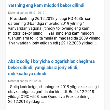
YaITning eng kam miqdori bekor qilindi
Material sanasi 08.01.2019
Prezidentning 26.12.2018 yildagi PQ-4086 -son
qarorining 3-bandiga muvofiq 2019 yilning 1
yanvaridan yagona ijtimoiy toʻlovning eng kam
miqdori bekor qilindi. YaITning eng kam miqdori
tushumlarni toʻliq ta’minlash maqsadida 2009 yilning
1 yanvaridan joriy etilgan edi ( 29.12.2008 yildagi ...
Aksiz soligʻi boʻyicha oʻzgarishlar: chegirma
bekor qilindi, yangi aksiz joriy etildi,
indeksatsiya qilindi
Material sanasi 29.12.2018
Soliq kodeksiga, shuningdek 2019 yilgi aksiz soligʻi
stavkalariga oʻzgartirishlar kiritildi. Bu 24.12.2018
yildagi OʻRQ–508 -son Qonun va Prezidentning
26.12.2018 yildagi ...