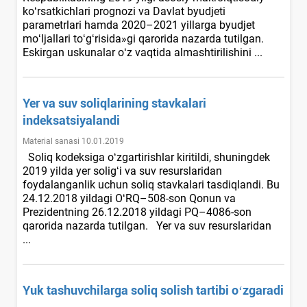
koʻrsatkichlari prognozi va Davlat byudjeti
parametrlari hamda 2020–2021 yillarga byudjet
moʻljallari toʻgʻrisida»gi qarorida nazarda tutilgan.
Eskirgan uskunalar oʻz vaqtida almashtirilishini ...
Yer va suv soliqlarining stavkalari
indeksatsiyalandi
Material sanasi 10.01.2019
Soliq kodeksiga oʻzgartirishlar kiritildi, shuningdek
2019 yilda yer soligʻi va suv resurslaridan
foydalanganlik uchun soliq stavkalari tasdiqlandi. Bu
24.12.2018 yildagi OʻRQ–508-son Qonun va
Prezidentning 26.12.2018 yildagi PQ–4086-son
qarorida nazarda tutilgan. Yer va suv resurslaridan
...
Yuk tashuvchilarga soliq solish tartibi oʻzgaradi