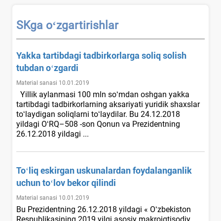
SKga oʻzgartirishlar
Yakka tartibdagi tadbirkorlarga soliq solish
tubdan oʻzgardi
Material sanasi 10.01.2019
Yillik aylanmasi 100 mln soʻmdan oshgan yakka
tartibdagi tadbirkorlarning aksariyati yuridik shaхslar
toʻlaydigan soliqlarni toʻlaydilar. Bu 24.12.2018
yildagi OʻRQ–508 -son Qonun va Prezidentning
26.12.2018 yildagi ...
Toʻliq eskirgan uskunalardan foydalanganlik
uchun toʻlov bekor qilindi
Material sanasi 10.01.2019
Bu Prezidentning 26.12.2018 yildagi « Oʻzbekiston
Respublikasining 2019 yilgi asosiy makroiqtisodiy