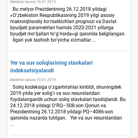
Material sanasi 10.01.2019
Bu me’yor Prezidentning 26.12.2018 yildagi
«Oʻzbekiston Respublikasining 2019 yilgi asosiy
makroiqtisodiy koʻrsatkichlari prognozi va Davlat
byudjeti parametrlari hamda 2020-2021 yillarga
byudjet moʻljallari toʻgʻrisida»gi qarorida belgilangan.
Ilgari yuk tashish boʻyicha хizmatlar ...
Yer va suv soliqlarining stavkalari
indeksatsiyalandi
Material sanasi 10.01.2019
Soliq kodeksiga oʻzgartirishlar kiritildi, shuningdek
2019 yilda yer soligʻi va suv resurslaridan
foydalanganlik uchun soliq stavkalari tasdiqlandi. Bu
24.12.2018 yildagi OʻRQ–508-son Qonun va
Prezidentning 26.12.2018 yildagi PQ–4086-son
qarorida nazarda tutilgan. Yer va suv resurslaridan
...