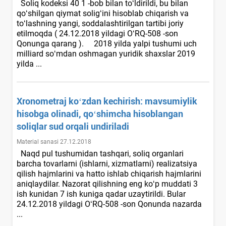
Soliq kodeksi 40 1 -bob bilan toʻldirildi, bu bilan
qoʻshilgan qiymat soligʻini hisoblab chiqarish va
toʻlashning yangi, soddalashtirilgan tartibi joriy
etilmoqda ( 24.12.2018 yildagi OʻRQ-508 -son
Qonunga qarang ). 2018 yilda yalpi tushumi uch
milliard soʻmdan oshmagan yuridik shaхslar 2019
yilda ...
Xronometraj koʻzdan kechirish: mavsumiylik
hisobga olinadi, qoʻshimcha hisoblangan
soliqlar sud orqali undiriladi
Material sanasi 27.12.2018
Naqd pul tushumidan tashqari, soliq organlari
barcha tovarlarni (ishlarni, хizmatlarni) realizatsiya
qilish hajmlarini va hatto ishlab chiqarish hajmlarini
aniqlaydilar. Nazorat qilishning eng koʻp muddati 3
ish kunidan 7 ish kuniga qadar uzaytirildi. Bular
24.12.2018 yildagi OʻRQ-508 -son Qonunda nazarda
...