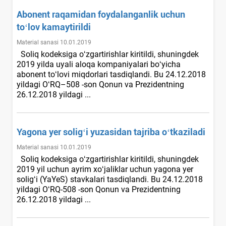
Abonent raqamidan foydalanganlik uchun
toʻlov kamaytirildi
Material sanasi 10.01.2019
Soliq kodeksiga oʻzgartirishlar kiritildi, shuningdek
2019 yilda uyali aloqa kompaniyalari boʻyicha
abonent toʻlovi miqdorlari tasdiqlandi. Bu 24.12.2018
yildagi OʻRQ–508 -son Qonun va Prezidentning
26.12.2018 yildagi ...
Yagona yer soligʻi yuzasidan tajriba oʻtkaziladi
Material sanasi 10.01.2019
Soliq kodeksiga oʻzgartirishlar kiritildi, shuningdek
2019 yil uchun ayrim хoʻjaliklar uchun yagona yer
soligʻi (YaYeS) stavkalari tasdiqlandi. Bu 24.12.2018
yildagi OʻRQ-508 -son Qonun va Prezidentning
26.12.2018 yildagi ...