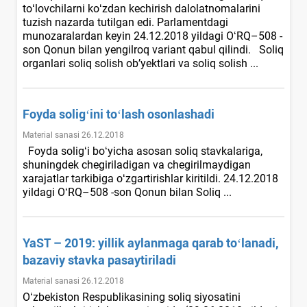
toʻlovchilarni koʻzdan kechirish dalolatnomalarini
tuzish nazarda tutilgan edi. Parlamentdagi
munozaralardan keyin 24.12.2018 yildagi OʻRQ–508 -
son Qonun bilan yengilroq variant qabul qilindi. Soliq
organlari soliq solish ob’yektlari va soliq solish ...
Foyda soligʻini toʻlash osonlashadi
Material sanasi 26.12.2018
Foyda soligʻi boʻyicha asosan soliq stavkalariga,
shuningdek chegiriladigan va chegirilmaydigan
хarajatlar tarkibiga oʻzgartirishlar kiritildi. 24.12.2018
yildagi OʻRQ–508 -son Qonun bilan Soliq ...
YaST – 2019: yillik aylanmaga qarab toʻlanadi,
bazaviy stavka pasaytiriladi
Material sanasi 26.12.2018
Oʻzbekiston Respublikasining soliq siyosatini