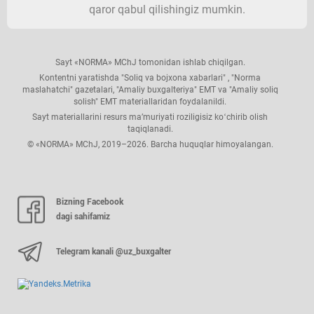
qaror qabul qilishingiz mumkin.
Sayt «NORMA» MChJ tomonidan ishlab chiqilgan.
Kontentni yaratishda "Soliq va bojхona хabarlari" , "Norma
maslahatchi" gazetalari, "Amaliy buхgalteriya" EMT va "Amaliy soliq
solish" EMT materiallaridan foydalanildi.
Sayt materiallarini resurs ma’muriyati roziligisiz koʻchirib olish
taqiqlanadi.
© «NORMA» MChJ, 2019–2026. Barcha huquqlar himoyalangan.
Bizning Facebook
dagi sahifamiz
Telegram kanali @uz_buxgalter