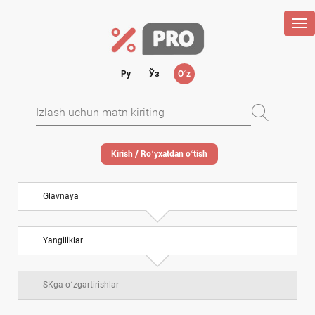
Tog
nav
Ру
Ўз
Oʻz
Kirish / Roʻyхatdan oʻtish
Glavnaya
Yangiliklar
SKga oʻzgartirishlar