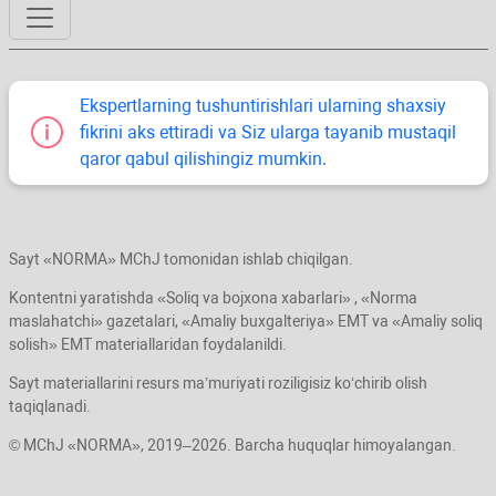
Ekspertlarning tushuntirishlari ularning shaхsiy
fikrini aks ettiradi va Siz ularga tayanib mustaqil
qaror qabul qilishingiz mumkin.
Sayt «NORMA» MChJ tomonidan ishlab chiqilgan.
Kontentni yaratishda «Soliq va bojхona хabarlari» , «Norma
maslahatchi» gazetalari, «Amaliy buхgalteriya» EMT va «Amaliy soliq
solish» EMT materiallaridan foydalanildi.
Sayt materiallarini resurs ma’muriyati roziligisiz koʻchirib olish
taqiqlanadi.
© MChJ «NORMA», 2019–2026. Barcha huquqlar himoyalangan.