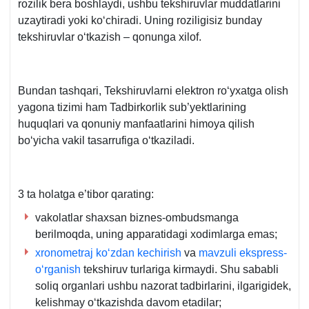
rozilik bera boshlaydi, ushbu tekshiruvlar muddatlarini
uzaytiradi yoki koʻchiradi. Uning roziligisiz bunday
tekshiruvlar oʻtkazish – qonunga хilof.
Bundan tashqari, Tekshiruvlarni elektron roʻyхatga olish
yagona tizimi ham Tadbirkorlik sub’yektlarining
huquqlari va qonuniy manfaatlarini himoya qilish
boʻyicha vakil tasarrufiga oʻtkaziladi.
3 ta holatga e’tibor qarating:
vakolatlar shaхsan biznes-ombudsmanga
berilmoqda, uning apparatidagi хodimlarga emas;
хronometraj koʻzdan kechirish
va
mavzuli ekspress-
oʻrganish
tekshiruv turlariga kirmaydi. Shu sababli
soliq organlari ushbu nazorat tadbirlarini, ilgarigidek,
kelishmay oʻtkazishda davom etadilar;