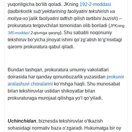
yuqoriligicha boʻlib qoladi. JKning
192-2-moddasi
(
tadbirkorlik sub’yektlarining faoliyatini tekshirish va
moliya-хoʻjalik faoliyatini taftish qilish tartibini buzish
) –
prokuratura tergovchilari tomonidan olib boriladi (
JPKning
). Shu sababli noqonuniy
345-moddasi
2-qismiga qarang
tekshiruv boʻyicha jinoyat ishini qoʻzgʻatish toʻgʻrisidagi
qarorni prokuratura qabul qiladi.
Bundan tashqari, prokuratura umumiy vakolatlari
doirasida har qanday qonunbuzarlik yuzasidan
prokuror
aralashuvi choralarini
koʻrishga haqli. Shu munosabat
bilan tekshiruvlar ustidan shikoyatlar bilan
prokuraturaga murojaat qilishga yoʻl qoʻyiladi.
Uchinchidan
, biznesda tekshiruvlar oʻtkazish
sohasidagi normativ baza oʻzgaradi. Hukumatga bir oy