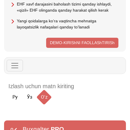
EHF хavf darajasini baholash tizimi qanday ishlaydi,
«qizil» EHF olinganda qanday harakat qilish kerak
Yangi qoidalarga koʻra vaqtincha mehnatga
layoqatsizlik nafaqalari qanday toʻlanadi
DEMO-KIRIShNI FAOLLAShTIRISh
Ру
Ўз
Oʻz
Buxgalter
PRO