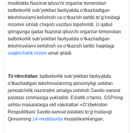
muddatda Nazorat qiluvchi organlar tomonidan
tadbirkorlik sub’yektlari faoliyatida oʻtkaziladigan
tekshiruvlarni kelishish va oʻtkazish tartibi toʻgʻrisidagi
nizomni ishlab chiqish vazifasi topshirildi. U qabul
qilingunga qadar Nazorat qiluvchi organlar tomonidan
tadbirkorlik sub’yektlari faoliyatida oʻtkaziladigan
tekshiruvlarni kelishish va oʻtkazish tartibi haqidagi
vaqtinchalik nizom
amal qiladi.
Toʻrtinchidan
, tadbirkorlik sub’yektlari faoliyatida
oʻtkaziladigan tekshiruvlarning qonuniyligi ustidan
jamoatchilik nazoratini amalga oshirish Savdo-sanoat
palatasi zimmasiga yuklatildi. Eslatib oʻtamiz, SSPning
ushbu masalalarga oid vakolatlari «Oʻzbekiston
Respublikasi Savdo-sanoat palatasi toʻgʻrisida»gi
Qonunning
14-moddasida
mustahkamlangan.