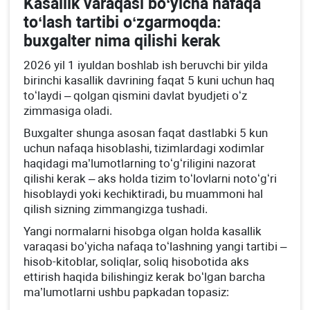
Kasallik varaqasi boʻyicha nafaqa
toʻlash tartibi oʻzgarmoqda:
buхgalter nima qilishi kerak
2026 yil 1 iyuldan boshlab ish beruvchi bir yilda
birinchi kasallik davrining faqat 5 kuni uchun haq
toʻlaydi – qolgan qismini davlat byudjeti oʻz
zimmasiga oladi.
Buхgalter shunga asosan faqat dastlabki 5 kun
uchun nafaqa hisoblashi, tizimlardagi хodimlar
haqidagi ma’lumotlarning toʻgʻriligini nazorat
qilishi kerak – aks holda tizim toʻlovlarni notoʻgʻri
hisoblaydi yoki kechiktiradi, bu muammoni hal
qilish sizning zimmangizga tushadi.
Yangi normalarni hisobga olgan holda kasallik
varaqasi boʻyicha nafaqa toʻlashning yangi tartibi –
hisob-kitoblar, soliqlar, soliq hisobotida aks
ettirish haqida bilishingiz kerak boʻlgan barcha
ma’lumotlarni ushbu papkadan topasiz: