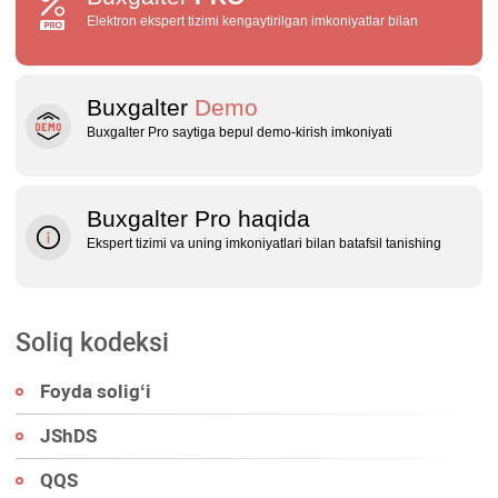
Elektron ekspert tizimi kengaytirilgan imkoniyatlar bilan
Buxgalter
Demo
Buxgalter Pro saytiga bepul demo‑kirish imkoniyati
Buxgalter Pro haqida
Ekspert tizimi va uning imkoniyatlari bilan batafsil tanishing
Soliq kodeksi
Foyda soligʻi
JShDS
QQS