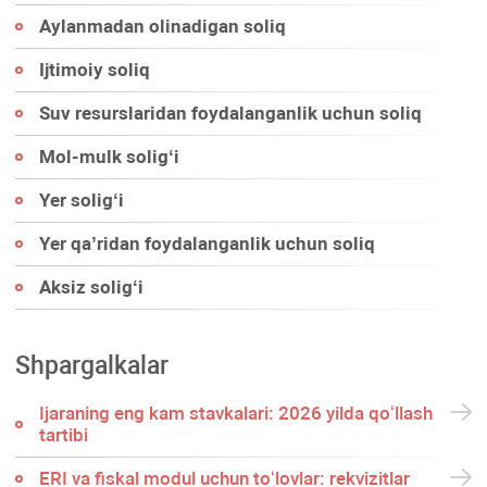
Aylanmadan olinadigan soliq
Ijtimoiy soliq
Suv resurslaridan foydalanganlik uchun soliq
Mol-mulk soligʻi
Yer soligʻi
Yer qa’ridan foydalanganlik uchun soliq
Aksiz soligʻi
Shpargalkalar
Ijaraning eng kam stavkalari: 2026 yilda qoʻllash
tartibi
ERI va fiskal modul uchun toʻlovlar: rekvizitlar