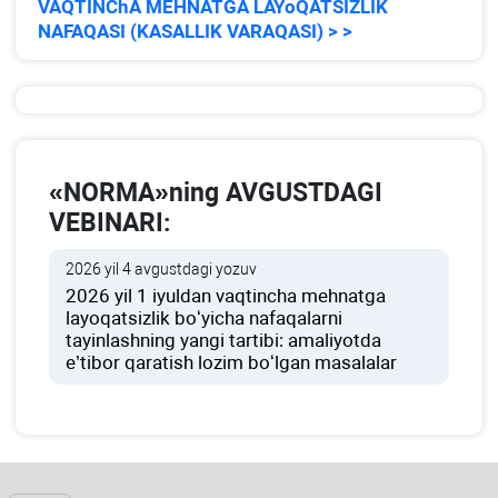
VAQTINChA MEHNATGA LAYoQATSIZLIK
NAFAQASI (KASALLIK VARAQASI) > >
«NORMA»ning AVGUSTDAGI
VEBINARI:
2026 yil 4 avgustdagi yozuv
2026 yil 1 iyuldan vaqtincha mehnatga
layoqatsizlik boʻyicha nafaqalarni
tayinlashning yangi tartibi: amaliyotda
e’tibor qaratish lozim boʻlgan masalalar