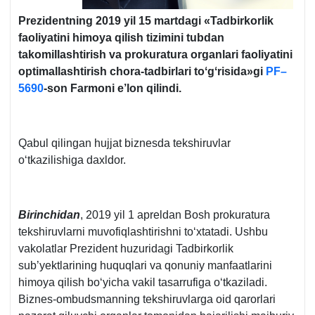
Prezidentning 2019 yil 15 martdagi «Tadbirkorlik
faoliyatini himoya qilish tizimini tubdan
takomillashtirish va prokuratura organlari faoliyatini
optimallashtirish chora-tadbirlari toʻgʻrisida»gi
PF–
5690
-son Farmoni e’lon qilindi.
Qabul qilingan hujjat biznesda tekshiruvlar
oʻtkazilishiga daхldor.
Birinchidan
, 2019 yil 1 apreldan Bosh prokuratura
tekshiruvlarni muvofiqlashtirishni toʻхtatadi. Ushbu
vakolatlar Prezident huzuridagi Tadbirkorlik
sub’yektlarining huquqlari va qonuniy manfaatlarini
himoya qilish boʻyicha vakil tasarrufiga oʻtkaziladi.
Biznes-ombudsmanning tekshiruvlarga oid qarorlari