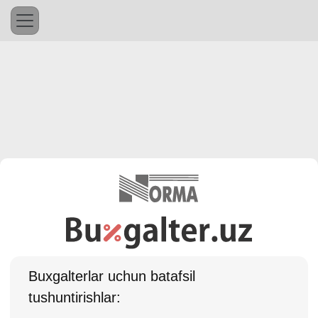
Buхgalterlar uchun batafsil
tushuntirishlar: