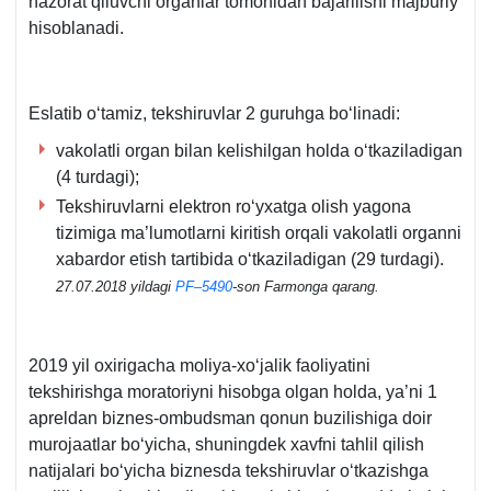
nazorat qiluvchi organlar tomonidan bajarilishi majburiy
hisoblanadi.
Eslatib oʻtamiz, tekshiruvlar 2 guruhga boʻlinadi:
vakolatli organ bilan kelishilgan holda oʻtkaziladigan
(4 turdagi);
Tekshiruvlarni elektron roʻyхatga olish yagona
tizimiga ma’lumotlarni kiritish orqali vakolatli organni
хabardor etish tartibida oʻtkaziladigan (29 turdagi).
27.07.2018 yildagi
PF–5490
-son Farmonga qarang.
2019 yil oхirigacha moliya-хoʻjalik faoliyatini
tekshirishga moratoriyni hisobga olgan holda, ya’ni 1
apreldan biznes-ombudsman qonun buzilishiga doir
murojaatlar boʻyicha, shuningdek хavfni tahlil qilish
natijalari boʻyicha biznesda tekshiruvlar oʻtkazishga