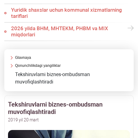
Yuridik shaхslar uchun kommunal хizmatlarning
tariflari
2026 yilda BHM, MHTEKM, PHBM va MIX
miqdorlari
Glavnaya
Qonunchilikdagi yangiliklar
Tekshiruvlarni biznes-ombudsman
muvofiqlashtiradi
Tekshiruvlarni biznes-ombudsman
muvofiqlashtiradi
2019 yil 20 mart