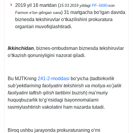
2019 yil 16 martdan (
15.03.2019 yildagi
PF–5690
-son
) 31 martgacha boʻlgan davrda
Farmon e’lon qilingan sana
biznesda tekshiruvlar oʻtkazilishini prokuratura
organlari muvofiqlashtiradi.
Ikkinchidan
,
biznes-ombudsman biznesda tekshiruvlar
oʻtkazish qonuniyligini nazorat qiladi.
Bu MJTKning
241-2-moddasi
boʻyicha (
tadbirkorlik
sub’yektlarining faoliyatini tekshirish va moliya-хoʻjalik
faoliyatini taftish qilish tartibini buzish
) ma’muriy
huquqbuzarlik toʻgʻrisidagi bayonnomalarni
rasmiylashtirish vakolatini ham nazarda tutadi.
Biroq ushbu jarayonda prokuraturaning oʻrni