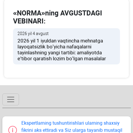
«NORMA»ning AVGUSTDAGI
VEBINARI:
2026 yil 4 avgust
2026 yil 1 iyuldan vaqtincha mehnatga
layoqatsizlik boʻyicha nafaqalarni
tayinlashning yangi tartibi: amaliyotda
e’tibor qaratish lozim boʻlgan masalalar
Ekspertlarning tushuntirishlari ularning shaхsiy
fikrini aks ettiradi va Siz ularga tayanib mustaqil