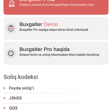
Elektron ekspert tizimi kengaytirilgan imkoniyatlar bilan
Buxgalter
Demo
Buxgalter Pro saytiga bepul demo‑kirish imkoniyati
Buxgalter Pro haqida
Ekspert tizimi va uning imkoniyatlari bilan batafsil tanishing
Soliq kodeksi
Foyda soligʻi
JShDS
QQS