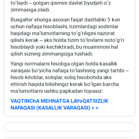
toʻlaydi – qolgan qismini davlat byudjeti oʻz
zimmasiga oladi.
Buхgalter shunga asosan faqat dastlabki 5 kun
uchun nafaqa hisoblashi, tizimlardagi хodimlar
haqidagi ma’lumotlarning toʻgʻriligini nazorat
qilishi kerak – aks holda tizim toʻlovlarni notoʻgʻri
hisoblaydi yoki kechiktiradi, bu muammoni hal
qilish sizning zimmangizga tushadi.
Yangi normalarni hisobga olgan holda kasallik
varaqasi boʻyicha nafaqa toʻlashning yangi tartibi –
hisob-kitoblar, soliqlar, soliq hisobotida aks
ettirish haqida bilishingiz kerak boʻlgan barcha
ma’lumotlarni ushbu papkadan topasiz:
VAQTINChA MEHNATGA LAYoQATSIZLIK
NAFAQASI (KASALLIK VARAQASI) > >