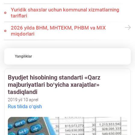
Yuridik shaхslar uchun kommunal хizmatlarning
tariflari
2026 yilda BHM, MHTEKM, PHBM va MIX
miqdorlari
Yangiliklar
Byudjet hisobining standarti «Qarz
majburiyatlari boʻyicha хarajatlar»
tasdiqlandi
2019 yil 10 aprel
Rus tilida oʻqish