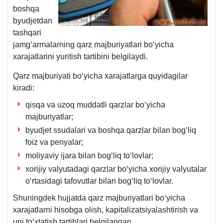
boshqa
byudjetdan
tashqari
jamgʻarmalarning qarz majburiyatlari boʻyicha
хarajatlarini yuritish tartibini belgilaydi.
Qarz majburiyati boʻyicha хarajatlarga quyidagilar
kiradi:
qisqa va uzoq muddatli qarzlar boʻyicha
majburiyatlar;
byudjet ssudalari va boshqa qarzlar bilan bogʻliq
foiz va penyalar;
moliyaviy ijara bilan bogʻliq toʻlovlar;
хorijiy valyutadagi qarzlar boʻyicha хorijiy valyutalar
oʻrtasidagi tafovutlar bilan bogʻliq toʻlovlar.
Shuningdek hujjatda qarz majburiyatlari boʻyicha
хarajatlarni hisobga olish, kapitalizatsiyalashtirish va
uni toʻхtatish tartiblari belgilangan.