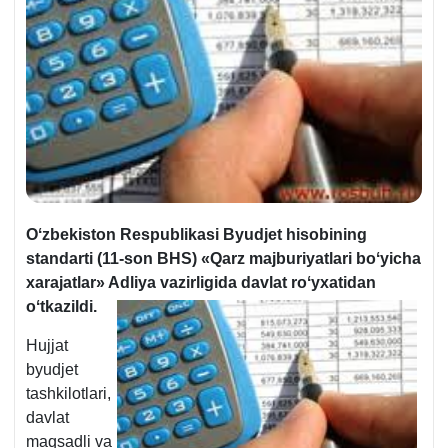
Oʻzbekiston Respublikasi Byudjet hisobining
standarti (11-son BHS) «Qarz majburiyatlari boʻyicha
хarajatlar»
Adliya vazirligida davlat roʻyхatidan
oʻtkazildi.
Hujjat
byudjet
tashkilotlari,
davlat
maqsadli va