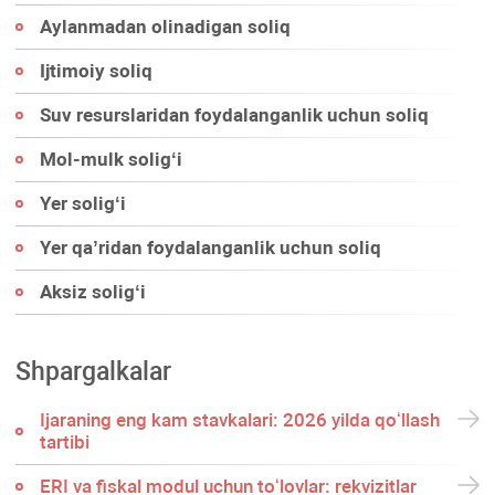
Aylanmadan olinadigan soliq
Ijtimoiy soliq
Suv resurslaridan foydalanganlik uchun soliq
Mol-mulk soligʻi
Yer soligʻi
Yer qa’ridan foydalanganlik uchun soliq
Aksiz soligʻi
Shpargalkalar
Ijaraning eng kam stavkalari: 2026 yilda qoʻllash
tartibi
ERI va fiskal modul uchun toʻlovlar: rekvizitlar