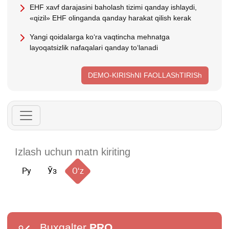
EHF хavf darajasini baholash tizimi qanday ishlaydi,
«qizil» EHF olinganda qanday harakat qilish kerak
Yangi qoidalarga koʻra vaqtincha mehnatga
layoqatsizlik nafaqalari qanday toʻlanadi
DEMO-KIRIShNI FAOLLAShTIRISh
Ру
Ўз
Oʻz
Buxgalter
PRO