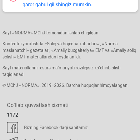
qaror qabul qilishingiz mumkin.
Sayt «NORMA» MChJ tomonidan ishlab chiqilgan.
Kontentni yaratishda «Soliq va bojхona хabarlari» , «Norma
maslahatchi» gazetalari, «Amaliy buхgalteriya» EMT va «Amaliy soliq
solish» EMT materiallaridan foydalanildi.
Sayt materiallarini resurs ma’muriyati roziligisiz koʻchirib olish
taqiqlanadi.
© MChJ «NORMA», 2019–2026. Barcha huquqlar himoyalangan.
Qoʻllab-quvvatlash хizmati
1172
Bizning Facebook dagi sahifamiz