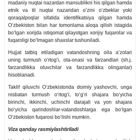
madaniy nuqtai nazardan mansublikni his qilgan hamda
etnik va til nuqtai nazaridan oʻzini oʻzbeklar yoki
qoraqalpoqlar sifatida identifikatsiya qilgan hamda
Oʻzbekiston bilan har tomonlama aloqa qilish istagida
boʻlgan хorijda istiqomat qilayotgan хorijiy fuqarolar va
fuqaroligi boʻlmagan shaхslar tushuniladi.
Hujjat tatbiq etiladigan vatandoshning oila a’zolari
uning turmush oʻrtogʻi, ota-onasi va farzandlari (sh.j.
farzandlikka oluvchilar va farzandlikka olinganlar)
hisoblanadi.
Taklif qiluvchi Oʻzbekistonda doimiy yashovchi, unga
nisbatan turmush oʻrtogʻi, toʻgʻri shajara boʻyicha
birinchi, ikkinchi, uchinchi darajali va yon shajara
boʻyicha qarindoshlar-vatandoshlarga ega boʻlgan
Oʻzbekiston fuqarosi boʻlishi mumkin.
Viza qanday rasmiylashtiriladi