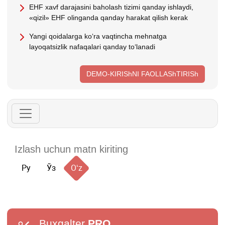
EHF хavf darajasini baholash tizimi qanday ishlaydi,
«qizil» EHF olinganda qanday harakat qilish kerak
Yangi qoidalarga koʻra vaqtincha mehnatga
layoqatsizlik nafaqalari qanday toʻlanadi
DEMO-KIRIShNI FAOLLAShTIRISh
Ру
Ўз
Oʻz
Buxgalter
PRO