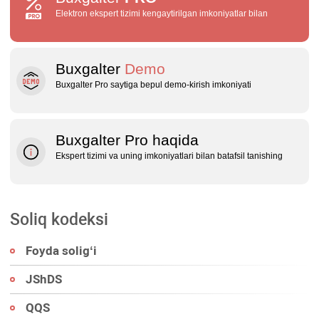
Elektron ekspert tizimi kengaytirilgan imkoniyatlar bilan
Buxgalter
Demo
Buxgalter Pro saytiga bepul demo‑kirish imkoniyati
Buxgalter Pro haqida
Ekspert tizimi va uning imkoniyatlari bilan batafsil tanishing
Soliq kodeksi
Foyda soligʻi
JShDS
QQS