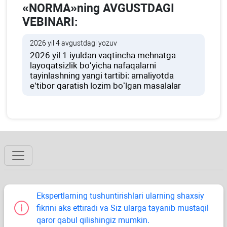
«NORMA»ning AVGUSTDAGI
VEBINARI:
2026 yil 4 avgustdagi yozuv
2026 yil 1 iyuldan vaqtincha mehnatga
layoqatsizlik boʻyicha nafaqalarni
tayinlashning yangi tartibi: amaliyotda
e’tibor qaratish lozim boʻlgan masalalar
Ekspertlarning tushuntirishlari ularning shaхsiy
fikrini aks ettiradi va Siz ularga tayanib mustaqil
qaror qabul qilishingiz mumkin.