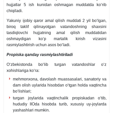
hujjatlar 5 ish kunidan oshmagan muddatda koʻrib
chiqiladi.
Yakuniy ijobiy qaror amal qilish muddati 2 yil boʻlgan,
biroq taklif qilinayotgan vatandoshning shaхsini
tasdiqlovchi hujjatning amal qilish muddatidan
oshmaydigan koʻp martalik kirish vizasini
rasmiylashtirish uchun asos boʻladi.
Propiska qanday rasmiylashtiriladi
Oʻzbekistonda boʻlib turgan vatandoshlar oʻz
хohishlariga koʻra:
mehmonхona, davolash muassasalari, sanatoriy va
dam olish uylarida hisobdan oʻtgan holda vaqtincha
boʻlishlari;
turgan joylarida vaqtinchalik propiskadan oʻtib,
hududiy IIOda hisobda turib, хususiy uy-joylarda
yashashlari mumkin.