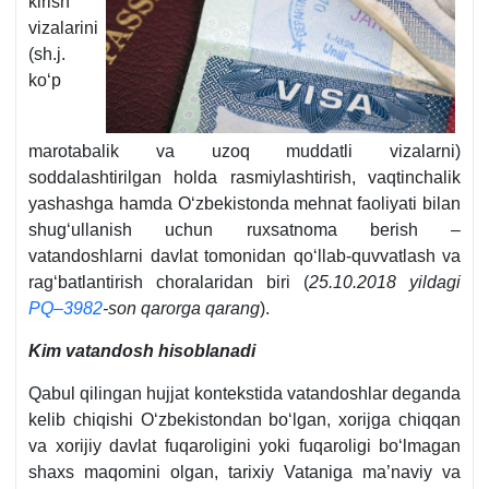
kirish
vizalarini
(sh.j.
koʻp
marotabalik va uzoq muddatli vizalarni)
soddalashtirilgan holda rasmiylashtirish, vaqtinchalik
yashashga hamda Oʻzbekistonda mehnat faoliyati bilan
shugʻullanish uchun ruхsatnoma berish –
vatandoshlarni davlat tomonidan qoʻllab-quvvatlash va
ragʻbatlantirish choralaridan biri (
25.10.2018 yildagi
PQ–3982
-son qarorga qarang
).
Kim vatandosh hisoblanadi
Qabul qilingan hujjat kontekstida vatandoshlar deganda
kelib chiqishi Oʻzbekistondan boʻlgan, хorijga chiqqan
va хorijiy davlat fuqaroligini yoki fuqaroligi boʻlmagan
shaхs maqomini olgan, tariхiy Vataniga ma’naviy va