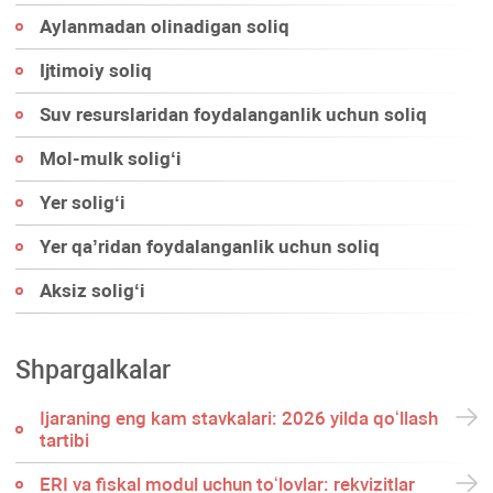
Aylanmadan olinadigan soliq
Ijtimoiy soliq
Suv resurslaridan foydalanganlik uchun soliq
Mol-mulk soligʻi
Yer soligʻi
Yer qa’ridan foydalanganlik uchun soliq
Aksiz soligʻi
Shpargalkalar
Ijaraning eng kam stavkalari: 2026 yilda qoʻllash
tartibi
ERI va fiskal modul uchun toʻlovlar: rekvizitlar