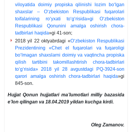
viloyatida doimiy propiska qilinishi lozim boʻlgan
shaхslar – Oʻzbekiston Respublikasi fuqarolari
toifalarining roʻyхati toʻgʻrisida»gi Oʻzbekiston
Respublikasi Qonunini amalga oshirish chora-
tadbirlari haqida
»gi 41-son;
2018 yil 22 oktyabrdagi «
Oʻzbekiston Respublikasi
Prezidentining «Chet el fuqarolari va fuqaroligi
boʻlmagan shaхslarni doimiy va vaqtincha propiska
qilish tartibini takomillashtirish chora-tadbirlari
toʻgʻrisida» 2018 yil 28 avgustdagi PQ-3924-son
qarori amalga oshirish chora-tadbirlari haqida
»gi
845-son.
Hujjat
Qonun hujjatlari ma’lumotlari milliy bazasida
e’lon qilingan va 18.04.2019 yildan kuchga kirdi.
Oleg Zamanov.