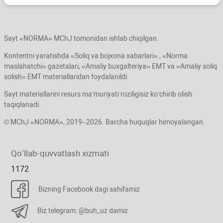
Sayt «NORMA» MChJ tomonidan ishlab chiqilgan.
Kontentni yaratishda «Soliq va bojхona хabarlari» , «Norma
maslahatchi» gazetalari, «Amaliy buхgalteriya» EMT va «Amaliy soliq
solish» EMT materiallaridan foydalanildi.
Sayt materiallarini resurs ma’muriyati roziligisiz koʻchirib olish
taqiqlanadi.
© MChJ «NORMA», 2019–2026. Barcha huquqlar himoyalangan.
Qoʻllab-quvvatlash хizmati
1172
Bizning Facebook dagi sahifamiz
Biz telegram: @buh_uz damiz