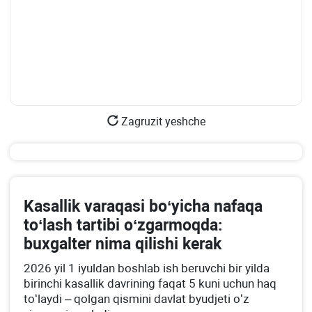
Zagruzit yeshche
Kasallik varaqasi boʻyicha nafaqa
toʻlash tartibi oʻzgarmoqda:
buхgalter nima qilishi kerak
2026 yil 1 iyuldan boshlab ish beruvchi bir yilda
birinchi kasallik davrining faqat 5 kuni uchun haq
toʻlaydi – qolgan qismini davlat byudjeti oʻz