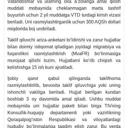
Vatandoshlar va ularning oila a’zolariga amal qilish
muddati mobaynida cheklanmagan marta tashrif
buyurish uchun 2 yil muddatga VTD turdagi kirish vizasi
beriladi. Uni rasmiylashtirganlik uchun 300 AQSh dollari
miqdorida boj undiriladi.
Taklif qiluvchi ariza-anketani toʻldirishi va zarur hujjatlar
bilan doimiy istiqomat qiladigan joyidagi migratsiya va
fuqarolikni rasmiylashtirish (MvaFR) boʻlinmasiga
murojaat qilishi lozim. Hujjatlarni koʻrib chiqish va
kelishishga 15 ish kuni ajratiladi.
Ijobiy qaror qabul qilinganda taklifnoma
rasmiylashtirilib, bevosita taklif qiluvchiga yoki uning
ishonchli vakiliga beriladi. Hujjat berilgan kundan
boshlab 3 oy davomida amal qiladi. Ushbu muddat
mobaynida uni hujjatlar paketi bilan birga TIVning
Konsullik-huquqiy departamenti yoki vazirlikning
Qoraqalpogʻiston Respublikasi va viloyatlardagi
hududiy boʻlinmalariga taqdim etish zarur. Bu yerda