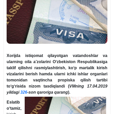
Xorijda istiqomat qilayotgan vatandoshlar va
ularning oila a’zolarini Oʻzbekiston Respublikasiga
taklif qilishni rasmiylashtirish, koʻp martalik kirish
vizalarini berish hamda ularni ichki ishlar organlari
tomonidan vaqtincha propiska qilish tartibi
toʻgʻrisida nizom tasdiqlandi (
VMning
17.04.2019
yildagi
326
-son qaroriga qarang
).
Eslatib
oʻtamiz,