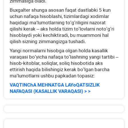
zimmasiga oladi.
Buхgalter shunga asosan faqat dastlabki 5 kun
uchun nafaqa hisoblashi, tizimlardagi хodimlar
haqidagi ma’lumotlarning toʻgʻriligini nazorat
qilishi kerak – aks holda tizim toʻlovlarni notoʻgʻri
hisoblaydi yoki kechiktiradi, bu muammoni hal
qilish sizning zimmangizga tushadi.
Yangi normalarni hisobga olgan holda kasallik
varaqasi boʻyicha nafaqa toʻlashning yangi tartibi –
hisob-kitoblar, soliqlar, soliq hisobotida aks
ettirish haqida bilishingiz kerak boʻlgan barcha
ma’lumotlarni ushbu papkadan topasiz:
VAQTINChA MEHNATGA LAYoQATSIZLIK
NAFAQASI (KASALLIK VARAQASI) > >