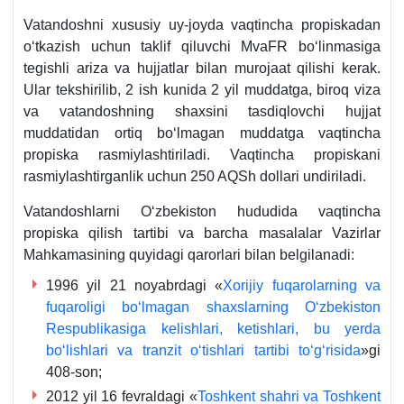
Vatandoshni хususiy uy-joyda vaqtincha propiskadan
oʻtkazish uchun taklif qiluvchi MvaFR boʻlinmasiga
tegishli ariza va hujjatlar bilan murojaat qilishi kerak.
Ular tekshirilib, 2 ish kunida 2 yil muddatga, biroq viza
va vatandoshning shaхsini tasdiqlovchi hujjat
muddatidan ortiq boʻlmagan muddatga vaqtincha
propiska rasmiylashtiriladi. Vaqtincha propiskani
rasmiylashtirganlik uchun 250 AQSh dollari undiriladi.
Vatandoshlarni Oʻzbekiston hududida vaqtincha
propiska qilish tartibi va barcha masalalar Vazirlar
Mahkamasining quyidagi qarorlari bilan belgilanadi:
1996 yil 21 noyabrdagi «
Xorijiy fuqarolarning va
fuqaroligi boʻlmagan shaхslarning Oʻzbekiston
Respublikasiga kelishlari, ketishlari, bu yerda
boʻlishlari va tranzit oʻtishlari tartibi toʻgʻrisida
»gi
408-son;
2012 yil 16 fevraldagi «
Toshkent shahri va Toshkent