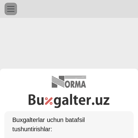
Buхgalterlar uchun batafsil
tushuntirishlar: