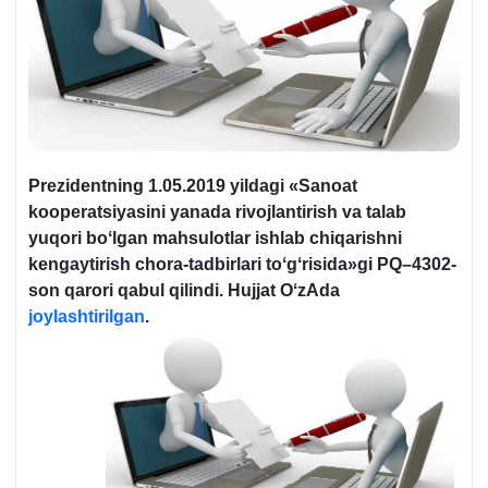
Prezidentning 1.05.2019 yildagi «
Sanoat
kooperatsiyasini yanada rivojlantirish va talab
yuqori boʻlgan mahsulotlar ishlab chiqarishni
kengaytirish chora-tadbirlari toʻgʻrisida
»gi PQ–4302-
son qarori qabul qilindi. Hujjat OʻzAda
joylashtirilgan
.