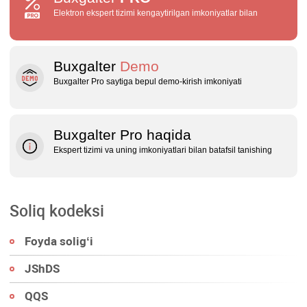
Elektron ekspert tizimi kengaytirilgan imkoniyatlar bilan
Buxgalter
Demo
Buxgalter Pro saytiga bepul demo‑kirish imkoniyati
Buxgalter Pro haqida
Ekspert tizimi va uning imkoniyatlari bilan batafsil tanishing
Soliq kodeksi
Foyda soligʻi
JShDS
QQS