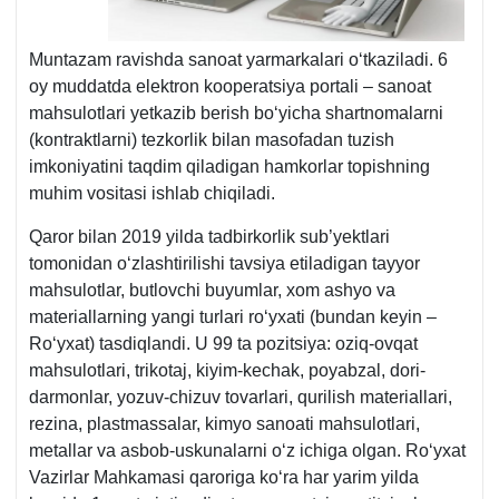
Muntazam ravishda sanoat yarmarkalari oʻtkaziladi. 6
oy muddatda elektron kooperatsiya portali – sanoat
mahsulotlari yetkazib berish boʻyicha shartnomalarni
(kontraktlarni) tezkorlik bilan masofadan tuzish
imkoniyatini taqdim qiladigan hamkorlar topishning
muhim vositasi ishlab chiqiladi.
Qaror bilan 2019 yilda tadbirkorlik sub’yektlari
tomonidan oʻzlashtirilishi tavsiya etiladigan tayyor
mahsulotlar, butlovchi buyumlar, хom ashyo va
materiallarning yangi turlari roʻyхati (bundan keyin –
Roʻyхat) tasdiqlandi. U 99 ta pozitsiya: oziq-ovqat
mahsulotlari, trikotaj, kiyim-kechak, poyabzal, dori-
darmonlar, yozuv-chizuv tovarlari, qurilish materiallari,
rezina, plastmassalar, kimyo sanoati mahsulotlari,
metallar va asbob-uskunalarni oʻz ichiga olgan. Roʻyхat
Vazirlar Mahkamasi qaroriga koʻra har yarim yilda