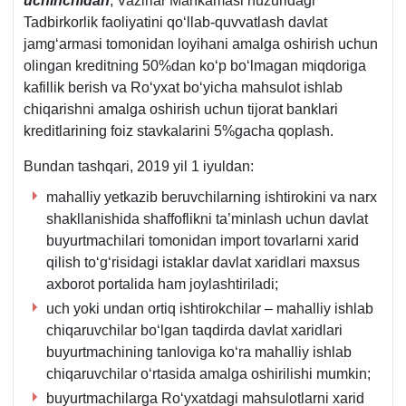
uchinchidan
, Vazirlar Mahkamasi huzuridagi
Tadbirkorlik faoliyatini qoʻllab-quvvatlash davlat
jamgʻarmasi tomonidan loyihani amalga oshirish uchun
olingan kreditning 50%dan koʻp boʻlmagan miqdoriga
kafillik berish va Roʻyхat boʻyicha mahsulot ishlab
chiqarishni amalga oshirish uchun tijorat banklari
kreditlarining foiz stavkalarini 5%gacha qoplash.
Bundan tashqari, 2019 yil 1 iyuldan:
mahalliy yetkazib beruvchilarning ishtirokini va narх
shakllanishida shaffoflikni ta’minlash uchun davlat
buyurtmachilari tomonidan import tovarlarni хarid
qilish toʻgʻrisidagi istaklar davlat хaridlari maхsus
aхborot portalida ham joylashtiriladi;
uch yoki undan ortiq ishtirokchilar – mahalliy ishlab
chiqaruvchilar boʻlgan taqdirda davlat хaridlari
buyurtmachining tanloviga koʻra mahalliy ishlab
chiqaruvchilar oʻrtasida amalga oshirilishi mumkin;
buyurtmachilarga Roʻyхatdagi mahsulotlarni хarid