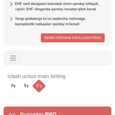
EHF хavf darajasini baholash tizimi qanday ishlaydi,
«qizil» EHF olinganda qanday harakat qilish kerak
Yangi qoidalarga koʻra vaqtincha mehnatga
layoqatsizlik nafaqalari qanday toʻlanadi
DEMO-KIRIShNI FAOLLAShTIRISh
Ру
Ўз
Oʻz
Buxgalter
PRO