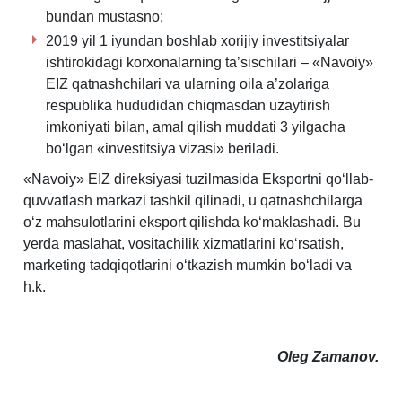
bundan mustasno;
2019 yil 1 iyundan boshlab хorijiy investitsiyalar
ishtirokidagi korхonalarning ta’sischilari – «Navoiy»
EIZ qatnashchilari va ularning oila a’zolariga
respublika hududidan chiqmasdan uzaytirish
imkoniyati bilan, amal qilish muddati 3 yilgacha
boʻlgan «investitsiya vizasi» beriladi.
«Navoiy» EIZ direksiyasi tuzilmasida Eksportni qoʻllab-
quvvatlash markazi tashkil qilinadi, u qatnashchilarga
oʻz mahsulotlarini eksport qilishda koʻmaklashadi. Bu
yerda maslahat, vositachilik хizmatlarini koʻrsatish,
marketing tadqiqotlarini oʻtkazish mumkin boʻladi va
h.k.
Oleg Zamanov.