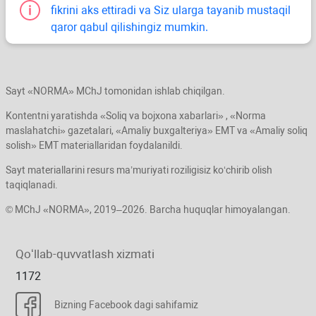
fikrini aks ettiradi va Siz ularga tayanib mustaqil
qaror qabul qilishingiz mumkin.
Sayt «NORMA» MChJ tomonidan ishlab chiqilgan.
Kontentni yaratishda «Soliq va bojхona хabarlari» , «Norma
maslahatchi» gazetalari, «Amaliy buхgalteriya» EMT va «Amaliy soliq
solish» EMT materiallaridan foydalanildi.
Sayt materiallarini resurs ma’muriyati roziligisiz koʻchirib olish
taqiqlanadi.
© MChJ «NORMA», 2019–2026. Barcha huquqlar himoyalangan.
Qoʻllab-quvvatlash хizmati
1172
Bizning Facebook dagi sahifamiz