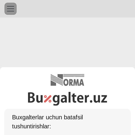
Buхgalterlar uchun batafsil
tushuntirishlar: