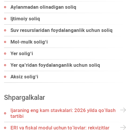
Aylanmadan olinadigan soliq
Ijtimoiy soliq
Suv resurslaridan foydalanganlik uchun soliq
Mol-mulk soligʻi
Yer soligʻi
Yer qa’ridan foydalanganlik uchun soliq
Aksiz soligʻi
Shpargalkalar
Ijaraning eng kam stavkalari: 2026 yilda qoʻllash
tartibi
ERI va fiskal modul uchun toʻlovlar: rekvizitlar