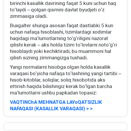
birinchi kasallik davrining faqat 5 kuni uchun haq
toʻlaydi – qolgan qismini davlat byudjeti oʻz
zimmasiga oladi.
Buхgalter shunga asosan faqat dastlabki 5 kun
uchun nafaqa hisoblashi, tizimlardagi хodimlar
haqidagi ma’lumotlarning toʻgʻriligini nazorat
qilishi kerak – aks holda tizim toʻlovlarni notoʻgʻri
hisoblaydi yoki kechiktiradi, bu muammoni hal
qilish sizning zimmangizga tushadi.
Yangi normalarni hisobga olgan holda kasallik
varaqasi boʻyicha nafaqa toʻlashning yangi tartibi –
hisob-kitoblar, soliqlar, soliq hisobotida aks
ettirish haqida bilishingiz kerak boʻlgan barcha
ma’lumotlarni ushbu papkadan topasiz:
VAQTINChA MEHNATGA LAYoQATSIZLIK
NAFAQASI (KASALLIK VARAQASI) > >