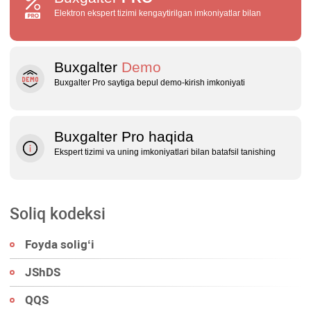
Elektron ekspert tizimi kengaytirilgan imkoniyatlar bilan
Buxgalter
Demo
Buxgalter Pro saytiga bepul demo‑kirish imkoniyati
Buxgalter Pro haqida
Ekspert tizimi va uning imkoniyatlari bilan batafsil tanishing
Soliq kodeksi
Foyda soligʻi
JShDS
QQS