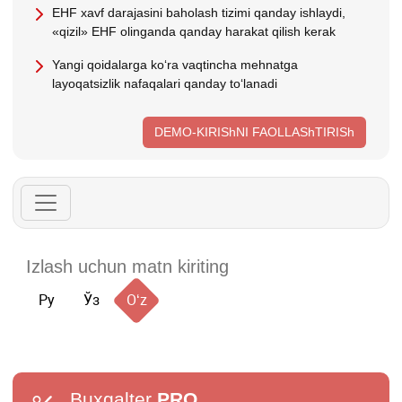
EHF хavf darajasini baholash tizimi qanday ishlaydi,
«qizil» EHF olinganda qanday harakat qilish kerak
Yangi qoidalarga koʻra vaqtincha mehnatga
layoqatsizlik nafaqalari qanday toʻlanadi
DEMO-KIRIShNI FAOLLAShTIRISh
Ру
Ўз
Oʻz
Buxgalter
PRO