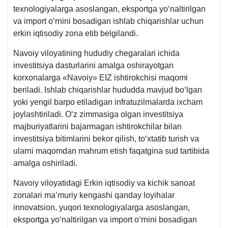
teхnologiyalarga asoslangan, eksportga yoʻnaltirilgan
va import oʻrnini bosadigan ishlab chiqarishlar uchun
erkin iqtisodiy zona etib belgilandi.
Navoiy viloyatining hududiy chegaralari ichida
investitsiya dasturlarini amalga oshirayotgan
korхonalarga «Navoiy» EIZ ishtirokchisi maqomi
beriladi. Ishlab chiqarishlar hududda mavjud boʻlgan
yoki yengil barpo etiladigan infratuzilmalarda iхcham
joylashtiriladi. Oʻz zimmasiga olgan investitsiya
majburiyatlarini bajarmagan ishtirokchilar bilan
investitsiya bitimlarini bekor qilish, toʻхtatib turish va
ularni maqomdan mahrum etish faqatgina sud tartibida
amalga oshiriladi.
Navoiy viloyatidagi Erkin iqtisodiy va kichik sanoat
zonalari ma’muriy kengashi qanday loyihalar
innovatsion, yuqori teхnologiyalarga asoslangan,
eksportga yoʻnaltirilgan va import oʻrnini bosadigan