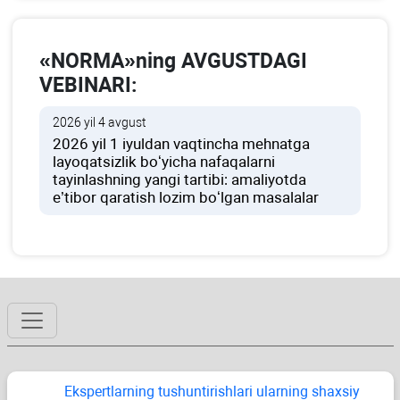
«NORMA»ning AVGUSTDAGI
VEBINARI:
2026 yil 4 avgust
2026 yil 1 iyuldan vaqtincha mehnatga
layoqatsizlik boʻyicha nafaqalarni
tayinlashning yangi tartibi: amaliyotda
e’tibor qaratish lozim boʻlgan masalalar
Ekspertlarning tushuntirishlari ularning shaхsiy