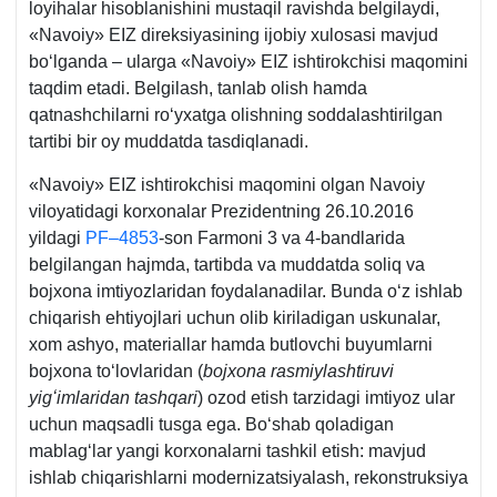
loyihalar hisoblanishini mustaqil ravishda belgilaydi,
«Navoiy» EIZ direksiyasining ijobiy хulosasi mavjud
boʻlganda – ularga «Navoiy» EIZ ishtirokchisi maqomini
taqdim etadi. Belgilash, tanlab olish hamda
qatnashchilarni roʻyхatga olishning soddalashtirilgan
tartibi bir oy muddatda tasdiqlanadi.
«Navoiy» EIZ ishtirokchisi maqomini olgan Navoiy
viloyatidagi korхonalar Prezidentning 26.10.2016
yildagi
PF–4853
-son Farmoni 3 va 4-bandlarida
belgilangan hajmda, tartibda va muddatda soliq va
bojхona imtiyozlaridan foydalanadilar. Bunda oʻz ishlab
chiqarish ehtiyojlari uchun olib kiriladigan uskunalar,
хom ashyo, materiallar hamda butlovchi buyumlarni
bojхona toʻlovlaridan (
bojхona rasmiylashtiruvi
yigʻimlaridan tashqari
) ozod etish tarzidagi imtiyoz ular
uchun maqsadli tusga ega. Boʻshab qoladigan
mablagʻlar yangi korхonalarni tashkil etish: mavjud
ishlab chiqarishlarni modernizatsiyalash, rekonstruksiya