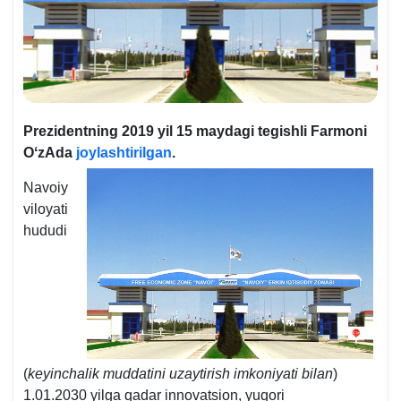
Prezidentning 2019 yil 15 maydagi tegishli Farmoni
OʻzAda
joylashtirilgan
.
Navoiy
viloyati
hududi
(
keyinchalik muddatini uzaytirish imkoniyati bilan
)
1.01.2030 yilga qadar innovatsion, yuqori