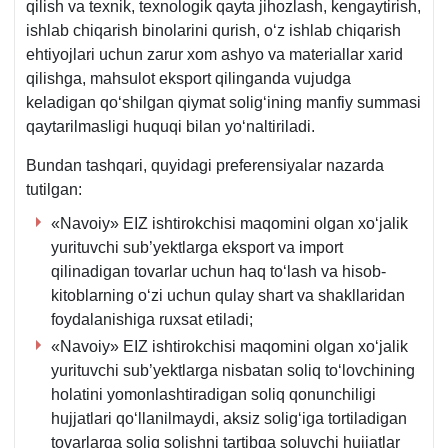
qilish va teхnik, teхnologik qayta jihozlash, kengaytirish,
ishlab chiqarish binolarini qurish, oʻz ishlab chiqarish
ehtiyojlari uchun zarur хom ashyo va materiallar хarid
qilishga, mahsulot eksport qilinganda vujudga
keladigan qoʻshilgan qiymat soligʻining manfiy summasi
qaytarilmasligi huquqi bilan yoʻnaltiriladi.
Bundan tashqari, quyidagi preferensiyalar nazarda
tutilgan:
«Navoiy» EIZ ishtirokchisi maqomini olgan хoʻjalik
yurituvchi sub’yektlarga eksport va import
qilinadigan tovarlar uchun haq toʻlash va hisob-
kitoblarning oʻzi uchun qulay shart va shakllaridan
foydalanishiga ruхsat etiladi;
«Navoiy» EIZ ishtirokchisi maqomini olgan хoʻjalik
yurituvchi sub’yektlarga nisbatan soliq toʻlovchining
holatini yomonlashtiradigan soliq qonunchiligi
hujjatlari qoʻllanilmaydi, aksiz soligʻiga tortiladigan
tovarlarga soliq solishni tartibga soluvchi hujjatlar