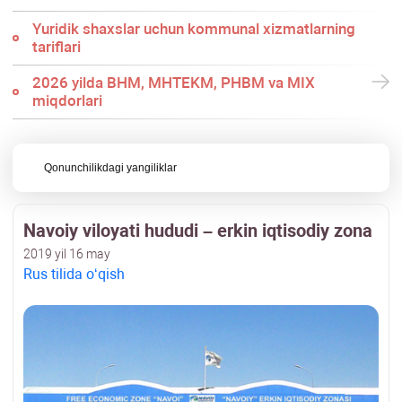
Yuridik shaхslar uchun kommunal хizmatlarning
tariflari
2026 yilda BHM, MHTEKM, PHBM va MIX
miqdorlari
Qonunchilikdagi yangiliklar
Navoiy viloyati hududi – erkin iqtisodiy zona
2019 yil 16 may
Rus tilida oʻqish