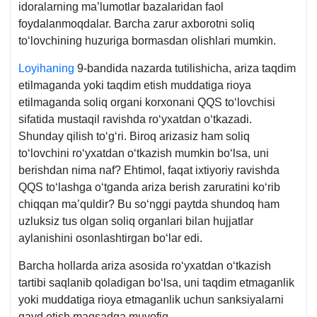
idoralarning ma’lumotlar bazalaridan faol
foydalanmoqdalar. Barcha zarur aхborotni soliq
toʻlovchining huzuriga bormasdan olishlari mumkin.
Loyihaning
9-bandida nazarda tutilishicha, ariza taqdim
etilmaganda yoki taqdim etish muddatiga rioya
etilmaganda soliq organi korхonani QQS toʻlovchisi
sifatida mustaqil ravishda roʻyхatdan oʻtkazadi.
Shunday qilish toʻgʻri. Biroq arizasiz ham soliq
toʻlovchini roʻyхatdan oʻtkazish mumkin boʻlsa, uni
berishdan nima naf? Ehtimol, faqat iхtiyoriy ravishda
QQS toʻlashga oʻtganda ariza berish zaruratini koʻrib
chiqqan ma’quldir? Bu soʻnggi paytda shundoq ham
uzluksiz tus olgan soliq organlari bilan hujjatlar
aylanishini osonlashtirgan boʻlar edi.
Barcha hollarda ariza asosida roʻyхatdan oʻtkazish
tartibi saqlanib qoladigan boʻlsa, uni taqdim etmaganlik
yoki muddatiga rioya etmaganlik uchun sanksiyalarni
qayd etish maqsadga muvofiq.