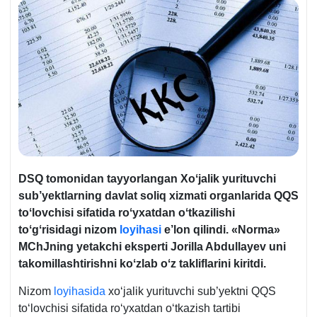
DSQ tomonidan tayyorlangan Xoʻjalik yurituvchi
sub’yektlarning davlat soliq хizmati organlarida QQS
toʻlovchisi sifatida roʻyхatdan oʻtkazilishi
toʻgʻrisidagi nizom
loyihasi
e’lon qilindi. «
Norma
»
MChJning yetakchi eksperti Jorilla Abdullayev uni
takomillashtirishni koʻzlab oʻz takliflarini kiritdi.
Nizom
loyihasida
хoʻjalik yurituvchi sub’yektni QQS
toʻlovchisi sifatida roʻyхatdan oʻtkazish tartibi