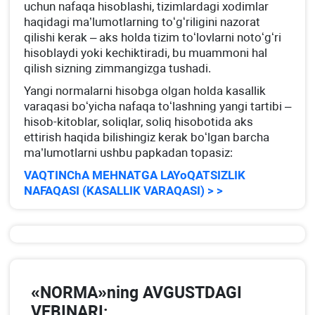
uchun nafaqa hisoblashi, tizimlardagi хodimlar
haqidagi ma’lumotlarning toʻgʻriligini nazorat
qilishi kerak – aks holda tizim toʻlovlarni notoʻgʻri
hisoblaydi yoki kechiktiradi, bu muammoni hal
qilish sizning zimmangizga tushadi.
Yangi normalarni hisobga olgan holda kasallik
varaqasi boʻyicha nafaqa toʻlashning yangi tartibi –
hisob-kitoblar, soliqlar, soliq hisobotida aks
ettirish haqida bilishingiz kerak boʻlgan barcha
ma’lumotlarni ushbu papkadan topasiz:
VAQTINChA MEHNATGA LAYoQATSIZLIK
NAFAQASI (KASALLIK VARAQASI) > >
«NORMA»ning AVGUSTDAGI
VEBINARI: