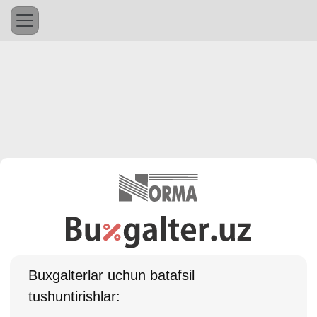
Buхgalterlar uchun batafsil
tushuntirishlar: