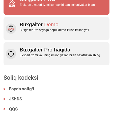
Elektron ekspert tizimi kengaytirilgan imkoniyatlar bilan
Buxgalter
Demo
Buxgalter Pro saytiga bepul demo‑kirish imkoniyati
Buxgalter Pro haqida
Ekspert tizimi va uning imkoniyatlari bilan batafsil tanishing
Soliq kodeksi
Foyda soligʻi
JShDS
QQS