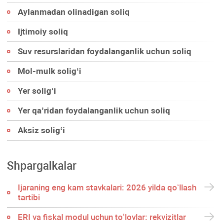
Aylanmadan olinadigan soliq
Ijtimoiy soliq
Suv resurslaridan foydalanganlik uchun soliq
Mol-mulk soligʻi
Yer soligʻi
Yer qa’ridan foydalanganlik uchun soliq
Aksiz soligʻi
Shpargalkalar
Ijaraning eng kam stavkalari: 2026 yilda qoʻllash
tartibi
ERI va fiskal modul uchun toʻlovlar: rekvizitlar