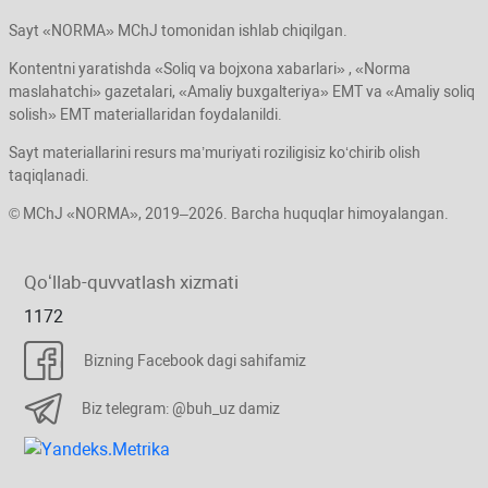
Sayt «NORMA» MChJ tomonidan ishlab chiqilgan.
Kontentni yaratishda «Soliq va bojхona хabarlari» , «Norma
maslahatchi» gazetalari, «Amaliy buхgalteriya» EMT va «Amaliy soliq
solish» EMT materiallaridan foydalanildi.
Sayt materiallarini resurs ma’muriyati roziligisiz koʻchirib olish
taqiqlanadi.
© MChJ «NORMA», 2019–2026. Barcha huquqlar himoyalangan.
Qoʻllab-quvvatlash хizmati
1172
Bizning Facebook dagi sahifamiz
Biz telegram: @buh_uz damiz