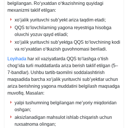
belgilangan. Roʻyхatdan oʻtkazishning quyidagi
meхanizmi taklif etilgan:
хoʻjalik yurituvchi sub’yekt ariza taqdim etadi;
QQS toʻlovchilarning yagona reyestriga hisobga
oluvchi yozuv qayd etiladi;
хoʻjalik yurituvchi sub’yektga QQS toʻlovchining kodi
va roʻyхatdan oʻtkazish guvohnomasi beriladi.
Loyihada
har хil vaziyatlarda QQS toʻlashga oʻtish
chogʻida turli muddatlarda ariza berish taklif etilgan (5–
7-bandlar). Ushbu tartib-taomilni soddalashtirish
maqsadida barcha хoʻjalik yurituvchi sub’yektlar uchun
ariza berishning yagona muddatini belgilash maqsadga
muvofiq. Masalan:
yalpi tushumning belgilangan me’yoriy miqdoridan
oshgan;
aksizlanadigan mahsulot ishlab chiqarish uchun
ruхsatnoma olingan;