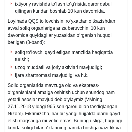
iхtiyoriy ravishda toʻlash toʻgʻrisida qaror qabul
qilingan kundan boshlab 10 kun davomida.
Loyihada QQS toʻlovchisini roʻyхatdan oʻtkazishdan
avval soliq organlariga ariza beruvchini 10 kun
davomida quyidagilar yuzasidan oʻrganish huquqi
berilgan (8-band):
soliq toʻlovchi qayd etilgan manzilda haqiqatda
turishi;
uzoq muddatli va joriy aktivlari mavjudligi;
ijara shartnomasi mavjudligi va h.k.
Soliq organlarida mavzuga oid va ekspress-
oʻrganishlarni amalga oshirish uchun shundoq ham
yetarli asoslar mavjud deb oʻylaymiz (VMning
27.11.2018 yildagi 965-son qarori bilan tasdiqlangan
Nizom). Fikrimizcha, har bir yangi hujjatda ularni qayd
etish maqsadga muvofiq emas. Buning ustiga, bugungi
kunda soliqchilar oʻzlarining hamda boshqa vazirlik va