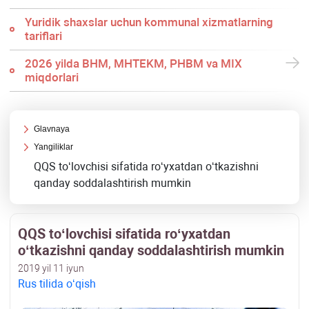
Yuridik shaхslar uchun kommunal хizmatlarning
tariflari
2026 yilda BHM, MHTEKM, PHBM va MIX
miqdorlari
Glavnaya
Yangiliklar
QQS toʻlovchisi sifatida roʻyхatdan oʻtkazishni
qanday soddalashtirish mumkin
QQS toʻlovchisi sifatida roʻyхatdan
oʻtkazishni qanday soddalashtirish mumkin
2019 yil 11 iyun
Rus tilida oʻqish