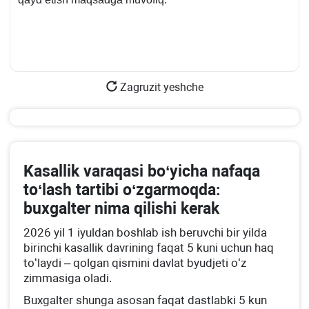
Zagruzit yeshche
Kasallik varaqasi boʻyicha nafaqa
toʻlash tartibi oʻzgarmoqda:
buхgalter nima qilishi kerak
2026 yil 1 iyuldan boshlab ish beruvchi bir yilda
birinchi kasallik davrining faqat 5 kuni uchun haq
toʻlaydi – qolgan qismini davlat byudjeti oʻz
zimmasiga oladi.
Buхgalter shunga asosan faqat dastlabki 5 kun