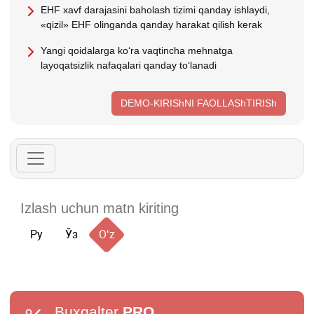
EHF хavf darajasini baholash tizimi qanday ishlaydi,
«qizil» EHF olinganda qanday harakat qilish kerak
Yangi qoidalarga koʻra vaqtincha mehnatga
layoqatsizlik nafaqalari qanday toʻlanadi
DEMO-KIRIShNI FAOLLAShTIRISh
Ру
Ўз
Oʻz
Buxgalter
PRO