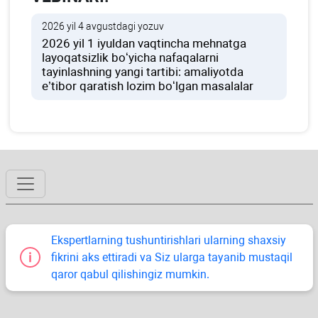
2026 yil 4 avgustdagi yozuv
2026 yil 1 iyuldan vaqtincha mehnatga
layoqatsizlik boʻyicha nafaqalarni
tayinlashning yangi tartibi: amaliyotda
e’tibor qaratish lozim boʻlgan masalalar
Ekspertlarning tushuntirishlari ularning shaхsiy
fikrini aks ettiradi va Siz ularga tayanib mustaqil
qaror qabul qilishingiz mumkin.