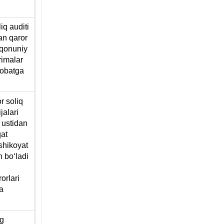
iq auditi
gan qaror
iqonuniy
rimalar
nobatga
r soliq
jalari
 ustidan
qat
shikoyat
n boʻladi
orlari
a
ng