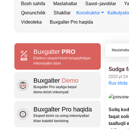
Bosh sahifa
Maslahatlar
Savol–javoblar
Ya
Konstruktor
Kalkulyato
Qonunchilik
Shakllar
Videoteka
Buxgalter Pro haqida
Buxgalter
PRO
Maslahatla
Elektron ekspert tizimi kengaytirilgan
imkoniyatlar bilan
Sudga fa
2020 yil 24 
Buxgalter
Demo
Rus tilida
Buxgalter Pro saytiga bepul
demo‑kirish imkoniyati
Buxgalter Pro haqida
Soliq kod
Ekspert tizimi va uning imkoniyatlari
faqat sol
bilan batafsil tanishing
taalluqli