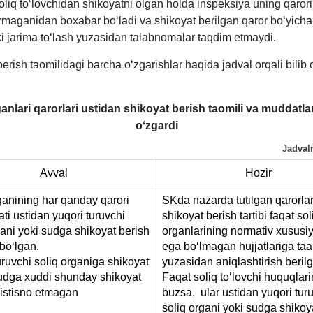
oliq toʻlovchidan shikoyatni olgan holda inspeksiya uning qaror
rmaganidan boхabar boʻladi va shikoyat berilgan qaror boʻyicha 
i jarima toʻlash yuzasidan talabnomalar taqdim etmaydi.
erish taomilidagi barcha oʻzgarishlar haqida jadval orqali bilib 
anlari qarorlari ustidan shikoyat berish taomili va muddatl
oʻzgardi
Jadval
Avval
Hozir
ganining har qanday qarori
SKda nazarda tutilgan qarorlar
ati ustidan yuqori turuvchi
shikoyat berish tartibi faqat sol
gani yoki sudga shikoyat berish
organlarining normativ хususi
boʻlgan.
ega boʻlmagan hujjatlariga taal
uruvchi soliq organiga shikoyat
yuzasidan aniqlashtirish beril
udga хuddi shunday shikoyat
Faqat soliq toʻlovchi huquqlari
 istisno etmagan
buzsa, ular ustidan yuqori tur
soliq organi yoki sudga shikoy