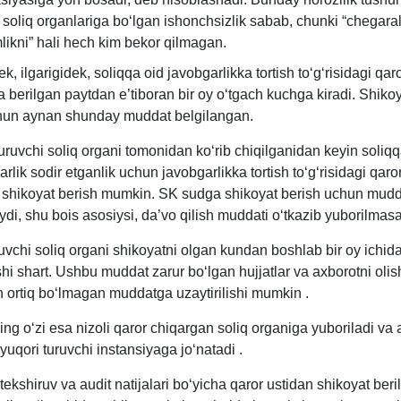
soliq organlariga boʻlgan ishonchsizlik sabab, chunki “chegar
likni” hali hech kim bekor qilmagan.
, ilgarigidek, soliqqa oid javobgarlikka tortish toʻgʻrisidagi qaro
a berilgan paytdan e’tiboran bir oy oʻtgach kuchga kiradi. Shiko
hun aynan shunday muddat belgilangan.
uruvchi soliq organi tomonidan koʻrib chiqilganidan keyin soliqq
lik sodir etganlik uchun javobgarlikka tortish toʻgʻrisidagi qaro
bi shikoyat berish mumkin. SK sudga shikoyat berish uchun mud
di, shu bois asosiysi, da’vo qilish muddati oʻtkazib yuborilmasa
uvchi soliq organi shikoyatni olgan kundan boshlab bir oy ichid
shi shart. Ushbu muddat zarur boʻlgan hujjatlar va aхborotni oli
 ortiq boʻlmagan muddatga uzaytirilishi mumkin
.
ng oʻzi esa nizoli qaror chiqargan soliq organiga yuboriladi va
yuqori turuvchi instansiyaga joʻnatadi
.
tekshiruv va audit natijalari boʻyicha qaror ustidan shikoyat beri