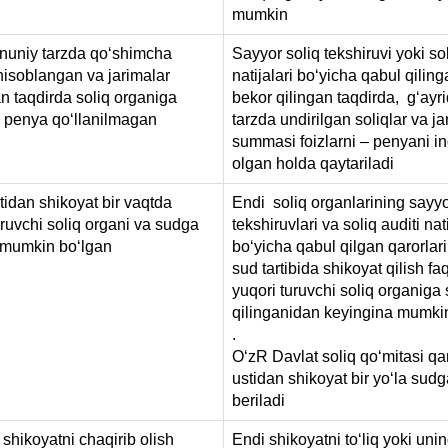
mumkin
nuniy tarzda qoʻshimcha
Sayyor soliq tekshiruvi yoki sol
 hisoblangan va jarimalar
natijalari boʻyicha qabul qilin
an taqdirda soliq organiga
bekor qilingan taqdirda, gʻayr
 penya qoʻllanilmagan
tarzda undirilgan soliqlar va ja
summasi foizlarni – penyani i
olgan holda qaytariladi
tidan shikoyat bir vaqtda
Endi soliq organlarining sayyo
uruvchi soliq organi va sudga
tekshiruvlari va soliq auditi nati
i mumkin boʻlgan
boʻyicha qabul qilgan qarorlari
sud tartibida shikoyat qilish fa
yuqori turuvchi soliq organiga 
qilinganidan keyingina mumki
.
OʻzR Davlat soliq qoʻmitasi qar
ustidan shikoyat bir yoʻla sudg
beriladi
 shikoyatni chaqirib olish
Endi shikoyatni toʻliq yoki uni