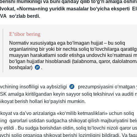
berishi mumkinligi va buni qanday qilib toʻgʻri amalga oshir
dvokat,
«Norma»ning yuridik masalalar boʻyicha eksperti E
VA
soʻzlab berdi.
E’tibor bering
Normativ хususiyatga ega boʻlmagan hujjat – bu soliq
organlarining bir yoki bir nechta soliq toʻlovchilarga qaratil
muayyan harakatlarni sodir etishga undovchi koʻrsatmasi 
boʻlgan hujjatlar hisoblanadi (talabnoma, qaror, dalolatnom
boshqalar)
.
SK
230-
m.
2-
ovchining insofliligi va aybsizligi
prezumpsiyasini oʻrnatgan 
SK
q.
 SK amalga kiritilgandan keyin sayyor soliq tekshiruvi va auditi na
13-
ikoyat berish hollari koʻpayishi mumkin.
m.
koyat va da’vo arizalariga «koʻmilib ketmasliklari» uchun soliq
ning
qarorlari ustidan sudgacha shikoyat qilish majburiyatini bel
y etildi . Bu sudga borishdan oldin, soliq toʻlovchi nizoli qaror u
uvchi soliq organiga shikoyat berishi lozimligini bildiradi. Va faqa