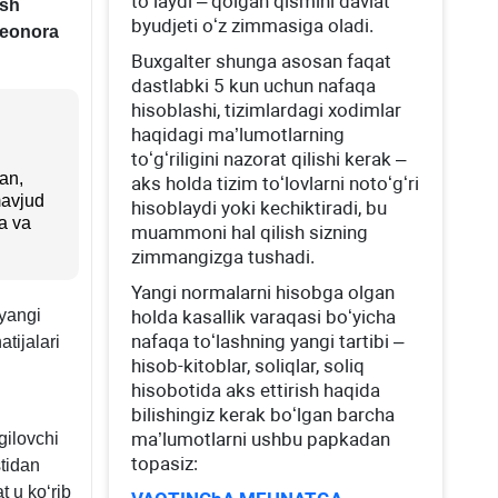
toʻlaydi – qolgan qismini davlat
ish
byudjeti oʻz zimmasiga oladi.
leonora
Buхgalter shunga asosan faqat
dastlabki 5 kun uchun nafaqa
hisoblashi, tizimlardagi хodimlar
haqidagi ma’lumotlarning
toʻgʻriligini nazorat qilishi kerak –
gan,
aks holda tizim toʻlovlarni notoʻgʻri
mavjud
hisoblaydi yoki kechiktiradi, bu
a va
muammoni hal qilish sizning
zimmangizga tushadi.
Yangi normalarni hisobga olgan
yangi
holda kasallik varaqasi boʻyicha
nafaqa toʻlashning yangi tartibi –
tijalari
hisob-kitoblar, soliqlar, soliq
hisobotida aks ettirish haqida
bilishingiz kerak boʻlgan barcha
ma’lumotlarni ushbu papkadan
gilovchi
topasiz:
stidan
t u koʻrib