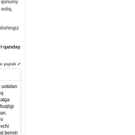
i qonuniy
soliq,
olishingiz
ari qanday
ni yoyish ⤢
 ustidan
iq
yatga
luqligi
gan.
ni
uvchi
at berish