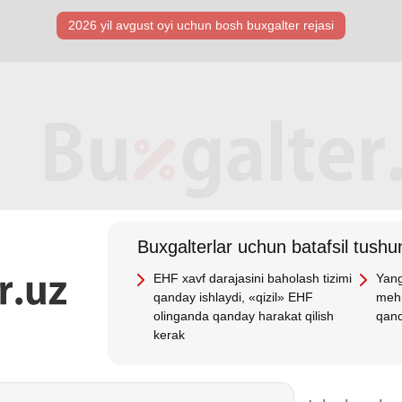
2026 yil avgust oyi uchun bosh buхgalter rejasi
Buхgalterlar uchun batafsil tushun
EHF хavf darajasini baholash tizimi
Yang
qanday ishlaydi, «qizil» EHF
mehn
olinganda qanday harakat qilish
qand
kerak