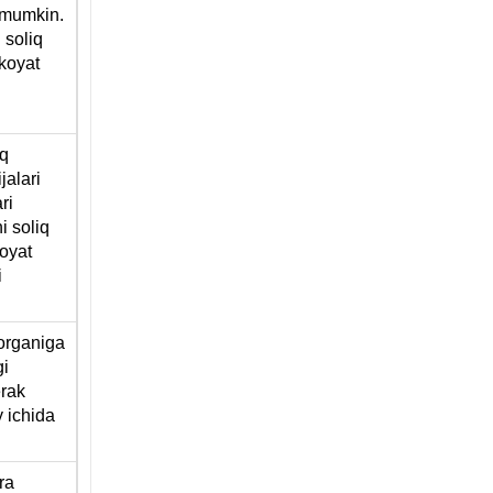
h mumkin.
 soliq
ikoyat
iq
jalari
ri
i soliq
koyat
i
 organiga
gi
erak
y ichida
ra