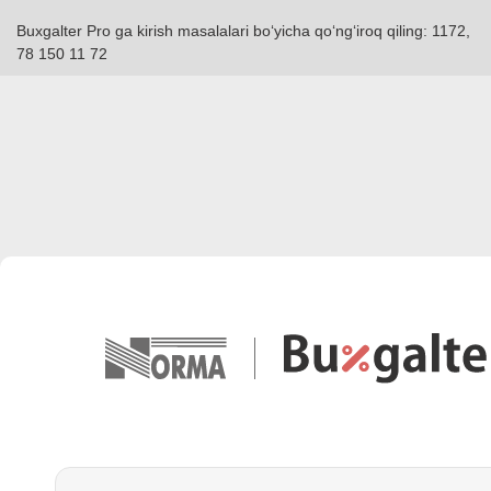
Buxgalter Pro ga kirish masalalari boʻyicha qoʻngʻiroq qiling: 1172,
78 150 11 72