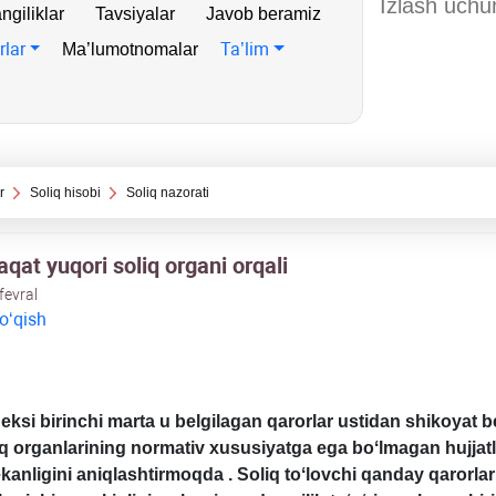
ngiliklar
Tavsiyalar
Javob beramiz
rlar
Ta’lim
Ma’lumotnomalar
r
Soliq hisobi
Soliq nazorati
qat yuqori soliq organi orqali
fevral
 oʻqish
eksi birinchi marta u belgilagan qarorlar ustidan shikoyat b
iq organlarining normativ хususiyatga ega boʻlmagan hujjatl
 ekanligini aniqlashtirmoqda
. Soliq toʻlovchi qanday qarorla