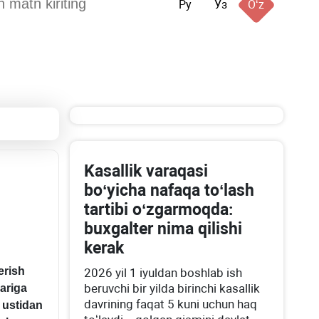
Ру
Ўз
Oʻz
Kasallik varaqasi
boʻyicha nafaqa toʻlash
tartibi oʻzgarmoqda:
buхgalter nima qilishi
kerak
erish
2026 yil 1 iyuldan boshlab ish
beruvchi bir yilda birinchi kasallik
ariga
davrining faqat 5 kuni uchun haq
r ustidan