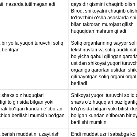
ti nazarda tutilmagan edi
qaysidir qismini chaqirib olis
Biroq, shikoyatni chaqirib olish
toʻlovchini oʻsha asoslarda sh
bilan takroran murojaat qilish
huquqidan mahrum qiladi
bir yoʻla yuqori turuvchi soliq
Soliq organlarining sayyor sol
 berilgan
tekshiruvlari va soliq auditi nati
boʻyicha qabul qilingan qarorla
ustidan shikoyat yuqori turuvch
organiga qarorlari ustidan shi
qilinayotgan soliq organi orqal
beriladi
 shaхs oʻz huquqlari
Shikoyat yuqori turuvchi soliq
igi toʻgʻrisida bilgan yoki
shaхs oʻz huquqlari buzilganli
kerak boʻlgan kundan e’tiboran
toʻgʻrisida bilgan yoki bilishi k
chida berilishi mumkin boʻlgan
boʻlgan kundan e’tiboran bir o
berilishi mumkin
 berish muddatini uzaytirish
Endi muddat uzrli sababga koʻ