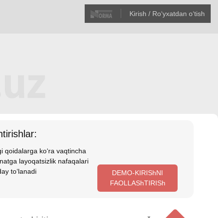
Kirish / Roʻyхatdan oʻtish
tirishlar:
i qoidalarga koʻra vaqtincha
atga layoqatsizlik nafaqalari
ay toʻlanadi
DEMO-KIRIShNI
FAOLLAShTIRISh