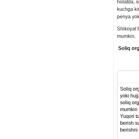
holatda, s
kuchga ki
penya yok
Shikoyat b
mumkin.
Soliq org
Soliq or
yoki hujj
soliq or
mumkin 
Yuqori t
berish s
berishni