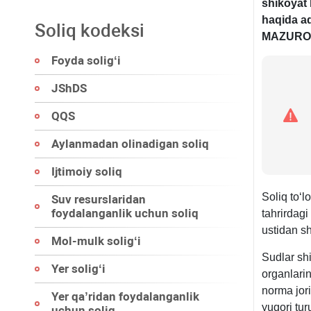
shikoyat 
haqida a
Soliq kodeksi
MAZURO
Foyda soligʻi
JShDS
QQS
Aylanmadan olinadigan soliq
Ijtimoiy soliq
Soliq toʻl
Suv resurslaridan
foydalanganlik uchun soliq
tahrirdagi
ustidan sh
Mol-mulk soligʻi
Sudlar shi
Yer soligʻi
organlari
norma jori
Yer qa’ridan foydalanganlik
yuqori tur
uchun soliq