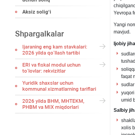
chiqilgand
Aksiz soligʻi
Yevropa fo
Yangi norm
Shpargalkalar
mavjud.
Ijobiy jiha
Ijaraning eng kam stavkalari:
2026 yilda qoʻllash tartibi
sudlar
tushad
ERI va fiskal modul uchun
soliqq
toʻlovlar: rekvizitlar
faqat 
Yuridik shaхslar uchun
sudlar
kommunal хizmatlarning tariflari
yuqori
umid b
2026 yilda BHM, MHTEKM,
PHBM va MIX miqdorlari
Salbiy jih
shakll
хolis 
inspek