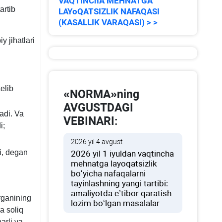
VAQTINChA MEHNATGA
artib
LAYoQATSIZLIK NAFAQASI
(KASALLIK VARAQASI) > >
 jihatlari
elib
«NORMA»ning
AVGUSTDAGI
ladi. Va
VEBINARI:
i;
2026 yil 4 avgust
di, degan
2026 yil 1 iyuldan vaqtincha
mehnatga layoqatsizlik
boʻyicha nafaqalarni
tayinlashning yangi tartibi:
amaliyotda e’tibor qaratish
organining
lozim boʻlgan masalalar
a soliq
arli va