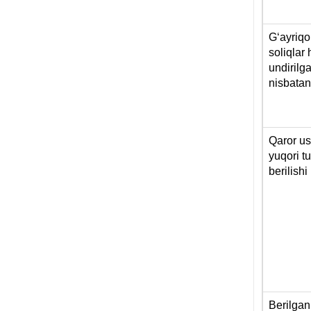
Gʻayriqo
soliqlar
undirilg
nisbatan
Qaror us
yuqori t
berilish
Berilgan