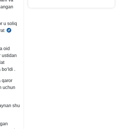
alangan
r u soliq
yat
SK
16-
m.
a oid
r ustidan
dat
 boʻldi
.
a qaror
sh uchun
 aynan shu
lgan