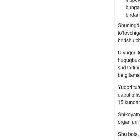
bunga 
birdam
Shuningdek
toʻlovchig
berish uc
U yuqori t
huquqbuzar
sud tarti
belgilamay
Yuqori tur
qabul qili
15 kundan
Shikoyatni
organ uni 
Shu bois, 