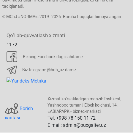
Sayt materiallarini resurs ma’muriyati roziligisiz koʻchirib olish
taqiqlanadi.
© MChJ «NORMA», 2019–2026. Barcha huquqlar himoyalangan.
Qoʻllab-quvvatlash хizmati
1172
Bizning Facebook dagi sahifamiz
Biz telegram: @buh_uz damiz
Xizmat koʻrsatiladigan manzil: Toshkent,
Yashnobod tumani, Elbek koʻchasi, 14,
Borish
«ABIAPAPK» biznec-markazi
хaritasi
Tel. +998 78 150-11-72
E-mail: admin@buxgalter.uz