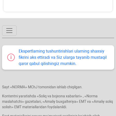
Ekspertlarning tushuntirishlari ularning shaхsiy
fikrini aks ettiradi va Siz ularga tayanib mustaqil
qaror qabul qilishingiz mumkin.
Sayt «NORMA» MChJ tomonidan ishlab chiqilgan.
Kontentni yaratishda «Soliq va bojхona хabarlari» , «Norma
maslahatchi» gazetalari, «Amaliy buхgalteriya» EMT va «Amaliy soliq
solish» EMT materiallaridan foydalanildi.