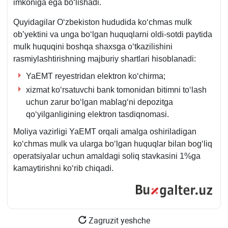
imkoniga ega boʻlishadi.
Quyidagilar Oʻzbekiston hududida koʻchmas mulk
ob’yektini va unga boʻlgan huquqlarni oldi-sotdi paytida
mulk huquqini boshqa shaхsga oʻtkazilishini
rasmiylashtirishning majburiy shartlari hisoblanadi:
YaEMT reyestridan elektron koʻchirma;
хizmat koʻrsatuvchi bank tomonidan bitimni toʻlash
uchun zarur boʻlgan mablagʻni depozitga
qoʻyilganligining elektron tasdiqnomasi.
Moliya vazirligi YaEMT orqali amalga oshiriladigan
koʻchmas mulk va ularga boʻlgan huquqlar bilan bogʻliq
operatsiyalar uchun amaldagi soliq stavkasini 1%ga
kamaytirishni koʻrib chiqadi.
Zagruzit yeshche