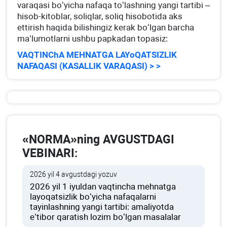
varaqasi boʻyicha nafaqa toʻlashning yangi tartibi –
hisob-kitoblar, soliqlar, soliq hisobotida aks
ettirish haqida bilishingiz kerak boʻlgan barcha
ma’lumotlarni ushbu papkadan topasiz:
VAQTINChA MEHNATGA LAYoQATSIZLIK
NAFAQASI (KASALLIK VARAQASI) > >
«NORMA»ning AVGUSTDAGI
VEBINARI:
2026 yil 4 avgustdagi yozuv
2026 yil 1 iyuldan vaqtincha mehnatga
layoqatsizlik boʻyicha nafaqalarni
tayinlashning yangi tartibi: amaliyotda
e’tibor qaratish lozim boʻlgan masalalar