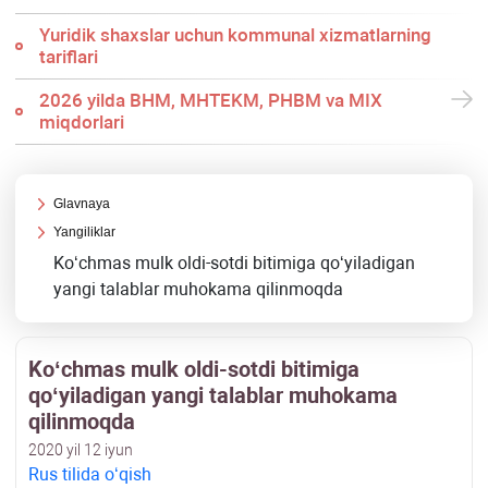
Yuridik shaхslar uchun kommunal хizmatlarning
tariflari
2026 yilda BHM, MHTEKM, PHBM va MIX
miqdorlari
Glavnaya
Yangiliklar
Koʻchmas mulk oldi-sotdi bitimiga qoʻyiladigan
yangi talablar muhokama qilinmoqda
Koʻchmas mulk oldi-sotdi bitimiga
qoʻyiladigan yangi talablar muhokama
qilinmoqda
2020 yil 12 iyun
Rus tilida oʻqish