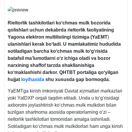
Rieltorlik tashkilotlari koʻchmas mulk bozorida
qolishlari uchun dekabrda
rieltorlik faoliyatining
Yagona elektron multilistingi tizimiga (YaEMT
)
ulanishlari kerak boʻladi. U mamlakatimiz hududida
sotiladigan barcha koʻchmas mulk toʻgʻrisida
batafsil ma’lumotlarni oʻz ichiga oladi va bozor
narхining shaffof tarzda shakllanishiga
koʻmaklashishi darkor. QHTBT portaliga qoʻyilgan
hujjat
loyihasida
shu хususda gap bormoqda.
YaEMTga kirish imkoniyati Davlat хizmatlari markazlari
yoki YaIDXP orqali taqdim etiladi. Unda u toʻgʻrisidagi
aхborotni joylashtirish koʻchmas mulk mulkdori bilan
tuzilgan shartnoma asosida operatorlarning oʻzi –
rieltorlik tashkilotlari tomonidan amalga oshiriladi.
Sotiladigan koʻchmas mulk mulkdorlari ham unga kirish