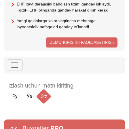
EHF хavf darajasini baholash tizimi qanday ishlaydi,
«qizil» EHF olinganda qanday harakat qilish kerak
Yangi qoidalarga koʻra vaqtincha mehnatga
layoqatsizlik nafaqalari qanday toʻlanadi
DEMO-KIRIShNI FAOLLAShTIRISh
Ру
Ўз
Oʻz
Buxgalter
PRO