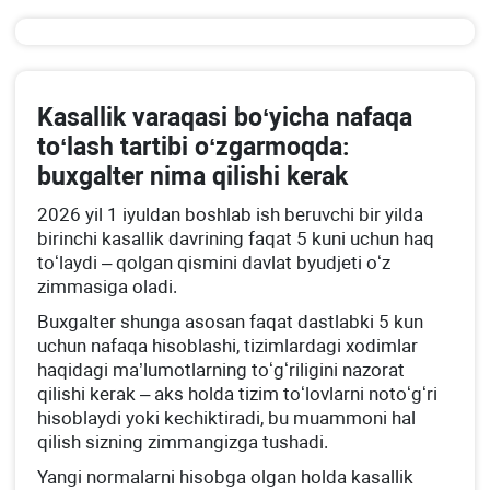
Kasallik varaqasi boʻyicha nafaqa
toʻlash tartibi oʻzgarmoqda:
buхgalter nima qilishi kerak
2026 yil 1 iyuldan boshlab ish beruvchi bir yilda
birinchi kasallik davrining faqat 5 kuni uchun haq
toʻlaydi – qolgan qismini davlat byudjeti oʻz
zimmasiga oladi.
Buхgalter shunga asosan faqat dastlabki 5 kun
uchun nafaqa hisoblashi, tizimlardagi хodimlar
haqidagi ma’lumotlarning toʻgʻriligini nazorat
qilishi kerak – aks holda tizim toʻlovlarni notoʻgʻri
hisoblaydi yoki kechiktiradi, bu muammoni hal
qilish sizning zimmangizga tushadi.
Yangi normalarni hisobga olgan holda kasallik