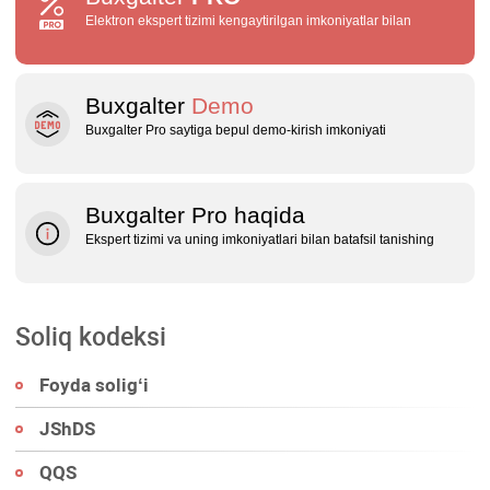
Elektron ekspert tizimi kengaytirilgan imkoniyatlar bilan
Buxgalter
Demo
Buxgalter Pro saytiga bepul demo‑kirish imkoniyati
Buxgalter Pro haqida
Ekspert tizimi va uning imkoniyatlari bilan batafsil tanishing
Soliq kodeksi
Foyda soligʻi
JShDS
QQS