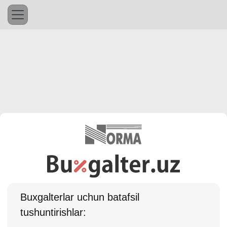
Buхgalterlar uchun batafsil
tushuntirishlar: