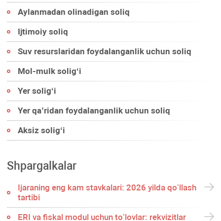
Aylanmadan olinadigan soliq
Ijtimoiy soliq
Suv resurslaridan foydalanganlik uchun soliq
Mol-mulk soligʻi
Yer soligʻi
Yer qa’ridan foydalanganlik uchun soliq
Aksiz soligʻi
Shpargalkalar
Ijaraning eng kam stavkalari: 2026 yilda qoʻllash
tartibi
ERI va fiskal modul uchun toʻlovlar: rekvizitlar