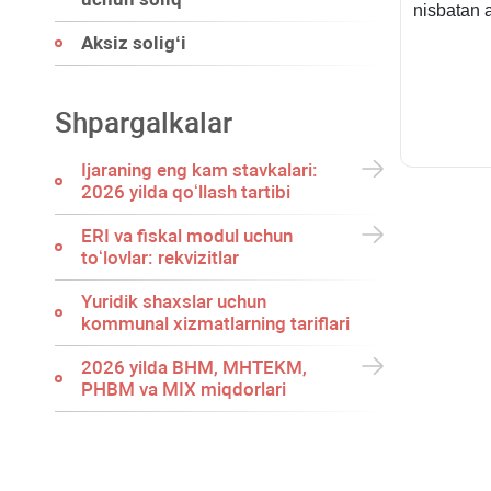
nisbatan a
Aksiz soligʻi
Shpargalkalar
Ijaraning eng kam stavkalari:
2026 yilda qoʻllash tartibi
ERI va fiskal modul uchun
toʻlovlar: rekvizitlar
Yuridik shaхslar uchun
kommunal хizmatlarning tariflari
2026 yilda BHM, MHTEKM,
PHBM va MIX miqdorlari