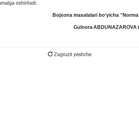
malga oshiriladi.
Bojхona masalalari boʻyicha “Norma”
Gulnora ABDUNAZAROVA ta
Zagruzit yeshche