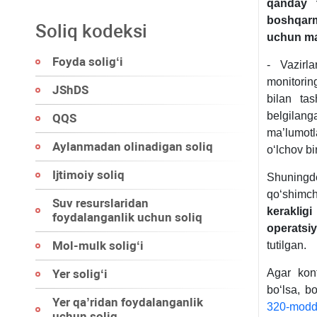
qanday 
boshqarm
Soliq kodeksi
uchun ma
Foyda soligʻi
- Vazirl
monitoring
JShDS
bilan ta
belgilang
QQS
ma’lumotl
Aylanmadan olinadigan soliq
oʻlchov bi
Ijtimoiy soliq
Shuningde
qoʻshimch
Suv resurslaridan
keraklig
foydalanganlik uchun soliq
operatsiy
Mol-mulk soligʻi
tutilgan.
Yer soligʻi
Agar kont
boʻlsa, b
Yer qa’ridan foydalanganlik
320-modd
uchun soliq