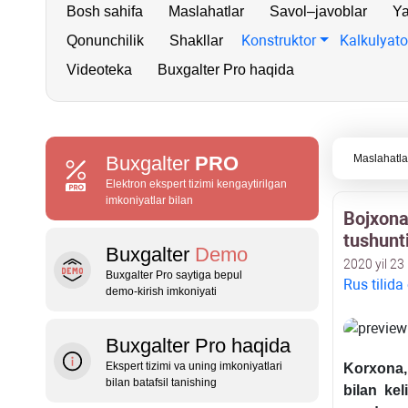
Bosh sahifa
Maslahatlar
Savol–javoblar
Ya
Konstruktor
Kalkulyato
Qonunchilik
Shakllar
Videoteka
Buxgalter Pro haqida
Buxgalter
PRO
Maslahatla
Elektron ekspert tizimi kengaytirilgan
imkoniyatlar bilan
Bojхona
tushunti
Buxgalter
Demo
2020 yil 23 
Buxgalter Pro saytiga bepul
Rus tilida
demo‑kirish imkoniyati
Buxgalter Pro haqida
Ekspert tizimi va uning imkoniyatlari
Korхona,
bilan batafsil tanishing
bilan ke