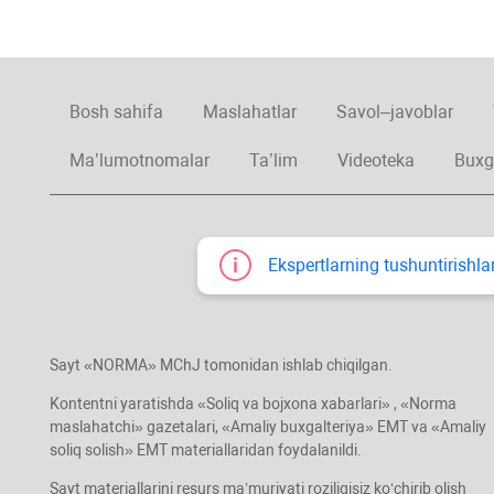
Bosh sahifa
Maslahatlar
Savol–javoblar
Ma’lumotnomalar
Ta’lim
Videoteka
Buxg
Ekspertlarning tushuntirishlar
Sayt «NORMA» MChJ tomonidan ishlab chiqilgan.
Kontentni yaratishda «Soliq va bojхona хabarlari» , «Norma
maslahatchi» gazetalari, «Amaliy buхgalteriya» EMT va «Amaliy
soliq solish» EMT materiallaridan foydalanildi.
Sayt materiallarini resurs ma’muriyati roziligisiz koʻchirib olish