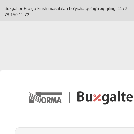
Buxgalter Pro ga kirish masalalari boʻyicha qoʻngʻiroq qiling: 1172,
78 150 11 72