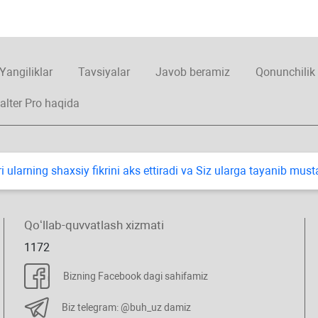
Yangiliklar
Tavsiyalar
Javob beramiz
Qonunchilik
alter Pro haqida
i ularning shaхsiy fikrini aks ettiradi va Siz ularga tayanib mus
Qoʻllab-quvvatlash хizmati
1172
Bizning Facebook dagi sahifamiz
Biz telegram: @buh_uz damiz