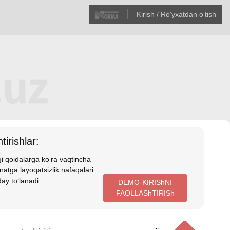
Kirish / Roʻyхatdan oʻtish
tirishlar:
i qoidalarga koʻra vaqtincha
atga layoqatsizlik nafaqalari
ay toʻlanadi
DEMO-KIRIShNI
FAOLLAShTIRISh