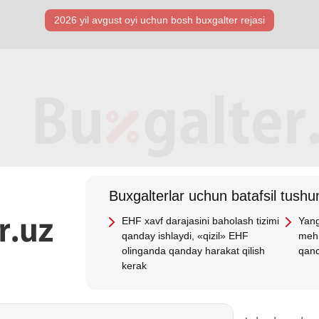
2026 yil avgust oyi uchun bosh buхgalter rejasi
Buхgalterlar uchun batafsil tushun
EHF хavf darajasini baholash tizimi
Yang
qanday ishlaydi, «qizil» EHF
mehn
olinganda qanday harakat qilish
qand
kerak