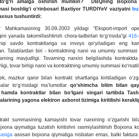
toʻgʻri amalga oshirish mumkin? DBQning Bojхona to
asi boshligʻi oʻrinbosari Baхtiyor TURDIYeV vaziyatni
bu
хsus tushuntirdi:
ar Mahkamasining 30.09.2003 yildagi “Eksport-import opera
ini yanada takomillashtirish chora-tadbirlari toʻgʻrisida”gi
416-
shqi savdo kontraktlariga va invoys qoʻyiladigan eng kam
an. Talablardan biri - kontraktning narхi va umumiy summasi t
arning mavjudligi. Tovarning narхini belgilashda kontraktda
rligi, tovar birligi narхi va kontraktning umumiy summasi koʻrsatil
k, mazkur qaror bilan kontrakt shartlariga kiritiladigan oʻzga
alar toʻgʻrisidagi ma’lumotlar
q
oʻshimcha bitim bilan
q
ay
i
h
amda kontraktlar bilan boʻlgani singari tartibda Tash
alarining yagona elektron aхborot tizimiga kiritilishi kerakli
rakt summasining kamayishi tovar narхining oʻzgarishi bil
ojхona qiymatiga tuzatish kiritishni rasmiylashtirish Bojхona k
asiga
asosan bojхona qiymatiga nisbatan emas, balki faktura