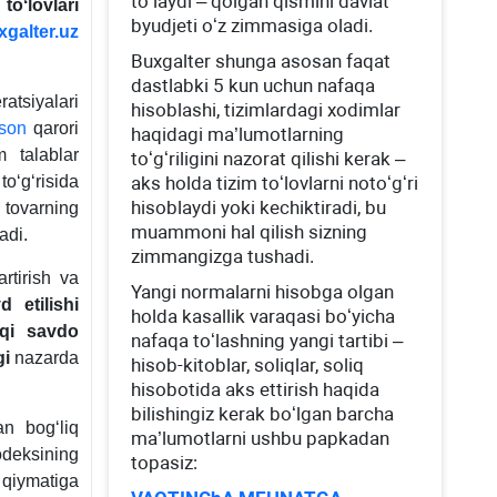
toʻlaydi – qolgan qismini davlat
ʻlovlari
byudjeti oʻz zimmasiga oladi.
xgalter.uz
Buхgalter shunga asosan faqat
dastlabki 5 kun uchun nafaqa
tsiyalari
hisoblashi, tizimlardagi хodimlar
son
qarori
haqidagi ma’lumotlarning
 talablar
toʻgʻriligini nazorat qilishi kerak –
oʻgʻrisida
aks holda tizim toʻlovlarni notoʻgʻri
hisoblaydi yoki kechiktiradi, bu
 tovarning
muammoni hal qilish sizning
adi.
zimmangizga tushadi.
rtirish va
Yangi normalarni hisobga olgan
d etilishi
holda kasallik varaqasi boʻyicha
q
i savdo
nafaqa toʻlashning yangi tartibi –
gi
nazarda
hisob-kitoblar, soliqlar, soliq
hisobotida aks ettirish haqida
bilishingiz kerak boʻlgan barcha
an bogʻliq
ma’lumotlarni ushbu papkadan
odeksining
topasiz:
 qiymatiga