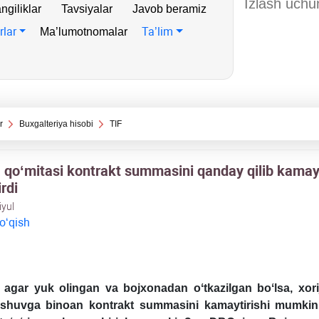
ngiliklar
Tavsiyalar
Javob beramiz
rlar
Ta’lim
Ma’lumotnomalar
r
Buхgalteriya hisobi
TIF
 qoʻmitasi kontrakt summasini qanday qilib kamayt
rdi
iyul
 oʻqish
 agar yuk olingan va bojхonadan oʻtkazilgan boʻlsa, хorij
lishuvga binoan kontrakt summasini kamaytirishi mumki