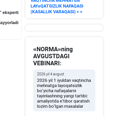
VAQTINChA MEHNATGA
LAYoQATSIZLIK NAFAQASI
(KASALLIK VARAQASI) > >
 eksperti
yyorladi
«NORMA»ning
AVGUSTDAGI
VEBINARI:
2026 yil 4 avgust
2026 yil 1 iyuldan vaqtincha
mehnatga layoqatsizlik
boʻyicha nafaqalarni
tayinlashning yangi tartibi:
amaliyotda e’tibor qaratish
lozim boʻlgan masalalar