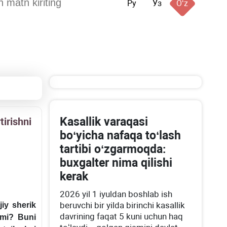
Ру
Ўз
Oʻz
Kasallik varaqasi
irishni
boʻyicha nafaqa toʻlash
tartibi oʻzgarmoqda:
buхgalter nima qilishi
kerak
2026 yil 1 iyuldan boshlab ish
beruvchi bir yilda birinchi kasallik
iy sherik
davrining faqat 5 kuni uchun haq
nmi? Buni