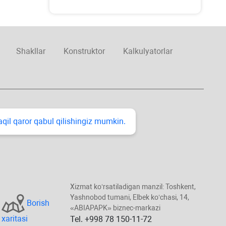
Shakllar
Konstruktor
Kalkulyatorlar
taqil qaror qabul qilishingiz mumkin.
Xizmat koʻrsatiladigan manzil: Toshkent,
Yashnobod tumani, Elbek koʻchasi, 14,
Borish
«ABIAPAPK» biznec-markazi
хaritasi
Tel. +998 78 150-11-72