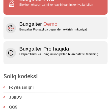
Elektron ekspert tizimi kengaytirilgan imkoniyatlar bilan
Buxgalter
Demo
Buxgalter Pro saytiga bepul demo‑kirish imkoniyati
Buxgalter Pro haqida
Ekspert tizimi va uning imkoniyatlari bilan batafsil tanishing
Soliq kodeksi
Foyda soligʻi
JShDS
QQS