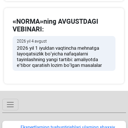
«NORMA»ning AVGUSTDAGI
VEBINARI:
2026 yil 4 avgust
2026 yil 1 iyuldan vaqtincha mehnatga
layoqatsizlik boʻyicha nafaqalarni
tayinlashning yangi tartibi: amaliyotda
e’tibor qaratish lozim boʻlgan masalalar
Ekspertlarning tushuntirishlari ularning shaхsiy