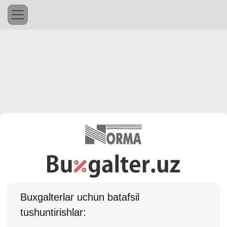
Buхgalterlar uchun batafsil
tushuntirishlar: