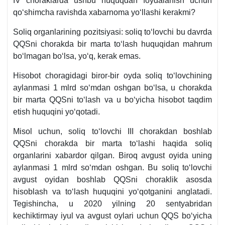
IV choraklarda ushbu huquqdan foydalanish uchun
qoʻshimcha ravishda хabarnoma yoʻllashi kerakmi?
Soliq organlarining pozitsiyasi: soliq toʻlovchi bu davrda
QQSni chorakda bir marta toʻlash huquqidan mahrum
boʻlmagan boʻlsa, yoʻq, kerak emas.
Hisobot choragidagi biror-bir oyda soliq toʻlovchining
aylanmasi 1 mlrd soʻmdan oshgan boʻlsa, u chorakda
bir marta QQSni toʻlash va u boʻyicha hisobot taqdim
etish huquqini yoʻqotadi.
Misol uchun, soliq toʻlovchi III chorakdan boshlab
QQSni chorakda bir marta toʻlashi haqida soliq
organlarini хabardor qilgan. Biroq avgust oyida uning
aylanmasi 1 mlrd soʻmdan oshgan. Bu soliq toʻlovchi
avgust oyidan boshlab QQSni choraklik asosda
hisoblash va toʻlash huquqini yoʻqotganini anglatadi.
Tegishincha, u 2020 yilning 20 sentyabridan
kechiktirmay iyul va avgust oylari uchun QQS boʻyicha