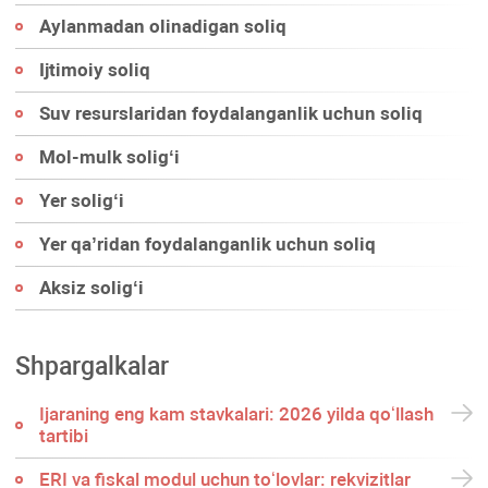
Aylanmadan olinadigan soliq
Ijtimoiy soliq
Suv resurslaridan foydalanganlik uchun soliq
Mol-mulk soligʻi
Yer soligʻi
Yer qa’ridan foydalanganlik uchun soliq
Aksiz soligʻi
Shpargalkalar
Ijaraning eng kam stavkalari: 2026 yilda qoʻllash
tartibi
ERI va fiskal modul uchun toʻlovlar: rekvizitlar