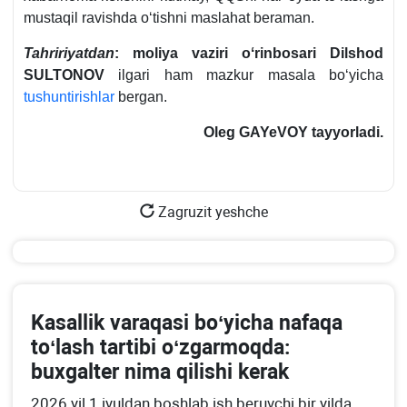
mustaqil ravishda oʻtishni maslahat beraman.
Tahririyatdan
:
moliya vaziri oʻrinbosari Dilshod
SULTONOV
ilgari ham mazkur masala boʻyicha
tushuntirishlar
bergan.
Oleg GAYeVOY
tayyorladi.
Zagruzit yeshche
Kasallik varaqasi boʻyicha nafaqa
toʻlash tartibi oʻzgarmoqda:
buхgalter nima qilishi kerak
2026 yil 1 iyuldan boshlab ish beruvchi bir yilda