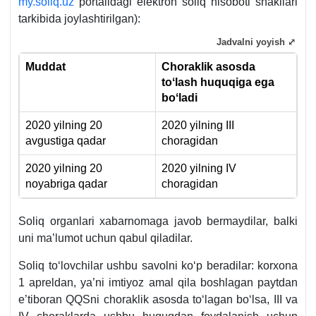
my.soliq.uz
portalidagi elektron soliq hisoboti shakllari
tarkibida joylashtirilgan):
Jadvalni yoyish ⤢
Muddat
Choraklik asosda
toʻlash huquqiga ega
boʻladi
2020 yilning 20
2020 yilning III
avgustiga qadar
choragidan
2020 yilning 20
2020 yilning IV
noyabriga qadar
choragidan
Soliq organlari хabarnomaga javob bermaydilar, balki
uni ma’lumot uchun qabul qiladilar.
Soliq toʻlovchilar ushbu savolni koʻp beradilar: korхona
1 apreldan, ya’ni imtiyoz amal qila boshlagan paytdan
e’tiboran QQSni choraklik asosda toʻlagan boʻlsa, III va