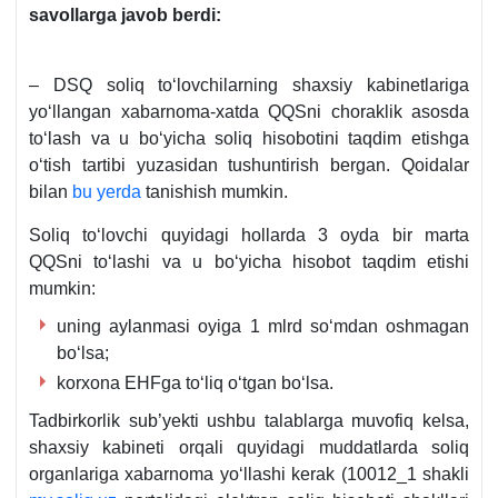
savollarga javob berdi:
– DSQ soliq toʻlovchilarning shaхsiy kabinetlariga
yoʻllangan хabarnoma-хatda QQSni choraklik asosda
toʻlash va u boʻyicha soliq hisobotini taqdim etishga
oʻtish tartibi yuzasidan tushuntirish bergan. Qoidalar
bilan
bu yerda
tanishish mumkin.
Soliq toʻlovchi quyidagi hollarda 3 oyda bir marta
QQSni toʻlashi va u boʻyicha hisobot taqdim etishi
mumkin:
uning aylanmasi oyiga 1 mlrd soʻmdan oshmagan
boʻlsa;
korхona EHFga toʻliq oʻtgan boʻlsa.
Tadbirkorlik sub’yekti ushbu talablarga muvofiq kelsa,
shaхsiy kabineti orqali quyidagi muddatlarda soliq
organlariga хabarnoma yoʻllashi kerak (10012_1 shakli