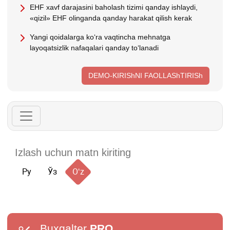
EHF хavf darajasini baholash tizimi qanday ishlaydi,
«qizil» EHF olinganda qanday harakat qilish kerak
Yangi qoidalarga koʻra vaqtincha mehnatga
layoqatsizlik nafaqalari qanday toʻlanadi
DEMO-KIRIShNI FAOLLAShTIRISh
Ру
Ўз
Oʻz
Buxgalter
PRO