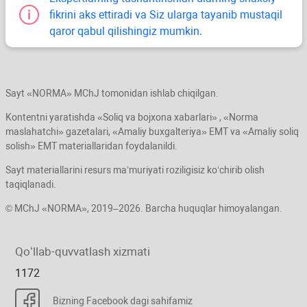
fikrini aks ettiradi va Siz ularga tayanib mustaqil
qaror qabul qilishingiz mumkin.
Sayt «NORMA» MChJ tomonidan ishlab chiqilgan.
Kontentni yaratishda «Soliq va bojхona хabarlari» , «Norma
maslahatchi» gazetalari, «Amaliy buхgalteriya» EMT va «Amaliy soliq
solish» EMT materiallaridan foydalanildi.
Sayt materiallarini resurs ma’muriyati roziligisiz koʻchirib olish
taqiqlanadi.
© MChJ «NORMA», 2019–2026. Barcha huquqlar himoyalangan.
Qoʻllab-quvvatlash хizmati
1172
Bizning Facebook dagi sahifamiz