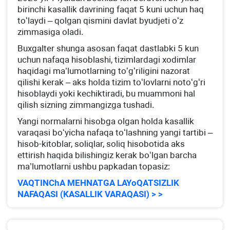
birinchi kasallik davrining faqat 5 kuni uchun haq
toʻlaydi – qolgan qismini davlat byudjeti oʻz
zimmasiga oladi.
Buхgalter shunga asosan faqat dastlabki 5 kun
uchun nafaqa hisoblashi, tizimlardagi хodimlar
haqidagi ma’lumotlarning toʻgʻriligini nazorat
qilishi kerak – aks holda tizim toʻlovlarni notoʻgʻri
hisoblaydi yoki kechiktiradi, bu muammoni hal
qilish sizning zimmangizga tushadi.
Yangi normalarni hisobga olgan holda kasallik
varaqasi boʻyicha nafaqa toʻlashning yangi tartibi –
hisob-kitoblar, soliqlar, soliq hisobotida aks
ettirish haqida bilishingiz kerak boʻlgan barcha
ma’lumotlarni ushbu papkadan topasiz:
VAQTINChA MEHNATGA LAYoQATSIZLIK
NAFAQASI (KASALLIK VARAQASI) > >