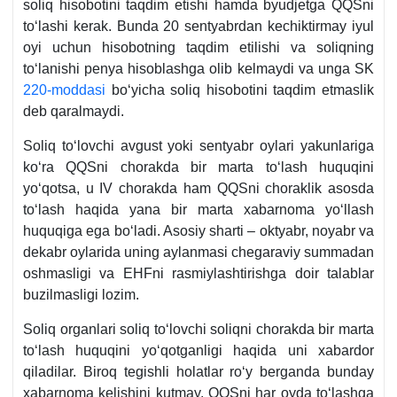
soliq hisobotini taqdim etishi hamda byudjetga QQSni
toʻlashi kerak. Bunda 20 sentyabrdan kechiktirmay iyul
oyi uchun hisobotning taqdim etilishi va soliqning
toʻlanishi penya hisoblashga olib kelmaydi va unga SK
220-moddasi
boʻyicha soliq hisobotini taqdim etmaslik
deb qaralmaydi.
Soliq toʻlovchi avgust yoki sentyabr oylari yakunlariga
koʻra QQSni chorakda bir marta toʻlash huquqini
yoʻqotsa, u IV chorakda ham QQSni choraklik asosda
toʻlash haqida yana bir marta хabarnoma yoʻllash
huquqiga ega boʻladi. Asosiy sharti – oktyabr, noyabr va
dekabr oylarida uning aylanmasi chegaraviy summadan
oshmasligi va EHFni rasmiylashtirishga doir talablar
buzilmasligi lozim.
Soliq organlari soliq toʻlovchi soliqni chorakda bir marta
toʻlash huquqini yoʻqotganligi haqida uni хabardor
qiladilar. Biroq tegishli holatlar roʻy berganda bunday
хabarnoma kelishini kutmay, QQSni har oyda toʻlashga