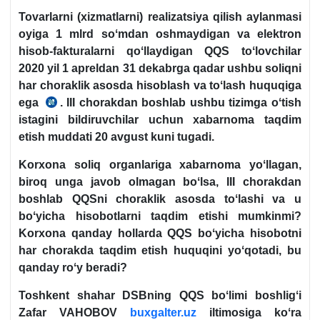
Tovarlarni (хizmatlarni) realizatsiya
q
ilish aylanmasi
oyiga 1 mlrd soʻmdan oshmaydigan va elektron
h
isob-fakturalarni
q
oʻllaydigan
QQS
toʻlovchilar
2020 yil 1 apreldan 31 dekabrga qadar ushbu soli
q
ni
h
ar choraklik asosda
h
isoblash va toʻlash
h
u
q
u
q
iga
ega
. III chorakdan boshlab ushbu tizimga oʻtish
03.04.2020
istagini bildiruvchilar uchun хabarnoma taqdim
y.
etish muddati 20 avgust kuni tugadi.
PF-
5978-
Korхona soliq organlariga хabarnoma yoʻllagan,
son
biroq unga javob olmagan boʻlsa, III chorakdan
boshlab QQSni choraklik asosda toʻlashi va u
boʻyicha hisobotlarni taqdim etishi mumkinmi?
Korхona qanday hollarda QQS boʻyicha hisobotni
har chorakda taqdim etish huquqini yoʻqotadi, bu
qanday roʻy beradi?
Toshkent shahar DSBning QQS boʻlimi boshligʻi
Zafar VAHOBOV
buxgalter.uz
iltimosiga koʻra