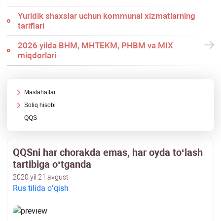
Yuridik shaхslar uchun kommunal хizmatlarning
tariflari
2026 yilda BHM, MHTEKM, PHBM va MIX
miqdorlari
Maslahatlar
Soliq hisobi
QQS
QQSni har chorakda emas, har oyda toʻlash
tartibiga oʻtganda
2020 yil 21 avgust
Rus tilida oʻqish