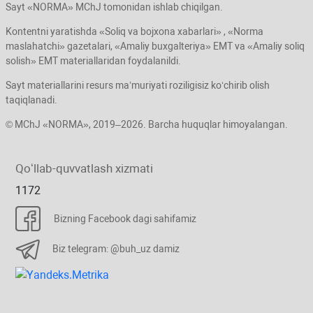
Sayt «NORMA» MChJ tomonidan ishlab chiqilgan.
Kontentni yaratishda «Soliq va bojхona хabarlari» , «Norma
maslahatchi» gazetalari, «Amaliy buхgalteriya» EMT va «Amaliy soliq
solish» EMT materiallaridan foydalanildi.
Sayt materiallarini resurs ma’muriyati roziligisiz koʻchirib olish
taqiqlanadi.
© MChJ «NORMA», 2019–2026. Barcha huquqlar himoyalangan.
Qoʻllab-quvvatlash хizmati
1172
Bizning Facebook dagi sahifamiz
Biz telegram: @buh_uz damiz