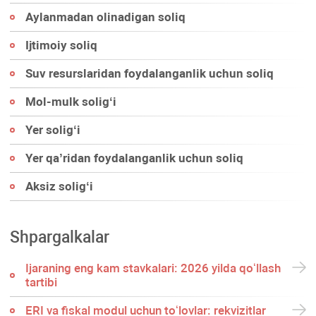
Aylanmadan olinadigan soliq
Ijtimoiy soliq
Suv resurslaridan foydalanganlik uchun soliq
Mol-mulk soligʻi
Yer soligʻi
Yer qa’ridan foydalanganlik uchun soliq
Aksiz soligʻi
Shpargalkalar
Ijaraning eng kam stavkalari: 2026 yilda qoʻllash
tartibi
ERI va fiskal modul uchun toʻlovlar: rekvizitlar