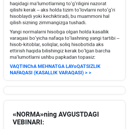
haqidagi ma’lumotlarning toʻgʻriligini nazorat
qilishi kerak – aks holda tizim toʻlovlarni notoʻgʻri
hisoblaydi yoki kechiktiradi, bu muammoni hal
qilish sizning zimmangizga tushadi.
Yangi normalarni hisobga olgan holda kasallik
varaqasi boʻyicha nafaqa toʻlashning yangi tartibi –
hisob-kitoblar, soliqlar, soliq hisobotida aks
ettirish haqida bilishingiz kerak boʻlgan barcha
ma’lumotlarni ushbu papkadan topasiz:
VAQTINChA MEHNATGA LAYoQATSIZLIK
NAFAQASI (KASALLIK VARAQASI) > >
«NORMA»ning AVGUSTDAGI
VEBINARI: