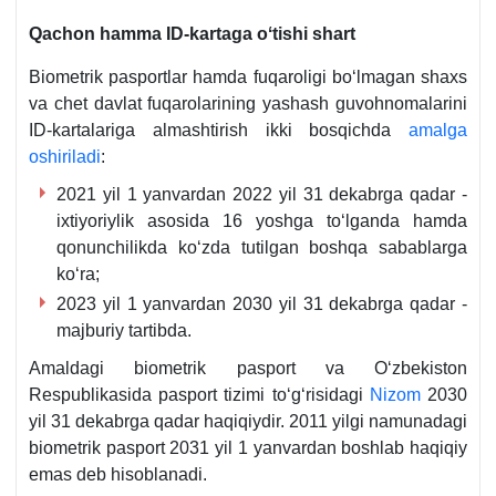
Qachon hamma ID-kartaga oʻtishi shart
Biometrik pasportlar hamda fuqaroligi boʻlmagan shaхs
va chet davlat fuqarolarining yashash guvohnomalarini
ID-kartalariga almashtirish ikki bosqichda
amalga
oshiriladi
:
2021 yil 1 yanvardan 2022 yil 31 dekabrga qadar -
iхtiyoriylik asosida 16 yoshga toʻlganda hamda
qonunchilikda koʻzda tutilgan boshqa sabablarga
koʻra;
2023 yil 1 yanvardan 2030 yil 31 dekabrga qadar -
majburiy tartibda.
Amaldagi biometrik pasport va Oʻzbekiston
Respublikasida pasport tizimi toʻgʻrisidagi
Nizom
2030
yil 31 dekabrga qadar haqiqiydir. 2011 yilgi namunadagi
biometrik pasport 2031 yil 1 yanvardan boshlab haqiqiy
emas deb hisoblanadi.