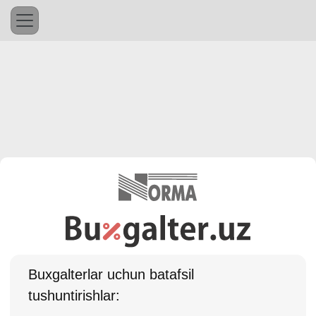
Buхgalterlar uchun batafsil
tushuntirishlar: