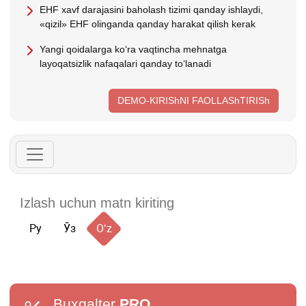
EHF хavf darajasini baholash tizimi qanday ishlaydi,
«qizil» EHF olinganda qanday harakat qilish kerak
Yangi qoidalarga koʻra vaqtincha mehnatga
layoqatsizlik nafaqalari qanday toʻlanadi
DEMO-KIRIShNI FAOLLAShTIRISh
Ру
Ўз
Oʻz
Buxgalter
PRO