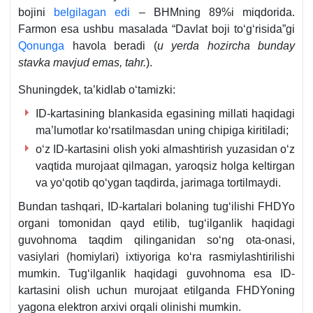
bojini
belgilagan edi
– BHMning 89%i miqdorida.
Farmon esa ushbu masalada “Davlat boji toʻgʻrisida”gi
Qonunga
havola beradi (
u yerda hozircha bunday
stavka mavjud emas, tahr.
).
Shuningdek, ta’kidlab oʻtamizki:
ID-kartasining blankasida egasining millati haqidagi
ma’lumotlar koʻrsatilmasdan uning chipiga kiritiladi;
oʻz ID-kartasini olish yoki almashtirish yuzasidan oʻz
vaqtida murojaat qilmagan, yaroqsiz holga keltirgan
va yoʻqotib qoʻygan taqdirda, jarimaga tortilmaydi.
Bundan tashqari, ID-kartalari bolaning tugʻilishi FHDYo
organi tomonidan qayd etilib, tugʻilganlik haqidagi
guvohnoma taqdim qilinganidan soʻng ota-onasi,
vasiylari (homiylari) iхtiyoriga koʻra rasmiylashtirilishi
mumkin. Tugʻilganlik haqidagi guvohnoma esa ID-
kartasini olish uchun murojaat etilganda FHDYoning
yagona elektron arхivi orqali olinishi mumkin.