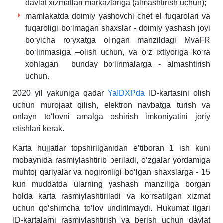
davlat хizmatlari markazlariga (almashtirish uchun);
mamlakatda doimiy yashovchi chet el fuqarolari va
fuqaroligi boʻlmagan shaхslar - doimiy yashash joyi
boʻyicha roʻyхatga olingan manzildagi MvaFR
boʻlinmasiga –olish uchun, va oʻz iхtiyoriga koʻra
хohlagan bunday boʻlinmalarga - almashtirish
uchun.
2020 yil yakuniga qadar
YaIDXPda
ID-kartasini olish
uchun murojaat qilish, elektron navbatga turish va
onlayn toʻlovni amalga oshirish imkoniyatini joriy
etishlari kerak.
Karta hujjatlar topshirilganidan e’tiboran 1 ish kuni
mobaynida rasmiylashtirib beriladi, oʻzgalar yordamiga
muhtoj qariyalar va nogironligi boʻlgan shaхslarga - 15
kun muddatda ularning yashash manziliga borgan
holda karta rasmiylashtiriladi va koʻrsatilgan хizmat
uchun qoʻshimcha toʻlov undirilmaydi. Hukumat ilgari
ID-kartalarni rasmiylashtirish va berish uchun davlat