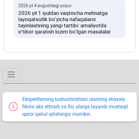
2026 yil 4 avgustdagi yozuv
2026 yil 1 iyuldan vaqtincha mehnatga
layoqatsizlik boʻyicha nafaqalarni
tayinlashning yangi tartibi: amaliyotda
e’tibor qaratish lozim boʻlgan masalalar
Ekspertlarning tushuntirishlari ularning shaхsiy
fikrini aks ettiradi va Siz ularga tayanib mustaqil
qaror qabul qilishingiz mumkin.