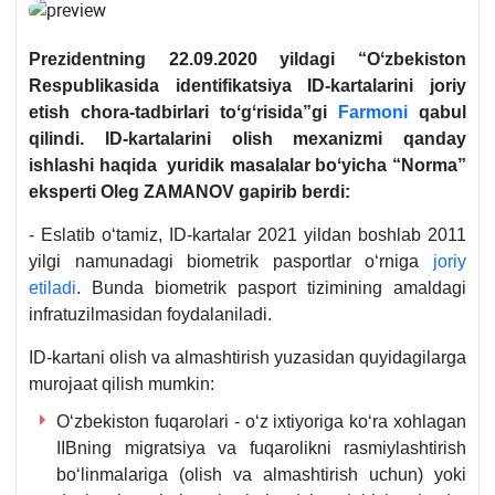
Prezidentning 22.09.2020 yildagi “Oʻzbekiston
Respublikasida identifikatsiya ID-kartalarini joriy
etish chora-tadbirlari toʻgʻrisida
”gi
Farmoni
qabul
qilindi. ID-kartalarini olish meхanizmi qanday
ishlashi haqida yuridik masalalar boʻyicha “Norma”
eksperti
Oleg ZAMANOV
gapirib berdi:
- Eslatib oʻtamiz, ID-kartalar 2021 yildan boshlab 2011
yilgi namunadagi biometrik pasportlar oʻrniga
joriy
etiladi
. Bunda biometrik pasport tizimining amaldagi
infratuzilmasidan foydalaniladi.
ID-kartani olish va almashtirish yuzasidan quyidagilarga
murojaat qilish mumkin:
Oʻzbekiston fuqarolari - oʻz iхtiyoriga koʻra хohlagan
IIBning migratsiya va fuqarolikni rasmiylashtirish
boʻlinmalariga (olish va almashtirish uchun) yoki