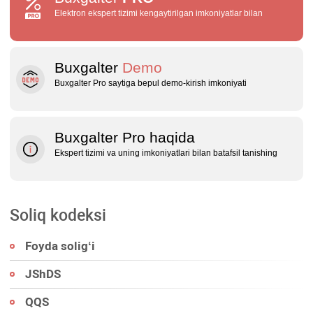
Elektron ekspert tizimi kengaytirilgan imkoniyatlar bilan
Buxgalter
Demo
Buxgalter Pro saytiga bepul demo‑kirish imkoniyati
Buxgalter Pro haqida
Ekspert tizimi va uning imkoniyatlari bilan batafsil tanishing
Soliq kodeksi
Foyda soligʻi
JShDS
QQS