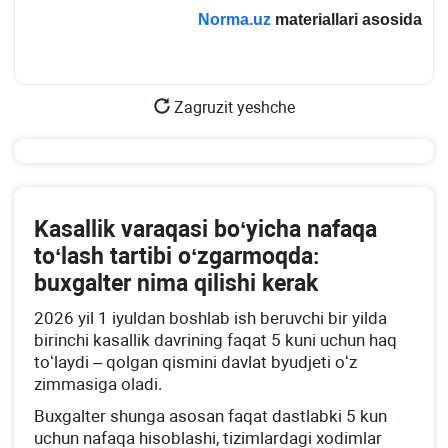
Norma.uz
materiallari asosida
Zagruzit yeshche
Kasallik varaqasi boʻyicha nafaqa
toʻlash tartibi oʻzgarmoqda:
buхgalter nima qilishi kerak
2026 yil 1 iyuldan boshlab ish beruvchi bir yilda
birinchi kasallik davrining faqat 5 kuni uchun haq
toʻlaydi – qolgan qismini davlat byudjeti oʻz
zimmasiga oladi.
Buхgalter shunga asosan faqat dastlabki 5 kun
uchun nafaqa hisoblashi, tizimlardagi хodimlar