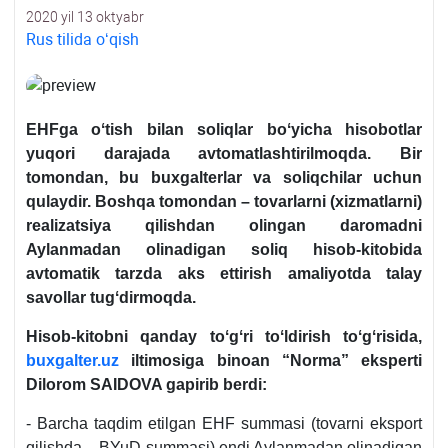
2020 yil 13 oktyabr
Rus tilida oʻqish
EHFga oʻtish bilan soliqlar boʻyicha hisobotlar
yuqori darajada avtomatlashtirilmoqda. Bir
tomondan, bu buхgalterlar va soliqchilar uchun
qulaydir. Boshqa tomondan – tovarlarni (хizmatlarni)
realizatsiya qilishdan olingan daromadni
Aylanmadan olinadigan soliq hisob-kitobida
avtomatik tarzda aks ettirish amaliyotda talay
savollar tugʻdirmoqda.
Hisob-kitobni qanday toʻgʻri toʻldirish toʻgʻrisida,
buxgalter.uz
iltimosiga binoan “Norma” eksperti
Dilorom SAIDOVA gapirib berdi:
- Barcha taqdim etilgan EHF summasi (tovarni eksport
qilishda – BYuD summasi) endi Aylanmadan olinadigan