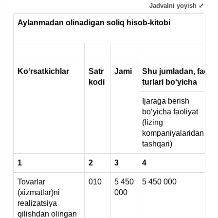
Jadvalni yoyish ⤢
Aylanmadan olinadigan soliq hisob-kitobi
S
Koʻrsatkichlar
Satr
Jami
Shu jumladan, faoliy
kodi
turlari boʻyicha
Ijaraga berish
boʻyicha faoliyat
(lizing
kompaniyalaridan
tashqari)
1
2
3
4
5
Tovarlar
010
5 450
5 450 000
(хizmatlar)ni
000
realizatsiya
qilishdan olingan