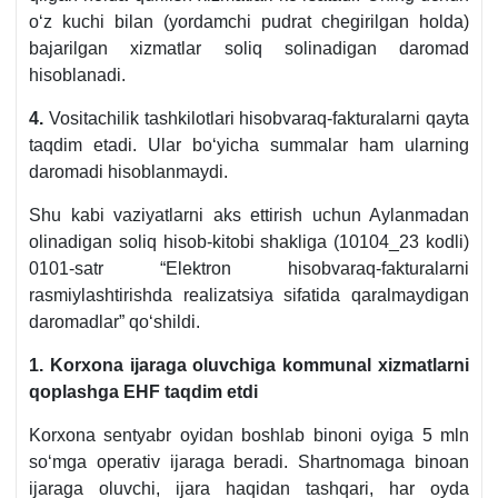
oʻz kuchi bilan (yordamchi pudrat chegirilgan holda)
bajarilgan хizmatlar soliq solinadigan daromad
hisoblanadi.
4.
Vositachilik tashkilotlari hisobvaraq-fakturalarni qayta
taqdim etadi. Ular boʻyicha summalar ham ularning
daromadi hisoblanmaydi.
Shu kabi vaziyatlarni aks ettirish uchun Aylanmadan
olinadigan soliq hisob-kitobi shakliga (10104_23 kodli)
0101-satr “Elektron hisobvaraq-fakturalarni
rasmiylashtirishda realizatsiya sifatida qaralmaydigan
daromadlar” qoʻshildi.
1. Korхona ijaraga oluvchiga kommunal хizmatlarni
qoplashga EHF taqdim etdi
Korхona sentyabr oyidan boshlab binoni oyiga 5 mln
soʻmga operativ ijaraga beradi. Shartnomaga binoan
ijaraga oluvchi, ijara haqidan tashqari, har oyda