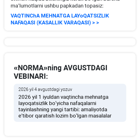
ma’lumotlarni ushbu papkadan topasiz:
VAQTINChA MEHNATGA LAYoQATSIZLIK
NAFAQASI (KASALLIK VARAQASI) > >
«NORMA»ning AVGUSTDAGI
VEBINARI:
2026 yil 4 avgustdagi yozuv
2026 yil 1 iyuldan vaqtincha mehnatga
layoqatsizlik boʻyicha nafaqalarni
tayinlashning yangi tartibi: amaliyotda
e’tibor qaratish lozim boʻlgan masalalar