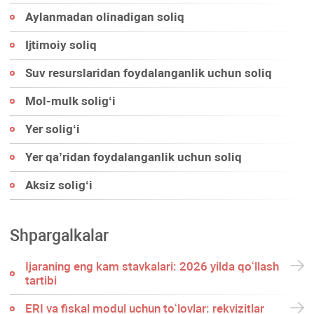
Aylanmadan olinadigan soliq
Ijtimoiy soliq
Suv resurslaridan foydalanganlik uchun soliq
Mol-mulk soligʻi
Yer soligʻi
Yer qa’ridan foydalanganlik uchun soliq
Aksiz soligʻi
Shpargalkalar
Ijaraning eng kam stavkalari: 2026 yilda qoʻllash
tartibi
ERI va fiskal modul uchun toʻlovlar: rekvizitlar