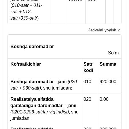
(
010-satr + 0
11
-
satr + 0
12
-
satr
+030-satr
)
Jadvalni yoyish ⤢
Boshqa daromadlar
Soʻm
Koʻrsatkichlar
Satr
Summa
k
od
i
Boshqa daromadlar - jami
(020-
010
920 000
satr + 030-satr)
, shu jumladan:
Realizatsiya sifatida
020
0,00
qaraladigan daromadlar – jami
(0201-0206-satrlar yigʻindisi)
, shu
jumladan: