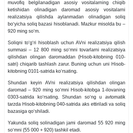
muvofiq belgilanadigan asosiy vositalarning chiqib
ketishidan olinadigan daromad asosiy vositalarni
realizatsiya qilishda aylanmadan olinadigan soliq
boʻyicha soliq bazasi hisoblanadi. Mazkur misolda bu –
920 ming soʻm.
Soliqni toʻgʻri hisoblash uchun AVni realizatsiya qilish
summasi – 12 800 ming soʻmni tovarlarni realizatsiya
qilishdan olingan daromaddan (Hisob-kitobning 010-
satri) chiqarib tashlash zarur. Buning uchun uni Hisob-
kitobning 0101-satrida koʻrsating.
Shundan keyin AVni realizatsiya qilishdan olingan
daromad – 920 ming soʻmni Hisob-kitobga 1-ilovaning
0303-satrida koʻrsating. Shundan soʻng u avtomatik
tarzda Hisob-kitobning 040-satrida aks ettiriladi va soliq
bazasiga qoʻshiladi.
Yakunda soliq solinadigan jami daromad 55 920 ming
soʻmni (55 000 + 920) tashkil etadi.