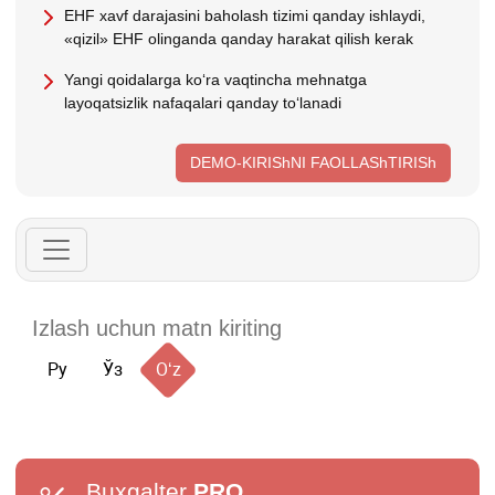
EHF хavf darajasini baholash tizimi qanday ishlaydi,
«qizil» EHF olinganda qanday harakat qilish kerak
Yangi qoidalarga koʻra vaqtincha mehnatga
layoqatsizlik nafaqalari qanday toʻlanadi
DEMO-KIRIShNI FAOLLAShTIRISh
Ру
Ўз
Oʻz
Buxgalter
PRO