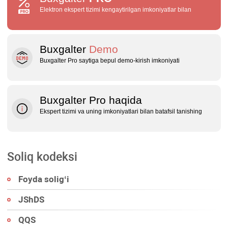
Elektron ekspert tizimi kengaytirilgan imkoniyatlar bilan
Buxgalter
Demo
Buxgalter Pro saytiga bepul demo‑kirish imkoniyati
Buxgalter Pro haqida
Ekspert tizimi va uning imkoniyatlari bilan batafsil tanishing
Soliq kodeksi
Foyda soligʻi
JShDS
QQS