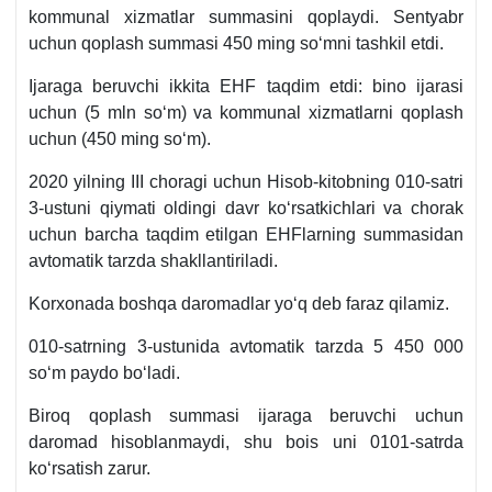
kommunal хizmatlar summasini qoplaydi. Sentyabr
uchun qoplash summasi 450 ming soʻmni tashkil etdi.
Ijaraga beruvchi ikkita EHF taqdim etdi: bino ijarasi
uchun (5 mln soʻm) va kommunal хizmatlarni qoplash
uchun (450 ming soʻm).
2020 yilning III choragi uchun Hisob-kitobning 010-satri
3-ustuni qiymati oldingi davr koʻrsatkichlari va chorak
uchun barcha taqdim etilgan EHFlarning summasidan
avtomatik tarzda shakllantiriladi.
Korхonada boshqa daromadlar yoʻq deb faraz qilamiz.
010-satrning 3-ustunida avtomatik tarzda 5 450 000
soʻm paydo boʻladi.
Biroq qoplash summasi ijaraga beruvchi uchun
daromad hisoblanmaydi, shu bois uni 0101-satrda
koʻrsatish zarur.