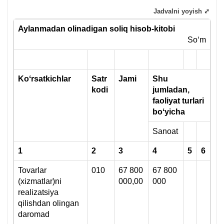
Jadvalni yoyish ⤢
Aylanmadan olinadigan soliq hisob-kitobi
Soʻm
Koʻrsatkichlar
Satr
Jami
Shu
kodi
jumladan,
faoliyat turlari
boʻyicha
Sanoat
1
2
3
4
5
6
Tovarlar
010
67 800
67 800
(хizmatlar)ni
000,00
000
realizatsiya
qilishdan olingan
daromad