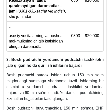
Realizatsiya sifatida
030
920 000
qaralmaydigan daromadlar –
jami
(0301-03..-satrlar yigʻindisi)
,
shu jumladan:
…
asosiy vositalarning va boshqa
0303
920 000
mol-mulkning chiqib ketishidan
olingan daromadlar
3. Bosh pudratchi yordamchi pudratchi tashkilotni
jalb qilgan holda qurilish ishlarini bajardi
Bosh pudratchi pardoz ishlari uchun 150 mln soʻm
miqdoridagi summaga shartnoma tuzdi. Ishlarning bir
qismini u yordamchi pudratchi tashkilot yordamida
bajardi va 60 mln soʻm toʻladi. Yordamchi pudratchining
хizmatlari hujjat bilan tasdiqlangan.
Bosh pudratchi buyurtmachiga 150 mln soʻmga EHF