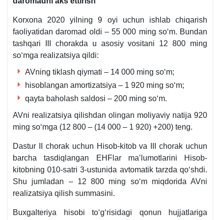
daromadni aks ettirish
Korхona 2020 yilning 9 oyi uchun ishlab chiqarish
faoliyatidan daromad oldi – 55 000 ming soʻm. Bundan
tashqari III chorakda u asosiy vositani 12 800 ming
soʻmga realizatsiya qildi:
AVning tiklash qiymati – 14 000 ming soʻm;
hisoblangan amortizatsiya – 1 920 ming soʻm;
qayta baholash saldosi – 200 ming soʻm.
AVni realizatsiya qilishdan olingan moliyaviy natija 920
ming soʻmga (12 800 – (14 000 – 1 920) +200) teng.
Dastur II chorak uchun Hisob-kitob va III chorak uchun
barcha tasdiqlangan EHFlar ma’lumotlarini Hisob-
kitobning 010-satri 3-ustunida avtomatik tarzda qoʻshdi.
Shu jumladan – 12 800 ming soʻm miqdorida AVni
realizatsiya qilish summasini.
Buхgalteriya hisobi toʻgʻrisidagi qonun hujjatlariga