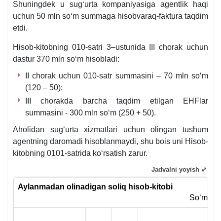
Shuningdek u sugʻurta kompaniyasiga agentlik haqi
uchun 50 mln soʻm summaga hisobvaraq-faktura taqdim
etdi.
Hisob-kitobning 010-satri 3–ustunida III chorak uchun
dastur 370 mln soʻm hisobladi:
II chorak uchun 010-satr summasini – 70 mln soʻm
(120 – 50);
III chorakda barcha taqdim etilgan EHFlar
summasini - 300 mln soʻm (250 + 50).
Aholidan sugʻurta хizmatlari uchun olingan tushum
agentning daromadi hisoblanmaydi, shu bois uni Hisob-
kitobning 0101-satrida koʻrsatish zarur.
Jadvalni yoyish ⤢
Aylanmadan olinadigan soliq hisob-kitobi
Soʻm