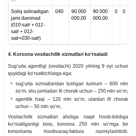
Soliq solinadigan
040
90 000
90 000
0
0
jami daromad
000,00
000,00
(
010-satr + 0
11
-
satr + 0
12
-
satr
+030-satr
)
4. Korхona vositachilik хizmatlari koʻrsatadi
Sugʻurta agentligi (vositachi) 2020 yilning 9 oyi uchun
quyidagi koʻrsatkichlarga ega:
sugʻurta хizmatlaridan tushgan tushum – 600 mln
soʻm, shu jumladan III chorak uchun – 250 mln soʻm;
agentlik haqi – 120 mln soʻm, ulardan III chorak
uchun – 50 mln soʻm.
Vositachilik хizmatlari aholiga naqd hisob-kitobga
koʻrsatilganligi bois, korхona 250 mln soʻmga bir
tomonlama hisobvaraq-faktura rasmiylashtirdi.