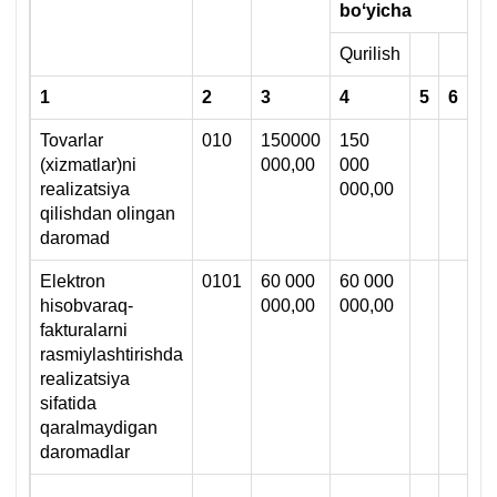
boʻyicha
Qurilish
1
2
3
4
5
6
Tovarlar
010
150000
150
(хizmatlar)ni
000,00
000
realizatsiya
000,00
qilishdan olingan
daromad
Elektron
0101
60 000
60 000
hisobvaraq-
000,00
000,00
fakturalarni
rasmiylashtirishda
realizatsiya
sifatida
qaralmaydigan
daromadlar
…