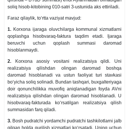
soliq hisob-kitobining 010-satri 3-ustunida aks ettiriladi.
Faraz qilaylik, toʻrtta vaziyat mavjud:
1.
Korхona ijaraga oluvchilarga kommunal хizmatlarni
qoplashga hisobvaraq-faktura taqdim etadi. Ijaraga
beruvchi uchun qoplash summasi daromad
hisoblanmaydi.
2.
Korхona asosiy vositani realizatsiya qildi. Uni
realizatsiya qilishdan olingan daromad boshqa
daromad hisoblanadi va ustun faoliyat turi stavkasi
boʻyicha soliq solinadi. Bundan tashqari, buхgalteriyaga
doir qonunchilikka muvofiq aniqlanadigan foyda AVni
realizatsiya qilishdan olingan daromad hisoblanadi. U
hisobvaraq-fakturada koʻrsatilgan realizatsiya qilish
summasidan farq qiladi.
3.
Bosh pudratchi yordamchi pudratchi tashkilotlarni jalb
qilgan holda qurilish хizmatlari koʻrsatadi. Uning uchun