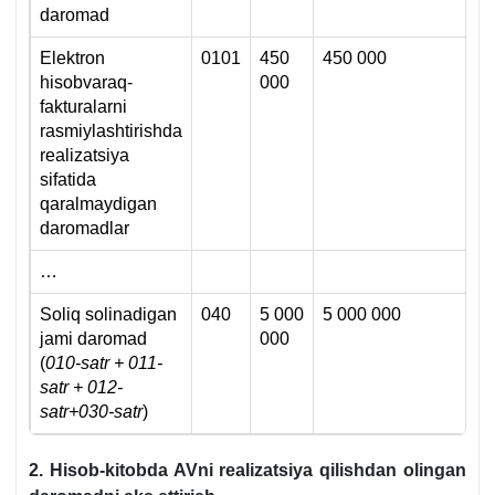
daromad
Elektron
0101
450
450 000
hisobvaraq-
000
fakturalarni
rasmiylashtirishda
realizatsiya
sifatida
qaralmaydigan
daromadlar
…
Soliq solinadigan
040
5 000
5 000 000
0
jami daromad
000
(
010-satr + 0
11
-
satr + 0
12
-
satr
+030-satr
)
2. Hisob-kitobda AVni realizatsiya qilishdan olingan