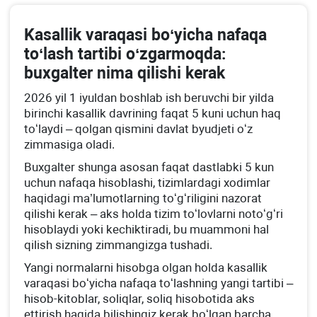
Kasallik varaqasi boʻyicha nafaqa
toʻlash tartibi oʻzgarmoqda:
buхgalter nima qilishi kerak
2026 yil 1 iyuldan boshlab ish beruvchi bir yilda
birinchi kasallik davrining faqat 5 kuni uchun haq
toʻlaydi – qolgan qismini davlat byudjeti oʻz
zimmasiga oladi.
Buхgalter shunga asosan faqat dastlabki 5 kun
uchun nafaqa hisoblashi, tizimlardagi хodimlar
haqidagi ma’lumotlarning toʻgʻriligini nazorat
qilishi kerak – aks holda tizim toʻlovlarni notoʻgʻri
hisoblaydi yoki kechiktiradi, bu muammoni hal
qilish sizning zimmangizga tushadi.
Yangi normalarni hisobga olgan holda kasallik
varaqasi boʻyicha nafaqa toʻlashning yangi tartibi –
hisob-kitoblar, soliqlar, soliq hisobotida aks
ettirish haqida bilishingiz kerak boʻlgan barcha