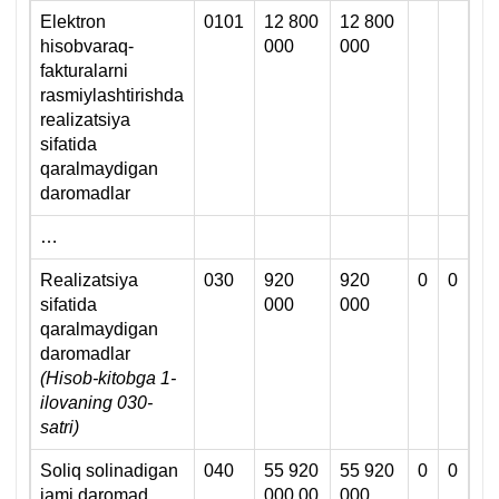
Elektron
0101
12 800
12 800
hisobvaraq-
000
000
fakturalarni
rasmiylashtirishda
realizatsiya
sifatida
qaralmaydigan
daromadlar
…
Realizatsiya
030
920
920
0
0
sifatida
000
000
qaralmaydigan
daromadlar
(
Hisob-kitobga 1-
ilovaning 030-
satri
)
Soliq solinadigan
040
55 920
55 920
0
0
jami daromad
000,00
000