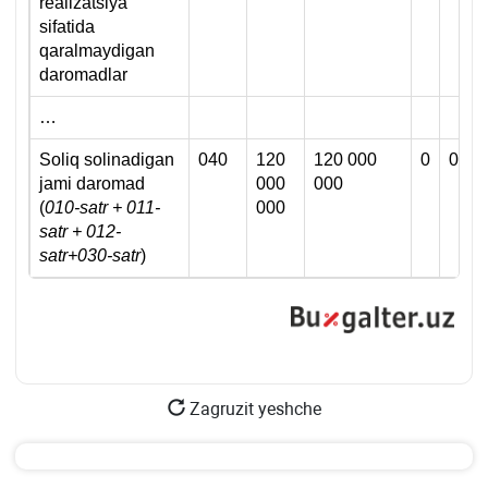
realizatsiya
sifatida
qaralmaydigan
daromadlar
…
Soliq solinadigan
040
120
120 000
0
0
jami daromad
000
000
(
010-satr + 0
11
-
000
satr + 0
12
-
satr
+030-satr
)
Zagruzit yeshche