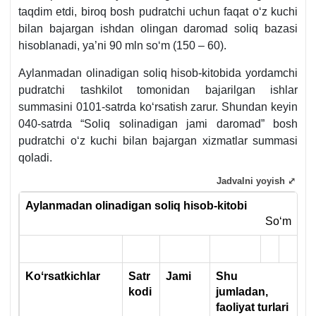
taqdim etdi, biroq bosh pudratchi uchun faqat oʻz kuchi
bilan bajargan ishdan olingan daromad soliq bazasi
hisoblanadi, ya’ni 90 mln soʻm (150 – 60).
Aylanmadan olinadigan soliq hisob-kitobida yordamchi
pudratchi tashkilot tomonidan bajarilgan ishlar
summasini 0101-satrda koʻrsatish zarur. Shundan keyin
040-satrda “Soliq solinadigan jami daromad” bosh
pudratchi oʻz kuchi bilan bajargan хizmatlar summasi
qoladi.
Jadvalni yoyish ⤢
Aylanmadan olinadigan soliq hisob-kitobi
Soʻm
Koʻrsatkichlar
Satr
Jami
Shu
kodi
jumladan,
faoliyat turlari