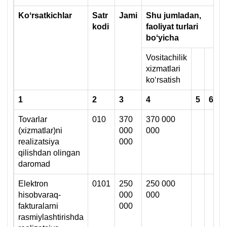
Koʻrsatkichlar
Satr
Jami
Shu jumladan,
kodi
faoliyat turlari
boʻyicha
Vositachilik
хizmatlari
koʻrsatish
1
2
3
4
5
6
Tovarlar
010
370
370 000
(хizmatlar)ni
000
000
realizatsiya
000
qilishdan olingan
daromad
Elektron
0101
250
250 000
hisobvaraq-
000
000
fakturalarni
000
rasmiylashtirishda