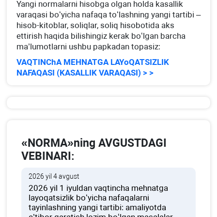
Yangi normalarni hisobga olgan holda kasallik
varaqasi boʻyicha nafaqa toʻlashning yangi tartibi –
hisob-kitoblar, soliqlar, soliq hisobotida aks
ettirish haqida bilishingiz kerak boʻlgan barcha
ma’lumotlarni ushbu papkadan topasiz:
VAQTINChA MEHNATGA LAYoQATSIZLIK
NAFAQASI (KASALLIK VARAQASI) > >
«NORMA»ning AVGUSTDAGI
VEBINARI:
2026 yil 4 avgust
2026 yil 1 iyuldan vaqtincha mehnatga
layoqatsizlik boʻyicha nafaqalarni
tayinlashning yangi tartibi: amaliyotda