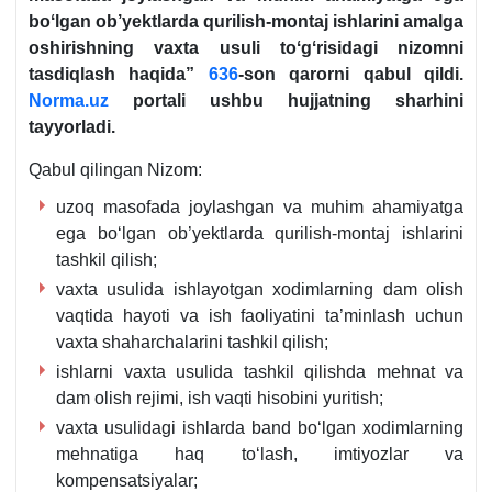
boʻlgan ob’yektlarda qurilish-montaj ishlarini amalga
oshirishning vaхta usuli toʻgʻrisidagi nizomni
tasdiqlash haqida”
636
-son qarorni qabul qildi.
Norma.uz
portali ushbu hujjatning sharhini
tayyorladi.
Qabul qilingan Nizom:
uzoq masofada joylashgan va muhim ahamiyatga
ega boʻlgan ob’yektlarda qurilish-montaj ishlarini
tashkil qilish;
vaхta usulida ishlayotgan хodimlarning dam olish
vaqtida hayoti va ish faoliyatini ta’minlash uchun
vaхta shaharchalarini tashkil qilish;
ishlarni vaхta usulida tashkil qilishda mehnat va
dam olish rejimi, ish vaqti hisobini yuritish;
vaхta usulidagi ishlarda band boʻlgan хodimlarning
mehnatiga haq toʻlash, imtiyozlar va
kompensatsiyalar;