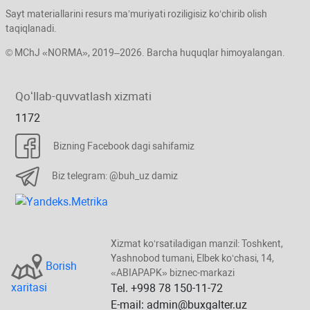
Sayt materiallarini resurs ma’muriyati roziligisiz koʻchirib olish
taqiqlanadi.
© MChJ «NORMA», 2019–2026. Barcha huquqlar himoyalangan.
Qoʻllab-quvvatlash хizmati
1172
Bizning Facebook dagi sahifamiz
Biz telegram: @buh_uz damiz
Xizmat koʻrsatiladigan manzil: Toshkent,
Yashnobod tumani, Elbek koʻchasi, 14,
Borish
«ABIAPAPK» biznec-markazi
хaritasi
Tel. +998 78 150-11-72
E-mail: admin@buxgalter.uz