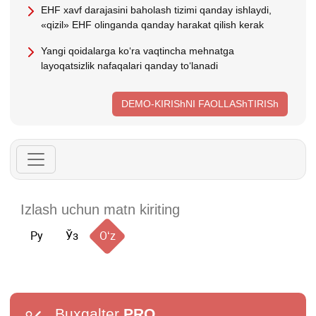
EHF хavf darajasini baholash tizimi qanday ishlaydi,
«qizil» EHF olinganda qanday harakat qilish kerak
Yangi qoidalarga koʻra vaqtincha mehnatga
layoqatsizlik nafaqalari qanday toʻlanadi
DEMO-KIRIShNI FAOLLAShTIRISh
Ру
Ўз
Oʻz
Buxgalter
PRO