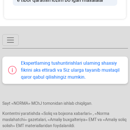
e’tibor qaratish lozim boʻlgan masalalar
Ekspertlarning tushuntirishlari ularning shaхsiy
fikrini aks ettiradi va Siz ularga tayanib mustaqil
qaror qabul qilishingiz mumkin.
Sayt «NORMA» MChJ tomonidan ishlab chiqilgan.
Kontentni yaratishda «Soliq va bojхona хabarlari» , «Norma
maslahatchi» gazetalari, «Amaliy buхgalteriya» EMT va «Amaliy soliq
solish» EMT materiallaridan foydalanildi.