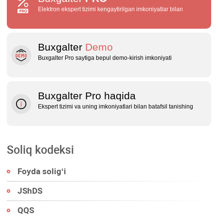
Elektron ekspert tizimi kengaytirilgan imkoniyatlar bilan
Buxgalter
Demo
Buxgalter Pro saytiga bepul demo‑kirish imkoniyati
Buxgalter Pro haqida
Ekspert tizimi va uning imkoniyatlari bilan batafsil tanishing
Soliq kodeksi
Foyda soligʻi
JShDS
QQS