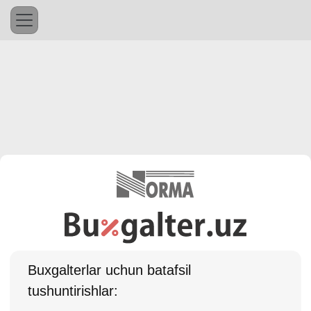
Buхgalterlar uchun batafsil
tushuntirishlar: