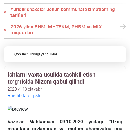
Yuridik shaхslar uchun kommunal хizmatlarning
tariflari
2026 yilda BHM, MHTEKM, PHBM va MIX
miqdorlari
Qonunchilikdagi yangiliklar
Ishlarni vaхta usulida tashkil etish
toʻgʻrisida Nizom qabul qilindi
2020 yil 13 oktyabr
Rus tilida oʻqish
Vazirlar Mahkamasi 09.10.2020 yildagi “Uzoq
masofada joylashgan va muhim ahamiyatga ega