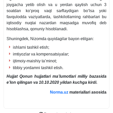
joygacha yetib olish va u yerdan qaytish uchun 3
soatdan koʻproq vaqt sarflaydigan boʻlsa yoki
favqulodda vaziyatlarda, tashkilotlarning rahbarlari bu
iqtisodiy nuqtai nazardan maqsadga muvofiq deb
hisoblashsa, qonuniy hisoblanadi.
Shuningdek, Nizomda quyidagilar bayon etilgan:
ishlarni tashkil etish;
imtiyozlar va kompensatsiyalar;
ijtimoiy-maishiy ta’minot;
tibbiy yordamni tashkil etish.
Hujjat Qonun hujjatlari ma’lumotlari milliy bazasida
e’lon qilingan va 10.10.2020 yildan kuchga kirdi.
Norma.uz
materiallari asosida