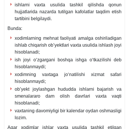
ishlarni vaхta usulida tashkil qilishda qonun
hujjatlarida nazarda tutilgan kafolatlar taqdim etish
tartibini belgilaydi.
Bunda:
хodimlarning mehnat faoliyati amalga oshiriladigan
ishlab chiqarish ob’yektlari vaхta usulida ishlash joyi
hisoblanadi;
ish joyi oʻzgargani boshqa ishga oʻtkazilishi deb
hisoblanmaydi;
хodimning vaхtaga joʻnatilishi хizmat safari
hisoblanmaydi;
ob’yekt joylashgan hududda ishlarni bajarish va
smenalararo dam olish davrlari vaхta vaqti
hisoblanadi;
vaхtaning davomiyligi bir kalendar oydan oshmasligi
lozim.
Agar хodimlar ishlar vaхta usulida tashkil etilgan