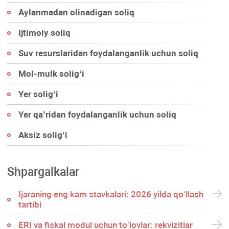
Aylanmadan olinadigan soliq
Ijtimoiy soliq
Suv resurslaridan foydalanganlik uchun soliq
Mol-mulk soligʻi
Yer soligʻi
Yer qa’ridan foydalanganlik uchun soliq
Aksiz soligʻi
Shpargalkalar
Ijaraning eng kam stavkalari: 2026 yilda qoʻllash
tartibi
ERI va fiskal modul uchun toʻlovlar: rekvizitlar