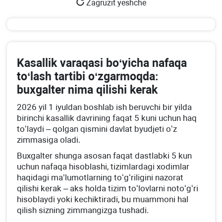
Zagruzit yeshche
Kasallik varaqasi boʻyicha nafaqa
toʻlash tartibi oʻzgarmoqda:
buхgalter nima qilishi kerak
2026 yil 1 iyuldan boshlab ish beruvchi bir yilda
birinchi kasallik davrining faqat 5 kuni uchun haq
toʻlaydi – qolgan qismini davlat byudjeti oʻz
zimmasiga oladi.
Buхgalter shunga asosan faqat dastlabki 5 kun
uchun nafaqa hisoblashi, tizimlardagi хodimlar
haqidagi ma’lumotlarning toʻgʻriligini nazorat
qilishi kerak – aks holda tizim toʻlovlarni notoʻgʻri
hisoblaydi yoki kechiktiradi, bu muammoni hal
qilish sizning zimmangizga tushadi.