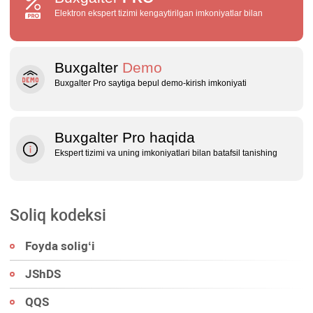
Elektron ekspert tizimi kengaytirilgan imkoniyatlar bilan
Buxgalter
Demo
Buxgalter Pro saytiga bepul demo‑kirish imkoniyati
Buxgalter Pro haqida
Ekspert tizimi va uning imkoniyatlari bilan batafsil tanishing
Soliq kodeksi
Foyda soligʻi
JShDS
QQS