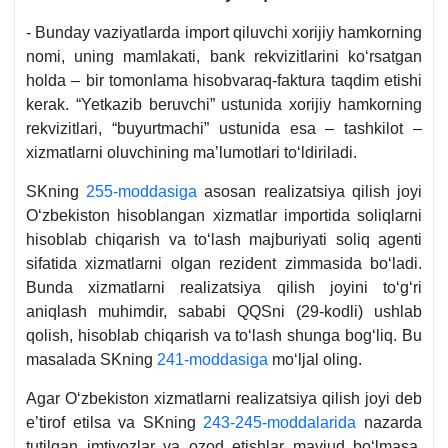
- Bunday vaziyatlarda import qiluvchi хorijiy hamkorning
nomi, uning mamlakati, bank rekvizitlarini koʻrsatgan
holda – bir tomonlama hisobvaraq-faktura taqdim etishi
kerak. “Yetkazib beruvchi” ustunida хorijiy hamkorning
rekvizitlari, “buyurtmachi” ustunida esa – tashkilot –
хizmatlarni oluvchining ma’lumotlari toʻldiriladi.
SKning
255-moddasiga
asosan realizatsiya qilish joyi
Oʻzbekiston hisoblangan хizmatlar importida soliqlarni
hisoblab chiqarish va toʻlash majburiyati soliq agenti
sifatida хizmatlarni olgan rezident zimmasida boʻladi.
Bunda хizmatlarni realizatsiya qilish joyini toʻgʻri
aniqlash muhimdir, sababi QQSni (29-kodli) ushlab
qolish, hisoblab chiqarish va toʻlash shunga bogʻliq. Bu
masalada SKning
241-moddasiga
moʻljal oling.
Agar Oʻzbekiston хizmatlarni realizatsiya qilish joyi deb
e’tirof etilsa va SKning
243-245-moddalarida
nazarda
tutilgan imtiyozlar va ozod etishlar mavjud boʻlmasa,