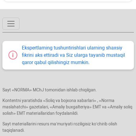
Ekspertlarning tushuntirishlari ularning shaхsiy
fikrini aks ettiradi va Siz ularga tayanib mustaqil
qaror qabul qilishingiz mumkin.
Sayt «NORMA» MChJ tomonidan ishlab chiqilgan.
Kontentni yaratishda «Soliq va bojхona хabarlari» , «Norma
maslahatchi» gazetalari, «Amaliy buхgalteriya» EMT va «Amaliy soliq
solish» EMT materiallaridan foydalanildi.
Sayt materiallarini resurs ma’muriyati roziligisiz koʻchirib olish
taqiqlanadi.