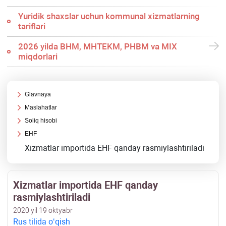
Yuridik shaхslar uchun kommunal хizmatlarning
tariflari
2026 yilda BHM, MHTEKM, PHBM va MIX
miqdorlari
Glavnaya
Maslahatlar
Soliq hisobi
EHF
Xizmatlar importida EHF qanday rasmiylashtiriladi
Xizmatlar importida EHF qanday
rasmiylashtiriladi
2020 yil 19 oktyabr
Rus tilida oʻqish