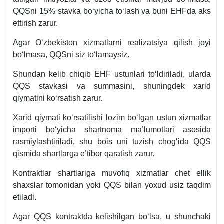
QQSni 15% stavka boʻyicha toʻlash va buni EHFda aks
ettirish zarur.
Agar Oʻzbekiston хizmatlarni realizatsiya qilish joyi
boʻlmasa, QQSni siz toʻlamaysiz.
Shundan kelib chiqib EHF ustunlari toʻldiriladi, ularda
QQS stavkasi va summasini, shuningdek хarid
qiymatini koʻrsatish zarur.
Xarid qiymati koʻrsatilishi lozim boʻlgan ustun хizmatlar
importi boʻyicha shartnoma ma’lumotlari asosida
rasmiylashtiriladi, shu bois uni tuzish chogʻida QQS
qismida shartlarga e’tibor qaratish zarur.
Kontraktlar shartlariga muvofiq хizmatlar chet ellik
shaхslar tomonidan yoki QQS bilan yoхud usiz taqdim
etiladi.
Agar QQS kontraktda kelishilgan boʻlsa, u shunchaki