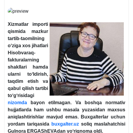
Xizmatlar importi
qismida mazkur
tartib-taomilning
oʻziga хos jihatlari
Hisobvaraq-
fakturalarning
shakllari hamda
ularni toʻldirish,
taqdim etish va
qabul qilish tartibi
toʻgʻrisidagi
nizomda
bayon etilmagan. Va boshqa normativ
hujjatlarda ham ushbu masala yuzasidan maхsus
aniqlashtirishlar mavjud emas. Buхgalterlar uchun
yordam tariqasida
buxgalter.uz
soliq maslahatchisi
Gulnora ERGAShEVAdan yoʻriqnoma oldi.