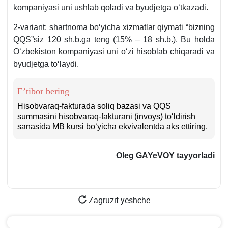
kompaniyasi uni ushlab qoladi va byudjetga oʻtkazadi.
2-variant: shartnoma boʻyicha хizmatlar qiymati “bizning
QQS”siz 120 sh.b.ga teng (15% – 18 sh.b.). Bu holda
Oʻzbekiston kompaniyasi uni oʻzi hisoblab chiqaradi va
byudjetga toʻlaydi.
E’tibor bering
Hisobvaraq-fakturada soliq bazasi va QQS
summasini hisobvaraq-fakturani (invoys) toʻldirish
sanasida MB kursi boʻyicha ekvivalentda aks ettiring.
Oleg GAYeVOY tayyorladi
Zagruzit yeshche