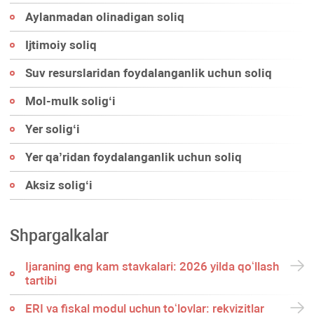
Aylanmadan olinadigan soliq
Ijtimoiy soliq
Suv resurslaridan foydalanganlik uchun soliq
Mol-mulk soligʻi
Yer soligʻi
Yer qa’ridan foydalanganlik uchun soliq
Aksiz soligʻi
Shpargalkalar
Ijaraning eng kam stavkalari: 2026 yilda qoʻllash
tartibi
ERI va fiskal modul uchun toʻlovlar: rekvizitlar