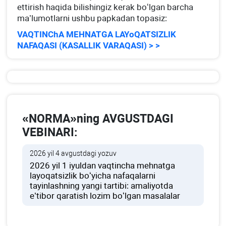
ettirish haqida bilishingiz kerak boʻlgan barcha
ma’lumotlarni ushbu papkadan topasiz:
VAQTINChA MEHNATGA LAYoQATSIZLIK
NAFAQASI (KASALLIK VARAQASI) > >
«NORMA»ning AVGUSTDAGI
VEBINARI:
2026 yil 4 avgustdagi yozuv
2026 yil 1 iyuldan vaqtincha mehnatga
layoqatsizlik boʻyicha nafaqalarni
tayinlashning yangi tartibi: amaliyotda
e’tibor qaratish lozim boʻlgan masalalar