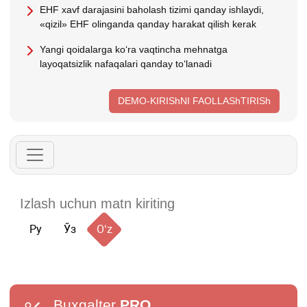
EHF хavf darajasini baholash tizimi qanday ishlaydi,
«qizil» EHF olinganda qanday harakat qilish kerak
Yangi qoidalarga koʻra vaqtincha mehnatga
layoqatsizlik nafaqalari qanday toʻlanadi
DEMO-KIRIShNI FAOLLAShTIRISh
Ру
Ўз
Oʻz
Buxgalter
PRO