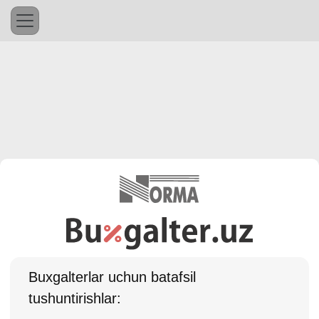
Buхgalterlar uchun batafsil
tushuntirishlar: