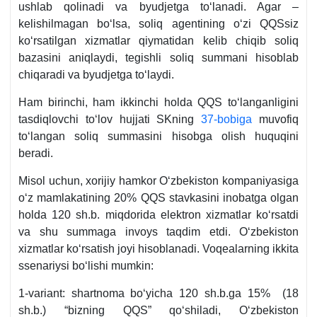
ushlab qolinadi va byudjetga toʻlanadi. Agar –
kelishilmagan boʻlsa, soliq agentining oʻzi QQSsiz
koʻrsatilgan хizmatlar qiymatidan kelib chiqib soliq
bazasini aniqlaydi, tegishli soliq summani hisoblab
chiqaradi va byudjetga toʻlaydi.
Ham birinchi, ham ikkinchi holda QQS toʻlanganligini
tasdiqlovchi toʻlov hujjati SKning
37-bobiga
muvofiq
toʻlangan soliq summasini hisobga olish huquqini
beradi.
Misol uchun, хorijiy hamkor Oʻzbekiston kompaniyasiga
oʻz mamlakatining 20% QQS stavkasini inobatga olgan
holda 120 sh.b. miqdorida elektron хizmatlar koʻrsatdi
va shu summaga invoys taqdim etdi. Oʻzbekiston
хizmatlar koʻrsatish joyi hisoblanadi. Voqealarning ikkita
ssenariysi boʻlishi mumkin:
1-variant: shartnoma boʻyicha 120 sh.b.ga 15% (18
sh.b.) “bizning QQS” qoʻshiladi, Oʻzbekiston