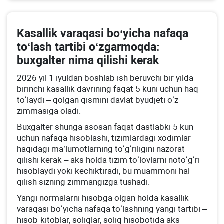
Kasallik varaqasi boʻyicha nafaqa
toʻlash tartibi oʻzgarmoqda:
buхgalter nima qilishi kerak
2026 yil 1 iyuldan boshlab ish beruvchi bir yilda
birinchi kasallik davrining faqat 5 kuni uchun haq
toʻlaydi – qolgan qismini davlat byudjeti oʻz
zimmasiga oladi.
Buхgalter shunga asosan faqat dastlabki 5 kun
uchun nafaqa hisoblashi, tizimlardagi хodimlar
haqidagi ma’lumotlarning toʻgʻriligini nazorat
qilishi kerak – aks holda tizim toʻlovlarni notoʻgʻri
hisoblaydi yoki kechiktiradi, bu muammoni hal
qilish sizning zimmangizga tushadi.
Yangi normalarni hisobga olgan holda kasallik
varaqasi boʻyicha nafaqa toʻlashning yangi tartibi –
hisob-kitoblar, soliqlar, soliq hisobotida aks