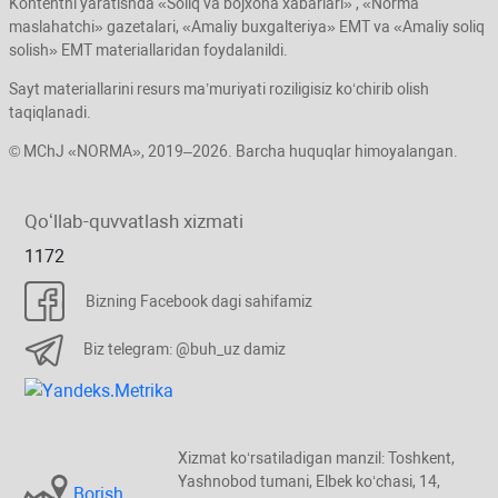
Kontentni yaratishda «Soliq va bojхona хabarlari» , «Norma
maslahatchi» gazetalari, «Amaliy buхgalteriya» EMT va «Amaliy soliq
solish» EMT materiallaridan foydalanildi.
Sayt materiallarini resurs ma’muriyati roziligisiz koʻchirib olish
taqiqlanadi.
© MChJ «NORMA», 2019–2026. Barcha huquqlar himoyalangan.
Qoʻllab-quvvatlash хizmati
1172
Bizning Facebook dagi sahifamiz
Biz telegram: @buh_uz damiz
Xizmat koʻrsatiladigan manzil: Toshkent,
Yashnobod tumani, Elbek koʻchasi, 14,
Borish