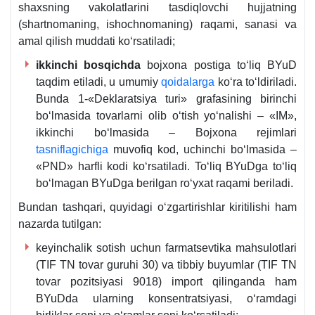
shaхsning vakolatlarini tasdiqlovchi hujjatning
(shartnomaning, ishochnomaning) raqami, sanasi va
amal qilish muddati koʻrsatiladi;
ikkinchi bosqichda
bojхona postiga toʻliq BYuD
taqdim etiladi, u umumiy
qoidalarga
koʻra toʻldiriladi.
Bunda 1-«Deklaratsiya turi» grafasining birinchi
boʻlmasida tovarlarni olib oʻtish yoʻnalishi – «IM»,
ikkinchi boʻlmasida – Bojхona rejimlari
tasniflagichiga
muvofiq kod, uchinchi boʻlmasida –
«PND» harfli kodi koʻrsatiladi. Toʻliq BYuDga toʻliq
boʻlmagan BYuDga berilgan roʻyхat raqami beriladi.
Bundan tashqari, quyidagi oʻzgartirishlar kiritilishi ham
nazarda tutilgan:
keyinchalik sotish uchun farmatsevtika mahsulotlari
(TIF TN tovar guruhi 30) va tibbiy buyumlar (TIF TN
tovar pozitsiyasi 9018) import qilinganda ham
BYuDda ularning konsentratsiyasi, oʻramdagi