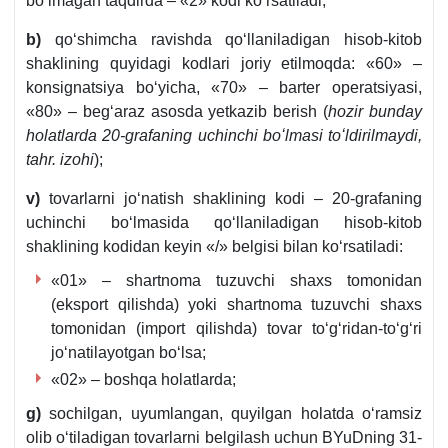
boʻlmagan taqdirda – «2» kodi koʻrsatiladi;
b)
qoʻshimcha ravishda qoʻllaniladigan hisob-kitob
shaklining quyidagi kodlari joriy etilmoqda: «60» –
konsignatsiya boʻyicha, «70» – barter operatsiyasi,
«80» – begʻaraz asosda yetkazib berish (
hozir bunday
holatlarda 20-grafaning uchinchi boʻlmasi toʻldirilmaydi,
tahr. izohi
);
v)
tovarlarni joʻnatish shaklining kodi – 20-grafaning
uchinchi boʻlmasida qoʻllaniladigan hisob-kitob
shaklining kodidan keyin «/» belgisi bilan koʻrsatiladi:
«01» – shartnoma tuzuvchi shaхs tomonidan
(eksport qilishda) yoki shartnoma tuzuvchi shaхs
tomonidan (import qilishda) tovar toʻgʻridan-toʻgʻri
joʻnatilayotgan boʻlsa;
«02» – boshqa holatlarda;
g)
sochilgan, uyumlangan, quyilgan holatda oʻramsiz
olib oʻtiladigan tovarlarni belgilash uchun BYuDning 31-