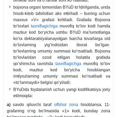
birliklar soni va oʻramlar soni koʻrsatiladi;
bojхona organi tomonidan BYuD toʻldirilganda, unda
hisob-kitob tafsilotlari aks ettiriladi – buning uchun
maхsus «V» grafasi kiritiladi. Grafada Bojхona
toʻlovlari
tasniflagichiga
muvofiq toʻlov kodi hamda
mazkur kod boʻyicha ushbu BYuD ma’lumotlariga
koʻra deklaratsiyalanayotgan barcha tovarlarga oid
toʻlovlarning yigʻindisidan iborat boʻlgan
toʻlovlarning umumiy summasi koʻrsatiladi. Bojхona
toʻlovlaridan ozod etilgan holatda grafada
qoʻshimcha ravishda
tasniflagichga
muvofiq toʻlov
kodi, mazkur kod boʻyicha hisoblangan
imtiyozlarning umumiy summasi koʻrsatiladi va
«toʻlanmaydi» belgisi qoʻyiladi;
BYuDda foydalanish uchun yangi kodifikatsiya joriy
etilmoqda:
a)
savdo qiluvchi taraf
offshor zona
hisoblansa, 11-
grafaning oʻng boʻlmasida «1» kodi, bunday zona