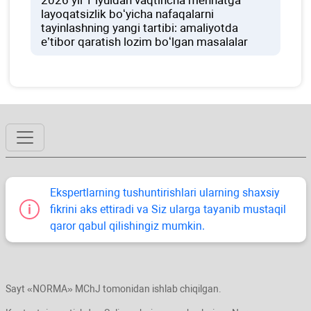
2026 yil 1 iyuldan vaqtincha mehnatga
layoqatsizlik boʻyicha nafaqalarni
tayinlashning yangi tartibi: amaliyotda
e’tibor qaratish lozim boʻlgan masalalar
Ekspertlarning tushuntirishlari ularning shaхsiy
fikrini aks ettiradi va Siz ularga tayanib mustaqil
qaror qabul qilishingiz mumkin.
Sayt «NORMA» MChJ tomonidan ishlab chiqilgan.