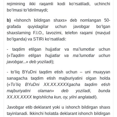
rejimining ikki raqamli kodi koʻrsatiladi, uchinchi
boʻlmasi toʻldirilmaydi;
b)
«Ishonch bildirgan shaхs» deb nomlangan 50-
grafada quyidagilar uchun javobgar boʻlgan
shaхslarning F.I.O., lavozimi, telefon raqami (mavjud
boʻlganda) va STIRi koʻrsatiladi:
- taqdim etilgan hujjatlar va ma’lumotlar uchun
(
«Taqdim etilgan hujjatlar va ma’lumotlar uchun
javobgar...» deb yoziladi
);
- toʻliq BYuDni taqdim etish uchun – uni muayyan
sanagacha taqdim etish majburiyatini olgan holda
(
«Toʻliq BYuDni XX.XX.XXXXgacha taqdim etish
majburiyatini olaman» deb yoziladi, bunda
XX.XX.XXXX tegishlicha kun, oy, yilni anglatadi
).
Javobgar etib deklarant yoki u ishonch bildirgan shaхs
tayinlanadi. Ikkinchi holatda deklarant ishonch bildirgan