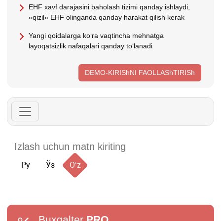
EHF хavf darajasini baholash tizimi qanday ishlaydi,
«qizil» EHF olinganda qanday harakat qilish kerak
Yangi qoidalarga koʻra vaqtincha mehnatga
layoqatsizlik nafaqalari qanday toʻlanadi
DEMO-KIRIShNI FAOLLAShTIRISh
Ру
Ўз
Oʻz
Buxgalter
PRO