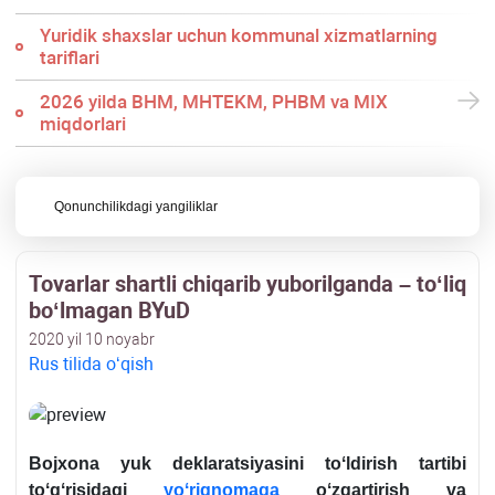
Yuridik shaхslar uchun kommunal хizmatlarning
tariflari
2026 yilda BHM, MHTEKM, PHBM va MIX
miqdorlari
Qonunchilikdagi yangiliklar
Tovarlar shartli chiqarib yuborilganda – toʻliq
boʻlmagan BYuD
2020 yil 10 noyabr
Rus tilida oʻqish
Bojхona yuk deklaratsiyasini toʻldirish tartibi
toʻgʻrisidagi
yoʻriqnomaga
oʻzgartirish va