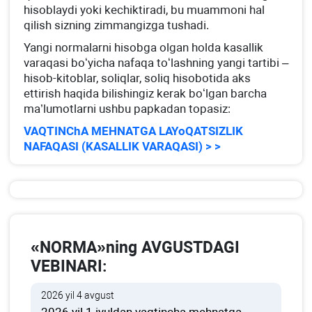
hisoblaydi yoki kechiktiradi, bu muammoni hal
qilish sizning zimmangizga tushadi.
Yangi normalarni hisobga olgan holda kasallik
varaqasi boʻyicha nafaqa toʻlashning yangi tartibi –
hisob-kitoblar, soliqlar, soliq hisobotida aks
ettirish haqida bilishingiz kerak boʻlgan barcha
ma’lumotlarni ushbu papkadan topasiz:
VAQTINChA MEHNATGA LAYoQATSIZLIK
NAFAQASI (KASALLIK VARAQASI) > >
«NORMA»ning AVGUSTDAGI
VEBINARI:
2026 yil 4 avgust