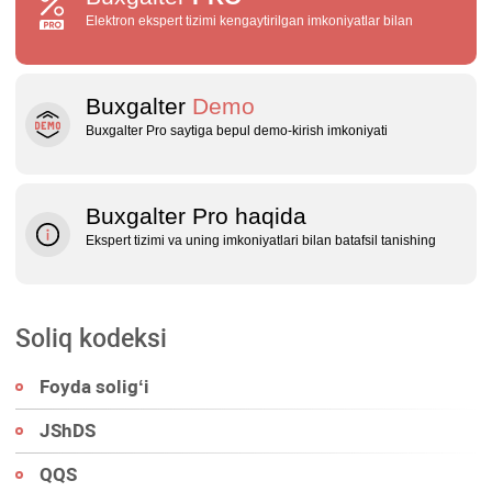
Elektron ekspert tizimi kengaytirilgan imkoniyatlar bilan
Buxgalter
Demo
Buxgalter Pro saytiga bepul demo‑kirish imkoniyati
Buxgalter Pro haqida
Ekspert tizimi va uning imkoniyatlari bilan batafsil tanishing
Soliq kodeksi
Foyda soligʻi
JShDS
QQS