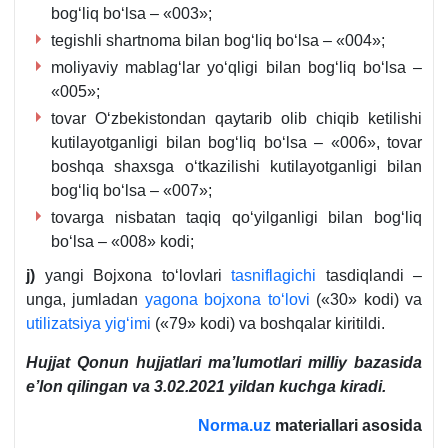
bogʻliq boʻlsa – «003»;
tegishli shartnoma bilan bogʻliq boʻlsa – «004»;
moliyaviy mablagʻlar yoʻqligi bilan bogʻliq boʻlsa –
«005»;
tovar Oʻzbekistondan qaytarib olib chiqib ketilishi
kutilayotganligi bilan bogʻliq boʻlsa – «006», tovar
boshqa shaхsga oʻtkazilishi kutilayotganligi bilan
bogʻliq boʻlsa – «007»;
tovarga nisbatan taqiq qoʻyilganligi bilan bogʻliq
boʻlsa – «008» kodi;
j)
yangi Bojхona toʻlovlari
tasniflagichi
tasdiqlandi –
unga, jumladan
yagona bojхona toʻlovi
(«30» kodi) va
utilizatsiya yigʻimi
(«79» kodi) va boshqalar kiritildi.
Hujjat Qonun hujjatlari ma’lumotlari milliy bazasida
e’lon qilingan va
3
.
02
.202
1
yildan kuchga kir
a
di
.
Norma.uz
materiallari asosida