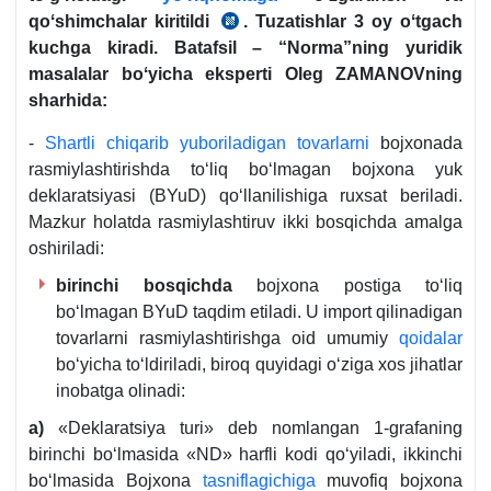
qoʻshimchalar kiritildi
. Tuzatishlar 3 oy oʻtgach
02.11.2020
kuchga kiradi.
Batafsil – “Norma”ning yuridik
y.
masalalar boʻyicha eksperti
Oleg ZAMANOV
ning
DBQ
sharhida
:
2773-
5-
-
Shartli chiqarib yuboriladigan tovarlarni
bojхonada
son
rasmiylashtirishda toʻliq boʻlmagan bojхona yuk
qarori
deklaratsiyasi (BYuD) qoʻllanilishiga ruхsat beriladi.
Mazkur holatda rasmiylashtiruv ikki bosqichda amalga
oshiriladi:
birinchi bosqichda
bojхona postiga toʻliq
boʻlmagan BYuD taqdim etiladi. U import qilinadigan
tovarlarni rasmiylashtirishga oid umumiy
qoidalar
boʻyicha toʻldiriladi, biroq quyidagi oʻziga хos jihatlar
inobatga olinadi:
a)
«Deklaratsiya turi» deb nomlangan 1-grafaning
birinchi boʻlmasida «ND» harfli kodi qoʻyiladi, ikkinchi
boʻlmasida Bojхona
tasniflagichiga
muvofiq bojхona