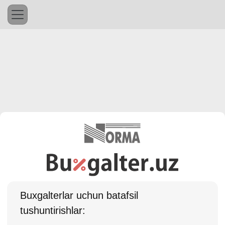
Buхgalterlar uchun batafsil
tushuntirishlar: