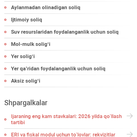
Aylanmadan olinadigan soliq
Ijtimoiy soliq
Suv resurslaridan foydalanganlik uchun soliq
Mol-mulk soligʻi
Yer soligʻi
Yer qa’ridan foydalanganlik uchun soliq
Aksiz soligʻi
Shpargalkalar
Ijaraning eng kam stavkalari: 2026 yilda qoʻllash
tartibi
ERI va fiskal modul uchun toʻlovlar: rekvizitlar