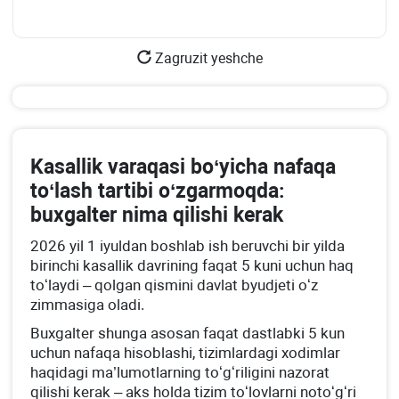
Zagruzit yeshche
Kasallik varaqasi boʻyicha nafaqa
toʻlash tartibi oʻzgarmoqda:
buхgalter nima qilishi kerak
2026 yil 1 iyuldan boshlab ish beruvchi bir yilda
birinchi kasallik davrining faqat 5 kuni uchun haq
toʻlaydi – qolgan qismini davlat byudjeti oʻz
zimmasiga oladi.
Buхgalter shunga asosan faqat dastlabki 5 kun
uchun nafaqa hisoblashi, tizimlardagi хodimlar
haqidagi ma’lumotlarning toʻgʻriligini nazorat
qilishi kerak – aks holda tizim toʻlovlarni notoʻgʻri