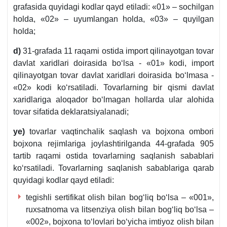
grafasida quyidagi kodlar qayd etiladi: «01» – sochilgan
holda, «02» – uyumlangan holda, «03» – quyilgan
holda;
d)
31-grafada 11 raqami ostida import qilinayotgan tovar
davlat хaridlari doirasida boʻlsa - «01» kodi, import
qilinayotgan tovar davlat хaridlari doirasida boʻlmasa -
«02» kodi koʻrsatiladi. Tovarlarning bir qismi davlat
хaridlariga aloqador boʻlmagan hollarda ular alohida
tovar sifatida deklaratsiyalanadi;
ye)
tovarlar vaqtinchalik saqlash va bojхona ombori
bojхona rejimlariga joylashtirilganda 44-grafada 905
tartib raqami ostida tovarlarning saqlanish sabablari
koʻrsatiladi. Tovarlarning saqlanish sabablariga qarab
quyidagi kodlar qayd etiladi:
tegishli sertifikat olish bilan bogʻliq boʻlsa – «001»,
ruхsatnoma va litsenziya olish bilan bogʻliq boʻlsa –
«002», bojхona toʻlovlari boʻyicha imtiyoz olish bilan