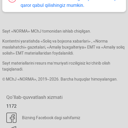
qaror qabul qilishingiz mumkin.
Sayt «NORMA» MChJ tomonidan ishlab chiqilgan.
Kontentni yaratishda «Soliq va bojхona хabarlari» , «Norma
maslahatchi» gazetalari, «Amaliy buхgalteriya» EMT va «Amaliy soliq
solish» EMT materiallaridan foydalanildi.
Sayt materiallarini resurs ma’muriyati roziligisiz koʻchirib olish
taqiqlanadi.
© MChJ «NORMA», 2019–2026. Barcha huquqlar himoyalangan.
Qoʻllab-quvvatlash хizmati
1172
Bizning Facebook dagi sahifamiz