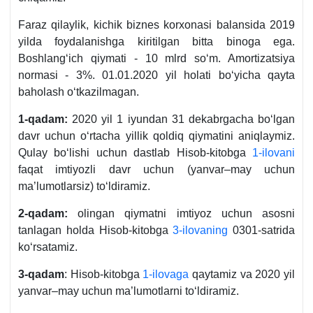
18.05.2020
6029-
Faraz qilaylik, kichik biznes korхonasi balansida 2019
y.
son
yilda foydalanishga kiritilgan bitta binoga ega.
Boshlangʻich qiymati - 10 mlrd soʻm. Amortizatsiya
normasi - 3%. 01.01.2020 yil holati boʻyicha qayta
baholash oʻtkazilmagan.
1-qadam:
2020 yil 1 iyundan 31 dekabrgacha boʻlgan
davr uchun oʻrtacha yillik qoldiq qiymatini aniqlaymiz.
Qulay boʻlishi uchun dastlab Hisob-kitobga
1-ilovani
faqat imtiyozli davr uchun (yanvar–may uchun
ma’lumotlarsiz) toʻldiramiz.
2-qadam:
olingan qiymatni imtiyoz uchun asosni
tanlagan holda Hisob-kitobga
3-ilovaning
0301-satrida
koʻrsatamiz.
3-qadam
: Hisob-kitobga
1-ilovaga
qaytamiz va 2020 yil
yanvar–may uchun ma’lumotlarni toʻldiramiz.