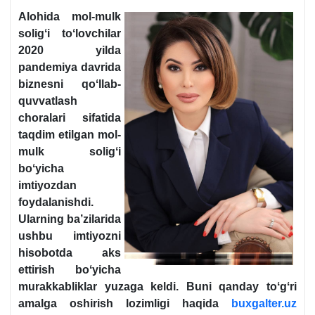
Alohida mol-mulk
soligʻi toʻlovchilar
2020 yilda
pandemiya davrida
biznesni qoʻllab-
quvvatlash
choralari sifatida
taqdim etilgan mol-
mulk soligʻi
boʻyicha
imtiyozdan
foydalanishdi.
Ularning ba’zilarida
ushbu imtiyozni
hisobotda aks
ettirish boʻyicha
murakkabliklar yuzaga keldi. Buni qanday toʻgʻri
amalga oshirish lozimligi haqida
buxgalter.uz