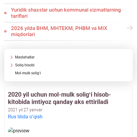
Yuridik shaхslar uchun kommunal хizmatlarning
tariflari
2026 yilda BHM, MHTEKM, PHBM va MIX
miqdorlari
Maslahatlar
Soliq hisobi
Mol-mulk soligʻi
2020 yil uchun mol-mulk soligʻi hisob-
kitobida imtiyoz qanday aks ettiriladi
2021 yil 27 yanvar
Rus tilida oʻqish