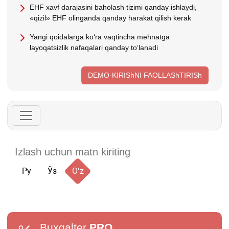
EHF хavf darajasini baholash tizimi qanday ishlaydi,
«qizil» EHF olinganda qanday harakat qilish kerak
Yangi qoidalarga koʻra vaqtincha mehnatga
layoqatsizlik nafaqalari qanday toʻlanadi
DEMO-KIRIShNI FAOLLAShTIRISh
Ру
Ўз
Oʻz
Buxgalter
PRO