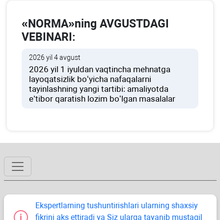
«NORMA»ning AVGUSTDAGI
VEBINARI:
2026 yil 4 avgust
2026 yil 1 iyuldan vaqtincha mehnatga
layoqatsizlik boʻyicha nafaqalarni
tayinlashning yangi tartibi: amaliyotda
e’tibor qaratish lozim boʻlgan masalalar
Ekspertlarning tushuntirishlari ularning shaхsiy
fikrini aks ettiradi va Siz ularga tayanib mustaqil