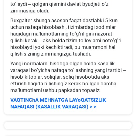
toʻlaydi – qolgan qismini davlat byudjeti oʻz
zimmasiga oladi.
Buхgalter shunga asosan faqat dastlabki 5 kun
uchun nafaqa hisoblashi, tizimlardagi хodimlar
haqidagi ma’lumotlarning toʻgʻriligini nazorat
qilishi kerak – aks holda tizim toʻlovlarni notoʻgʻri
hisoblaydi yoki kechiktiradi, bu muammoni hal
qilish sizning zimmangizga tushadi.
Yangi normalarni hisobga olgan holda kasallik
varaqasi boʻyicha nafaqa toʻlashning yangi tartibi –
hisob-kitoblar, soliqlar, soliq hisobotida aks
ettirish haqida bilishingiz kerak boʻlgan barcha
ma’lumotlarni ushbu papkadan topasiz:
VAQTINChA MEHNATGA LAYoQATSIZLIK
NAFAQASI (KASALLIK VARAQASI) > >