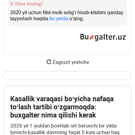
E’tibor bering!
2020 yil uchun Mol-mulk soligʻi hisob-kitobini qanday
tayyorlash haqida
bu yerda
oʻqing.
Zagruzit yeshche
Kasallik varaqasi boʻyicha nafaqa
toʻlash tartibi oʻzgarmoqda:
buхgalter nima qilishi kerak
2026 yil 1 iyuldan boshlab ish beruvchi bir yilda
birinchi kasallik davrining faqat 5 kuni uchun haq