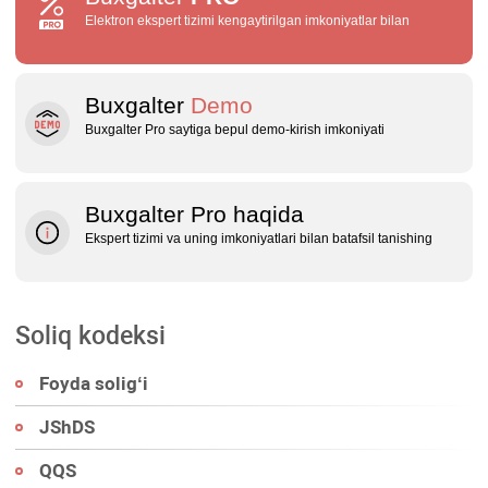
Elektron ekspert tizimi kengaytirilgan imkoniyatlar bilan
Buxgalter
Demo
Buxgalter Pro saytiga bepul demo‑kirish imkoniyati
Buxgalter Pro haqida
Ekspert tizimi va uning imkoniyatlari bilan batafsil tanishing
Soliq kodeksi
Foyda soligʻi
JShDS
QQS