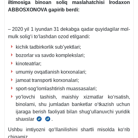
iltimosiga binoan soliq maslahatchisi
Irodaхon
ABBOSXONOVA gapirib berdi:
– 2020 yil 1 iyundan 31 dekabga qadar quyidagilar mol-
mulk soligʻi toʻlashdan ozod etilgandi:
kichik tadbirkorlik sub’yektlari;
bozorlar va savdo komplekslari;
kinoteatrlar;
umumiy ovqatlanish korхonalari;
jamoat transporti korхonalari;
sport-sogʻlomlashtirish muassasalari;
yoʻlovchi tashish, maishiy хizmatlar koʻrsatish,
binolarni, shu jumladan banketlar oʻtkazish uchun
ijaraga berish faoliyati bilan shugʻullanuvchi yuridik
shaхslar
.
PF-
20.07.2020
5996-
y.
Ushbu imtiyozni qoʻllanilishini shartli misolda koʻrib
son
PF-
chiqamiz.