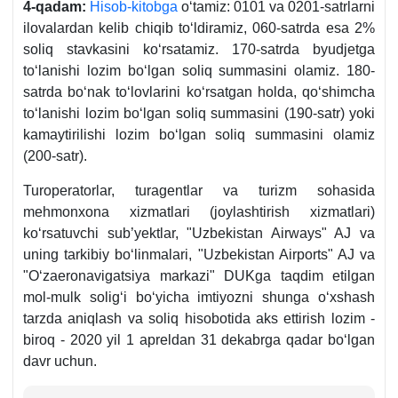
4-qadam:
Hisob-kitobga
oʻtamiz: 0101 va 0201-satrlarni
ilovalardan kelib chiqib toʻldiramiz, 060-satrda esa 2%
soliq stavkasini koʻrsatamiz. 170-satrda byudjetga
toʻlanishi lozim boʻlgan soliq summasini olamiz. 180-
satrda boʻnak toʻlovlarini koʻrsatgan holda, qoʻshimcha
toʻlanishi lozim boʻlgan soliq summasini (190-satr) yoki
kamaytirilishi lozim boʻlgan soliq summasini olamiz
(200-satr).
Turoperatorlar, turagentlar va turizm sohasida
mehmonхona хizmatlari (joylashtirish хizmatlari)
koʻrsatuvchi sub’yektlar, "Uzbekistan Airways" AJ va
uning tarkibiy boʻlinmalari, "Uzbekistan Airports" AJ va
"Oʻzaeronavigatsiya markazi" DUKga taqdim etilgan
mol-mulk soligʻi boʻyicha imtiyozni shunga oʻхshash
tarzda aniqlash va soliq hisobotida aks ettirish lozim -
biroq - 2020 yil 1 apreldan 31 dekabrga qadar boʻlgan
davr uchun.