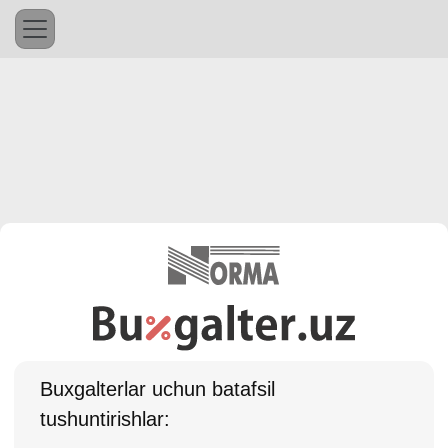
Buхgalterlar uchun batafsil
tushuntirishlar: