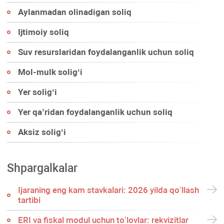
Aylanmadan olinadigan soliq
Ijtimoiy soliq
Suv resurslaridan foydalanganlik uchun soliq
Mol-mulk soligʻi
Yer soligʻi
Yer qa’ridan foydalanganlik uchun soliq
Aksiz soligʻi
Shpargalkalar
Ijaraning eng kam stavkalari: 2026 yilda qoʻllash
tartibi
ERI va fiskal modul uchun toʻlovlar: rekvizitlar