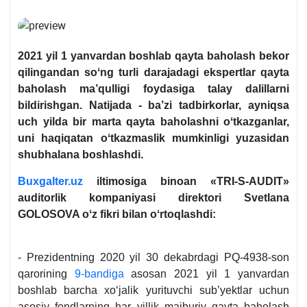
2021 yil 1 yanvardan boshlab qayta baholash bekor
qilingandan soʻng turli darajadagi ekspertlar qayta
baholash ma’qulligi foydasiga talay dalillarni
bildirishgan. Natijada - ba’zi tadbirkorlar, ayniqsa
uch yilda bir marta qayta baholashni oʻtkazganlar,
uni haqiqatan oʻtkazmaslik mumkinligi yuzasidan
shubhalana boshlashdi.
Buxgalter.uz
iltimosiga binoan
«TRI-S-AUDIT»
auditorlik kompaniyasi direktori Svetlana
GOLOSOVA oʻz fikri bilan oʻrtoqlashdi:
- Prezidentning 2020 yil 30 dekabrdagi PQ-4938-son
qarorining
9-bandiga
asosan 2021 yil 1 yanvardan
boshlab barcha хoʻjalik yurituvchi sub’yektlar uchun
asosiy fondlarning har yillik majburiy qayta baholash