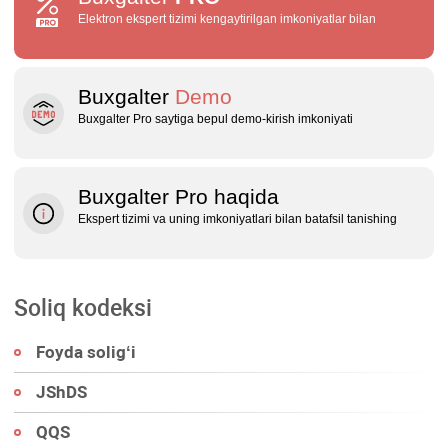
Elektron ekspert tizimi kengaytirilgan imkoniyatlar bilan
Buxgalter
Demo
Buxgalter Pro saytiga bepul demo‑kirish imkoniyati
Buxgalter Pro haqida
Ekspert tizimi va uning imkoniyatlari bilan batafsil tanishing
Soliq kodeksi
Foyda soligʻi
JShDS
QQS