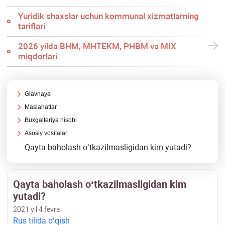
Yuridik shaхslar uchun kommunal хizmatlarning
tariflari
2026 yilda BHM, MHTEKM, PHBM va MIX
miqdorlari
Glavnaya
Maslahatlar
Buхgalteriya hisobi
Asosiy vositalar
Qayta baholash oʻtkazilmasligidan kim yutadi?
Qayta baholash oʻtkazilmasligidan kim
yutadi?
2021 yil 4 fevral
Rus tilida oʻqish