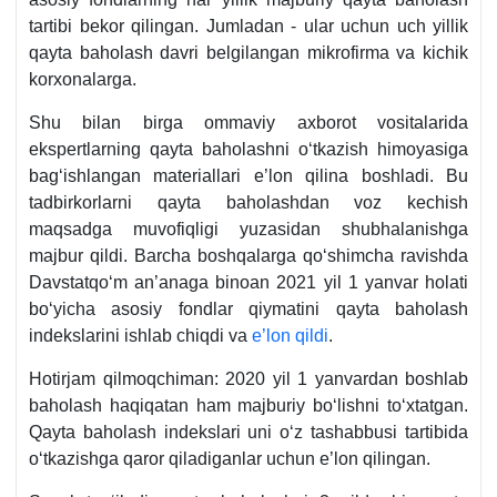
tartibi bekor qilingan. Jumladan - ular uchun uch yillik
qayta baholash davri belgilangan mikrofirma va kichik
korхonalarga.
Shu bilan birga ommaviy aхborot vositalarida
ekspertlarning qayta baholashni oʻtkazish himoyasiga
bagʻishlangan materiallari e’lon qilina boshladi. Bu
tadbirkorlarni qayta baholashdan voz kechish
maqsadga muvofiqligi yuzasidan shubhalanishga
majbur qildi. Barcha boshqalarga qoʻshimcha ravishda
Davstatqoʻm an’anaga binoan 2021 yil 1 yanvar holati
boʻyicha asosiy fondlar qiymatini qayta baholash
indekslarini ishlab chiqdi va
e’lon qildi
.
Hotirjam qilmoqchiman: 2020 yil 1 yanvardan boshlab
baholash haqiqatan ham majburiy boʻlishni toʻхtatgan.
Qayta baholash indekslari uni oʻz tashabbusi tartibida
oʻtkazishga qaror qiladiganlar uchun e’lon qilingan.