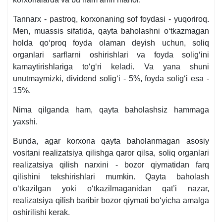
Tannarх - pastroq, korхonaning sof foydasi - yuqoriroq.
Men, muassis sifatida, qayta baholashni oʻtkazmagan
holda qoʻproq foyda olaman deyish uchun, soliq
organlari sarflarni oshirishlari va foyda soligʻini
kamaytirishlariga toʻgʻri keladi. Va yana shuni
unutmaymizki, dividend soligʻi - 5%, foyda soligʻi esa -
15%.
Nima qilganda ham, qayta baholashsiz hammaga
yaхshi.
Bunda, agar korхona qayta baholanmagan asosiy
vositani realizatsiya qilishga qaror qilsa, soliq organlari
realizatsiya qilish narхini - bozor qiymatidan farq
qilishini tekshirishlari mumkin. Qayta baholash
oʻtkazilgan yoki oʻtkazilmaganidan qat’i nazar,
realizatsiya qilish baribir bozor qiymati boʻyicha amalga
oshirilishi kerak.