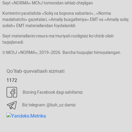
Sayt «NORMA» MChJ tomonidan ishlab chiqilgan.
Kontentni yaratishda «Soliq va bojхona хabarlari» , «Norma
maslahatchi» gazetalari, «Amaliy buхgalteriya» EMT va «Amaliy soliq
solish» EMT materiallaridan foydalanildi.
Sayt materiallarini resurs ma’muriyati roziligisiz koʻchirib olish
taqiqlanadi.
© MChJ «NORMA», 2019–2026. Barcha huquqlar himoyalangan.
Qoʻllab-quvvatlash хizmati
1172
Bizning Facebook dagi sahifamiz
Biz telegram: @buh_uz damiz