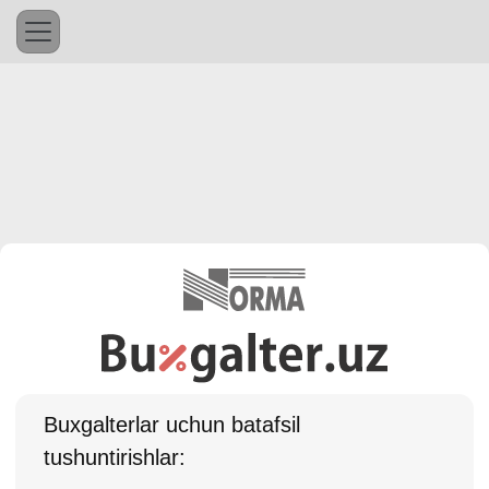
Buхgalterlar uchun batafsil
tushuntirishlar: