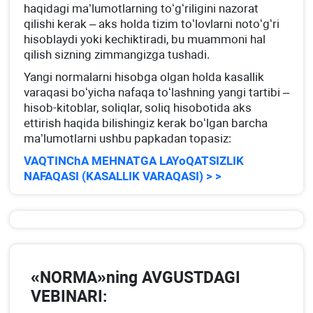
haqidagi ma’lumotlarning toʻgʻriligini nazorat
qilishi kerak – aks holda tizim toʻlovlarni notoʻgʻri
hisoblaydi yoki kechiktiradi, bu muammoni hal
qilish sizning zimmangizga tushadi.
Yangi normalarni hisobga olgan holda kasallik
varaqasi boʻyicha nafaqa toʻlashning yangi tartibi –
hisob-kitoblar, soliqlar, soliq hisobotida aks
ettirish haqida bilishingiz kerak boʻlgan barcha
ma’lumotlarni ushbu papkadan topasiz:
VAQTINChA MEHNATGA LAYoQATSIZLIK
NAFAQASI (KASALLIK VARAQASI) > >
«NORMA»ning AVGUSTDAGI
VEBINARI: