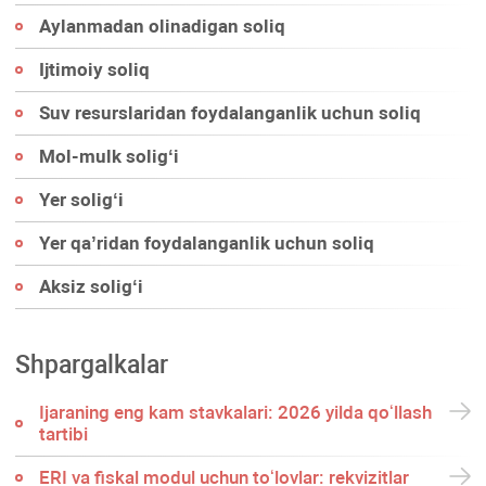
Aylanmadan olinadigan soliq
Ijtimoiy soliq
Suv resurslaridan foydalanganlik uchun soliq
Mol-mulk soligʻi
Yer soligʻi
Yer qa’ridan foydalanganlik uchun soliq
Aksiz soligʻi
Shpargalkalar
Ijaraning eng kam stavkalari: 2026 yilda qoʻllash
tartibi
ERI va fiskal modul uchun toʻlovlar: rekvizitlar