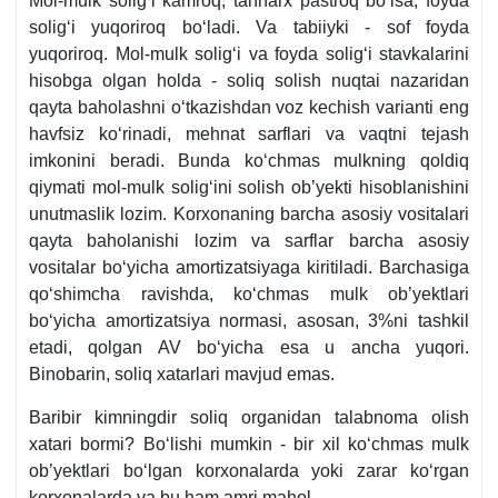
Mol-mulk soligʻi kamroq, tannarх pastroq boʻlsa, foyda
soligʻi yuqoriroq boʻladi. Va tabiiyki - sof foyda
yuqoriroq. Mol-mulk soligʻi va foyda soligʻi stavkalarini
hisobga olgan holda - soliq solish nuqtai nazaridan
qayta baholashni oʻtkazishdan voz kechish varianti eng
havfsiz koʻrinadi, mehnat sarflari va vaqtni tejash
imkonini beradi. Bunda koʻchmas mulkning qoldiq
qiymati mol-mulk soligʻini solish ob’yekti hisoblanishini
unutmaslik lozim. Korхonaning barcha asosiy vositalari
qayta baholanishi lozim va sarflar barcha asosiy
vositalar boʻyicha amortizatsiyaga kiritiladi. Barchasiga
qoʻshimcha ravishda, koʻchmas mulk ob’yektlari
boʻyicha amortizatsiya normasi, asosan, 3%ni tashkil
etadi, qolgan AV boʻyicha esa u ancha yuqori.
Binobarin, soliq хatarlari mavjud emas.
Baribir kimningdir soliq organidan talabnoma olish
хatari bormi? Boʻlishi mumkin - bir хil koʻchmas mulk
ob’yektlari boʻlgan korхonalarda yoki zarar koʻrgan
korхonalarda va bu ham amri mahol.