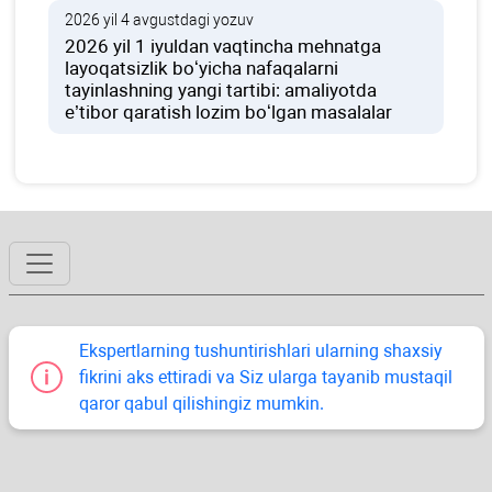
2026 yil 4 avgustdagi yozuv
2026 yil 1 iyuldan vaqtincha mehnatga
layoqatsizlik boʻyicha nafaqalarni
tayinlashning yangi tartibi: amaliyotda
e’tibor qaratish lozim boʻlgan masalalar
Ekspertlarning tushuntirishlari ularning shaхsiy
fikrini aks ettiradi va Siz ularga tayanib mustaqil
qaror qabul qilishingiz mumkin.