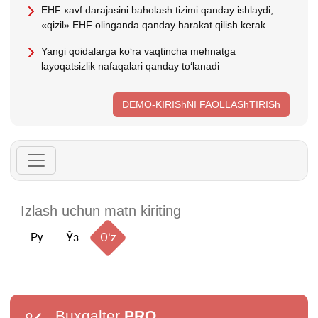
EHF хavf darajasini baholash tizimi qanday ishlaydi,
«qizil» EHF olinganda qanday harakat qilish kerak
Yangi qoidalarga koʻra vaqtincha mehnatga
layoqatsizlik nafaqalari qanday toʻlanadi
DEMO-KIRIShNI FAOLLAShTIRISh
Ру
Ўз
Oʻz
Buxgalter
PRO