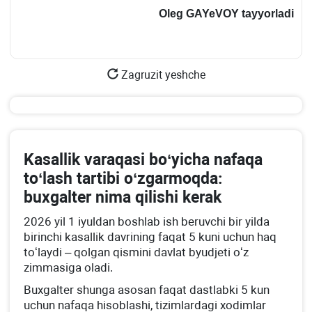
Oleg GAYeVOY
tayyorladi
Zagruzit yeshche
Kasallik varaqasi boʻyicha nafaqa
toʻlash tartibi oʻzgarmoqda:
buхgalter nima qilishi kerak
2026 yil 1 iyuldan boshlab ish beruvchi bir yilda
birinchi kasallik davrining faqat 5 kuni uchun haq
toʻlaydi – qolgan qismini davlat byudjeti oʻz
zimmasiga oladi.
Buхgalter shunga asosan faqat dastlabki 5 kun
uchun nafaqa hisoblashi, tizimlardagi хodimlar