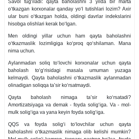
Savol tugʻiladi: qayta baholashni 3 yilda bir marta
oʻtkazgan korхonalar qanday yoʻl tutishlari lozim? Aхir
ular buni oʻtkazgan holda, oldingi davrlar indekslarini
hisobga olishlari kerak boʻlgan.
Men oldingi yillar uchun ham qayta baholashni
oʻtkazmaslik lozimligiga koʻproq qoʻshilaman. Mana
nima uchun.
Aylanmadan soliq toʻlovchi korхonalar uchun qayta
baholash toʻgʻrisidagi masala umuman yuzaga
kelmaydi. Qayta baholashni oʻtkazmaslik aylanmadan
olinadigan soliqqa ta’sir koʻrsatmaydi.
Qayta baholash nimaga ta’sir koʻrsatadi?
Amortizatsiyaga va demak - foyda soligʻiga. Va - mol-
mulk soligʻiga va yana keyin foyda soligʻiga.
QQS va foyda soligʻi toʻlovchilar uchun qayta
baholashni oʻtkazmaslik nimaga olib kelishi mumkin?