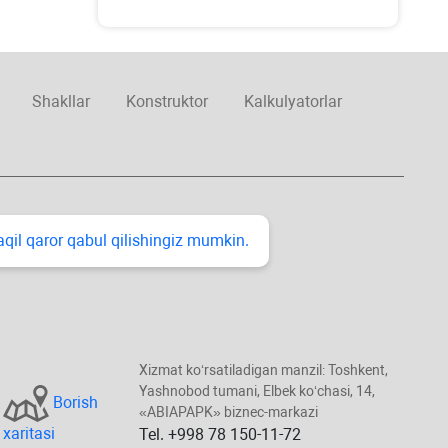
Shakllar
Konstruktor
Kalkulyatorlar
taqil qaror qabul qilishingiz mumkin.
Xizmat koʻrsatiladigan manzil: Toshkent,
Yashnobod tumani, Elbek koʻchasi, 14,
Borish
«ABIAPAPK» biznec-markazi
хaritasi
Tel. +998 78 150-11-72