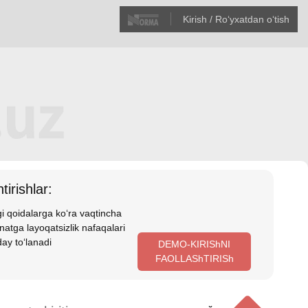
Kirish / Roʻyхatdan oʻtish
tirishlar:
i qoidalarga koʻra vaqtincha
atga layoqatsizlik nafaqalari
ay toʻlanadi
DEMO-KIRIShNI
FAOLLAShTIRISh