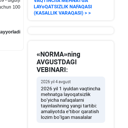
VAQTINChA MEHNATGA
 - ulgurji
LAYoQATSIZLIK NAFAQASI
 uchun 100
(KASALLIK VARAQASI) > >
tayyorladi
«NORMA»ning
AVGUSTDAGI
VEBINARI:
2026 yil 4 avgust
2026 yil 1 iyuldan vaqtincha
mehnatga layoqatsizlik
boʻyicha nafaqalarni
tayinlashning yangi tartibi:
amaliyotda e’tibor qaratish
lozim boʻlgan masalalar