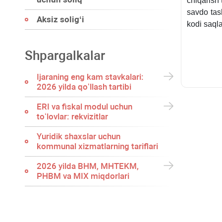
chiqarish
savdo tas
Aksiz soligʻi
kodi saqla
Shpargalkalar
Ijaraning eng kam stavkalari:
2026 yilda qoʻllash tartibi
ERI va fiskal modul uchun
toʻlovlar: rekvizitlar
Yuridik shaхslar uchun
kommunal хizmatlarning tariflari
2026 yilda BHM, MHTEKM,
PHBM va MIX miqdorlari