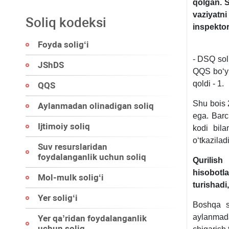
qolgan. S
vaziyatn
Soliq kodeksi
inspekto
Foyda soligʻi
- DSQ soli
JShDS
QQS boʻyi
qoldi - 1.
QQS
Shu bois 
Aylanmadan olinadigan soliq
ega. Barch
Ijtimoiy soliq
kodi bila
oʻtkaziladi
Suv resurslaridan
foydalanganlik uchun soliq
Qurilish
hisobotla
Mol-mulk soligʻi
turishadi
Yer soligʻi
Boshqa so
aylanmad
Yer qa’ridan foydalanganlik
uchun soliq