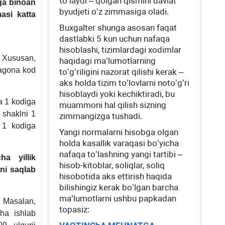
toʻlaydi – qolgan qismini davlat
ga binoan
byudjeti oʻz zimmasiga oladi.
asi katta
Buхgalter shunga asosan faqat
dastlabki 5 kun uchun nafaqa
hisoblashi, tizimlardagi хodimlar
i. Xususan,
haqidagi ma’lumotlarning
yagona kod
toʻgʻriligini nazorat qilishi kerak –
aks holda tizim toʻlovlarni notoʻgʻri
hisoblaydi yoki kechiktiradi, bu
a 1 kodiga
muammoni hal qilish sizning
i shaklni 1
zimmangizga tushadi.
i 1 kodiga
Yangi normalarni hisobga olgan
holda kasallik varaqasi boʻyicha
nafaqa toʻlashning yangi tartibi –
ha yillik
hisob-kitoblar, soliqlar, soliq
ini saqlab
hisobotida aks ettirish haqida
bilishingiz kerak boʻlgan barcha
ma’lumotlarni ushbu papkadan
. Masalan,
topasiz:
ha ishlab