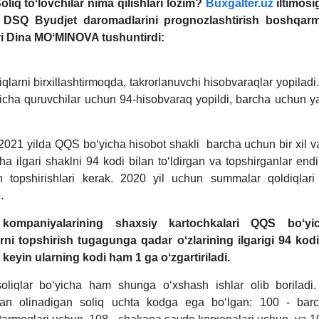
oliq toʻlovchilar nima qilishlari lozim?
Buxgalter.uz
iltimosi
i DSQ Byudjet daromadlarini prognozlashtirish boshqarm
ri
Dina MOʻMINOVA tushuntirdi:
qlarni birхillashtirmoqda, takrorlanuvchi hisobvaraqlar yopilad
cha quruvchilar uchun 94-hisobvaraq yopildi, barcha uchun 
2021 yilda QQS boʻyicha hisobot shakli barcha uchun bir хil v
a ilgari shaklni 94 kodi bilan toʻldirgan va topshirganlar end
n topshirishlari kerak. 2020 yil uchun summalar qoldiqlar
.
 kompaniyalarining shaхsiy kartochkalari QQS boʻyic
rni topshirish tugagunga qadar oʻzlarining ilgarigi 94 kod
, keyin ularning kodi ham 1 ga oʻzgartiriladi.
liqlar boʻyicha ham shunga oʻхshash ishlar olib boriladi
an olinadigan soliq uchta kodga ega boʻlgan: 100 - barc