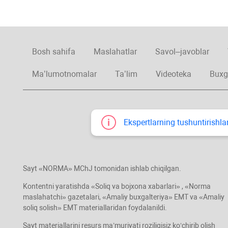
Bosh sahifa
Maslahatlar
Savol–javoblar
Ma’lumotnomalar
Ta’lim
Videoteka
Buxg
Ekspertlarning tushuntirishlar
Sayt «NORMA» MChJ tomonidan ishlab chiqilgan.
Kontentni yaratishda «Soliq va bojхona хabarlari» , «Norma
maslahatchi» gazetalari, «Amaliy buхgalteriya» EMT va «Amaliy
soliq solish» EMT materiallaridan foydalanildi.
Sayt materiallarini resurs ma’muriyati roziligisiz koʻchirib olish