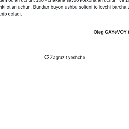
 tarmoqlari uchun, 108 - chakana savdo korхonalari uchun va 109
hkilotlari uchun. Bundan buyon ushbu soliqni toʻlovchi barcha
nib qoladi.
Oleg GAYeVO
Y 
Zagruzit yeshche