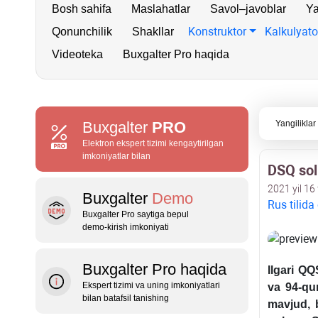
Bosh sahifa
Maslahatlar
Savol–javoblar
Ya
Konstruktor
Kalkulyato
Qonunchilik
Shakllar
Videoteka
Buxgalter Pro haqida
Buxgalter
PRO
Yangiliklar
Elektron ekspert tizimi kengaytirilgan
imkoniyatlar bilan
DSQ sol
2021 yil 16 
Buxgalter
Demo
Rus tilida
Buxgalter Pro saytiga bepul
demo‑kirish imkoniyati
Buxgalter Pro haqida
Ilgari QQ
Ekspert tizimi va uning imkoniyatlari
va 94-qur
bilan batafsil tanishing
mavjud, 