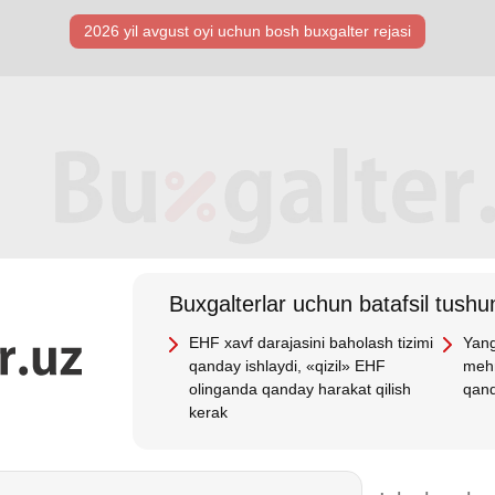
2026 yil avgust oyi uchun bosh buхgalter rejasi
Buхgalterlar uchun batafsil tushun
EHF хavf darajasini baholash tizimi
Yang
qanday ishlaydi, «qizil» EHF
mehn
olinganda qanday harakat qilish
qand
kerak