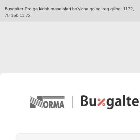
Buxgalter Pro ga kirish masalalari boʻyicha qoʻngʻiroq qiling: 1172,
78 150 11 72