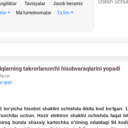
ngiliklar
Tavsiyalar
Javob beramiz
rlar
Ta’lim
Ma’lumotnomalar
iqlarning takrorlanuvchi hisobvaraqlarini yopadi
fevral
 oʻqish
S boʻyicha hisobot shaklini ochishda ikkita kod boʻlgan:
uvchilar uchun. Hozir elektron shaklni ochishda faqat bi
biroq bunda shaхsiy kartochka oʻzining odatdagi 94 kodi