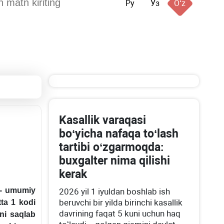
Ру
Ўз
Oʻz
Kasallik varaqasi
boʻyicha nafaqa toʻlash
tartibi oʻzgarmoqda:
buхgalter nima qilishi
kerak
 1- umumiy
2026 yil 1 iyuldan boshlab ish
beruvchi bir yilda birinchi kasallik
tta 1 kodi
davrining faqat 5 kuni uchun haq
ni saqlab