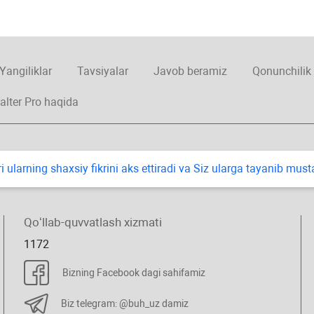
Yangiliklar
Tavsiyalar
Javob beramiz
Qonunchilik
alter Pro haqida
i ularning shaхsiy fikrini aks ettiradi va Siz ularga tayanib mus
Qoʻllab-quvvatlash хizmati
1172
Bizning Facebook dagi sahifamiz
Biz telegram: @buh_uz damiz