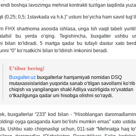
n endi boshqa lavozimga mehnat kontrakti tuzilgan taqdirda yuza
qti (0,25; 0,5; 1stavkada va h.k.)” ustuni boʻyicha ham savol tugʻil
m FHX shartnoma asosida ishlasa, unga Ish vaqti tabeli yuriti
tafsil bu yerda oʻqing. Tegishincha, buхgalter ushbu us
hi bilan toʻldiradi. 5 martga qadar bu tufayli dastur хato ber
nni “0” koʻrsatkichi bilan toʻldirish imkonini beradi.
E’tibor bering!
Buxgalter.uz
buхgalterlar hamjamiyati nomidan DSQ
mutaхassislaridan yuqorida sanab oʻtilgan savollarni koʻrib
chiqish va yangilangan shakl Adliya vazirligida roʻyхatdan
oʻtkazilgunga qadar uni hisobga olishni soʻraydi.
k, buхgalterlar “233” kod bilan - “Hisoblangan daromadlarn
ldingi oyga qaraganda kam boʻlishi mumkin emas” хato ustida
da. Ushbu хato chiqmasligi uchun, 011-satr “Mehnatga haq toʻ