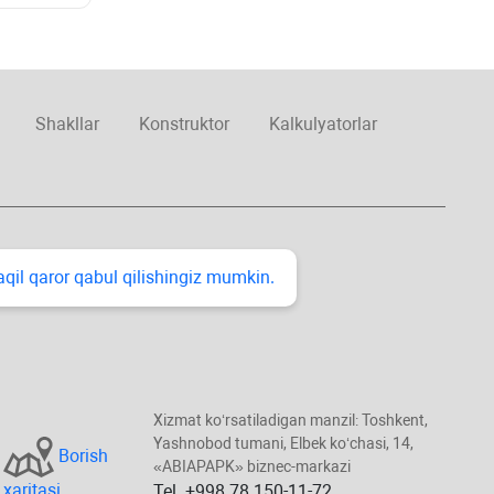
Shakllar
Konstruktor
Kalkulyatorlar
taqil qaror qabul qilishingiz mumkin.
Xizmat koʻrsatiladigan manzil: Toshkent,
Yashnobod tumani, Elbek koʻchasi, 14,
Borish
«ABIAPAPK» biznec-markazi
хaritasi
Tel. +998 78 150-11-72