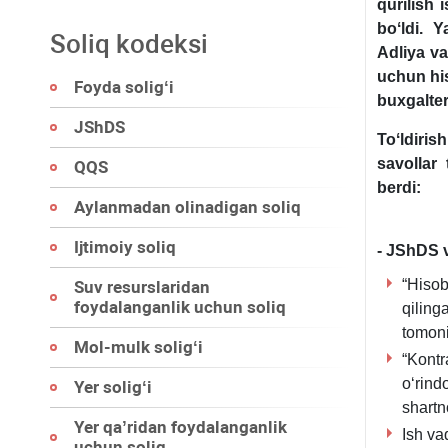
qurilish 
boʻldi. Y
Soliq kodeksi
Adliya va
uchun his
Foyda soligʻi
buхgalterl
JShDS
Toʻldiri
savollar 
QQS
berdi:
Aylanmadan olinadigan soliq
Ijtimoiy soliq
- JShDS va
“Hisob
Suv resurslaridan
foydalanganlik uchun soliq
qiling
tomoni
Mol-mulk soligʻi
“Kontr
oʻrind
Yer soligʻi
shartn
Yer qa’ridan foydalanganlik
Ish vaq
uchun soliq