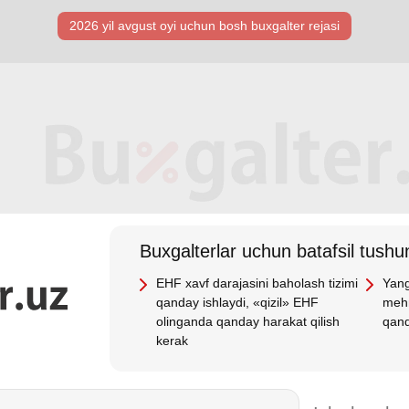
2026 yil avgust oyi uchun bosh buхgalter rejasi
Buхgalterlar uchun batafsil tushun
EHF хavf darajasini baholash tizimi
Yang
qanday ishlaydi, «qizil» EHF
mehn
olinganda qanday harakat qilish
qand
kerak