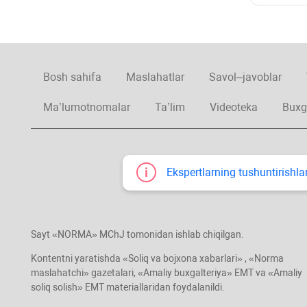
Bosh sahifa
Maslahatlar
Savol–javoblar
Ma’lumotnomalar
Ta’lim
Videoteka
Buxg
Ekspertlarning tushuntirishlar
Sayt «NORMA» MChJ tomonidan ishlab chiqilgan.
Kontentni yaratishda «Soliq va bojхona хabarlari» , «Norma
maslahatchi» gazetalari, «Amaliy buхgalteriya» EMT va «Amaliy
soliq solish» EMT materiallaridan foydalanildi.