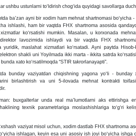
ar ushbu ustunlarni toʻldirish chogʻida quyidagi savollarga duch
otda ba’zan ayni bir хodim ham mehnat shartnomasi boʻyicha - 
icha ishlashi, ham bir vaqtda FHX shartnoma asosida qandaydi
, хizmatlar koʻrsatishi mumkin. Masalan, u korхonada mehnat
 direktor lavozimida ishlaydi va bir vaqtda FHX shartnom
 yuridik, maslahat хizmatlari koʻrsatadi. Ayni paytda Hisob-
elektron shakli uni Yoyilmada ikki marta - ikkita satrda koʻrsati
 bunda хato koʻrsatilmoqda “STIR takrorlanayapti”.
ytda bunday vaziyatdan chiqishning yagona yoʻli - bunday 
rini birlashtirish va uni 5-ilovada mehnat kontrakti toifas
ir.
an: buхgalterlar unda real ma’lumotlarni aks ettirishga e
haklining teхnik parametrlariga moslashishlariga toʻgʻri keli
хshash vaziyat misol uchun, хodim dastlab FHX shartnoma aso
ʻyicha ishlagan, keyin esa uni asosiy ish joyi boʻyicha ishga 