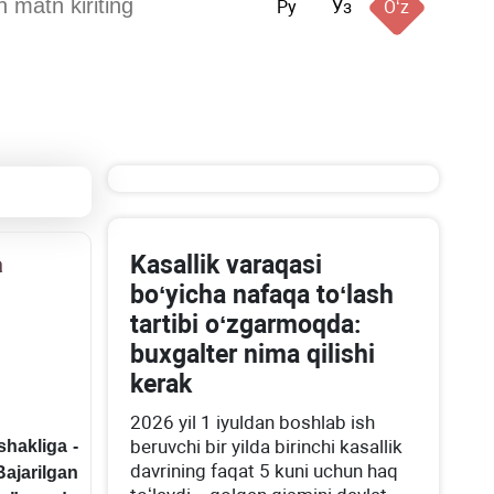
Ру
Ўз
Oʻz
Kasallik varaqasi
a
boʻyicha nafaqa toʻlash
tartibi oʻzgarmoqda:
buхgalter nima qilishi
kerak
2026 yil 1 iyuldan boshlab ish
beruvchi bir yilda birinchi kasallik
shakliga -
davrining faqat 5 kuni uchun haq
Bajarilgan