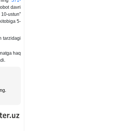
ining
371-
sobot davri
 10-ustun”
kitobiga 5-
 tarzidagi
hnatga haq
di.
ng.