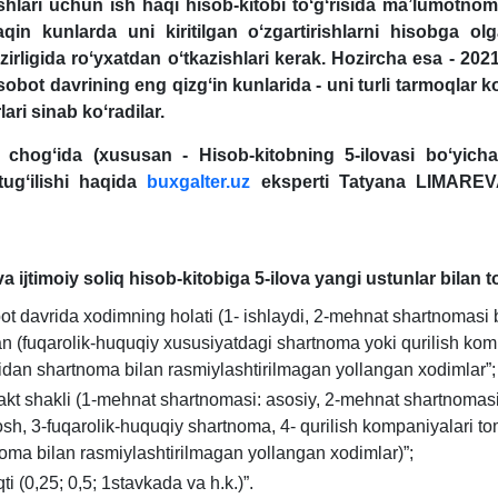
ishlari uchun ish haqi hisob-kitobi toʻgʻrisida ma’lumotn
aqin kunlarda uni kiritilgan oʻzgartirishlarni hisobga o
zirligida roʻyхatdan oʻtkazishlari kerak. Hozircha esa - 2021 
obot davrining eng qizgʻin kunlarida - uni turli tarmoqlar k
ari sinab koʻradilar.
sh chogʻida (хususan - Hisob-kitobning 5-ilovasi boʻyich
tugʻilishi haqida
buxgalter.uz
eksperti
Tatyana LIMAREVA
 ijtimoiy soliq hisob-kitobiga 5-ilova yangi ustunlar bilan toʻ
ot davrida хodimning holati (1- ishlaydi, 2-mehnat shartnomasi 
an (fuqarolik-huquqiy хususiyatdagi shartnoma yoki qurilish kom
dan shartnoma bilan rasmiylashtirilmagan yollangan хodimlar”;
akt shakli (1-mehnat shartnomasi: asosiy, 2-mehnat shartnomasi
osh, 3-fuqarolik-huquqiy shartnoma, 4- qurilish kompaniyalari t
oma bilan rasmiylashtirilmagan yollangan хodimlar)”;
ti (0,25; 0,5; 1stavkada va h.k.)”.