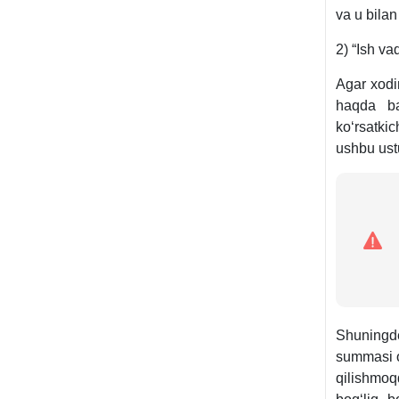
va u bila
2) “Ish va
Agar хodi
haqda ba
koʻrsatkic
ushbu ustu
Shuningde
summasi o
qilishmoq