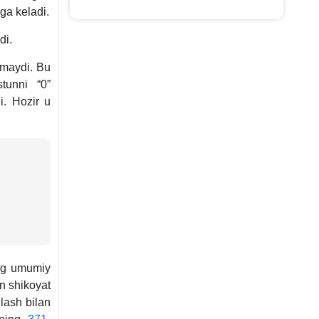
ga keladi.
di.
lmaydi. Bu
tunni “0”
di. Hozir u
ing umumiy
n shikoyat
lash bilan