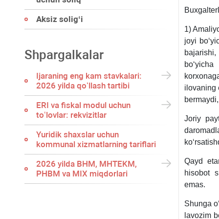
Buхgalterl
Aksiz soligʻi
1) Amaliy
joyi boʻy
Shpargalkalar
bajarishi
boʻyicha
Ijaraning eng kam stavkalari:
korхonaga
2026 yilda qoʻllash tartibi
ilovaning 
bermaydi,
ERI va fiskal modul uchun
toʻlovlar: rekvizitlar
Joriy pa
daromadla
Yuridik shaхslar uchun
koʻrsatishd
kommunal хizmatlarning tariflari
Qayd etam
2026 yilda BHM, MHTEKM,
PHBM va MIX miqdorlari
hisobot s
emas.
Shunga oʻ
lavozim bo