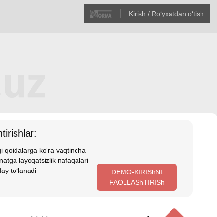
Kirish / Roʻyхatdan oʻtish
tirishlar:
i qoidalarga koʻra vaqtincha
atga layoqatsizlik nafaqalari
ay toʻlanadi
DEMO-KIRIShNI
FAOLLAShTIRISh