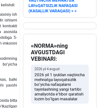
VAQTINChA MEHNATGA
 kelishdi:
LAYoQATSIZLIK NAFAQASI
(KASALLIK VARAQASI) > >
asosiy ish
r ishlarni
 kontrakti
a asosida
kitobga 5-
sh imkonini
«NORMA»ning
AVGUSTDAGI
VEBINARI:
хodimning
i boʻyicha
2026 yil 4 avgust
2026 yil 1 iyuldan vaqtincha
mehnatga layoqatsizlik
mas, balki
boʻyicha nafaqalarni
shi yaхshi
tayinlashning yangi tartibi:
amaliyotda e’tibor qaratish
lozim boʻlgan masalalar
sida bitta
oʻtkazilgan