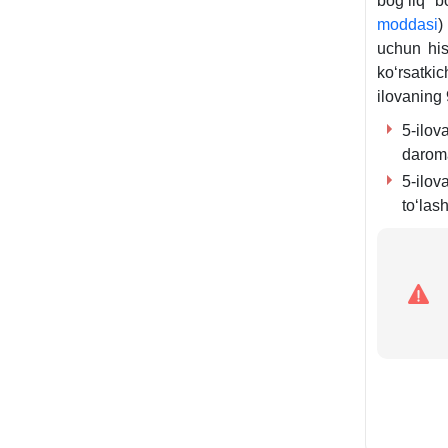
bogʻliq 
moddasi
)
uchun his
koʻrsatkic
ilovaning 
5-ilov
daroma
5-ilov
toʻlas