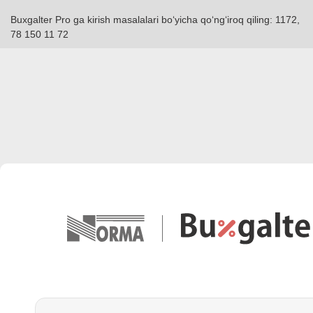
Buxgalter Pro ga kirish masalalari boʻyicha qoʻngʻiroq qiling: 1172,
78 150 11 72