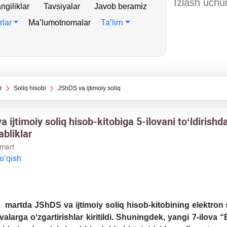
ngiliklar
Tavsiyalar
Javob beramiz
rlar
Ta’lim
Ma’lumotnomalar
r
Soliq hisobi
JShDS va ijtimoiy soliq
 ijtimoiy soliq hisob-kitobiga 5-ilovani toʻldirishd
bliklar
 mart
 oʻqish
3 martda JShDS va ijtimoiy soliq hisob-kitobining elektron 
ovalarga oʻzgartirishlar kiritildi. Shuningdek, yangi 7-ilova “