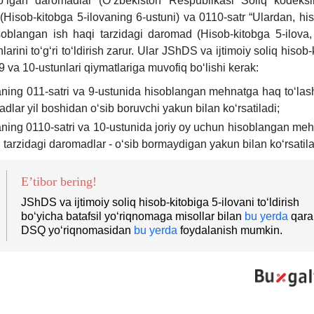
boʻlgan daromadlar (Oʻzbekiston Respublikasi Soliq kodeks
 (Hisob-kitobga 5-ilovaning 6-ustuni) va 0110-satr “Ulardan, hi
oblangan ish haqi tarzidagi daromad (Hisob-kitobga 5-ilova,
hlarini toʻgʻri toʻldirish zarur. Ular JShDS va ijtimoiy soliq hisob-
9 va 10-ustunlari qiymatlariga muvofiq boʻlishi kerak:
aning 011-satri va 9-ustunida hisoblangan mehnatga haq toʻlash
dlar yil boshidan oʻsib boruvchi yakun bilan koʻrsatiladi;
aning 0110-satri va 10-ustunida joriy oy uchun hisoblangan me
h tarzidagi daromadlar - oʻsib bormaydigan yakun bilan koʻrsatila
E’tibor bering!
JShDS va ijtimoiy soliq hisob-kitobiga 5-ilovani toʻldirish
boʻyicha batafsil yoʻriqnomaga misollar bilan
bu yerda
qara
DSQ yoʻriqnomasidan
bu yerda
foydalanish mumkin.