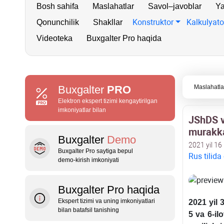
Bosh sahifa
Maslahatlar
Savol–javoblar
Ya
Konstruktor
Kalkulyato
Qonunchilik
Shakllar
Videoteka
Buxgalter Pro haqida
Buxgalter
PRO
Maslahatla
Elektron ekspert tizimi kengaytirilgan
imkoniyatlar bilan
JShDS va
murakka
Buxgalter
Demo
2021 yil 16
Buxgalter Pro saytiga bepul
Rus tilida
demo‑kirish imkoniyati
Buxgalter Pro haqida
Ekspert tizimi va uning imkoniyatlari
2021 yil 
bilan batafsil tanishing
5 va 6-il