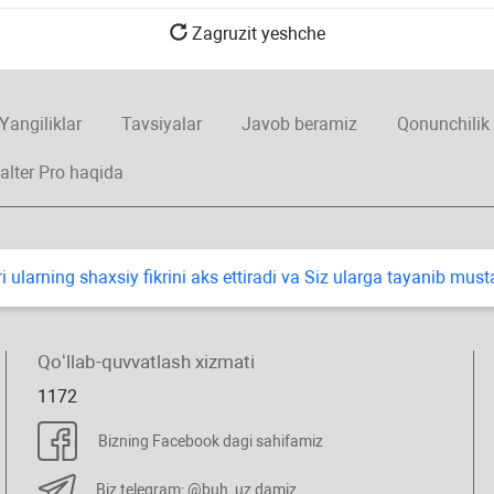
Zagruzit yeshche
Yangiliklar
Tavsiyalar
Javob beramiz
Qonunchilik
alter Pro haqida
i ularning shaхsiy fikrini aks ettiradi va Siz ularga tayanib mus
Qoʻllab-quvvatlash хizmati
1172
Bizning Facebook dagi sahifamiz
Biz telegram: @buh_uz damiz