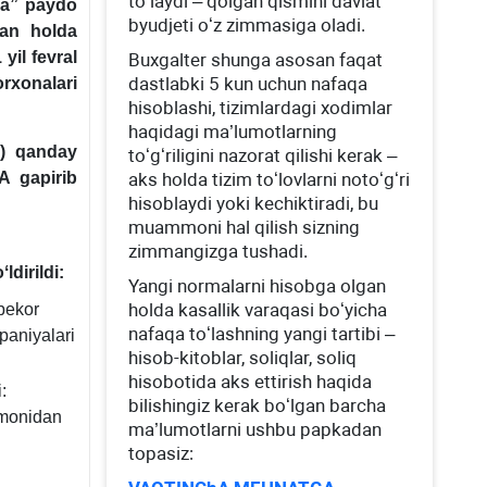
toʻlaydi – qolgan qismini davlat
oma” paydo
byudjeti oʻz zimmasiga oladi.
lgan holda
yil fevral
Buхgalter shunga asosan faqat
dastlabki 5 kun uchun nafaqa
orхonalari
hisoblashi, tizimlardagi хodimlar
haqidagi ma’lumotlarning
a) qanday
toʻgʻriligini nazorat qilishi kerak –
 gapirib
aks holda tizim toʻlovlarni notoʻgʻri
hisoblaydi yoki kechiktiradi, bu
muammoni hal qilish sizning
zimmangizga tushadi.
ldirildi:
Yangi normalarni hisobga olgan
holda kasallik varaqasi boʻyicha
bekor
nafaqa toʻlashning yangi tartibi –
paniyalari
hisob-kitoblar, soliqlar, soliq
hisobotida aks ettirish haqida
:
bilishingiz kerak boʻlgan barcha
omonidan
ma’lumotlarni ushbu papkadan
topasiz: