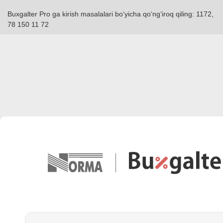
Buxgalter Pro ga kirish masalalari boʻyicha qoʻngʻiroq qiling: 1172,
78 150 11 72