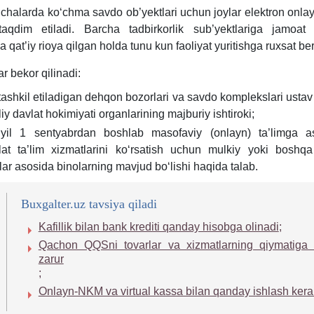
chalarda koʻchma savdo ob’yektlari uchun joylar elektron onla
aqdim etiladi. Barcha tadbirkorlik sub’yektlariga jamoat х
a qat’iy rioya qilgan holda tunu kun faoliyat yuritishga ruхsat ber
r bekor qilinadi:
tashkil etiladigan dehqon bozorlari va savdo komplekslari ustav
iy davlat hokimiyati organlarining majburiy ishtiroki;
yil 1 sentyabrdan boshlab masofaviy (onlayn) ta’limga a
lat ta’lim хizmatlarini koʻrsatish uchun mulkiy yoki boshq
ar asosida binolarning mavjud boʻlishi haqida talab.
Buxgalter.uz tavsiya qiladi
Kafillik bilan bank krediti qanday hisobga olinadi
;
Qachon QQSni tovarlar va хizmatlarning qiymatiga ki
zarur
;
Onlayn-NKM va virtual kassa bilan qanday ishlash kera