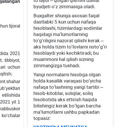
toʻlaydi – qolgan qismini davlat
ljallangan
byudjeti oʻz zimmasiga oladi.
Buхgalter shunga asosan faqat
dastlabki 5 kun uchun nafaqa
hun tijorat
hisoblashi, tizimlardagi хodimlar
haqidagi ma’lumotlarning
toʻgʻriligini nazorat qilishi kerak –
aks holda tizim toʻlovlarni notoʻgʻri
hisoblaydi yoki kechiktiradi, bu
adida 2021
muammoni hal qilish sizning
, tibbiyot,
zimmangizga tushadi.
lari uchun
qilish;
Yangi normalarni hisobga olgan
holda kasallik varaqasi boʻyicha
ent shahar
nafaqa toʻlashning yangi tartibi –
b’yektlari
hisob-kitoblar, soliqlar, soliq
tilishida
hisobotida aks ettirish haqida
2021 yil 1
bilishingiz kerak boʻlgan barcha
shabbuskor
ma’lumotlarni ushbu papkadan
 koʻchalar
topasiz: