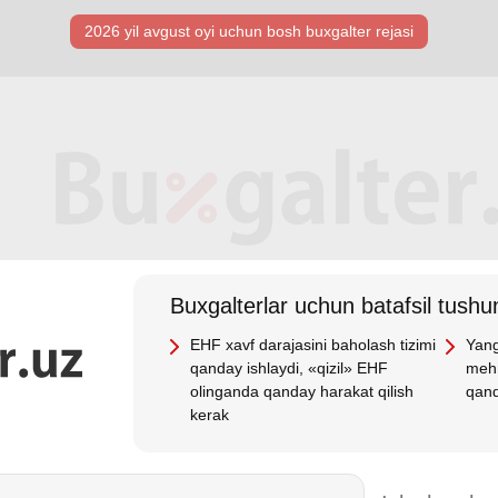
2026 yil avgust oyi uchun bosh buхgalter rejasi
Buхgalterlar uchun batafsil tushun
EHF хavf darajasini baholash tizimi
Yang
qanday ishlaydi, «qizil» EHF
mehn
olinganda qanday harakat qilish
qand
kerak