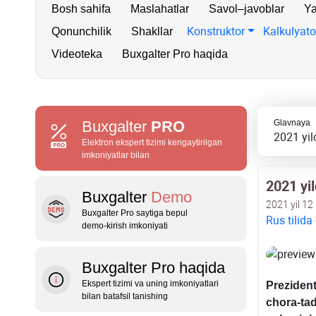
Bosh sahifa
Maslahatlar
Savol–javoblar
Ya
Konstruktor
Kalkulyato
Qonunchilik
Shakllar
Videoteka
Buxgalter Pro haqida
Buxgalter
PRO
Glavnaya
2021 yil
Elektron ekspert tizimi kengaytirilgan
imkoniyatlar bilan
2021 yi
Buxgalter
Demo
2021 yil 12
Buxgalter Pro saytiga bepul
Rus tilida
demo‑kirish imkoniyati
Buxgalter Pro haqida
Ekspert tizimi va uning imkoniyatlari
Preziden
bilan batafsil tanishing
chora-tad