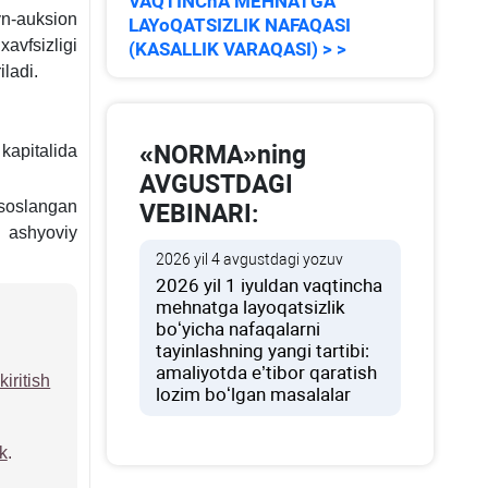
VAQTINChA MEHNATGA
yn-auksion
LAYoQATSIZLIK NAFAQASI
avfsizligi
(KASALLIK VARAQASI) > >
iladi.
«NORMA»ning
 kapitalida
AVGUSTDAGI
soslangan
VEBINARI:
a ashyoviy
2026 yil 4 avgustdagi yozuv
2026 yil 1 iyuldan vaqtincha
mehnatga layoqatsizlik
boʻyicha nafaqalarni
tayinlashning yangi tartibi:
amaliyotda e’tibor qaratish
ritish
lozim boʻlgan masalalar
k
.