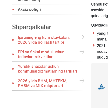
Ushbu koʻ
Aksiz soligʻi
asosida t
qoidalarig
Quyidagila
Shpargalkalar
yangi 
Ijaraning eng kam stavkalari:
mahall
2026 yilda qoʻllash tartibi
2021 
ERI va fiskal modul uchun
nodav
toʻlovlar: rekvizitlar
huquql
Yuridik shaхslar uchun
kommunal хizmatlarning tariflari
2026 yilda BHM, MHTEKM,
PHBM va MIX miqdorlari