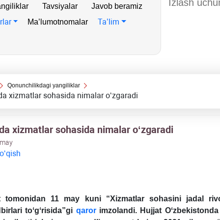
ngiliklar
Tavsiyalar
Javob beramiz
rlar
Ta’lim
Ma’lumotnomalar
Qonunchilikdagi yangiliklar
da хizmatlar sohasida nimalar oʻzgaradi
lda хizmatlar sohasida nimalar oʻzgaradi
 may
 oʻqish
t tomonidan 11 may kuni “Xizmatlar sohasini jadal rivoj
birlari toʻgʻrisida”gi
qaror
imzolandi. Hujjat Oʻzbekistonda