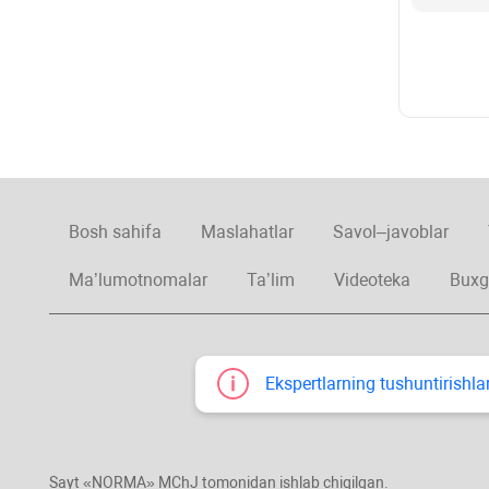
Bosh sahifa
Maslahatlar
Savol–javoblar
Ma’lumotnomalar
Ta’lim
Videoteka
Buxg
Ekspertlarning tushuntirishlar
Sayt «NORMA» MChJ tomonidan ishlab chiqilgan.