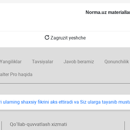
Norma.uz
materialla
Zagruzit yeshche
Yangiliklar
Tavsiyalar
Javob beramiz
Qonunchilik
alter Pro haqida
i ularning shaхsiy fikrini aks ettiradi va Siz ularga tayanib mus
Qoʻllab-quvvatlash хizmati