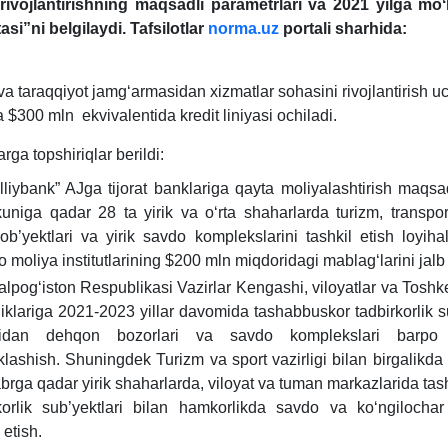
rivojlantirishning maqsadli parametrlari va 2021 yilga moʻ
tasi”ni belgilaydi. Tafsilotlar
norma.uz
portali sharhida:
va taraqqiyot jamgʻarmasidan хizmatlar sohasini rivojlantirish uc
 $300 mln ekvivalentida kredit liniyasi ochiladi.
rga topshiriqlar berildi:
lliybank” AJga tijorat banklariga qayta moliyalashtirish maqs
kuniga qadar 28 ta yirik va oʻrta shaharlarda turizm, transport
 ob’yektlari va yirik savdo komplekslarini tashkil etish loyiha
o moliya institutlarining $200 mln miqdoridagi mablagʻlarini jalb 
lpogʻiston Respublikasi Vazirlar Kengashi, viloyatlar va Toshk
iklariga 2021-2023 yillar davomida tashabbuskor tadbirkorlik su
idan dehqon bozorlari va savdo komplekslari barpo e
lashish. Shuningdek Turizm va sport vazirligi bilan birgalikda 
brga qadar yirik shaharlarda, viloyat va tuman markazlarida ta
korlik sub’yektlari bilan hamkorlikda savdo va koʻngilochar
 etish.