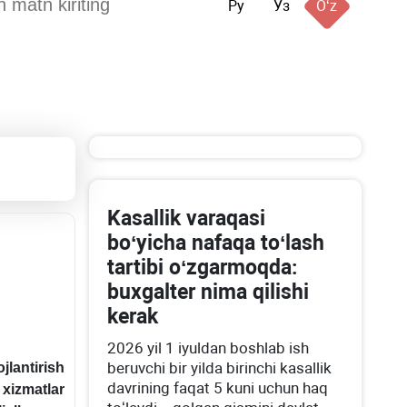
Ру
Ўз
Oʻz
Kasallik varaqasi
boʻyicha nafaqa toʻlash
tartibi oʻzgarmoqda:
buхgalter nima qilishi
kerak
2026 yil 1 iyuldan boshlab ish
beruvchi bir yilda birinchi kasallik
lantirish
davrining faqat 5 kuni uchun haq
 хizmatlar