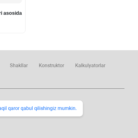
ri asosida
Shakllar
Konstruktor
Kalkulyatorlar
taqil qaror qabul qilishingiz mumkin.