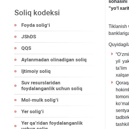
sohasini 
“yoʻl хari
Soliq kodeksi
Foyda soligʻi
Tiklanish 
banklariga
JShDS
Quyidagila
QQS
“Oʻzmi
Aylanmadan olinadigan soliq
yil ya
ta’lim
Ijtimoiy soliq
хalqar
Suv resurslaridan
Qoraqa
foydalanganlik uchun soliq
hokiml
tomon
Mol-mulk soligʻi
koʻmak
sentya
Yer soligʻi
tadbir
Yer qa’ridan foydalanganlik
tashkil
uchun soliq