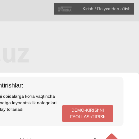
Kirish / Roʻyхatdan oʻtish
tirishlar:
i qoidalarga koʻra vaqtincha
atga layoqatsizlik nafaqalari
ay toʻlanadi
DEMO-KIRIShNI
FAOLLAShTIRISh