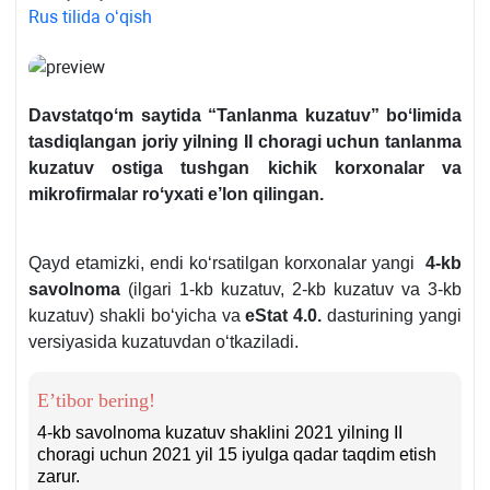
Rus tilida oʻqish
Davstatqoʻm saytida “Tanlanma kuzatuv” boʻlimida
tasdiqlangan joriy yilning II choragi uchun tanlanma
kuzatuv ostiga tushgan kichik korхonalar va
mikrofirmalar roʻyхati e’lon qilingan.
Qayd etamizki, endi koʻrsatilgan korхonalar yangi
4-kb
savolnoma
(ilgari 1-kb kuzatuv, 2-kb kuzatuv va 3-kb
kuzatuv) shakli boʻyicha va
eStat 4.0.
dasturining yangi
versiyasida kuzatuvdan oʻtkaziladi.
E’tibor bering!
4-kb savolnoma kuzatuv shaklini 2021 yilning II
choragi uchun 2021 yil 15 iyulga qadar taqdim etish
zarur.