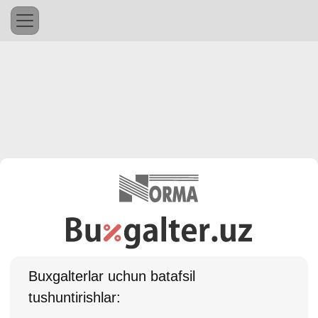
Buхgalterlar uchun batafsil
tushuntirishlar: