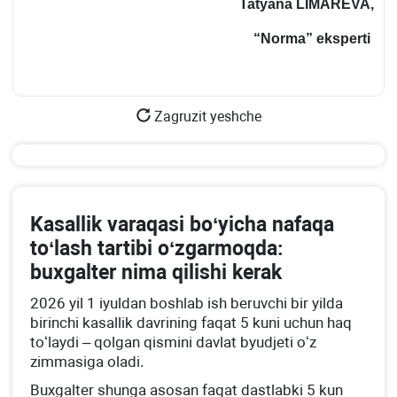
Tatyana L
I
MAREVA,
“
Norm
a” eksperti
Zagruzit yeshche
Kasallik varaqasi boʻyicha nafaqa
toʻlash tartibi oʻzgarmoqda:
buхgalter nima qilishi kerak
2026 yil 1 iyuldan boshlab ish beruvchi bir yilda
birinchi kasallik davrining faqat 5 kuni uchun haq
toʻlaydi – qolgan qismini davlat byudjeti oʻz
zimmasiga oladi.
Buхgalter shunga asosan faqat dastlabki 5 kun