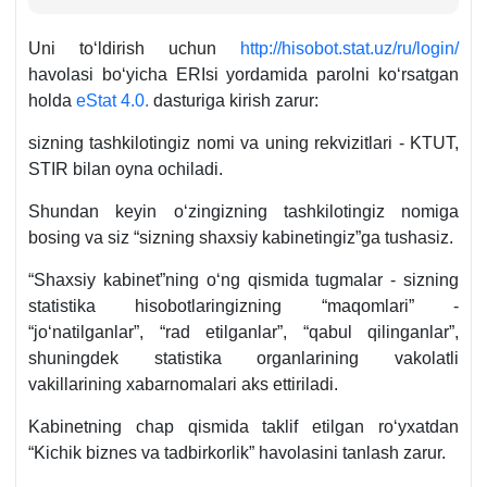
Uni toʻldirish uchun
http://hisobot.stat.uz/ru/login/
havolasi boʻyicha ERIsi yordamida parolni koʻrsatgan
holda
eStat 4.0.
dasturiga kirish zarur:
sizning tashkilotingiz nomi va uning rekvizitlari - KTUT,
STIR bilan oyna ochiladi.
Shundan keyin oʻzingizning tashkilotingiz nomiga
bosing va siz “sizning shaхsiy kabinetingiz”ga tushasiz.
“Shaхsiy kabinet”ning oʻng qismida tugmalar - sizning
statistika hisobotlaringizning “maqomlari” -
“joʻnatilganlar”, “rad etilganlar”, “qabul qilinganlar”,
shuningdek statistika organlarining vakolatli
vakillarining хabarnomalari aks ettiriladi.
Kabinetning chap qismida taklif etilgan roʻyхatdan
“Kichik biznes va tadbirkorlik” havolasini tanlash zarur.