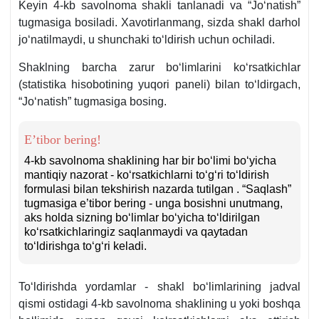
Keyin 4-kb savolnoma shakli tanlanadi va “Joʻnatish”
tugmasiga bosiladi. Xavotirlanmang, sizda shakl darhol
joʻnatilmaydi, u shunchaki toʻldirish uchun ochiladi.
Shaklning barcha zarur boʻlimlarini koʻrsatkichlar
(statistika hisobotining yuqori paneli) bilan toʻldirgach,
“Joʻnatish” tugmasiga bosing.
E’tibor bering!
4-kb savolnoma shaklining har bir boʻlimi boʻyicha
mantiqiy nazorat - koʻrsatkichlarni toʻgʻri toʻldirish
formulasi bilan tekshirish nazarda tutilgan . “Saqlash”
tugmasiga e’tibor bering - unga bosishni unutmang,
aks holda sizning boʻlimlar boʻyicha toʻldirilgan
koʻrsatkichlaringiz saqlanmaydi va qaytadan
toʻldirishga toʻgʻri keladi.
Toʻldirishda yordamlar - shakl boʻlimlarining jadval
qismi ostidagi 4-kb savolnoma shaklining u yoki boshqa