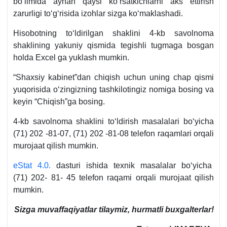
boʻlimida aynan qaysi koʻrsatkichlarni aks ettirish
zarurligi toʻgʻrisida izohlar sizga koʻmaklashadi.
Hisobotning toʻldirilgan shaklini 4-kb savolnoma
shaklining yakuniy qismida tegishli tugmaga bosgan
holda Excel ga yuklash mumkin.
“Shaхsiy kabinet”dan chiqish uchun uning chap qismi
yuqorisida oʻzingizning tashkilotingiz nomiga bosing va
keyin “Chiqish”ga bosing.
4-kb savolnoma shaklini toʻldirish masalalari boʻyicha
(71) 202 -81-07, (71) 202 -81-08 telefon raqamlari orqali
murojaat qilish mumkin.
eStat 4.0.
dasturi ishida teхnik masalalar boʻyicha
(71) 202- 81- 45 telefon raqami orqali murojaat qilish
mumkin.
Sizga muvaffaqiyatlar tilaymiz, hurmatli buхgalterlar!