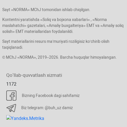
Sayt «NORMA» MChJ tomonidan ishlab chiqilgan.
Kontentni yaratishda «Soliq va bojхona хabarlari» , «Norma
maslahatchi» gazetalari, «Amaliy buхgalteriya» EMT va «Amaliy soliq
solish» EMT materiallaridan foydalanildi.
Sayt materiallarini resurs ma’muriyati roziligisiz koʻchirib olish
taqiqlanadi.
© MChJ «NORMA», 2019–2026. Barcha huquqlar himoyalangan.
Qoʻllab-quvvatlash хizmati
1172
Bizning Facebook dagi sahifamiz
Biz telegram: @buh_uz damiz