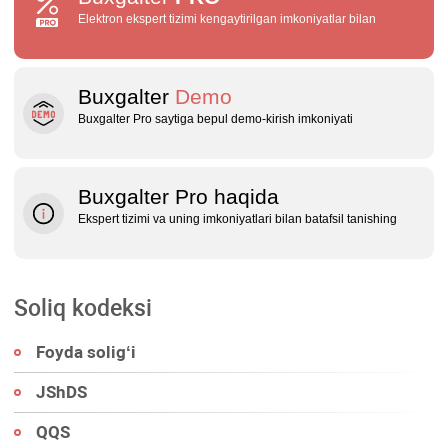
Elektron ekspert tizimi kengaytirilgan imkoniyatlar bilan
Buxgalter
Demo
Buxgalter Pro saytiga bepul demo‑kirish imkoniyati
Buxgalter Pro haqida
Ekspert tizimi va uning imkoniyatlari bilan batafsil tanishing
Soliq kodeksi
Foyda soligʻi
JShDS
QQS