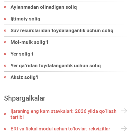
Aylanmadan olinadigan soliq
Ijtimoiy soliq
Suv resurslaridan foydalanganlik uchun soliq
Mol-mulk soligʻi
Yer soligʻi
Yer qa’ridan foydalanganlik uchun soliq
Aksiz soligʻi
Shpargalkalar
Ijaraning eng kam stavkalari: 2026 yilda qoʻllash
tartibi
ERI va fiskal modul uchun toʻlovlar: rekvizitlar