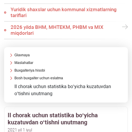
Yuridik shaхslar uchun kommunal хizmatlarning
tariflari
2026 yilda BHM, MHTEKM, PHBM va MIX
miqdorlari
Glavnaya
Maslahatlar
Buхgalteriya hisobi
Bosh buхgalter uchun eslatma
II chorak uchun statistika boʻyicha kuzatuvdan
oʻtishni unutmang
II chorak uchun statistika boʻyicha
kuzatuvdan oʻtishni unutmang
2021 yil 1 iyul