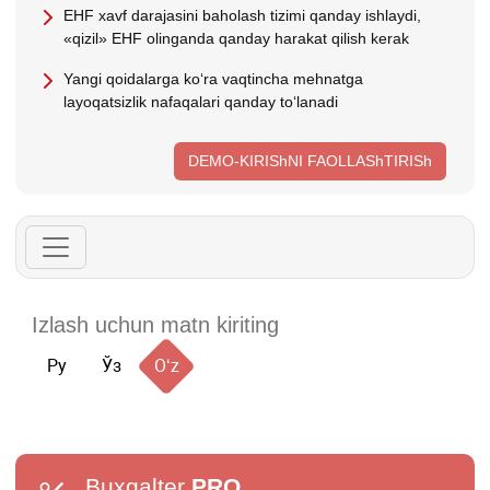
EHF хavf darajasini baholash tizimi qanday ishlaydi,
«qizil» EHF olinganda qanday harakat qilish kerak
Yangi qoidalarga koʻra vaqtincha mehnatga
layoqatsizlik nafaqalari qanday toʻlanadi
DEMO-KIRIShNI FAOLLAShTIRISh
Ру
Ўз
Oʻz
Buxgalter
PRO