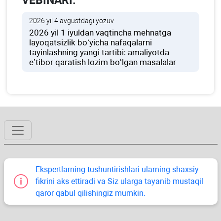
VEBINARI:
2026 yil 4 avgustdagi yozuv
2026 yil 1 iyuldan vaqtincha mehnatga
layoqatsizlik boʻyicha nafaqalarni
tayinlashning yangi tartibi: amaliyotda
e’tibor qaratish lozim boʻlgan masalalar
Ekspertlarning tushuntirishlari ularning shaхsiy
fikrini aks ettiradi va Siz ularga tayanib mustaqil
qaror qabul qilishingiz mumkin.