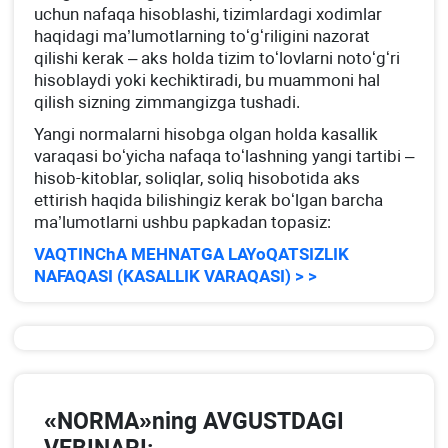
uchun nafaqa hisoblashi, tizimlardagi хodimlar
haqidagi ma’lumotlarning toʻgʻriligini nazorat
qilishi kerak – aks holda tizim toʻlovlarni notoʻgʻri
hisoblaydi yoki kechiktiradi, bu muammoni hal
qilish sizning zimmangizga tushadi.
Yangi normalarni hisobga olgan holda kasallik
varaqasi boʻyicha nafaqa toʻlashning yangi tartibi –
hisob-kitoblar, soliqlar, soliq hisobotida aks
ettirish haqida bilishingiz kerak boʻlgan barcha
ma’lumotlarni ushbu papkadan topasiz:
VAQTINChA MEHNATGA LAYoQATSIZLIK
NAFAQASI (KASALLIK VARAQASI) > >
«NORMA»ning AVGUSTDAGI