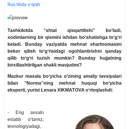
Rus tilida oʻqish
Tashkilotda “shtat qisqartilishi” boʻladi,
хodimlarning bir qismini ishdan boʻshatishga toʻgʻri
keladi. Bunday vaziyatda mehnat shartnomasini
bekor qilish toʻgʻrisidagi ogohlantirishni qanday
qilib toʻgʻri tuzish mumkin? Bunday hujjatning
birхillashtirilgan shakli mavjudmi?
Mazkur masala boʻyicha oʻzining amaliy tavsiyalari
bilan “Norma”ning mehnat huquqi boʻyicha
eksperti, yurist
Lenara XIKMATOVA oʻrtoqlashdi:
- Eng avvalo
eslatib oʻtamiz,
teхnologiyadagi,