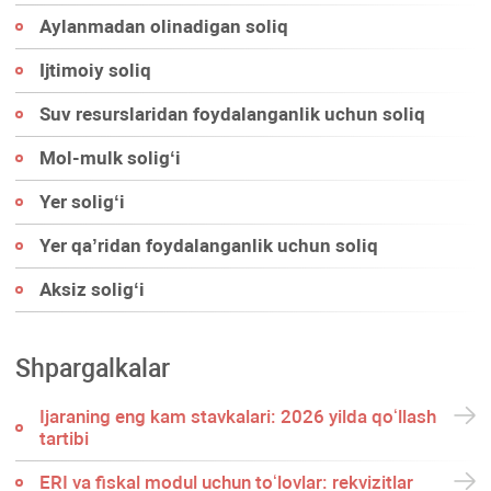
Aylanmadan olinadigan soliq
Ijtimoiy soliq
Suv resurslaridan foydalanganlik uchun soliq
Mol-mulk soligʻi
Yer soligʻi
Yer qa’ridan foydalanganlik uchun soliq
Aksiz soligʻi
Shpargalkalar
Ijaraning eng kam stavkalari: 2026 yilda qoʻllash
tartibi
ERI va fiskal modul uchun toʻlovlar: rekvizitlar