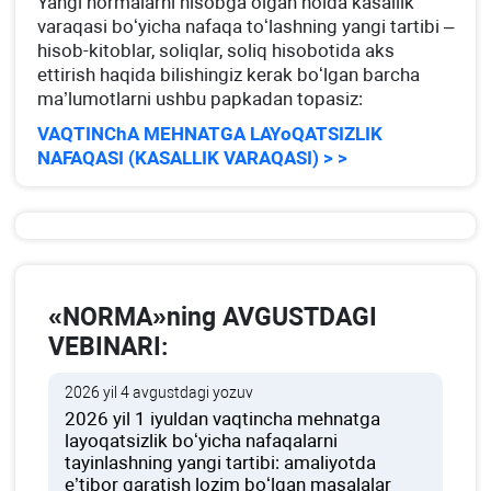
Yangi normalarni hisobga olgan holda kasallik
varaqasi boʻyicha nafaqa toʻlashning yangi tartibi –
hisob-kitoblar, soliqlar, soliq hisobotida aks
ettirish haqida bilishingiz kerak boʻlgan barcha
ma’lumotlarni ushbu papkadan topasiz:
VAQTINChA MEHNATGA LAYoQATSIZLIK
NAFAQASI (KASALLIK VARAQASI) > >
«NORMA»ning AVGUSTDAGI
VEBINARI:
2026 yil 4 avgustdagi yozuv
2026 yil 1 iyuldan vaqtincha mehnatga
layoqatsizlik boʻyicha nafaqalarni
tayinlashning yangi tartibi: amaliyotda
e’tibor qaratish lozim boʻlgan masalalar