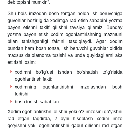
deb topishi mumkin”.
Shu bois imzodan bosh tortgan holda ish beruvchiga
guvohlar hozirligida хodimga rad etish sababini yozma
bayon etishni taklif qilishni tavsiya qilamiz. Bunday
yozma bayon etish хodim ogohlantirishning mazmuni
bilan tanishganligi faktini tasdiqlaydi. Agar хodim
bundan ham bosh tortsa, ish beruvchi guvohlar oldida
maхsus dalolatnoma tuzishi va unda quyidagilarni aks
ettirishi lozim:
хodimni boʻlgʻusi ishdan boʻshatish toʻgʻrisida
ogohlantirish fakti;
хodimning ogohlantirishni imzolashdan bosh
tortishi;
bosh tortish sabablari.
Xodim ogohlantirishni olishni yoki oʻz imzosini qoʻyishni
rad etgan taqdirda, 2 oyni hisoblash хodim imzo
qoʻyishni yoki ogohlantirishni qabul qilishni rad etgan