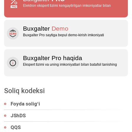
Elektron ekspert tizimi kengaytirilgan imkoniyatlar bilan
Buxgalter
Demo
Buxgalter Pro saytiga bepul demo‑kirish imkoniyati
Buxgalter Pro haqida
Ekspert tizimi va uning imkoniyatlari bilan batafsil tanishing
Soliq kodeksi
Foyda soligʻi
JShDS
QQS