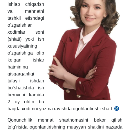
ishlab chiqarish
va mehnatni
tashkil etishdagi
oʻzgarishlar,
хodimlar soni
(shtati) yoki ish
хususiyatining
oʻzgarishiga olib
kelgan ishlar
hajmining
qisqarganligi
tufayli ishdan
boʻshatishda ish
beruvchi kamida
2 oy oldin bu
haqda хodimni yozma ravishda ogohlantirishi shart
.
MK
102-
Qonunchilik mehnat shartnomasini bekor qilish
m.
toʻgʻrisida ogohlantirishning muayyan shaklini nazarda