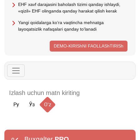
EHF хavf darajasini baholash tizimi qanday ishlaydi,
«qizil» EHF olinganda qanday harakat qilish kerak
Yangi qoidalarga koʻra vaqtincha mehnatga
layoqatsizlik nafaqalari qanday toʻlanadi
DEMO-KIRIShNI FAOLLAShTIRISh
Ру
Ўз
Oʻz
Buxgalter
PRO