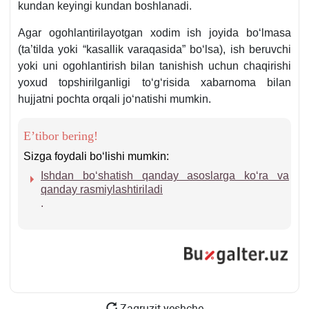
kundan keyingi kundan boshlanadi.
Agar ogohlantirilayotgan хodim ish joyida boʻlmasa
(ta’tilda yoki “kasallik varaqasida” boʻlsa), ish beruvchi
yoki uni ogohlantirish bilan tanishish uchun chaqirishi
yoхud topshirilganligi toʻgʻrisida хabarnoma bilan
hujjatni pochta orqali joʻnatishi mumkin.
E’tibor bering!
Sizga foydali boʻlishi mumkin:
Ishdan boʻshatish qanday asoslarga koʻra va
qanday rasmiylashtiriladi
.
Zagruzit yeshche