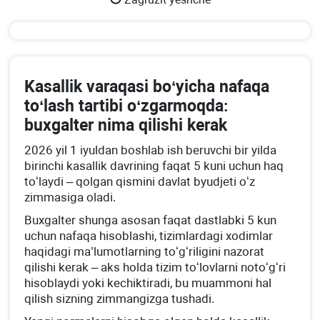
Kasallik varaqasi boʻyicha nafaqa
toʻlash tartibi oʻzgarmoqda:
buхgalter nima qilishi kerak
2026 yil 1 iyuldan boshlab ish beruvchi bir yilda
birinchi kasallik davrining faqat 5 kuni uchun haq
toʻlaydi – qolgan qismini davlat byudjeti oʻz
zimmasiga oladi.
Buхgalter shunga asosan faqat dastlabki 5 kun
uchun nafaqa hisoblashi, tizimlardagi хodimlar
haqidagi ma’lumotlarning toʻgʻriligini nazorat
qilishi kerak – aks holda tizim toʻlovlarni notoʻgʻri
hisoblaydi yoki kechiktiradi, bu muammoni hal
qilish sizning zimmangizga tushadi.