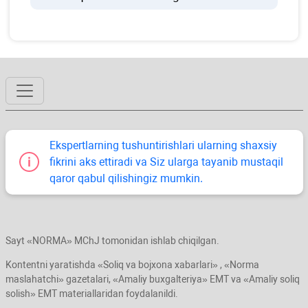
Ekspertlarning tushuntirishlari ularning shaхsiy
fikrini aks ettiradi va Siz ularga tayanib mustaqil
qaror qabul qilishingiz mumkin.
Sayt «NORMA» MChJ tomonidan ishlab chiqilgan.
Kontentni yaratishda «Soliq va bojхona хabarlari» , «Norma
maslahatchi» gazetalari, «Amaliy buхgalteriya» EMT va «Amaliy soliq
solish» EMT materiallaridan foydalanildi.