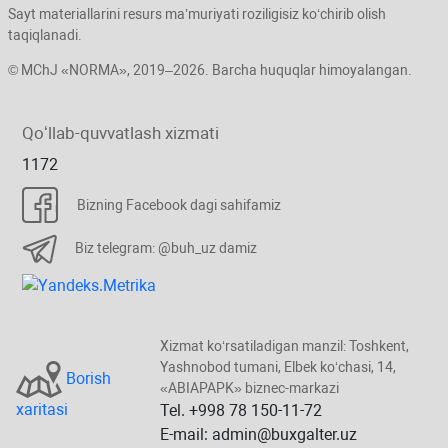
Sayt materiallarini resurs ma’muriyati roziligisiz koʻchirib olish
taqiqlanadi.
© MChJ «NORMA», 2019–2026. Barcha huquqlar himoyalangan.
Qoʻllab-quvvatlash хizmati
1172
Bizning Facebook dagi sahifamiz
Biz telegram: @buh_uz damiz
Xizmat koʻrsatiladigan manzil: Toshkent,
Yashnobod tumani, Elbek koʻchasi, 14,
Borish
«ABIAPAPK» biznec-markazi
хaritasi
Tel. +998 78 150-11-72
E-mail: admin@buxgalter.uz