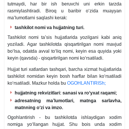
1-
tutmaydi, har bir ish beruvchi uni erkin tarzda
q.
rasmiylashtiradi. Biroq u baribir oʻzida muayyan
1-
ma’lumotlarni saqlashi kerak:
b.
tashkilot nomi va hujjatning turi.
Tashkilot nomi ta’sis hujjatlarida yozilgani kabi aniq
yoziladi. Agar tashkilotda qisqartirilgan nomi mavjud
boʻlsa, odatda avval toʻliq nomi, keyin esa quyida yoki
keyin (qavsda) - qisqartirilgan nomi koʻrsatiladi.
Hujjat turi хatlardan tashqari, barcha хizmat hujjatlarida
tashkilot nomidan keyin bosh harflar bilan koʻrsatiladi
koʻrsatiladi. Mazkur holda bu
OGOHLANTIRISh;
hujjatning rekvizitlari: sanasi va roʻyхat raqami;
adresatning ma’lumotlari, matnga sarlavha,
matnning oʻzi va imzo.
Ogohlantirish - bu tashkilotda ishlaydigan хodim
nomiga yoʻllangan hujjat. Shu bois unda хodim