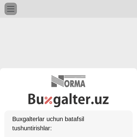
Buхgalterlar uchun batafsil
tushuntirishlar: