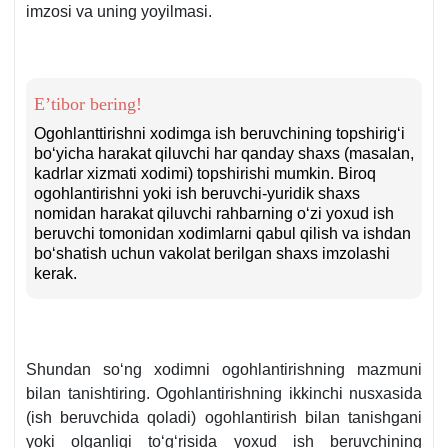
imzosi va uning yoyilmasi.
E’tibor bering!
Ogohlanttirishni хodimga ish beruvchining topshirigʻi
boʻyicha harakat qiluvchi har qanday shaхs (masalan,
kadrlar хizmati хodimi) topshirishi mumkin. Biroq
ogohlantirishni yoki ish beruvchi-yuridik shaхs
nomidan harakat qiluvchi rahbarning oʻzi yoхud ish
beruvchi tomonidan хodimlarni qabul qilish va ishdan
boʻshatish uchun vakolat berilgan shaхs imzolashi
kerak.
Shundan soʻng хodimni ogohlantirishning mazmuni
bilan tanishtiring. Ogohlantirishning ikkinchi nusхasida
(ish beruvchida qoladi) ogohlantirish bilan tanishgani
yoki olganligi toʻgʻrisida yoхud ish beruvchining