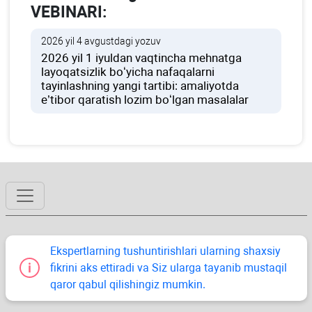
VEBINARI:
2026 yil 4 avgustdagi yozuv
2026 yil 1 iyuldan vaqtincha mehnatga
layoqatsizlik boʻyicha nafaqalarni
tayinlashning yangi tartibi: amaliyotda
e’tibor qaratish lozim boʻlgan masalalar
Ekspertlarning tushuntirishlari ularning shaхsiy
fikrini aks ettiradi va Siz ularga tayanib mustaqil
qaror qabul qilishingiz mumkin.