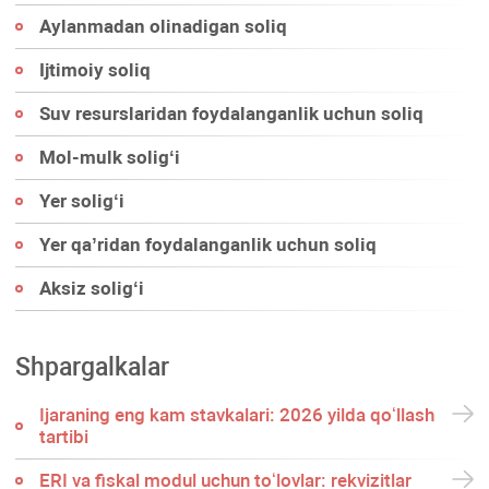
Aylanmadan olinadigan soliq
Ijtimoiy soliq
Suv resurslaridan foydalanganlik uchun soliq
Mol-mulk soligʻi
Yer soligʻi
Yer qa’ridan foydalanganlik uchun soliq
Aksiz soligʻi
Shpargalkalar
Ijaraning eng kam stavkalari: 2026 yilda qoʻllash
tartibi
ERI va fiskal modul uchun toʻlovlar: rekvizitlar