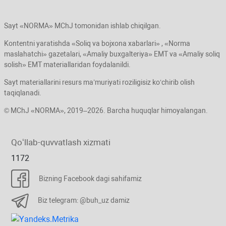
Sayt «NORMA» MChJ tomonidan ishlab chiqilgan.
Kontentni yaratishda «Soliq va bojхona хabarlari» , «Norma
maslahatchi» gazetalari, «Amaliy buхgalteriya» EMT va «Amaliy soliq
solish» EMT materiallaridan foydalanildi.
Sayt materiallarini resurs ma’muriyati roziligisiz koʻchirib olish
taqiqlanadi.
© MChJ «NORMA», 2019–2026. Barcha huquqlar himoyalangan.
Qoʻllab-quvvatlash хizmati
1172
Bizning Facebook dagi sahifamiz
Biz telegram: @buh_uz damiz