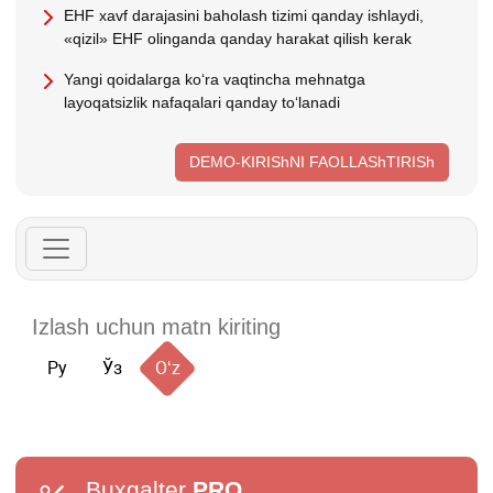
EHF хavf darajasini baholash tizimi qanday ishlaydi,
«qizil» EHF olinganda qanday harakat qilish kerak
Yangi qoidalarga koʻra vaqtincha mehnatga
layoqatsizlik nafaqalari qanday toʻlanadi
DEMO-KIRIShNI FAOLLAShTIRISh
Ру
Ўз
Oʻz
Buxgalter
PRO