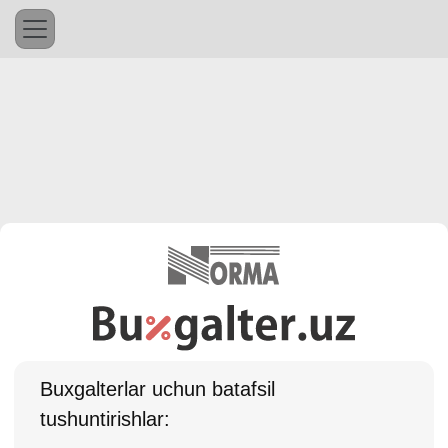
Buхgalterlar uchun batafsil
tushuntirishlar: