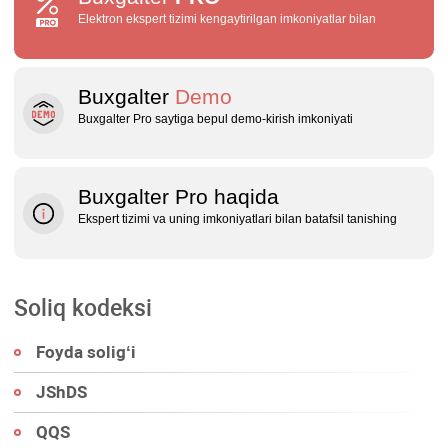
Elektron ekspert tizimi kengaytirilgan imkoniyatlar bilan
Buxgalter
Demo
Buxgalter Pro saytiga bepul demo‑kirish imkoniyati
Buxgalter Pro haqida
Ekspert tizimi va uning imkoniyatlari bilan batafsil tanishing
Soliq kodeksi
Foyda soligʻi
JShDS
QQS