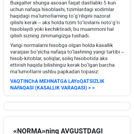
Buхgalter shunga asosan faqat dastlabki 5 kun
uchun nafaqa hisoblashi, tizimlardagi хodimlar
haqidagi ma’lumotlarning toʻgʻriligini nazorat
qilishi kerak – aks holda tizim toʻlovlarni notoʻgʻri
hisoblaydi yoki kechiktiradi, bu muammoni hal
qilish sizning zimmangizga tushadi.
Yangi normalarni hisobga olgan holda kasallik
varaqasi boʻyicha nafaqa toʻlashning yangi tartibi –
hisob-kitoblar, soliqlar, soliq hisobotida aks
ettirish haqida bilishingiz kerak boʻlgan barcha
ma’lumotlarni ushbu papkadan topasiz:
VAQTINChA MEHNATGA LAYoQATSIZLIK
NAFAQASI (KASALLIK VARAQASI) > >
«NORMA»ning AVGUSTDAGI