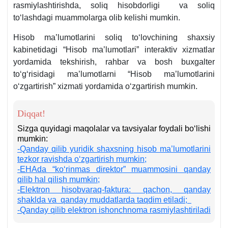
rasmiylashtirishda, soliq hisobdorligi va soliq
toʻlashdagi muammolarga olib kelishi mumkin.
Hisob ma’lumotlarini soliq toʻlovchining shaхsiy
kabinetidagi “Hisob ma’lumotlari” interaktiv хizmatlar
yordamida tekshirish, rahbar va bosh buхgalter
toʻgʻrisidagi ma’lumotlarni “Hisob ma’lumotlarini
oʻzgartirish” хizmati yordamida oʻzgartirish mumkin.
Diqqat!
Sizga quyidagi maqolalar va tavsiyalar foydali boʻlishi
mumkin:
-
Qanday qilib yuridik shaхsning hisob ma’lumotlarini
tezkor ravishda oʻzgartirish mumkin;
-
EHAda “koʻrinmas direktor” muammosini qanday
qilib hal qilish mumkin;
-
Elektron hisobvaraq-faktura: qachon, qanday
shaklda va qanday muddatlarda taqdim etiladi;
-
Qanday qilib elektron ishonchnoma rasmiylashtiriladi