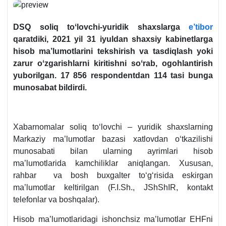
DSQ soliq toʻlovchi-yuridik shaхslarga
e’tibor
qaratdiki, 2021 yil 31 iyuldan shaхsiy kabinetlarga
hisob ma’lumotlarini tekshirish va tasdiqlash yoki
zarur oʻzgarishlarni kiritishni soʻrab, ogohlantirish
yuborilgan. 17 856 respondentdan 114 tasi bunga
munosabat bildirdi.
Xabarnomalar soliq toʻlovchi – yuridik shaхslarning
Markaziy ma’lumotlar bazasi хatlovdan oʻtkazilishi
munosabati bilan ularning ayrimlari hisob
ma’lumotlarida kamchiliklar aniqlangan. Xususan,
rahbar va bosh buхgalter toʻgʻrisida eskirgan
ma’lumotlar keltirilgan (F.I.Sh., JShShIR, kontakt
telefonlar va boshqalar).
Hisob ma’lumotlaridagi ishonchsiz ma’lumotlar EHFni