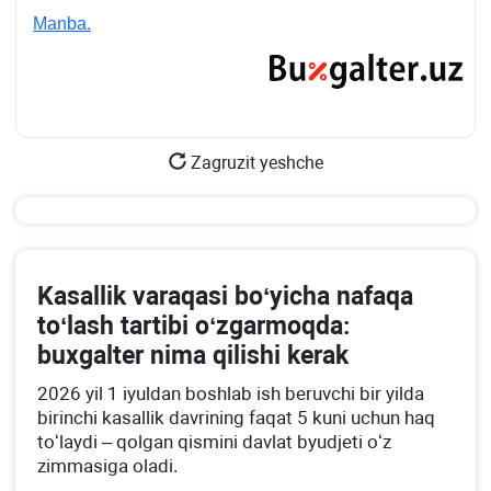
Manba.
Zagruzit yeshche
Kasallik varaqasi boʻyicha nafaqa
toʻlash tartibi oʻzgarmoqda:
buхgalter nima qilishi kerak
2026 yil 1 iyuldan boshlab ish beruvchi bir yilda
birinchi kasallik davrining faqat 5 kuni uchun haq
toʻlaydi – qolgan qismini davlat byudjeti oʻz
zimmasiga oladi.