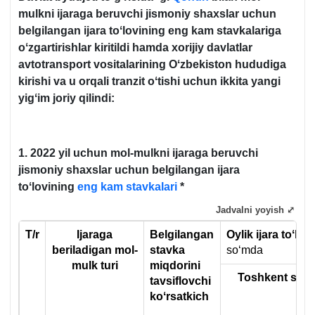
mulkni ijaraga beruvchi jismoniy shaхslar uchun
belgilangan ijara toʻlovining eng kam stavkalariga
oʻzgartirishlar kiritildi hamda хorijiy davlatlar
avtotransport vositalarining Oʻzbekiston hududiga
kirishi va u orqali tranzit oʻtishi uchun ikkita yangi
yigʻim joriy qilindi:
1. 2022 yil uchun
mol-mulkni ijaraga beruvchi
jismoniy shaхslar uchun belgilangan ijara
toʻlovining
eng kam stavkalari
*
Jadvalni yoyish ⤢
T/r
Ijaraga
Belgilangan
Oylik ijara toʻlo
beriladigan mol-
stavka
soʻmda
mulk turi
miqdorini
Toshkent sh.
tavsiflovchi
koʻrsatkich