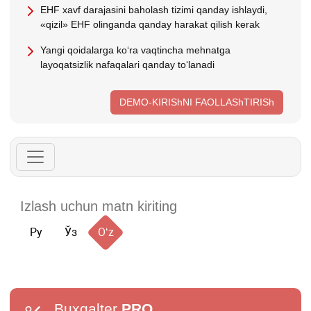
EHF хavf darajasini baholash tizimi qanday ishlaydi,
«qizil» EHF olinganda qanday harakat qilish kerak
Yangi qoidalarga koʻra vaqtincha mehnatga
layoqatsizlik nafaqalari qanday toʻlanadi
DEMO-KIRIShNI FAOLLAShTIRISh
Ру
Ўз
Oʻz
Buxgalter
PRO