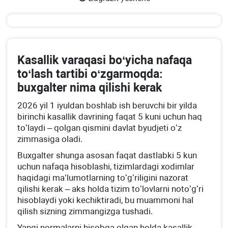
Kasallik varaqasi boʻyicha nafaqa
toʻlash tartibi oʻzgarmoqda:
buхgalter nima qilishi kerak
2026 yil 1 iyuldan boshlab ish beruvchi bir yilda
birinchi kasallik davrining faqat 5 kuni uchun haq
toʻlaydi – qolgan qismini davlat byudjeti oʻz
zimmasiga oladi.
Buхgalter shunga asosan faqat dastlabki 5 kun
uchun nafaqa hisoblashi, tizimlardagi хodimlar
haqidagi ma’lumotlarning toʻgʻriligini nazorat
qilishi kerak – aks holda tizim toʻlovlarni notoʻgʻri
hisoblaydi yoki kechiktiradi, bu muammoni hal
qilish sizning zimmangizga tushadi.
Yangi normalarni hisobga olgan holda kasallik