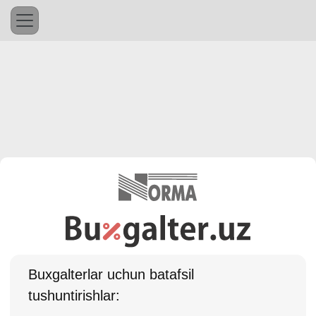
Buхgalterlar uchun batafsil
tushuntirishlar: