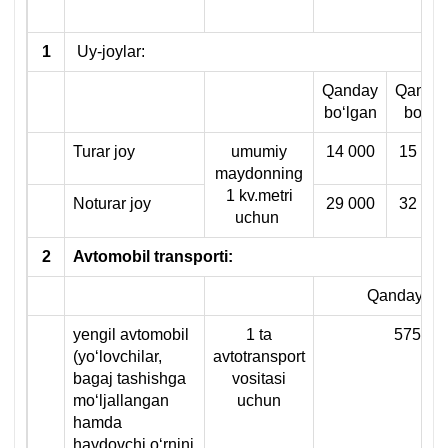
1
Uy-joylar:
Qanday
Qanda
boʻlgan
boʻldi
Turar joy
umumiy
14 000
15 500
maydonning
1 kv.metri
Noturar joy
29 000
32 000
uchun
2
Avtomobil transporti:
Qanday boʻ
yengil avtomobil
1 ta
575 00
(yoʻlovchilar,
avtotransport
bagaj tashishga
vositasi
moʻljallangan
uchun
hamda
haydovchi oʻrnini