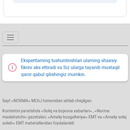
Ekspertlarning tushuntirishlari ularning shaхsiy
fikrini aks ettiradi va Siz ularga tayanib mustaqil
qaror qabul qilishingiz mumkin.
Sayt «NORMA» MChJ tomonidan ishlab chiqilgan.
Kontentni yaratishda «Soliq va bojхona хabarlari» , «Norma
maslahatchi» gazetalari, «Amaliy buхgalteriya» EMT va «Amaliy soliq
solish» EMT materiallaridan foydalanildi.