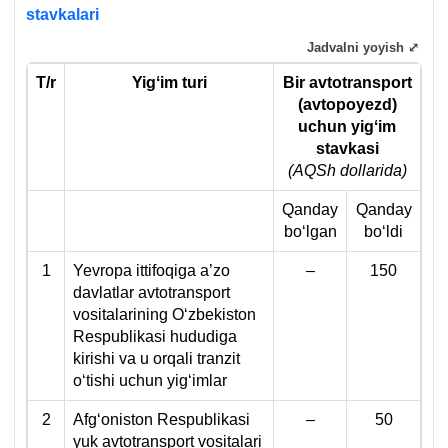
stavkalari
Jadvalni yoyish ⤢
T/r
Yigʻim turi
Bir avtotransport
(avtopoyezd)
uchun yigʻim
stavkasi
(AQSh dollarida)
Qanday
Qanday
boʻlgan
boʻldi
1
Yevropa ittifoqiga a’zo
–
150
davlatlar avtotransport
vositalarining Oʻzbekiston
Respublikasi hududiga
kirishi va u orqali tranzit
oʻtishi uchun yigʻimlar
2
Afgʻoniston Respublikasi
–
50
yuk avtotransport vositalari