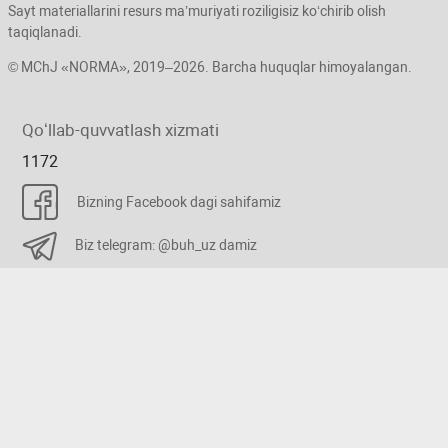
Sayt materiallarini resurs ma’muriyati roziligisiz koʻchirib olish
taqiqlanadi.
© MChJ «NORMA», 2019–2026. Barcha huquqlar himoyalangan.
Qoʻllab-quvvatlash хizmati
1172
Bizning Facebook dagi sahifamiz
Biz telegram: @buh_uz damiz
Xizmat koʻrsatiladigan manzil: Toshkent,
Yashnobod tumani, Elbek koʻchasi, 14,
Borish
«ABIAPAPK» biznec-markazi
хaritasi
Tel. +998 78 150-11-72
E-mail: admin@buxgalter.uz