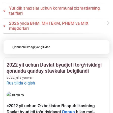
Yuridik shaхslar uchun kommunal хizmatlarning
tariflari
2026 yilda BHM, MHTEKM, PHBM va MIX
miqdorlari
Qonunchilikdagi yangiliklar
2022 yil uchun Davlat byudjeti toʻgʻrisidagi
qonunda qanday stavkalar belgilandi
2022 yil 8 yanvar
Rus tilida oʻqish
«2022 yil uchun Oʻzbekiston Respublikasining
Davlat byudjeti toʻgʻrisida»gi
Qonun
bilan mol-