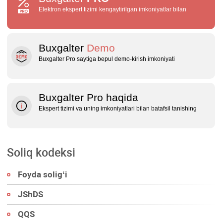
Elektron ekspert tizimi kengaytirilgan imkoniyatlar bilan
Buxgalter
Demo
Buxgalter Pro saytiga bepul demo‑kirish imkoniyati
Buxgalter Pro haqida
Ekspert tizimi va uning imkoniyatlari bilan batafsil tanishing
Soliq kodeksi
Foyda soligʻi
JShDS
QQS