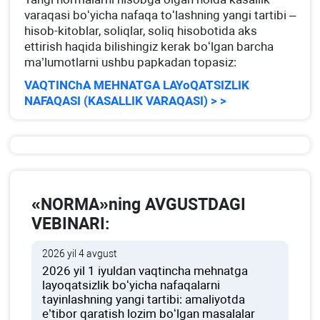
varaqasi boʻyicha nafaqa toʻlashning yangi tartibi –
hisob-kitoblar, soliqlar, soliq hisobotida aks
ettirish haqida bilishingiz kerak boʻlgan barcha
ma’lumotlarni ushbu papkadan topasiz:
VAQTINChA MEHNATGA LAYoQATSIZLIK
NAFAQASI (KASALLIK VARAQASI) > >
«NORMA»ning AVGUSTDAGI
VEBINARI:
2026 yil 4 avgust
2026 yil 1 iyuldan vaqtincha mehnatga
layoqatsizlik boʻyicha nafaqalarni
tayinlashning yangi tartibi: amaliyotda
e’tibor qaratish lozim boʻlgan masalalar