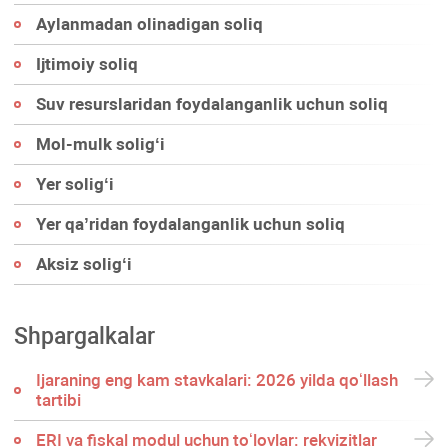
Aylanmadan olinadigan soliq
Ijtimoiy soliq
Suv resurslaridan foydalanganlik uchun soliq
Mol-mulk soligʻi
Yer soligʻi
Yer qa’ridan foydalanganlik uchun soliq
Aksiz soligʻi
Shpargalkalar
Ijaraning eng kam stavkalari: 2026 yilda qoʻllash
tartibi
ERI va fiskal modul uchun toʻlovlar: rekvizitlar