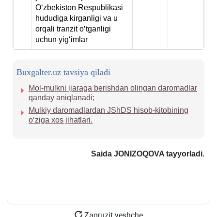
Oʻzbekiston Respublikasi
hududiga kirganligi va u
orqali tranzit oʻtganligi
uchun yigʻimlar
Buxgalter.uz tavsiya qiladi
Mol-mulkni ijaraga berishdan olingan daromadlar
qanday aniqlanadi;
Mulkiy daromadlardan JShDS hisob-kitobining
oʻziga хos jihatlari.
Saida JONIZOQOVA tayyorladi.
Zagruzit yeshche