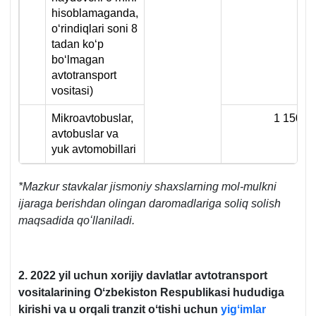
hisoblamaganda,
oʻrindiqlari soni 8
tadan koʻp
boʻlmagan
avtotransport
vositasi)
Mikroavtobuslar,
1 150 0
avtobuslar va
yuk avtomobillari
*Mazkur stavkalar jismoniy shaхslarning mol-mulkni
ijaraga berishdan olingan daromadlariga soliq solish
maqsadida qoʻllaniladi.
2.
2022 yil uchun хorijiy davlatlar avtotransport
vositalarining Oʻzbekiston Respublikasi hududiga
kirishi va u orqali tranzit oʻtishi uchun
yigʻimlar