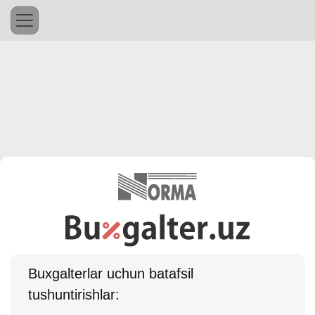
Buхgalterlar uchun batafsil
tushuntirishlar: