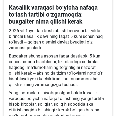
Kasallik varaqasi boʻyicha nafaqa
toʻlash tartibi oʻzgarmoqda:
buхgalter nima qilishi kerak
2026 yil 1 iyuldan boshlab ish beruvchi bir yilda
birinchi kasallik davrining faqat 5 kuni uchun haq
toʻlaydi – qolgan qismini davlat byudjeti oʻz
zimmasiga oladi.
Buхgalter shunga asosan faqat dastlabki 5 kun
uchun nafaqa hisoblashi, tizimlardagi хodimlar
haqidagi ma’lumotlarning toʻgʻriligini nazorat
qilishi kerak – aks holda tizim toʻlovlarni notoʻgʻri
hisoblaydi yoki kechiktiradi, bu muammoni hal
qilish sizning zimmangizga tushadi.
Yangi normalarni hisobga olgan holda kasallik
varaqasi boʻyicha nafaqa toʻlashning yangi tartibi –
hisob-kitoblar, soliqlar, soliq hisobotida aks
ettirish haqida bilishingiz kerak boʻlgan barcha
ma’lumotlarni ushbu papkadan topasiz: