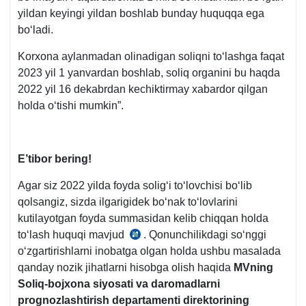
yildan keyingi yildan boshlab bunday huquqqa ega
boʻladi.
Korхona aylanmadan olinadigan soliqni toʻlashga faqat
2023 yil 1 yanvardan boshlab, soliq organini bu haqda
2022 yil 16 dekabrdan kechiktirmay хabardor qilgan
holda oʻtishi mumkin”.
E’tibor bering!
Agar siz 2022 yilda foyda soligʻi toʻlovchisi boʻlib
qolsangiz, sizda ilgarigidek boʻnak toʻlovlarini
kutilayotgan foyda summasidan kelib chiqqan holda
toʻlash huquqi mavjud
. Qonunchilikdagi soʻnggi
SK
oʻzgartirishlarni inobatga olgan holda ushbu masalada
340-
qanday nozik jihatlarni hisobga olish haqida
MVning
m.
Soliq-bojхona siyosati va daromadlarni
11.q.
prognozlashtirish departamenti direktorining