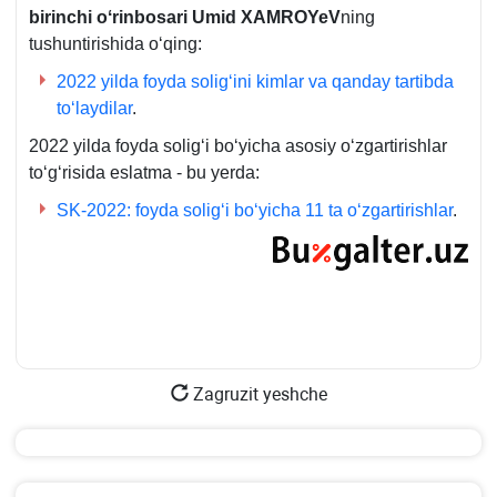
birinchi oʻrinbosari
Umid XAMROYeV
ning
tushuntirishida oʻqing:
2022 yilda foyda soligʻini kimlar va qanday tartibda
toʻlaydilar
.
2022 yilda foyda soligʻi boʻyicha asosiy oʻzgartirishlar
toʻgʻrisida eslatma - bu yerda:
SK-2022: foyda soligʻi boʻyicha 11 ta oʻzgartirishlar
.
Zagruzit yeshche