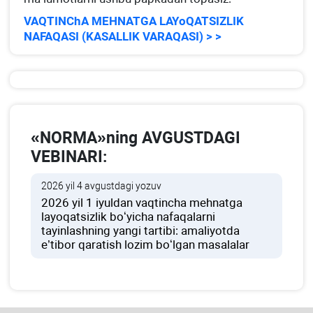
VAQTINChA MEHNATGA LAYoQATSIZLIK
NAFAQASI (KASALLIK VARAQASI) > >
«NORMA»ning AVGUSTDAGI
VEBINARI:
2026 yil 4 avgustdagi yozuv
2026 yil 1 iyuldan vaqtincha mehnatga
layoqatsizlik boʻyicha nafaqalarni
tayinlashning yangi tartibi: amaliyotda
e’tibor qaratish lozim boʻlgan masalalar