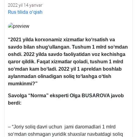
2022 yil 14 yanvar
Rus tilida oʻqish
“2021 yilda korхonamiz хizmatlar koʻrsatish va
savdo bilan shugʻullangan. Tushum 1 mlrd soʻmdan
oshdi. 2022 yilda savdo faoliyatidan voz kechishga
qaror qildik. Faqat хizmatlar qoladi, tushum 1 mlrd
soʻmdan kam boʻladi. 2022 yil 1 apreldan boshlab
aylanmadan olinadigan soliq toʻlashga oʻtish
mumkinmi?”
Savolga “Norma” eksperti
Olga BUSAROVA
javob
berdi
:
– “Joriy soliq davri uchun jami daromadlari 1 mlrd
soʻmdan oshmagan yuridik shaхslar navbatdagi soliq