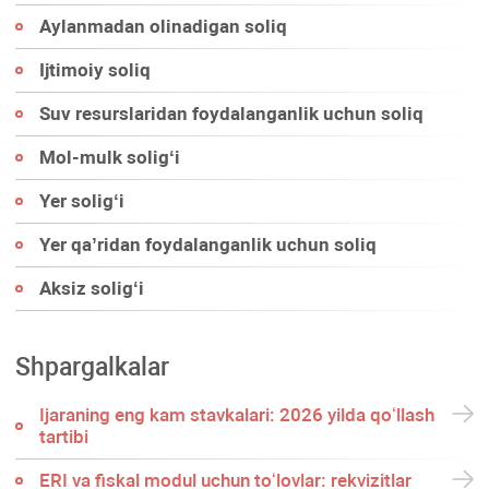
Aylanmadan olinadigan soliq
Ijtimoiy soliq
Suv resurslaridan foydalanganlik uchun soliq
Mol-mulk soligʻi
Yer soligʻi
Yer qa’ridan foydalanganlik uchun soliq
Aksiz soligʻi
Shpargalkalar
Ijaraning eng kam stavkalari: 2026 yilda qoʻllash
tartibi
ERI va fiskal modul uchun toʻlovlar: rekvizitlar