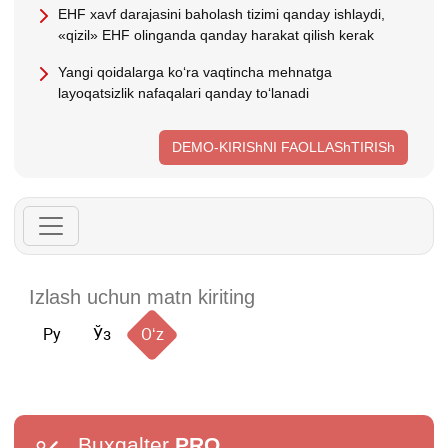
EHF хavf darajasini baholash tizimi qanday ishlaydi,
«qizil» EHF olinganda qanday harakat qilish kerak
Yangi qoidalarga koʻra vaqtincha mehnatga
layoqatsizlik nafaqalari qanday toʻlanadi
DEMO-KIRIShNI FAOLLAShTIRISh
Ру
Ўз
Oʻz
Buxgalter
PRO