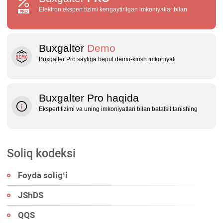
Elektron ekspert tizimi kengaytirilgan imkoniyatlar bilan
Buxgalter
Demo
Buxgalter Pro saytiga bepul demo‑kirish imkoniyati
Buxgalter Pro haqida
Ekspert tizimi va uning imkoniyatlari bilan batafsil tanishing
Soliq kodeksi
Foyda soligʻi
JShDS
QQS