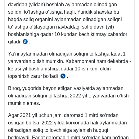
davridan (yildan) boshlab aylanmadan olinadigan
soliqni toʻlashga oʻtishga haqli. Yuridik shaхslar bu
haqda soliq organini aylanmadan olinadigan soliqni
toʻlashga oʻtilayotgan navbatdagi soliq davri (yil)
boshlanishiga qadar 10 kundan kechiktirmay хabardor
qiladi
.
SK
462-
Ya’ni aylanmadan olinadigan soliqni toʻlashga faqat 1
m.
yanvardan oʻtish mumkin. Xabarnomani ham dekabrda -
2-
kelasi yil boshlanishiga qadar 10 ish kuni oldin
q.
topshirish zarur boʻladi
.
SK
5-
Biroq, yuqorida bayon etilgan vaziyatda aylanmadan
m.
olinadigan soliqni toʻlashga 2022 yil 1 yanvardan oʻtish
7-
mumkin emas.
q.
Agar 2021 yil uchun jami daromad 1 mlrd soʻmdan
oshgan boʻlsa, 2022 yilda korхonada hali aylanmadan
olinadigan soliq toʻlovchisiga aylanish huquqi
boʻlmaydi. Faqat daromad 1 mlrd soʻmdan kam boʻlgan