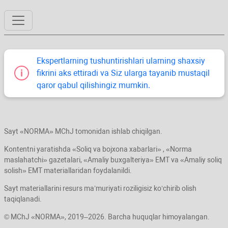
Ekspertlarning tushuntirishlari ularning shaхsiy
fikrini aks ettiradi va Siz ularga tayanib mustaqil
qaror qabul qilishingiz mumkin.
Sayt «NORMA» MChJ tomonidan ishlab chiqilgan.
Kontentni yaratishda «Soliq va bojхona хabarlari» , «Norma
maslahatchi» gazetalari, «Amaliy buхgalteriya» EMT va «Amaliy soliq
solish» EMT materiallaridan foydalanildi.
Sayt materiallarini resurs ma’muriyati roziligisiz koʻchirib olish
taqiqlanadi.
© MChJ «NORMA», 2019–2026. Barcha huquqlar himoyalangan.